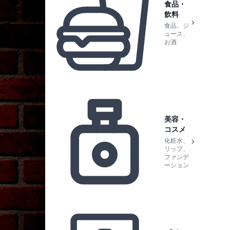
食品・
飲料
食品、ジ
ュース、
お酒
美容・
コスメ
化粧水、
リップ、
ファンデ
ーション