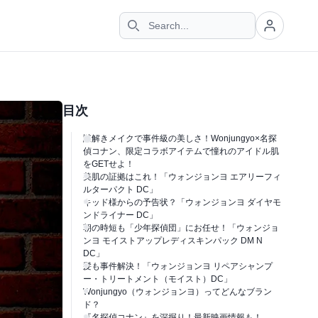
目次
謎解きメイクで事件級の美しさ！Wonjungyo×名探
偵コナン、限定コラボアイテムで憧れのアイドル肌
をGETせよ！
美肌の証拠はこれ！「ウォンジョンヨ エアリーフィ
ルターパクト DC」
キッド様からの予告状？「ウォンジョンヨ ダイヤモ
ンドライナー DC」
朝の時短も「少年探偵団」にお任せ！「ウォンジョ
ンヨ モイストアップレディスキンパック DM N
DC」
髪も事件解決！「ウォンジョンヨ リペアシャンプ
ー・トリートメント（モイスト）DC」
Wonjungyo（ウォンジョンヨ）ってどんなブラン
ド？
『名探偵コナン』を深掘り！最新映画情報も！