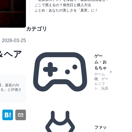
どこで買えるの？発売日と購入方法
まとめ：あなたの美しさを「真実」に！
カテゴリ
2026-03-25
＆ヘア
ゲー
ム・お
もちゃ
ゲーム
機、ゲー
ムソフ
。最新のAI
ト、玩具
かる」と評価さ
ファッ