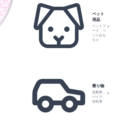
ペット
用品
ペットフ
ード、ペ
ットおも
ちゃ
乗り物
自動車、
バイク、
自転車