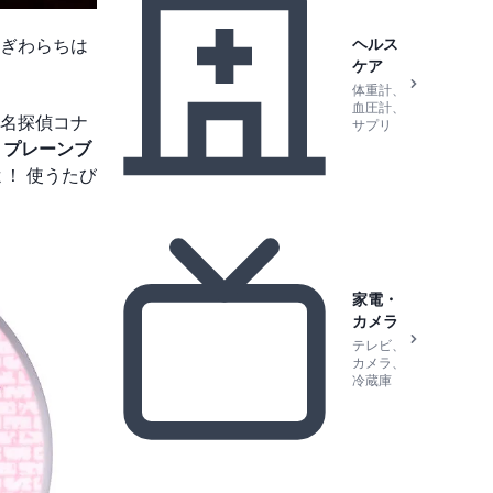
ヘルス
ぎわらちは
ケア
体重計、
血圧計、
『名探偵コナ
サプリ
2 プレーンブ
！ 使うたび
家電・
カメラ
テレビ、
カメラ、
冷蔵庫