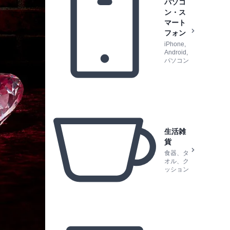
パソコ
ン・ス
マート
フォン
iPhone,
Android,
パソコン
生活雑
貨
食器、タ
オル、ク
ッション