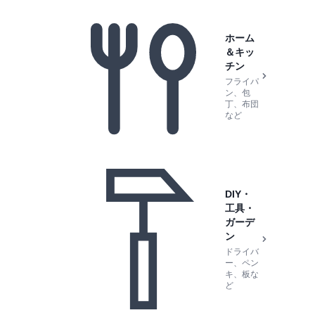
ホーム
＆キッ
チン
フライパ
ン、包
丁、布団
など
DIY・
工具・
ガーデ
ン
ドライバ
ー、ペン
キ、板な
ど