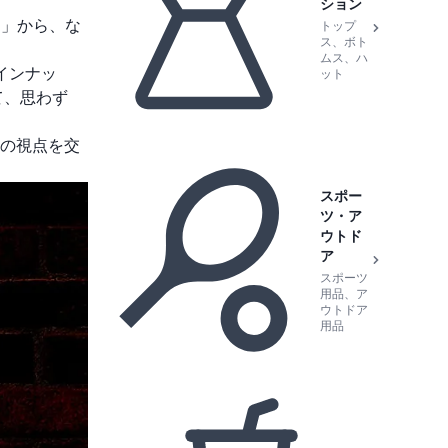
ション
）」から、な
トップ
ス、ボト
ムス、ハ
インナッ
ット
て、思わず
の視点を交
スポー
ツ・ア
ウトド
ア
スポーツ
用品、ア
ウトドア
用品