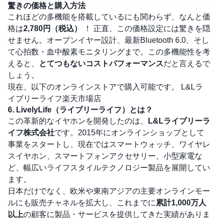
驚きの価格と購入方法
これほどの多機能を搭載しているにも関わらず、なんと価
格は
2,780円（税込）
！ 正直、この価格設定には驚きを隠
せません。オープンイヤー設計、最新Bluetooth 6.0、そし
て心拍数・血中酸素モニタリングまで。この多機能性を考
えると、
とてつもないコストパフォーマンス
だと言えるで
しょう。
現在、以下のオンラインストアで購入可能です。
L&Lラ
イブリーライフ楽天市場店
6. LivelyLife（ライブリーライフ）とは？
この革新的なイヤホンを開発したのは、
L&Lライブリーラ
イフ株式会社
です。2015年にオンラインショップとして
事業をスタートし、現在ではスマートウォッチ、ワイヤレ
スイヤホン、スマートフォンアクセサリー、小型家電な
ど、幅広いライフスタイルテクノロジー製品を展開してい
ます。
日本だけでなく、欧米や東南アジアの主要オンラインモー
ルにも販売チャネルを拡大し、これまでに
累計1,000万人
以上
の顧客に製品・サービスを提供してきた実績がありま