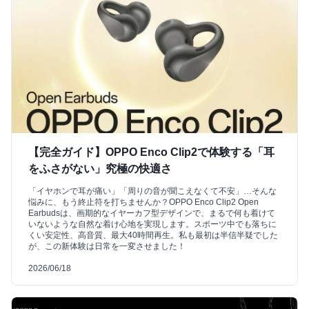
【完全ガイド】OPPO Enco Clip2で体験する「耳
をふさがない」究極の快適さ
「イヤホンで耳が痛い」「周りの音が聞こえなくて不安」…そんな
悩みに、もう終止符を打ちませんか？OPPO Enco Clip2 Open
Earbudsは、画期的なイヤーカフ型デザインで、まるで何も着けて
いないような自然な着け心地を実現します。スポーツ中でも落ちに
くい安定性、高音質、最大40時間再生。私も最初は半信半疑でした
が、この新体験は日常を一変させました！
2026/06/18