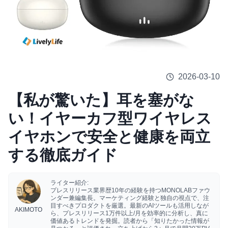
2026-03-10
【私が驚いた】耳を塞がな
い！イヤーカフ型ワイヤレス
イヤホンで安全と健康を両立
する徹底ガイド
ライター紹介:
プレスリリース業界歴10年の経験を持つMONOLABファウ
ンダー兼編集長。マーケティング経験と独自の視点で、注
目すべきプロダクトを厳選。最新のAIツールも活用しなが
AKIMOTO
ら、プレスリリース1万件以上/月を効率的に分析し、真に
価値あるトレンドを発掘。読者から「知りたかった情報が