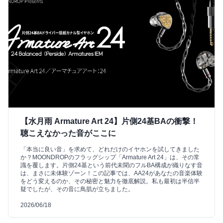
【水月雨 Armature Art 24】片側24基BAの衝撃！
聴こえなかった音がここに
「本当に良い音」を求めて、どれだけのイヤホンを試してきました
か？MOONDROPのフラッグシップ「Armature Art 24」は、その常
識を覆します。片側24基という前代未聞のフルBA構成が織りなす音
は、まさに未体験ゾーン！この記事では、AA24があなたの音楽体験
をどう変えるのか、その秘密と魅力を徹底解説。私も最初は半信半
疑でしたが、その音に鳥肌が立ちました。
2026/06/18