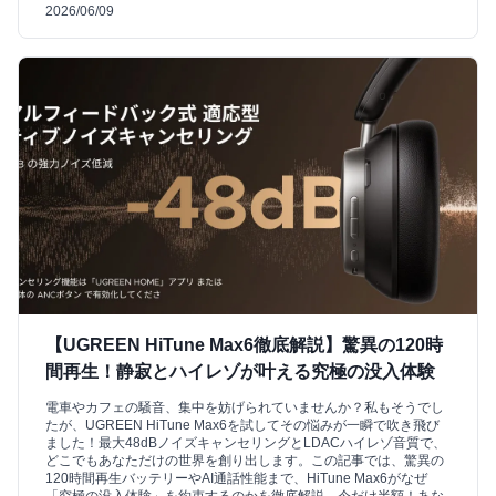
2026/06/09
【UGREEN HiTune Max6徹底解説】驚異の120時
間再生！静寂とハイレゾが叶える究極の没入体験
電車やカフェの騒音、集中を妨げられていませんか？私もそうでし
たが、UGREEN HiTune Max6を試してその悩みが一瞬で吹き飛び
ました！最大48dBノイズキャンセリングとLDACハイレゾ音質で、
どこでもあなただけの世界を創り出します。この記事では、驚異の
120時間再生バッテリーやAI通話性能まで、HiTune Max6がなぜ