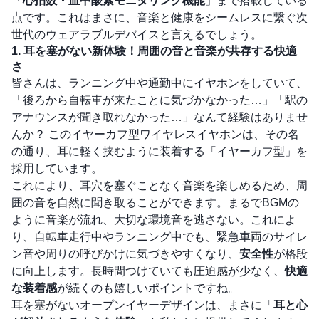
「
心拍数・血中酸素モニタリング機能
」まで搭載している
点です。これはまさに、音楽と健康をシームレスに繋ぐ次
世代のウェアラブルデバイスと言えるでしょう。
1. 耳を塞がない新体験！周囲の音と音楽が共存する快適
さ
皆さんは、ランニング中や通勤中にイヤホンをしていて、
「後ろから自転車が来たことに気づかなかった…」「駅の
アナウンスが聞き取れなかった…」なんて経験はありませ
んか？ このイヤーカフ型ワイヤレスイヤホンは、その名
の通り、耳に軽く挟むように装着する「イヤーカフ型」を
採用しています。
これにより、耳穴を塞ぐことなく音楽を楽しめるため、周
囲の音を自然に聞き取ることができます。まるでBGMの
ように音楽が流れ、大切な環境音を逃さない。これによ
り、自転車走行中やランニング中でも、緊急車両のサイレ
ン音や周りの呼びかけに気づきやすくなり、
安全性
が格段
に向上します。長時間つけていても圧迫感が少なく、
快適
な装着感
が続くのも嬉しいポイントですね。
耳を塞がないオープンイヤーデザインは、まさに「
耳と心