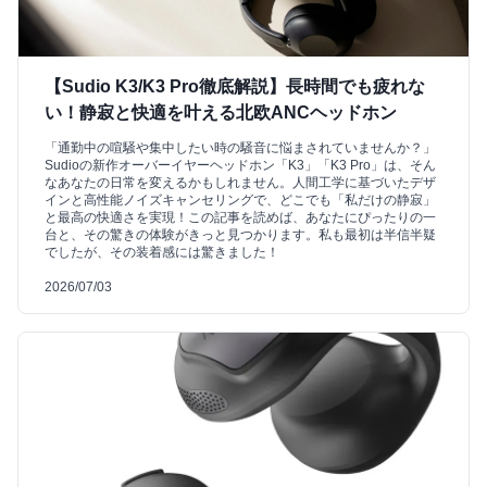
【Sudio K3/K3 Pro徹底解説】長時間でも疲れな
い！静寂と快適を叶える北欧ANCヘッドホン
「通勤中の喧騒や集中したい時の騒音に悩まされていませんか？」
Sudioの新作オーバーイヤーヘッドホン「K3」「K3 Pro」は、そん
なあなたの日常を変えるかもしれません。人間工学に基づいたデザ
インと高性能ノイズキャンセリングで、どこでも「私だけの静寂」
と最高の快適さを実現！この記事を読めば、あなたにぴったりの一
台と、その驚きの体験がきっと見つかります。私も最初は半信半疑
でしたが、その装着感には驚きました！
2026/07/03