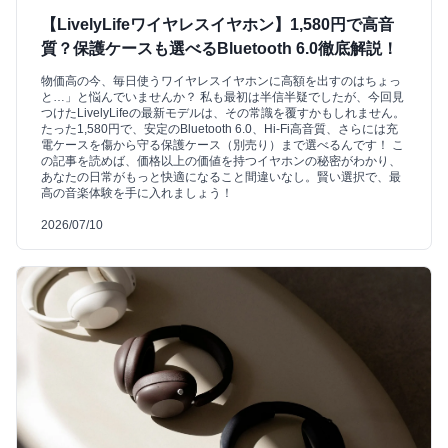
【LivelyLifeワイヤレスイヤホン】1,580円で高音
質？保護ケースも選べるBluetooth 6.0徹底解説！
物価高の今、毎日使うワイヤレスイヤホンに高額を出すのはちょっ
と…」と悩んでいませんか？ 私も最初は半信半疑でしたが、今回見
つけたLivelyLifeの最新モデルは、その常識を覆すかもしれません。
たった1,580円で、安定のBluetooth 6.0、Hi-Fi高音質、さらには充
電ケースを傷から守る保護ケース（別売り）まで選べるんです！ こ
の記事を読めば、価格以上の価値を持つイヤホンの秘密がわかり、
あなたの日常がもっと快適になること間違いなし。賢い選択で、最
高の音楽体験を手に入れましょう！
2026/07/10