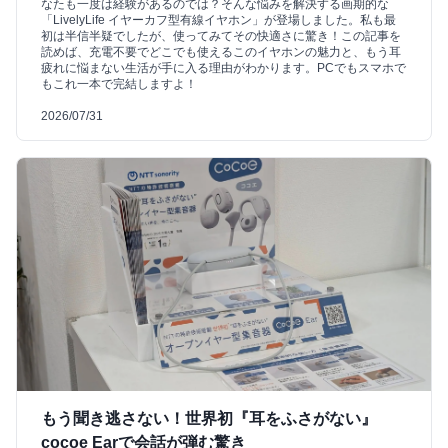
なたも一度は経験があるのでは？そんな悩みを解決する画期的な
「LivelyLife イヤーカフ型有線イヤホン」が登場しました。私も最
初は半信半疑でしたが、使ってみてその快適さに驚き！この記事を
読めば、充電不要でどこでも使えるこのイヤホンの魅力と、もう耳
疲れに悩まない生活が手に入る理由がわかります。PCでもスマホで
もこれ一本で完結しますよ！
2026/07/31
もう聞き逃さない！世界初『耳をふさがない』
cocoe Earで会話が弾む驚き