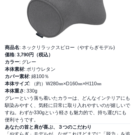
商品名
: ネックリラックスピロー（やすらぎモデル)
価格
:
3,790円（税込）
カラー
: グレー
本体素材
: ポリウレタン
カバー素材
: 綿100％
本体サイズ
: （約）W280㎜×D160㎜×H110㎜
本体重さ
: 330g
グレーという落ち着いたカラーは、どんなインテリアにも
馴染みやすく、気軽に日常に取り入れやすいのが嬉しいで
すね。わずか330gという軽さも魅力的で、持ち運びにも
便利そうです。
あなたの首と肩が喜ぶ、３つのこだわり
「やすらぎ」モデルが、なぜこれほどまでに「脱力」を追