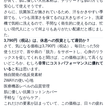
が良く、肌に優しい天然素材は、デリケートな肌の方でも
安心して使えそうです。
さらに、抗菌加工が施されているため、汗をかきやすい季
節でも、いつも清潔さを保てるのは大きなポイント。洗濯
機で気軽に洗えるので、手間なく衛生的に使えるのは、忙
しい現代人にとって何よりもありがたい配慮だと感じまし
た。
3,790円（税込）は、休息への投資として適切か？
さて、気になる価格は3,790円（税込）。毎日たった5分
使うだけで、首や肩の「脱力」をサポートし、心身のリラ
ックスを促してくれると聞けば、この価格は決して高くな
いどころか、むしろ
非常にコストパフォーマンスに優れて
いる
と私は思います。
独自開発の低反発素材
2WAYの使い心地
医療機器レベルの品質管理
肌に優しい抗菌コットンカバー
手軽な「ながらケア」
これだけの要素が詰まっていて、この価格は、日々の疲れ