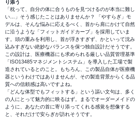
り添う
「枕って、自分の体に合うものを見つけるのが本当に難し
い…」そう感じたことはありませんか？ 「やすらぎ」モ
デルは、そんな悩みに応えるべく、首から肩にかけて自然
に沿うような「フィットガイドカーブ」を採用していま
す。頭の重みを利用し、首が浮きすぎず、かといって沈み
込みすぎない絶妙なバランスを保つ独自設計だそうです。
この設計は、医療機器にも求められる厳しい品質管理基準
「ISO13485マネジメントシステム」を導入した工場で製
造されているとのこと。もちろん、この製品自体が医療機
器というわけではありませんが、その製造背景からくる品
質への信頼感は高いですよね。
「どんな体型でもフィットする」という謳い文句は、多く
の人にとって魅力的に映るはず。まるでオーダーメイドの
ように、あなたの首に寄り添ってくれる感覚を想像する
と、それだけで安らぎが訪れそうです。