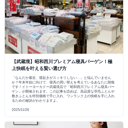
【武蔵境】昭和西川プレミアム寝具バーゲン！極
上快眠を叶える賢い選び方
「なんだか最近、寝起きがスッキリしない…」と悩んでいません
か？年末年始に向けて、寝具の買い替えを考えているあなたに朗報
です！イトーヨーカドー武蔵境店で「昭和西川プレミアム寝具バー
ゲン」が開催されます。この記事を読めば、高品質な羽毛ふとんや
敷きふとんを特別価格で手に入れ、ワンランク上の快眠を手に入れ
るための秘訣がわかりますよ。
2025/11/26