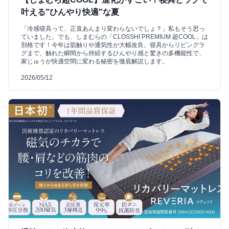
叶える"ひんやり快適"な夏
「冷感寝具って、正直あんまり変わらないでしょ？」私もそう思っ
ていました。でも、しまむらの「CLOSSHI PREMIUM 超COOL」は
別格です！今年は肌触りや通気性が大幅改良。寝具からリビングラ
グまで、触れた瞬間から持続するひんやり感と驚きの多機能性で、
家じゅうが快適空間に変わる秘密を徹底解説します。
2026/05/12