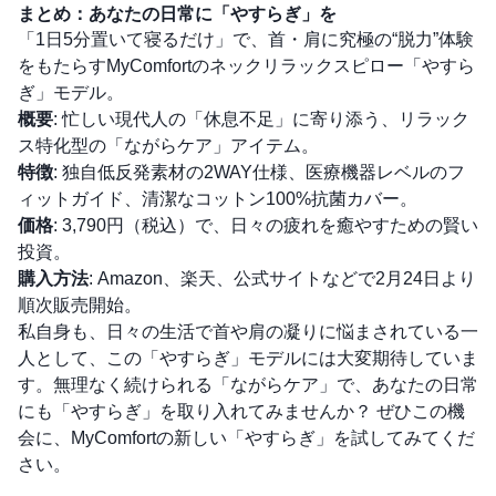
まとめ：あなたの日常に「やすらぎ」を
「1日5分置いて寝るだけ」で、首・肩に究極の“脱力”体験
をもたらすMyComfortのネックリラックスピロー「やすら
ぎ」モデル。
概要
: 忙しい現代人の「休息不足」に寄り添う、リラック
ス特化型の「ながらケア」アイテム。
特徴
: 独自低反発素材の2WAY仕様、医療機器レベルのフ
ィットガイド、清潔なコットン100%抗菌カバー。
価格
: 3,790円（税込）で、日々の疲れを癒やすための賢い
投資。
購入方法
: Amazon、楽天、公式サイトなどで2月24日より
順次販売開始。
私自身も、日々の生活で首や肩の凝りに悩まされている一
人として、この「やすらぎ」モデルには大変期待していま
す。無理なく続けられる「ながらケア」で、あなたの日常
にも「やすらぎ」を取り入れてみませんか？ ぜひこの機
会に、MyComfortの新しい「やすらぎ」を試してみてくだ
さい。