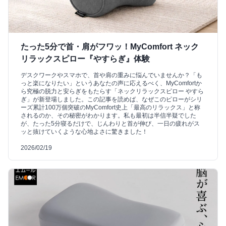
たった5分で首・肩がフワッ！MyComfort ネック
リラックスピロー『やすらぎ』体験
デスクワークやスマホで、首や肩の重みに悩んでいませんか？「も
っと楽になりたい」というあなたの声に応えるべく、MyComfortか
ら究極の脱力と安らぎをもたらす「ネックリラックスピロー やすら
ぎ」が新登場しました。この記事を読めば、なぜこのピローがシリ
ーズ累計100万個突破のMyComfort史上「最高のリラックス」と称
されるのか、その秘密がわかります。私も最初は半信半疑でした
が、たった5分寝るだけで、じんわりと首が伸び、一日の疲れがス
ッと抜けていくような心地よさに驚きました！
2026/02/19