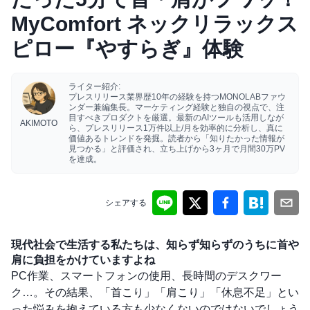
MyComfort ネックリラックス
ピロー『やすらぎ』体験
ライター紹介:
プレスリリース業界歴10年の経験を持つMONOLABファウ
ンダー兼編集長。マーケティング経験と独自の視点で、注
目すべきプロダクトを厳選。最新のAIツールも活用しなが
AKIMOTO
ら、プレスリリース1万件以上/月を効率的に分析し、真に
価値あるトレンドを発掘。読者から「知りたかった情報が
見つかる」と評価され、立ち上げから3ヶ月で月間30万PV
を達成。
シェアする
現代社会で生活する私たちは、知らず知らずのうちに首や
肩に負担をかけていますよね
PC作業、スマートフォンの使用、長時間のデスクワー
ク…。その結果、「首こり」「肩こり」「休息不足」とい
った悩みを抱えている方も少なくないのではないでしょう