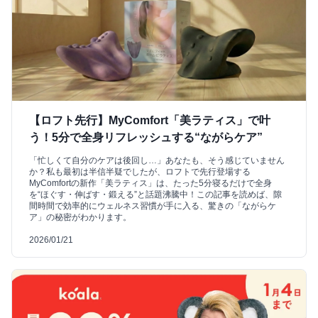
【ロフト先行】MyComfort「美ラティス」で叶
う！5分で全身リフレッシュする“ながらケア”
「忙しくて自分のケアは後回し…」あなたも、そう感じていません
か？私も最初は半信半疑でしたが、ロフトで先行登場する
MyComfortの新作「美ラティス」は、たった5分寝るだけで全身
を“ほぐす・伸ばす・鍛える”と話題沸騰中！この記事を読めば、隙
間時間で効率的にウェルネス習慣が手に入る、驚きの「ながらケ
ア」の秘密がわかります。
2026/01/21