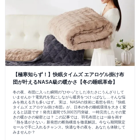
【極寒知らず！】快眠タイムズ エアロゲル掛け布
団が叶えるNASA級の暖かさ【冬の睡眠革命】
冬の夜、布団に入った瞬間の"ひやっ"とした冷たさにうんざりして
いませんか？電気代を気にしながら暖房をつけっぱなし…そんな悩
みを抱える方も多いはず。 実は、NASAの技術に着想を得た『快眠
タイムズ エアロゲル掛け布団』が、日本の冬の睡眠環境を大きく変
えると話題です！発売1週間で5,000万円突破、一時完売したその驚
きの暖かさの秘密とは？ この記事では、羽毛布団とは一線を画す
「熱を逃がさない」新発想の断熱構造を徹底解説。今なら期間限定
セールで手に入れるチャンス。快適な冬の夜を、あなたも体験して
みませんか？