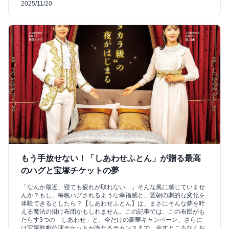
2025/11/20
もう手放せない！「しあわせふとん」が贈る最高
のハグと宝塚チケットの夢
「なんか最近、寝ても疲れが取れない…」そんな風に感じていませ
んか？もし、毎晩ハグされるような幸福感と、翌朝の劇的な変化を
体験できるとしたら？【しあわせふとん】は、まさにそんな夢を叶
える魔法の掛け布団かもしれません。この記事では、この布団がも
たらす3つの「しあわせ」と、今だけの豪華キャンペーン、さらに
は宝塚歌劇公演チケットが当たるチャンスまで、余すところなくお