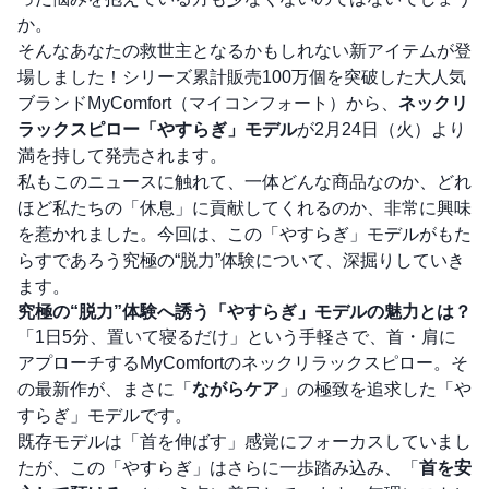
か。
そんなあなたの救世主となるかもしれない新アイテムが登
場しました！シリーズ累計販売100万個を突破した大人気
ブランドMyComfort（マイコンフォート）から、
ネックリ
ラックスピロー「やすらぎ」モデル
が2月24日（火）より
満を持して発売されます。
私もこのニュースに触れて、一体どんな商品なのか、どれ
ほど私たちの「休息」に貢献してくれるのか、非常に興味
を惹かれました。今回は、この「やすらぎ」モデルがもた
らすであろう究極の“脱力”体験について、深掘りしていき
ます。
究極の“脱力”体験へ誘う「やすらぎ」モデルの魅力とは？
「1日5分、置いて寝るだけ」という手軽さで、首・肩に
アプローチするMyComfortのネックリラックスピロー。そ
の最新作が、まさに「
ながらケア
」の極致を追求した「や
すらぎ」モデルです。
既存モデルは「首を伸ばす」感覚にフォーカスしていまし
たが、この「やすらぎ」はさらに一歩踏み込み、「
首を安