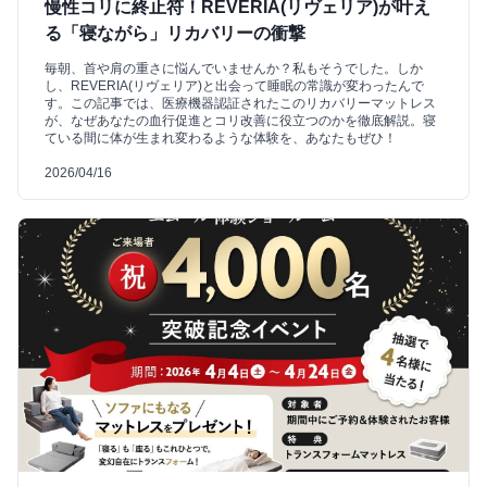
慢性コリに終止符！REVERIA(リヴェリア)が叶え
る「寝ながら」リカバリーの衝撃
毎朝、首や肩の重さに悩んでいませんか？私もそうでした。しか
し、REVERIA(リヴェリア)と出会って睡眠の常識が変わったんで
す。この記事では、医療機器認証されたこのリカバリーマットレス
が、なぜあなたの血行促進とコリ改善に役立つのかを徹底解説。寝
ている間に体が生まれ変わるような体験を、あなたもぜひ！
2026/04/16