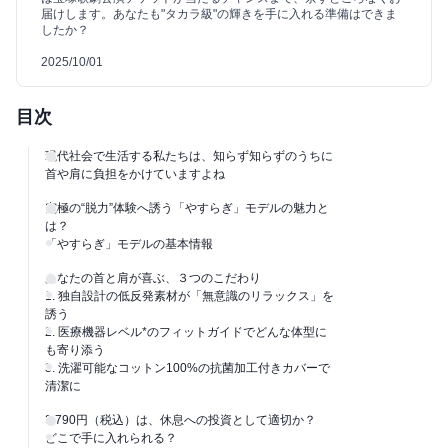
届けします。あなたも"タカラ級"の輝きを手に入れる準備はできま
したか？
2025/10/01
目次
現代社会で生活する私たちは、知らず知らずのうちに
首や肩に負担をかけていますよね
究極の“脱力”体験へ誘う「やすらぎ」モデルの魅力と
は？
「やすらぎ」モデルの基本情報
あなたの首と肩が喜ぶ、３つのこだわり
1. 独自設計の低反発素材が「無意識のリラックス」を
誘う
2. 医療機器レベル*のフィットガイドでどんな体型に
も寄り添う
3. 洗濯可能なコットン100%の抗菌加工付きカバーで
清潔に
3,790円（税込）は、休息への投資として適切か？
どこで手に入れられる？