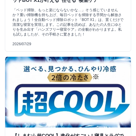
ットBOT X1が叶える“任せる”寝室ケア
「ベッド掃除、もっと楽にならないかな…」そう感じていません
か？重い掃除機を持ち上げ、毎日ベッドを掃除する手間から解放さ
れましょう！全自動ベッド掃除ロボット「BOT X1」は、置くだけで
清潔な寝室を実現します。この記事を読めば、あなたの人生にゆと
りを生み出す「ハンズフリー寝室ケア」の全貌がわかりますよ。私
も試しましたが、その手軽さに驚きました！
2026/07/29
【しまむら超COOL】進化がすごい！寝具とラグで