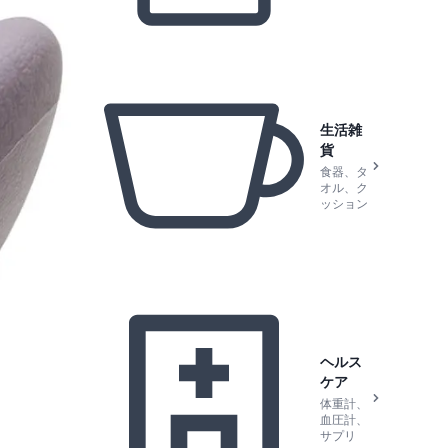
生活雑
貨
食器、タ
オル、ク
ッション
ヘルス
ケア
体重計、
血圧計、
サプリ