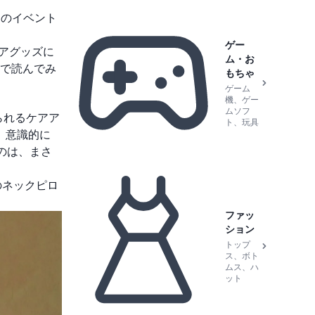
目のイベント
ゲー
ケアグッズに
ム・お
で読んでみ
もちゃ
ゲーム
機、ゲー
ムソフ
られるケアア
ト、玩具
。意識的に
のは、まさ
のネックピロ
ファッ
ション
トップ
ス、ボト
ムス、ハ
ット