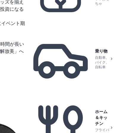
ッズを揃え
ちゃ
投資になる
にイベント期
る時間が長い
乗り物
解放美」へ
自動車、
バイク、
自転車
ホーム
＆キッ
チン
フライパ