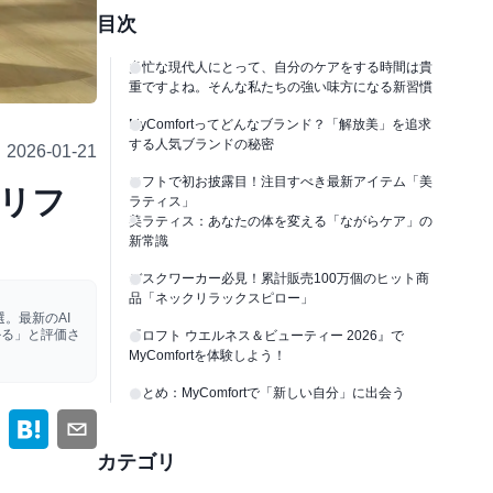
目次
多忙な現代人にとって、自分のケアをする時間は貴
重ですよね。そんな私たちの強い味方になる新習慣
MyComfortってどんなブランド？「解放美」を追求
する人気ブランドの秘密
2026-01-21
ロフトで初お披露目！注目すべき最新アイテム「美
身リフ
ラティス」
美ラティス：あなたの体を変える「ながらケア」の
新常識
デスクワーカー必見！累計販売100万個のヒット商
品「ネックリラックスピロー」
。最新のAI
かる」と評価さ
『ロフト ウエルネス＆ビューティー 2026』で
MyComfortを体験しよう！
まとめ：MyComfortで「新しい自分」に出会う
カテゴリ