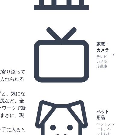
家電・
カメラ
テレビ、
カメラ、
冷蔵庫
に寄り添って
入れられる
ブと、気にな
尻など、全
クワークで凝
ペット
まさに、現
用品
ペットフ
ード、ペ
が手に入ると
ットおも