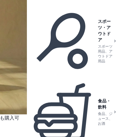
スポー
ツ・ア
ウトド
ア
スポーツ
用品、ア
ウトドア
用品
食品・
飲料
食品、ジ
でも購入可
ュース、
お酒