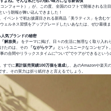
すよね。そんな私たちの強い味方になる新習慣
（マイコンフォート）」が、この度、全国のロフトで開催される注
するという朗報が舞い込んできました！
魅力と、イベントで初お披露目される新商品「美ラティス」を含む
ウェルネス習慣をアップグレードしたいあなたは、ぜひ最後ま
する人気ブランドの秘密
て
「解放美」
をテーマに掲げ、日々の生活に無理なく取り入れ
受けたのは、その
「ながらケア」
というユニークなコンセプト
事の合間やリラックスタイムに”ついで”でケアができるという
ん。すでに
累計販売実績100万個を達成
し、あのAmazonや楽天
です。その実力は折り紙付きと言えるでしょう。