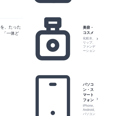
素を、たった
美容・
コスメ
、「一体ど
化粧水、
リップ、
ファンデ
ーション
パソコ
ン・ス
マート
フォン
iPhone,
Android,
パソコン