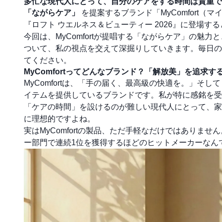
多忙な現代人にとって、自分のケアをする時間は貴重で
「ながらケア」
を提案するブランド「MyComfort
『ロフト ウエルネス＆ビューティー 2026』に登場
今回は、MyComfortが提唱する「ながらケア」の
ついて、私の視点を交えて深掘りしていきます。毎日の
てください。
MyComfortってどんなブランド？「解放美」を追求
MyComfortは、「手の届く、最高級の快適を。」そし
イテムを提供しているブランドです。私が特に感銘を
「ケアの時間」を設けるのが難しい現代人にとって、家
に理想的ですよね。
実はMyComfortの製品、ただ手軽なだけではありませ
ー部門で連続1位を獲得するほどのヒットメーカーなん