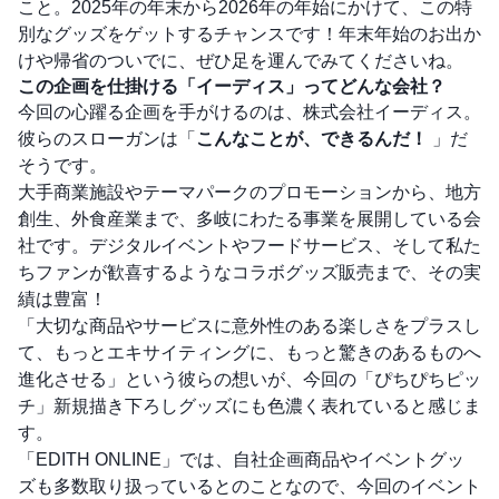
こと。2025年の年末から2026年の年始にかけて、この特
別なグッズをゲットするチャンスです！年末年始のお出か
けや帰省のついでに、ぜひ足を運んでみてくださいね。
この企画を仕掛ける「イーディス」ってどんな会社？
今回の心躍る企画を手がけるのは、株式会社イーディス。
彼らのスローガンは「
こんなことが、できるんだ！
」だ
そうです。
大手商業施設やテーマパークのプロモーションから、地方
創生、外食産業まで、多岐にわたる事業を展開している会
社です。デジタルイベントやフードサービス、そして私た
ちファンが歓喜するようなコラボグッズ販売まで、その実
績は豊富！
「大切な商品やサービスに意外性のある楽しさをプラスし
て、もっとエキサイティングに、もっと驚きのあるものへ
進化させる」という彼らの想いが、今回の「ぴちぴちピッ
チ」新規描き下ろしグッズにも色濃く表れていると感じま
す。
「EDITH ONLINE」では、自社企画商品やイベントグッ
ズも多数取り扱っているとのことなので、今回のイベント