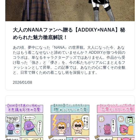
大人のNANAファンへ贈る【ADDIXY×NANA】秘
められた魅力徹底解説！
あの頃、夢中になった『NANA』の世界観。大人になった今、あな
たはもう着こなせないと諦めていませんか？ ADDIXYが放つ今回の
コラボは、単なるキャラクターグッズではありません。作品から受
け取った「強さ」と「儚さ」を、今の私たちがリアルにまとえるフ
ァッションとして昇華。この記事では、あなたの心に響くその全貌
と、日常で輝くための着こなし術を深掘りします。
2026/01/08