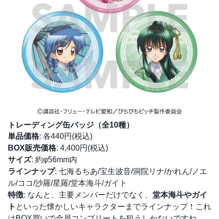
トレーディング缶バッジ（全10種）
単品価格
: 各440円(税込)
BOX販売価格
: 4,400円(税込)
サイズ
: 約φ56mm内
ラインナップ
: 七海るちあ/宝生波音/洞院リナ/かれん/ノエ
ル/ココ/沙羅/星羅/堂本海斗/ガイト
特徴
: なんと、主要メンバーだけでなく、
堂本海斗やガイ
ト
といった懐かしいキャラクターまでラインナップ！これ
はBOX買いで全員コンプリートを狙うしかないですね。