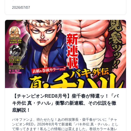
2026/07/07
【チャンピオンRED8月号】柴千春が帰還ッ！「バ
キ外伝 真・チハル」衝撃の新連載、その伝説を徹
底解説！
バキファンよ、待たせたな！あの特攻隊長・柴千春がついに『チャ
ンピオンRED』2026年8月号で新連載「バキ外伝 真・チハル」とし
て帰ってきます！私もこの情報には震えました。巻頭カラー＆激レ