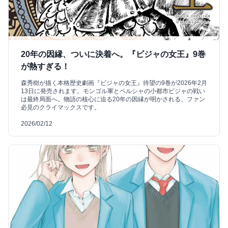
20年の因縁、ついに決着へ。『ビジャの女王』9巻
が熱すぎる！
森秀樹が描く本格歴史劇画『ビジャの女王』待望の9巻が2026年2月
13日に発売されます。モンゴル軍とペルシャの小都市ビジャの戦い
は最終局面へ。物語の核心に迫る20年の因縁が明かされる、ファン
必見のクライマックスです。
2026/02/12