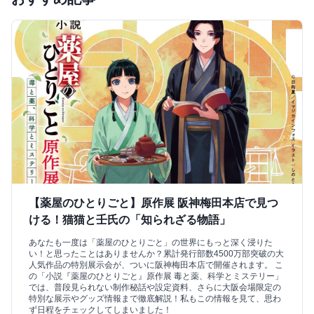
【薬屋のひとりごと】原作展 阪神梅田本店で見つ
ける！猫猫と壬氏の「知られざる物語」
あなたも一度は「薬屋のひとりごと」の世界にもっと深く浸りた
い！と思ったことはありませんか？累計発行部数4500万部突破の大
人気作品の特別展示会が、ついに阪神梅田本店で開催されます。 こ
の「小説『薬屋のひとりごと』原作展 毒と薬、科学とミステリー」
では、普段見られない制作秘話や設定資料、さらに大阪会場限定の
特別な展示やグッズ情報まで徹底解説！私もこの情報を見て、思わ
ず日程をチェックしてしまいました！