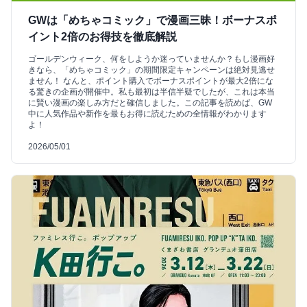
GWは「めちゃコミック」で漫画三昧！ボーナスポ
イント2倍のお得技を徹底解説
ゴールデンウィーク、何をしようか迷っていませんか？もし漫画好
きなら、「めちゃコミック」の期間限定キャンペーンは絶対見逃せ
ません！ なんと、ポイント購入でボーナスポイントが最大2倍にな
る驚きの企画が開催中。私も最初は半信半疑でしたが、これは本当
に賢い漫画の楽しみ方だと確信しました。この記事を読めば、GW
中に人気作品や新作を最もお得に読むための全情報がわかります
よ！
2026/05/01