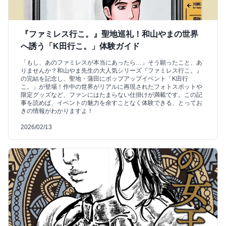
『ファミレス行こ。』聖地巡礼！和山やまの世界
へ誘う「K田行こ。」体験ガイド
「もし、あのファミレスが本当にあったら…」そう願ったこと、あ
りませんか？和山やま先生の大人気シリーズ『ファミレス行こ。』
の完結を記念し、聖地・蒲田にポップアップイベント「K田行
こ。」が登場！作中の世界がリアルに再現されたフォトスポットや
限定グッズなど、ファンにはたまらない仕掛けが満載です。この記
事を読めば、イベントの魅力を余すことなく体験できる、とってお
きの情報がわかりますよ！
2026/02/13