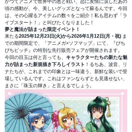
かつてアニメで世界中の悪と戦い、恋に友情に涙したあの
頃の感動が、今、美しいグッズとなって蘇るんです。今回
は、その心躍るアイテムの数々をご紹介！私も思わず「ラ
イブスタート！」と叫びたくなりました！
夢と魔法が詰まった限定イベント！
来たる
2025年12月23日(火)から2026年1月12日(月・祝)
ま
での期間限定で、「アニメガ×ソフマップ」にて、『ぴち
ぴちピッチ』の特別な先行販売フェアが開催されます。
今回の目玉は何と言っても、
キャラクターたちの新たな魅
力が詰まった新規描き下ろしイラスト
！るちあ、波音、リ
ナたちが、これまでの印象とは一味違う、新鮮な装いで登
場しているんです。これはファンならずとも見逃せない、
まさに「珠玉の輝き」と言えるでしょう。