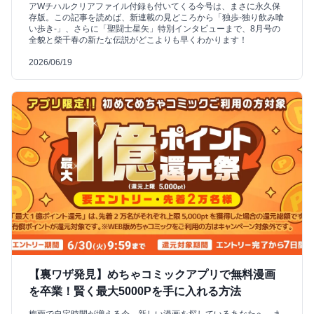
アWチハルクリアファイル付録も付いてくる今号は、まさに永久保
存版。この記事を読めば、新連載の見どころから「独歩-独り飲み喰
い歩き-」、さらに「聖闘士星矢」特別インタビューまで、8月号の
全貌と柴千春の新たな伝説がどこよりも早くわかります！
2026/06/19
【裏ワザ発見】めちゃコミックアプリで無料漫画
を卒業！賢く最大5000Pを手に入れる方法
梅雨で自宅時間が増える今、新しい漫画を探しているあなたへ。ま