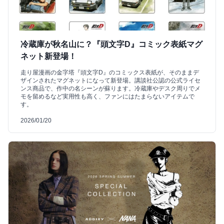
冷蔵庫が秋名山に？『頭文字D』コミック表紙マグ
ネット新登場！
走り屋漫画の金字塔『頭文字D』のコミックス表紙が、そのままデ
ザインされたマグネットになって新登場。講談社公認の公式ライセ
ンス商品で、作中の名シーンが蘇ります。冷蔵庫やデスク周りでメ
モを留めるなど実用性も高く、ファンにはたまらないアイテムで
す。
2026/01/20