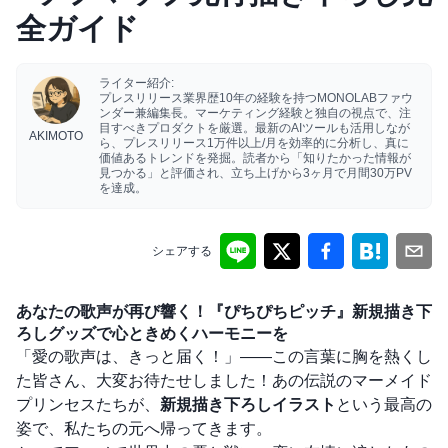
全ガイド
ライター紹介:
プレスリリース業界歴10年の経験を持つMONOLABファウ
ンダー兼編集長。マーケティング経験と独自の視点で、注
目すべきプロダクトを厳選。最新のAIツールも活用しなが
AKIMOTO
ら、プレスリリース1万件以上/月を効率的に分析し、真に
価値あるトレンドを発掘。読者から「知りたかった情報が
見つかる」と評価され、立ち上げから3ヶ月で月間30万PV
を達成。
シェアする
あなたの歌声が再び響く！『ぴちぴちピッチ』新規描き下
ろしグッズで心ときめくハーモニーを
「愛の歌声は、きっと届く！」――この言葉に胸を熱くし
た皆さん、大変お待たせしました！あの伝説のマーメイド
プリンセスたちが、
新規描き下ろしイラスト
という最高の
姿で、私たちの元へ帰ってきます。