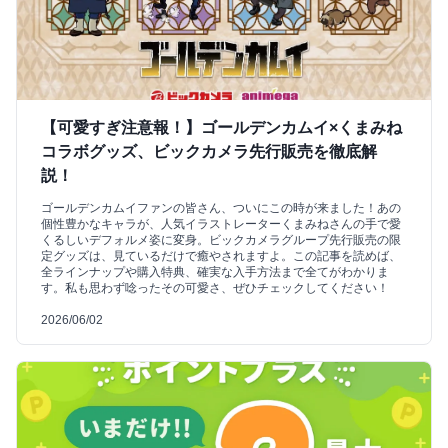
【可愛すぎ注意報！】ゴールデンカムイ×くまみね
コラボグッズ、ビックカメラ先行販売を徹底解
説！
ゴールデンカムイファンの皆さん、ついにこの時が来ました！あの
個性豊かなキャラが、人気イラストレーターくまみねさんの手で愛
くるしいデフォルメ姿に変身。ビックカメラグループ先行販売の限
定グッズは、見ているだけで癒やされますよ。この記事を読めば、
全ラインナップや購入特典、確実な入手方法まで全てがわかりま
す。私も思わず唸ったその可愛さ、ぜひチェックしてください！
2026/06/02