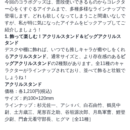
今回のコラボグッズは、普段使いできるものからコレクタ
ー心をくすぐるアイテムまで、多種多様なラインナップで
登場します。どれも欲しくなってしまうこと間違いなしで
すが、私が特に気になったアイテムをピックアップしてご
紹介しましょう！
1. 飾って楽しむ！アクリルスタンド＆ビッグアクリルス
タンド
デスクや棚に飾れば、いつでも推しキャラが癒やしをくれ
る
アクリルスタンド
。通常サイズと、より存在感のある
ビ
ッグアクリルスタンド
の2種類があります。全11種のキャ
ラクターがラインナップされており、並べて飾ると壮観で
しょうね！
アクリルスタンド
価格：各1,210円(税込)
サイズ：約100×120mm
ラインナップ：杉元佐一、アシㇼパ、白石由竹、鶴見中
尉、土方歳三、尾形百之助、谷垣源次郎、月島軍曹、鯉登
少尉、門倉元看守部長、ヒグマ［全11種］