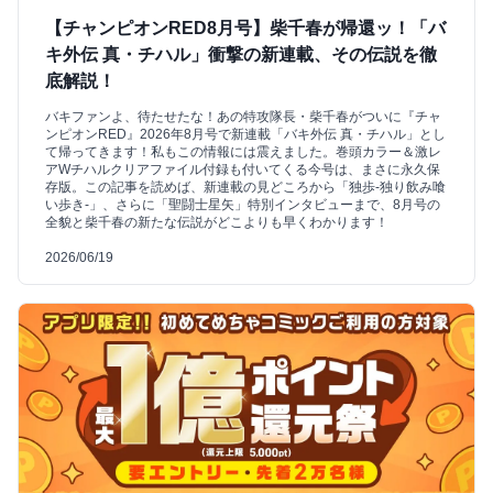
【チャンピオンRED8月号】柴千春が帰還ッ！「バ
キ外伝 真・チハル」衝撃の新連載、その伝説を徹
底解説！
バキファンよ、待たせたな！あの特攻隊長・柴千春がついに『チャ
ンピオンRED』2026年8月号で新連載「バキ外伝 真・チハル」とし
て帰ってきます！私もこの情報には震えました。巻頭カラー＆激レ
アWチハルクリアファイル付録も付いてくる今号は、まさに永久保
存版。この記事を読めば、新連載の見どころから「独歩-独り飲み喰
い歩き-」、さらに「聖闘士星矢」特別インタビューまで、8月号の
全貌と柴千春の新たな伝説がどこよりも早くわかります！
2026/06/19