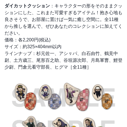
ダイカットクッション
：キャラクターの形をそのままクッ
ションにした、これまた可愛すぎるアイテム！抱き心地も
良さそうで、お部屋に置けば一気に癒し空間に。全11種
から推しを選んで、ぜひあなたのコレクションに加えてく
ださい。
価格：各2,200円(税込)
サイズ：約325×404mm以内
ラインナップ：杉元佐一、アシㇼパ、白石由竹、鶴見中
尉、土方歳三、尾形百之助、谷垣源次郎、月島軍曹、鯉登
少尉、門倉元看守部長、ヒグマ［全11種］