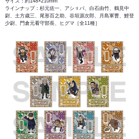
サイズ：約148×210mm
ラインナップ：杉元佐一、アシㇼパ、白石由竹、鶴見中
尉、土方歳三、尾形百之助、谷垣源次郎、月島軍曹、鯉登
少尉、門倉元看守部長、ヒグマ［全11種］