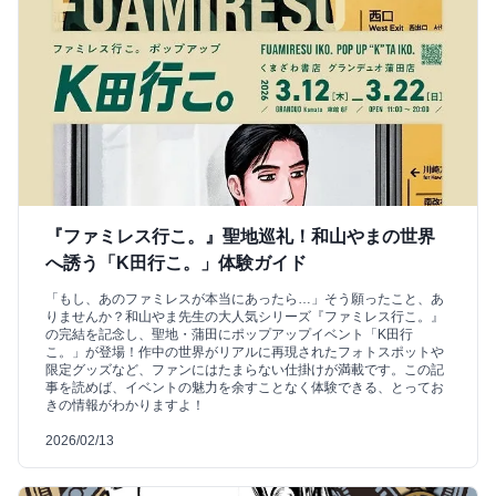
『ファミレス行こ。』聖地巡礼！和山やまの世界
へ誘う「K田行こ。」体験ガイド
「もし、あのファミレスが本当にあったら…」そう願ったこと、あ
りませんか？和山やま先生の大人気シリーズ『ファミレス行こ。』
の完結を記念し、聖地・蒲田にポップアップイベント「K田行
こ。」が登場！作中の世界がリアルに再現されたフォトスポットや
限定グッズなど、ファンにはたまらない仕掛けが満載です。この記
事を読めば、イベントの魅力を余すことなく体験できる、とってお
きの情報がわかりますよ！
2026/02/13