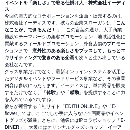
イベントを「楽しさ」で彩る仕掛け人：株式会社イーディ
ス
今回の魅力的なコラボレーションを企画・販売するのは、
株式会社イーディスです。彼らの企業スローガンは「
こん
なことが、できるんだ！
」。この言葉の通り、大手商業
施設やテーマパークの集客プロモーション、地域活性化に
貢献するフィールドプロモーション、外食店舗のプロモー
ションまで、
意外性のある楽しさをプラスして、もっとエ
キサイティングで驚きのある企画
を次々と生み出している
会社なんです。
グッズ事業だけでなく、最新オンラインシステムを活用し
たデジタルイベントやフードサービス事業など、その事業
内容は多岐にわたります。イーディスは、単に商品を販売
するだけでなく、「
体験
」や「
感動
」を提供することに力
を入れているのですね。
彼らが運営する自社サイト「
EDITH ONLINE
」や「
E-
flower
」では、ここでしか手に入らない企画商品やイベン
トグッズが満載。さらに、池袋にはIPコラボショップ「
E-
DINER
」、大阪にはオリジナルグッズショップ「
イーア