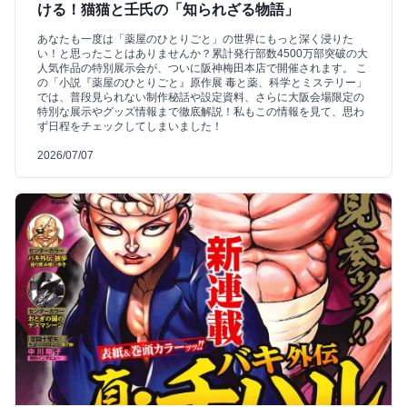
ける！猫猫と壬氏の「知られざる物語」
あなたも一度は「薬屋のひとりごと」の世界にもっと深く浸りた
い！と思ったことはありませんか？累計発行部数4500万部突破の大
人気作品の特別展示会が、ついに阪神梅田本店で開催されます。 こ
の「小説『薬屋のひとりごと』原作展 毒と薬、科学とミステリー」
では、普段見られない制作秘話や設定資料、さらに大阪会場限定の
特別な展示やグッズ情報まで徹底解説！私もこの情報を見て、思わ
ず日程をチェックしてしまいました！
2026/07/07