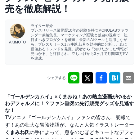
売を徹底解説！
ライター紹介:
プレスリリース業界歴10年の経験を持つMONOLABファウ
ンダー兼編集長。マーケティング経験と独自の視点で、注
目すべきプロダクトを厳選。最新のAIツールも活用しなが
AKIMOTO
ら、プレスリリース1万件以上/月を効率的に分析し、真に
価値あるトレンドを発掘。読者から「知りたかった情報が
見つかる」と評価され、立ち上げから3ヶ月で月間30万PV
を達成。
シェアする
「ゴールデンカムイ」×くまみね！あの熱血漫画がゆるか
わデフォルメに！？ファン垂涎の先行販売グッズを見逃す
な！
TVアニメ『ゴールデンカムイ』ファンの皆さん、朗報で
す！あの壮大な冒険物語が、なんと人気イラストレーター
くまみね氏
の手によって、息をのむほどキュートなデフォ