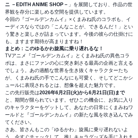
ニ －EDITH ANIME SHOP－
」を展開しており、作品の世
界観を存分に楽しめる空間を提供しています。
今回の『ゴールデンカムイ』×くまみね氏のコラボも、イ
ーディスならではの「こんなことが、できるんだ！」とい
う驚きと楽しさが詰まっています。今後の彼らの仕掛けに
も、ますます期待が高まりますね！
まとめ：このゆるかわ旋風に乗り遅れるな！
TVアニメ『ゴールデンカムイ』とくまみね氏の異色コラ
ボは、まさにファンの心に突き刺さる最高の企画と言える
でしょう。あの過酷な世界を生き抜くキャラクターたち
が、くまみね氏の手でこんなにも可愛く、そしてどこかシ
ュールに表現されるとは、想像を超えた魅力です。
この先行販売は
2026年6月2日(火)から6月21日(日)まで
と、期間が限られています。ぜひこの機会に、お気に入り
のキャラクターをゲットして、あなたの日常にくまみねワ
ールドと『ゴールデンカムイ』の新たな風を吹き込んでみ
てください。
さあ、皆さんもこの「ゆるかわ」旋風に乗り遅れないよ
う、今すぐチェックして、推しキャラグッズを手に入れま