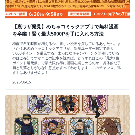
【裏ワザ発見】めちゃコミックアプリで無料漫画
を卒業！賢く最大5000Pを手に入れる方法
梅雨で自宅時間が増える今、新しい漫画を探しているあなたへ。ま
さか！あのめちゃコミックアプリが、新規ユーザー限定で最大
5,000ポイントを還元する、太っ腹なキャンペーンを開催している
のはご存知ですか？この記事を読めば、どうすればこの「最大1億
ポイント還元祭」で最大限お得に漫画を楽しめるのか、具体的な手
順と見落としがちな注意点がすべてわかります。このチャンス、逃
す手はありませんよ！
2026/06/15