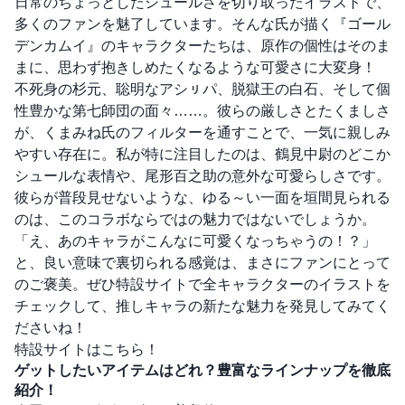
日常のちょっとしたシュールさを切り取ったイラストで、
多くのファンを魅了しています。そんな氏が描く『ゴール
デンカムイ』のキャラクターたちは、原作の個性はそのま
まに、思わず抱きしめたくなるような可愛さに大変身！
不死身の杉元、聡明なアシㇼパ、脱獄王の白石、そして個
性豊かな第七師団の面々……。彼らの厳しさとたくましさ
が、くまみね氏のフィルターを通すことで、一気に親しみ
やすい存在に。私が特に注目したのは、鶴見中尉のどこか
シュールな表情や、尾形百之助の意外な可愛らしさです。
彼らが普段見せないような、ゆる～い一面を垣間見られる
のは、このコラボならではの魅力ではないでしょうか。
「え、あのキャラがこんなに可愛くなっちゃうの！？」
と、良い意味で裏切られる感覚は、まさにファンにとって
のご褒美。ぜひ特設サイトで全キャラクターのイラストを
チェックして、推しキャラの新たな魅力を発見してみてく
ださいね！
特設サイトはこちら！
ゲットしたいアイテムはどれ？豊富なラインナップを徹底
紹介！