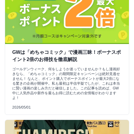
GWは「めちゃコミック」で漫画三昧！ボーナスポ
イント2倍のお得技を徹底解説
ゴールデンウィーク、何をしようか迷っていませんか？もし漫画好
きなら、「めちゃコミック」の期間限定キャンペーンは絶対見逃せ
ません！ なんと、ポイント購入でボーナスポイントが最大2倍にな
る驚きの企画が開催中。私も最初は半信半疑でしたが、これは本当
に賢い漫画の楽しみ方だと確信しました。この記事を読めば、GW
中に人気作品や新作を最もお得に読むための全情報がわかります
よ！
2026/05/01