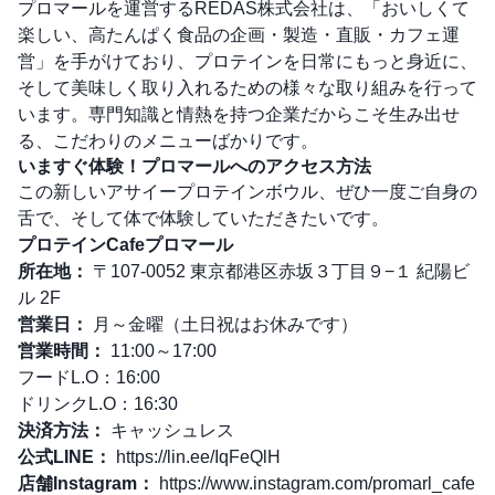
プロマールを運営するREDAS株式会社は、「おいしくて
楽しい、高たんぱく食品の企画・製造・直販・カフェ運
営」を手がけており、プロテインを日常にもっと身近に、
そして美味しく取り入れるための様々な取り組みを行って
います。専門知識と情熱を持つ企業だからこそ生み出せ
る、こだわりのメニューばかりです。
いますぐ体験！プロマールへのアクセス方法
この新しいアサイープロテインボウル、ぜひ一度ご自身の
舌で、そして体で体験していただきたいです。
プロテインCafeプロマール
所在地：
〒107-0052 東京都港区赤坂３丁目９−１ 紀陽ビ
ル 2F
営業日：
月～金曜（土日祝はお休みです）
営業時間：
11:00～17:00
フードL.O：16:00
ドリンクL.O：16:30
決済方法：
キャッシュレス
公式LINE：
https://lin.ee/IqFeQlH
店舗Instagram：
https://www.instagram.com/promarl_cafe