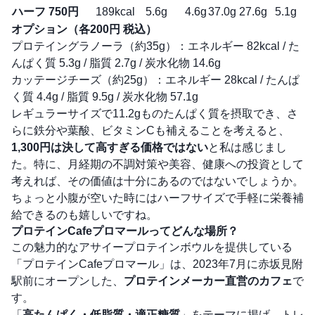
ハーフ
750円
189kcal
5.6g
4.6g
37.0g
27.6g
5.1g
オプション（各200円 税込）
プロテイングラノーラ（約35g）：エネルギー 82kcal / た
んぱく質 5.3g / 脂質 2.7g / 炭水化物 14.6g
カッテージチーズ（約25g）：エネルギー 28kcal / たんぱ
く質 4.4g / 脂質 9.5g / 炭水化物 57.1g
レギュラーサイズで11.2gものたんぱく質を摂取でき、さ
らに鉄分や葉酸、ビタミンCも補えることを考えると、
1,300円は決して高すぎる価格ではない
と私は感じまし
た。特に、月経期の不調対策や美容、健康への投資として
考えれば、その価値は十分にあるのではないでしょうか。
ちょっと小腹が空いた時にはハーフサイズで手軽に栄養補
給できるのも嬉しいですね。
プロテインCafeプロマールってどんな場所？
この魅力的なアサイープロテインボウルを提供している
「プロテインCafeプロマール」は、2023年7月に赤坂見附
駅前にオープンした、
プロテインメーカー直営のカフェ
で
す。
「
高たんぱく・低脂質・適正糖質
」をテーマに掲げ、トレ