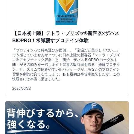
【日本初上陸】テトラ・プリズマ®新容器×ザバス
BIOPRO！常識覆すプロテイン体験
「プロテインって持ち運びが面倒…」「常温だと美味しくない…」
そう感じていませんか？ついに日本上陸の新容器「テトラ・プリズ
マ® アセプティック容器」と、明治「ザバス BIOPRO ヨーグルト
味」がその悩みを一掃します！驚きの吸収率を誇る「発酵プロテイ
ン」と、スリムで飲みやすい新パッケージが、あなたのプロテイン
習慣を劇的に変えるでしょう。私も最初は半信半疑でしたが、この
快適さには本当に驚きました。
2026/06/23