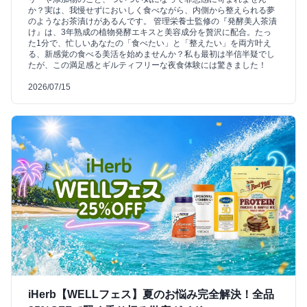
か？実は、我慢せずにおいしく食べながら、内側から整えられる夢
のようなお茶漬けがあるんです。 管理栄養士監修の『発酵美人茶漬
け』は、3年熟成の植物発酵エキスと美容成分を贅沢に配合。たっ
た1分で、忙しいあなたの「食べたい」と「整えたい」を両方叶え
る、新感覚の食べる美活を始めませんか？私も最初は半信半疑でし
たが、この満足感とギルティフリーな夜食体験には驚きました！
2026/07/15
iHerb【WELLフェス】夏のお悩み完全解決！全品