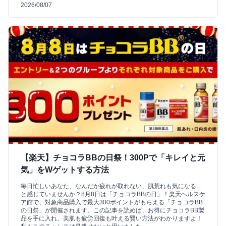
2026/08/07
【楽天】チョコラBBの日祭！300Pで「キレイと元
気」をWゲットする方法
毎日忙しいあなた、なんだか疲れが取れない、肌荒れも気になる…
と感じていませんか？8月8日は「チョコラBBの日」！楽天ヘルスケ
ア館で、対象商品購入で最大300ポイントがもらえる「チョコラBB
の日祭」が開催されます。この記事を読めば、お得にチョコラBB製
品を手に入れ、美肌も疲労回復も叶える賢い方法がわかりますよ！