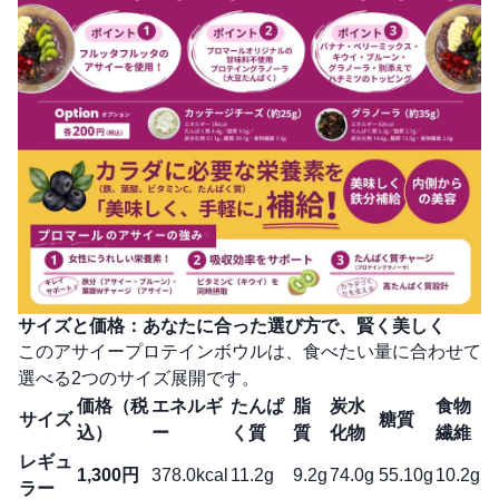
サイズと価格：あなたに合った選び方で、賢く美しく
このアサイープロテインボウルは、食べたい量に合わせて
選べる2つのサイズ展開です。
価格（税
エネルギ
たんぱ
脂
炭水
食物
サイズ
糖質
込）
ー
く質
質
化物
繊維
レギュ
1,300円
378.0kcal
11.2g
9.2g
74.0g
55.10g
10.2g
ラー