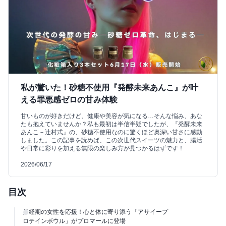
私が驚いた！砂糖不使用『発酵未来あんこ』が叶
える罪悪感ゼロの甘み体験
甘いものが好きだけど、健康や美容が気になる…そんな悩み、あな
たも抱えていませんか？私も最初は半信半疑でしたが、『発酵未来
あんこ－辻村式』の、砂糖不使用なのに驚くほど奥深い甘さに感動
しました。この記事を読めば、この次世代スイーツの魅力と、腸活
や日常に彩りを加える無限の楽しみ方が見つかるはずです！
2026/06/17
目次
月経期の女性を応援！心と体に寄り添う「アサイープ
ロテインボウル」がプロマールに登場