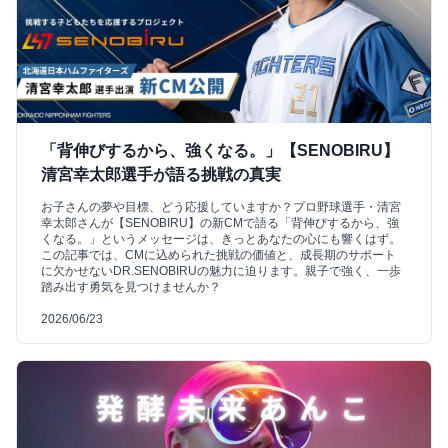
「背伸びするから、強くなる。」【SENOBIRU】
清宮幸太郎選手が語る挑戦の真実
お子さんの夢や目標、どう応援していますか？プロ野球選手・清宮
幸太郎さんが【SENOBIRU】の新CMで語る「背伸びするから、強
くなる。」というメッセージは、きっとあなたの心にも響くはず。
この記事では、CMに込められた挑戦の価値と、成長期のサポート
に欠かせないDR.SENOBIRUの魅力に迫ります。親子で強く、一歩
踏み出す勇気を見つけませんか？
2026/06/23