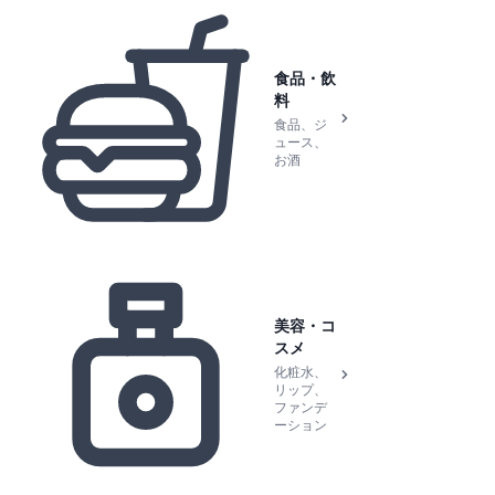
食品・飲
料
食品、ジ
ュース、
お酒
美容・コ
スメ
化粧水、
リップ、
ファンデ
ーション