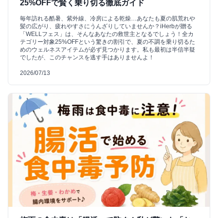
25%OFFで賢く乗り切る徹底ガイド
毎年訪れる酷暑、紫外線、冷房による乾燥…あなたも夏の肌荒れや
髪の広がり、疲れやすさにうんざりしていませんか？iHerbが贈る
「WELLフェス」は、そんなあなたの救世主となるでしょう！全カ
テゴリー対象25%OFFという驚きの割引で、夏の不調を乗り切るた
めのウェルネスアイテムが必ず見つかります。私も最初は半信半疑
でしたが、このチャンスを逃す手はありませんよ！
2026/07/13