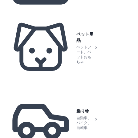
ペット用
品
ペットフ
ード、ペ
ットおも
ちゃ
乗り物
自動車、
バイク、
自転車