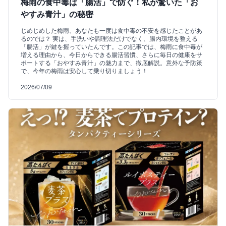
梅雨の食中毒は「腸活」で防ぐ！私が驚いた「お
やすみ青汁」の秘密
じめじめした梅雨、あなたも一度は食中毒の不安を感じたことがあ
るのでは？ 実は、手洗いや調理法だけでなく、腸内環境を整える
「腸活」が鍵を握っていたんです。この記事では、梅雨に食中毒が
増える理由から、今日からできる腸活習慣、さらに毎日の健康をサ
ポートする「おやすみ青汁」の魅力まで、徹底解説。意外な予防策
で、今年の梅雨は安心して乗り切りましょう！
2026/07/09