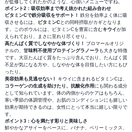
が監修してくれたかのような、心強いメニューですね。
ポイント2：吸収効率まで考え抜かれた組み合わせ
ビタミンCで鉄分吸収をサポート！
鉄分を効率よく体に吸
収させるには、
ビタミンC
との同時摂取がカギとなりま
す。このボウルには、ビタミンCを豊富に含む
キウイ
が加
えられており、まさに至れり尽くせり。
高たんぱく質でしなやかな体づくり！
プロマールオリジ
ナルの、
甘味料不使用プロテイングラノーラ
も大きな特徴
です。大豆たんぱく質をたっぷり含んでおり、たんぱく質
不足が気になる方や、しなやかな体を目指したい方にもぴ
ったり。
美容効果も見逃せない！
キウイに含まれるビタミンCは、
コラーゲンの生成を助けたり、抗酸化作用
にも関わる成分
として知られています。体の内側からのケアはもちろん、
寒い季節の体調管理や、お肌のコンディションにも嬉しい
効果が期待できるのは、女性にとって本当に嬉しい限りで
す。
ポイント3：心を満たす彩りと美味しさ
鮮やかなアサイーをベースに、バナナ、ベリーミックス、