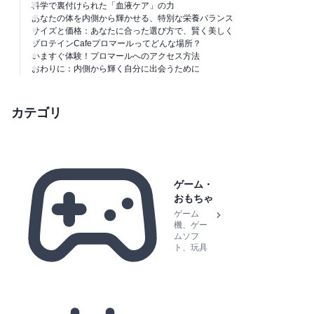
科学で裏付けられた「血液ケア」の力
あなたの体を内側から輝かせる、特別な栄養バランス
サイズと価格：あなたに合った選び方で、賢く美しく
プロテインCafeプロマールってどんな場所？
いますぐ体験！プロマールへのアクセス方法
おわりに：内側から輝く自分に出会うために
カテゴリ
ゲーム・
おもちゃ
ゲーム
機、ゲー
ムソフ
ト、玩具