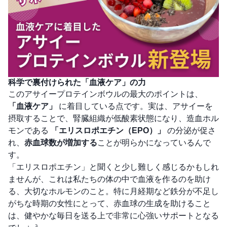
科学で裏付けられた「血液ケア」の力
このアサイープロテインボウルの最大のポイントは、
「血液ケア」
に着目している点です。実は、アサイーを
摂取することで、腎臓組織が低酸素状態になり、造血ホル
モンである
「エリスロポエチン（EPO）」
の分泌が促さ
れ、
赤血球数が増加する
ことが明らかになっているんで
す。
「エリスロポエチン」と聞くと少し難しく感じるかもしれ
ませんが、これは私たちの体の中で血液を作るのを助け
る、大切なホルモンのこと。特に月経期など鉄分が不足し
がちな時期の女性にとって、赤血球の生成を助けること
は、健やかな毎日を送る上で非常に心強いサポートとなる