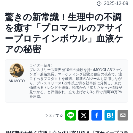
2025-12-09
驚きの新常識！生理中の不調
を癒す「プロマールのアサイ
ープロテインボウル」血液ケ
アの秘密
ライター紹介:
プレスリリース業界歴10年の経験を持つMONOLABファウ
ンダー兼編集長。マーケティング経験と独自の視点で、注
目すべきプロダクトを厳選。最新のAIツールも活用しなが
AKIMOTO
ら、プレスリリース1万件以上/月を効率的に分析し、真に
価値あるトレンドを発掘。読者から「知りたかった情報が
見つかる」と評価され、立ち上げから3ヶ月で月間30万PV
を達成。
シェアする