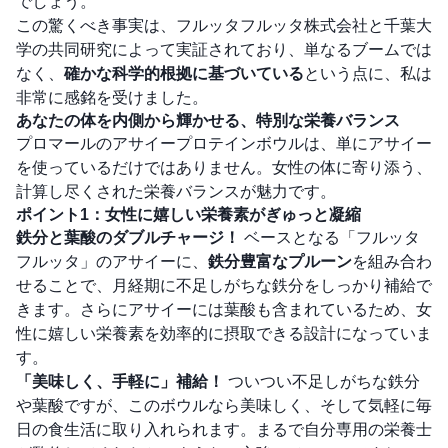
でしょう。
この驚くべき事実は、フルッタフルッタ株式会社と千葉大
学の共同研究によって実証されており、単なるブームでは
なく、
確かな科学的根拠に基づいている
という点に、私は
非常に感銘を受けました。
あなたの体を内側から輝かせる、特別な栄養バランス
プロマールのアサイープロテインボウルは、単にアサイー
を使っているだけではありません。女性の体に寄り添う、
計算し尽くされた栄養バランスが魅力です。
ポイント1：女性に嬉しい栄養素がぎゅっと凝縮
鉄分と葉酸のダブルチャージ！
ベースとなる「フルッタ
フルッタ」のアサイーに、
鉄分豊富なプルーン
を組み合わ
せることで、月経期に不足しがちな鉄分をしっかり補給で
きます。さらにアサイーには葉酸も含まれているため、女
性に嬉しい栄養素を効率的に摂取できる設計になっていま
す。
「美味しく、手軽に」補給！
ついつい不足しがちな鉄分
や葉酸ですが、このボウルなら美味しく、そして気軽に毎
日の食生活に取り入れられます。まるで自分専用の栄養士