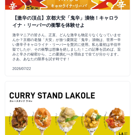
【激辛の頂点】京都大安「鬼辛」漬物！キャロラ
イナ・リーパーの衝撃を体験せよ
激辛マニアの皆さん、正直、どんな激辛も物足りなくなっていませ
んか？京都の老舗「大安」が放つ夏限定「鬼辛」漬物は、世界一辛
い唐辛子キャロライナ・リーパーを贅沢に使用。私も最初は半信半
疑でしたが、その衝撃は想像を絶しました！この記事を読めば、旨
みと辛さの秘密から、この夏挑むべき理由まで全てが分かります。
さあ、あなたの限界を試す時です！
2026/07/22