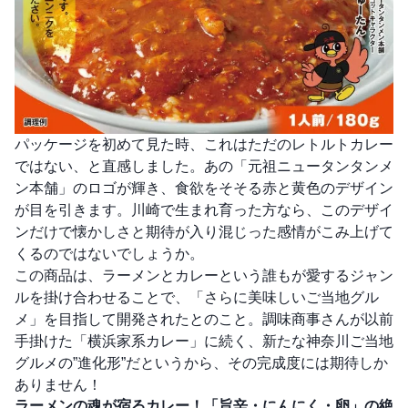
パッケージを初めて見た時、これはただのレトルトカレー
ではない、と直感しました。あの「元祖ニュータンタンメ
ン本舗」のロゴが輝き、食欲をそそる赤と黄色のデザイン
が目を引きます。川崎で生まれ育った方なら、このデザイ
ンだけで懐かしさと期待が入り混じった感情がこみ上げて
くるのではないでしょうか。
この商品は、ラーメンとカレーという誰もが愛するジャン
ルを掛け合わせることで、「さらに美味しいご当地グル
メ」を目指して開発されたとのこと。調味商事さんが以前
手掛けた「横浜家系カレー」に続く、新たな神奈川ご当地
グルメの”進化形”だというから、その完成度には期待しか
ありません！
ラーメンの魂が宿るカレー！「旨辛・にんにく・卵」の絶