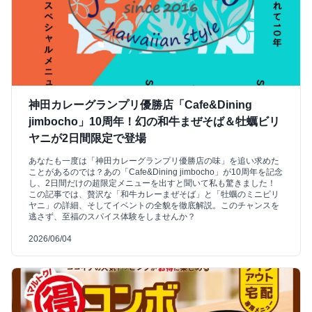
神田カレーグランプリ優勝店「Cafe&Dining
jimbocho」10周年！幻の和牛まぜそば＆牡蠣ビリ
ヤニが2日間限定で登場
あなたも一度は「神田カレーグランプリ優勝店の味」を追い求めた
ことがあるのでは？あの「Cafe&Dining jimbocho」が10周年を記念
し、2日間だけの超限定メニューを出すと聞いて私も驚きました！
この記事では、贅沢な「和牛カレーまぜそば」と「牡蠣のミニビリ
ヤニ」の詳細、そしてイベントの全貌を徹底解説。このチャンスを
逃さず、至福のスパイス体験をしませんか？
2026/06/04