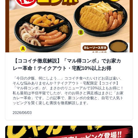
【ココイチ徹底解説】「マル得コンボ」でお家カ
レー革命！テイクアウト・宅配10%以上お得
「今日の夕飯、何にしよう…」ココイチ食べたいけどお店は遠い、
そんな悩みありませんか？テイクアウト・宅配限定【ココイチ】
「マル得コンボ」が、まさかのリニューアルで10%以上もお得に！
私も最初は半信半疑でしたが、そのお得さと満足感はまさに「お家
カレー革命」です。この記事で、新コンボの全貌と、自宅で人気ト
ッピングを賢く楽しむ裏技を徹底解説します。
2026/06/03