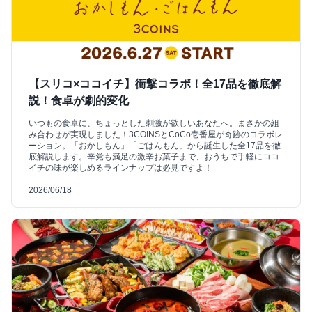
【スリコ×ココイチ】衝撃コラボ！全17品を徹底解
説！食卓が劇的変化
いつもの食卓に、ちょっとした刺激が欲しいあなたへ。まさかの組
み合わせが実現しました！3COINSとCoCo壱番屋が奇跡のコラボレ
ーション。「おかしもん」「ごはんもん」から誕生した全17品を徹
底解説します。辛党も満足の激辛お菓子まで、おうちで手軽にココ
イチの味が楽しめるラインナップは必見ですよ！
2026/06/18