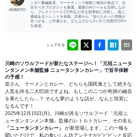
ンダー兼編集長。マーケティング経験と独自の視点で、注
目すべきプロダクトを厳選。最新のAIツールも活用しなが
AKIMOTO
ら、プレスリリース1万件以上/月を効率的に分析し、真に
価値あるトレンドを発掘。読者から「知りたかった情報が
見つかる」と評価され、立ち上げから3ヶ月で月間30万PV
を達成。
シェアする
川崎のソウルフードが新たなステージへ！「元祖ニュータ
ンタンメン本舗監修 ニュータンタンカレー」で旨辛体験
の予感！
皆さん、ラーメンとカレー、どちらも国民食として絶大な
人気を誇る二大巨頭ですよね。もしこの二つが奇跡の融合
を果たしたら…？ そんな夢のような話が、なんと現実に
なるんです！
2025年12月15日(月)、川崎が誇るソウルフード「元祖ニ
ュータンタンメン本舗」監修のレトルトカレー、その名も
「ニュータンタンカレー」
が新登場します。この一報を
聞いただけで、私の食いしん坊アンテナがピピピッと反応