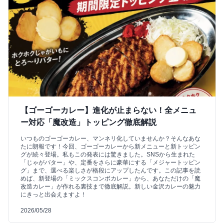
【ゴーゴーカレー】進化が止まらない！全メニュ
ー対応「魔改造」トッピング徹底解説
いつものゴーゴーカレー、マンネリ化していませんか？そんなあな
たに朗報です！今回、ゴーゴーカレーから新メニューと新トッピン
グが続々登場。私もこの発表には驚きました。SNSから生まれた
「じゃがバター」や、定番をさらに豪華にする「メジャートッピン
グ」まで、選べる楽しさが格段にアップしたんです。この記事を読
めば、新登場の「ミックスコンボカレー」から、あなただけの「魔
改造カレー」が作れる裏技まで徹底解説。新しい金沢カレーの魅力
にきっと出会えますよ！
2026/05/28