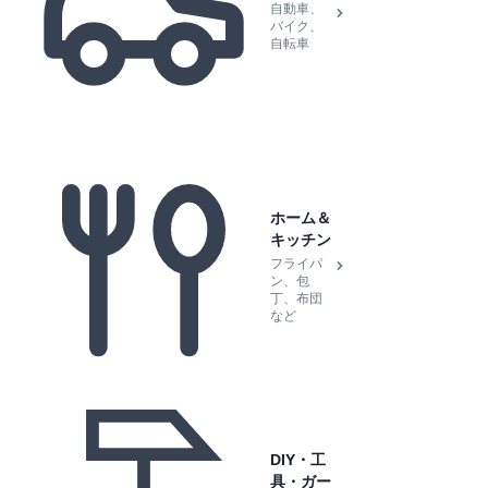
自動車、
バイク、
自転車
ホーム＆
キッチン
フライパ
ン、包
丁、布団
など
DIY・工
具・ガー