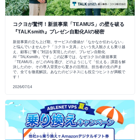
コクヨが驚愕！新規事業「TEAMUS」の壁を破る
『TALKsmith』プレゼン自動化AIの秘密
新規事業の立ち上げ期、サービスの価値が「なかなか伝わらない」
と悩んでいませんか？「コクヨ＝文具」という先入観さえも乗り越
え、顧客に“響く”対話を実現したのが、プレゼン自動化
AI『TALKsmith』です。この記事では、なぜコクヨの新規事業
「TEAMUS」がこのAIを選び、どのようにして「伝える」課題を解
決したのか、その導入背景から驚きの活用法、担当者の生の声ま
で、全てを徹底解説。あなたのビジネスにも役立つヒントが満載で
す！
2026/07/14