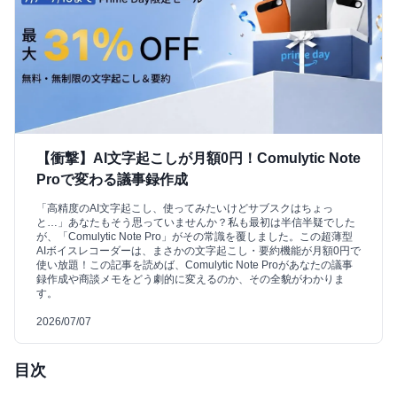
【衝撃】AI文字起こしが月額0円！Comulytic Note
Proで変わる議事録作成
「高精度のAI文字起こし、使ってみたいけどサブスクはちょっ
と…」あなたもそう思っていませんか？私も最初は半信半疑でした
が、「Comulytic Note Pro」がその常識を覆しました。この超薄型
AIボイスレコーダーは、まさかの文字起こし・要約機能が月額0円で
使い放題！この記事を読めば、Comulytic Note Proがあなたの議事
録作成や商談メモをどう劇的に変えるのか、その全貌がわかりま
す。
2026/07/07
目次