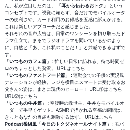
ん。私が注目したのは、
「耳から伝わるおトク」
という
コンセプトです。視覚に頼らず、音だけでモバイルオーダ
ーの便利さや、カード利用のお得感を五感に訴えかける。
これは新しいアプローチだと感じました。
それぞれの音声広告は、日常のワンシーンを切り取ったド
ラマ仕立て。まるでラジオドラマを聞いているかのよう
に、自然と「あ、これ私のことだ！」と共感できるはずで
す。
「いつものカフェ篇」
: 忙しい日常に訪れる、待ち時間ゼ
ロのちょっとした贅沢。
URLはこちら
「いつものファストフード篇」
: 運動会での子供の実況風
ナレーションが軽快。レジを横目にスマートに受け取るお
父さんの姿は、まさに現代のヒーロー！
URL①はこちら
URL②はこちら
「いつもの牛丼篇」
: 空腹時の救世主、牛丼をモバイルオ
ーダーで手早くゲット。ASMRで描かれる至福の瞬間は、
きっとあなたの胃袋も刺激するはず。
URLはこちら
Podcast番組風「今日のトクダネオールナイト篇」
: モバ