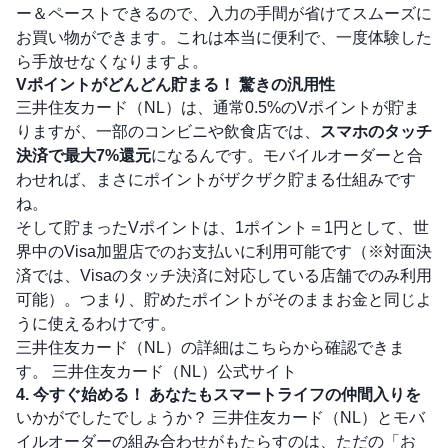
ー＆ペーストできるので、入力の手間が省けてスムーズに
お買い物ができます。これは本当に便利で、一度体験した
ら手放せなくなりますよ。
Vポイントがどんどん貯まる！ 驚きの汎用性
三井住友カード（NL）は、通常0.5%のVポイントが貯ま
りますが、一部のコンビニや飲食店では、
スマホのタッチ
決済で最大7%還元
になるんです。モバイルオーダーと合
わせれば、まさにポイントがザクザク貯まる仕組みです
ね。
そして貯まったVポイントは、1ポイント＝1円として、世
界中のVisa加盟店でのお支払いに利用可能です（※対面決
済では、Visaのタッチ決済に対応している店舗でのみ利用
可能）。つまり、貯めたポイントがそのままお金と同じよ
うに使えるわけです。
三井住友カード（NL）の詳細はこちらから確認できま
す。
三井住友カード（NL）公式サイト
4. 今すぐ始める！ あなたもスマートライフの仲間入りを
いかがでしたでしょうか？ 三井住友カード（NL）とモバ
イルオーダーの組み合わせがもたらすのは、ただの「お