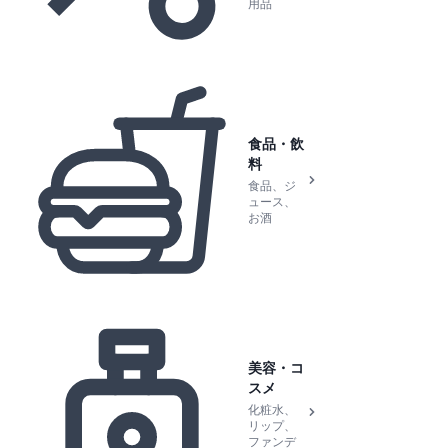
用品
食品・飲
料
食品、ジ
ュース、
お酒
美容・コ
スメ
化粧水、
リップ、
ファンデ