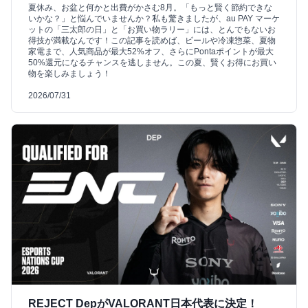
夏休み、お盆と何かと出費がかさむ8月。「もっと賢く節約できな
いかな？」と悩んでいませんか？私も驚きましたが、au PAY マーケ
ットの「三太郎の日」と「お買い物ラリー」には、とんでもないお
得技が満載なんです！この記事を読めば、ビールや冷凍惣菜、夏物
家電まで、人気商品が最大52%オフ、さらにPontaポイントが最大
50%還元になるチャンスを逃しません。この夏、賢くお得にお買い
物を楽しみましょう！
2026/07/31
REJECT DepがVALORANT日本代表に決定！