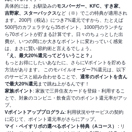
具体的には、お馴染みの
モスバーガー、KFC、すき家、
吉野家、スターバックス
など（※）でこの特典が適用され
ます。200円（税込）につき7%還元ですから、たとえば
500円のカフェラテなら35ポイント、1000円のランチな
ら70ポイントが貯まる計算です。日々のちょっとした出
費が、いつの間にか大きなポイントに変わっていく感覚
は、まさに賢い節約術と言えるでしょう。
「え、最大20%還元ってどういうこと？」
もっとお得にしたいあなたに、さらにVポイントを貯める
方法があります。 このモバイルオーダー7%還元は、以下
のサービスと組み合わせることで、
通常のポイントを含ん
で最大20%還元
まで跳ね上がるんです！
家族ポイント
: 家族で三井住友カードを登録・利用するこ
とで、対象のコンビニ・飲食店でのポイント還元率がアッ
プ。
Vポイントアッププログラム
: 利用状況やサービスの契約
に応じて、ポイント還元率がさらにアップ。
マイ・ペイすリボの選べるポイント特典（Aコース）
: リ