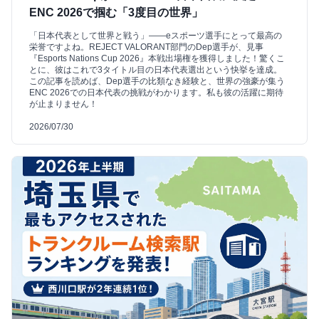
ENC 2026で掴む「3度目の世界」
「日本代表として世界と戦う」――eスポーツ選手にとって最高の
栄誉ですよね。REJECT VALORANT部門のDep選手が、見事
『Esports Nations Cup 2026』本戦出場権を獲得しました！驚くこ
とに、彼はこれで3タイトル目の日本代表選出という快挙を達成。
この記事を読めば、Dep選手の比類なき経験と、世界の強豪が集う
ENC 2026での日本代表の挑戦がわかります。私も彼の活躍に期待
が止まりません！
2026/07/30