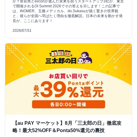
か？奈良県とeiiconが選んだ未来を担うスタートアップ3社が、東京
で開催されるOI Summit 2026でその答えを示します！この記事で
は、INOMER、五條メディカル、do.Sukasuが描く驚きの世界観
と、彼らが全国へ羽ばたく理由を徹底解説。日本の未来を動かす発
見が、ここにあります！
2026/07/31
【au PAY マーケット】8月「三太郎の日」徹底攻
略！最大52%OFF＆Ponta50%還元の裏技