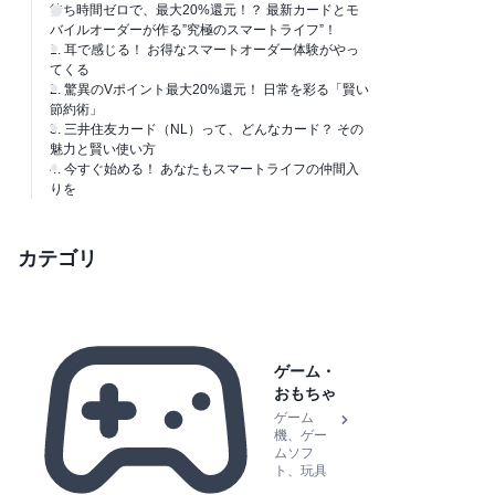
待ち時間ゼロで、最大20%還元！？ 最新カードとモ
バイルオーダーが作る”究極のスマートライフ”！
1. 耳で感じる！ お得なスマートオーダー体験がやっ
てくる
2. 驚異のVポイント最大20%還元！ 日常を彩る「賢い
節約術」
3. 三井住友カード（NL）って、どんなカード？ その
魅力と賢い使い方
4. 今すぐ始める！ あなたもスマートライフの仲間入
りを
カテゴリ
ゲーム・
おもちゃ
ゲーム
機、ゲー
ムソフ
ト、玩具