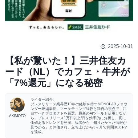
2025-10-31
【私が驚いた！】三井住友カ
ード（NL）でカフェ・牛丼が
「7%還元」になる秘密
ライター紹介:
プレスリリース業界歴10年の経験を持つMONOLABファウ
ンダー兼編集長。マーケティング経験と独自の視点で、注
目すべきプロダクトを厳選。最新のAIツールも活用しなが
AKIMOTO
ら、プレスリリース1万件以上/月を効率的に分析し、真に
価値あるトレンドを発掘。読者から「知りたかった情報が
見つかる」と評価され、立ち上げから3ヶ月で月間30万PV
を達成。