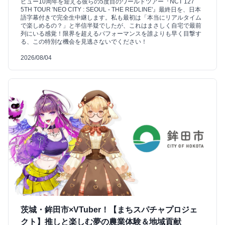
ビュー10周年を迎える彼らの5度目のワールドツアー『NCT 127
5TH TOUR 'NEO CITY : SEOUL - THE REDLINE'』最終日を、日本
語字幕付きで完全生中継します。私も最初は「本当にリアルタイム
で楽しめるの？」と半信半疑でしたが、これはまさしく自宅で最前
列にいる感覚！限界を超えるパフォーマンスを誰よりも早く目撃す
る、この特別な機会を見逃さないでください！
2026/08/04
茨城・鉾田市×VTuber！【まちスパチャプロジェ
クト】推しと楽しむ夢の農業体験＆地域貢献