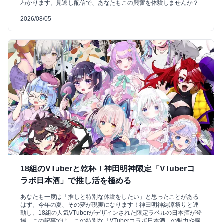
わかります。見逃し配信で、あなたもこの興奮を体験しませんか？
2026/08/05
18組のVTuberと乾杯！神田明神限定「VTuberコ
ラボ日本酒」で推し活を極める
あなたも一度は「推しと特別な体験をしたい」と思ったことがある
はず。今年の夏、その夢が現実になります！神田明神納涼祭りと連
動し、18組の人気VTuberがデザインされた限定ラベルの日本酒が登
場。この記事では、この特別な「VTuberコラボ日本酒」の魅力や購