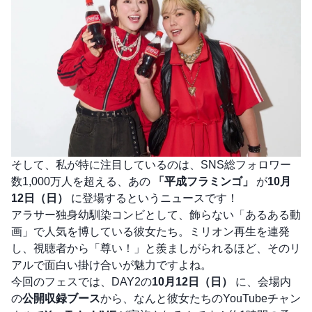
そして、私が特に注目しているのは、SNS総フォロワー
数1,000万人を超える、あの
「平成フラミンゴ」
が
10月
12日（日）
に登場するというニュースです！
アラサー独身幼馴染コンビとして、飾らない「あるある動
画」で人気を博している彼女たち。ミリオン再生を連発
し、視聴者から「尊い！」と羨ましがられるほど、そのリ
アルで面白い掛け合いが魅力ですよね。
今回のフェスでは、DAY2の
10月12日（日）
に、会場内
の
公開収録ブース
から、なんと彼女たちのYouTubeチャン