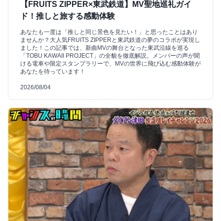
【FRUITS ZIPPER×東武鉄道】MV聖地巡礼ガイ
ド！推しと旅する感動体験
あなたも一度は「推しと同じ景色を見たい！」と思ったことはあり
ませんか？大人気FRUITS ZIPPERと東武鉄道の夢のコラボが実現し
ました！この記事では、新曲MVの舞台となった東武沿線を巡る
「TOBU KAWAII PROJECT」の全貌を徹底解説。メンバーの声が聞
ける電車や限定スタンプラリーで、MVの世界に飛び込む感動体験が
あなたを待っています！
2026/08/04