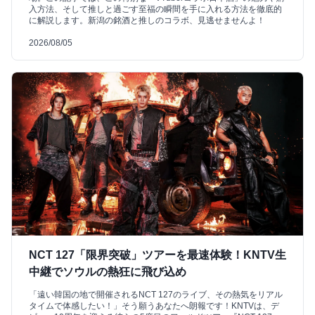
入方法、そして推しと過ごす至福の瞬間を手に入れる方法を徹底的
に解説します。新潟の銘酒と推しのコラボ、見逃せませんよ！
2026/08/05
NCT 127「限界突破」ツアーを最速体験！KNTV生
中継でソウルの熱狂に飛び込め
「遠い韓国の地で開催されるNCT 127のライブ、その熱気をリアル
タイムで体感したい！」そう願うあなたへ朗報です！KNTVは、デ