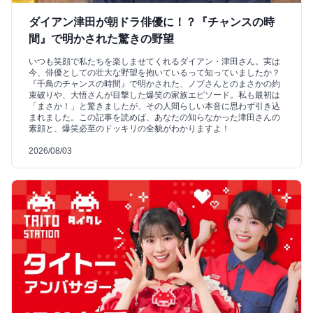
ダイアン津田が朝ドラ俳優に！？『チャンスの時
間』で明かされた驚きの野望
いつも笑顔で私たちを楽しませてくれるダイアン・津田さん。実は
今、俳優としての壮大な野望を抱いているって知っていましたか？
『千鳥のチャンスの時間』で明かされた、ノブさんとのまさかの約
束破りや、大悟さんが目撃した爆笑の家族エピソード。私も最初は
「まさか！」と驚きましたが、その人間らしい本音に思わず引き込
まれました。この記事を読めば、あなたの知らなかった津田さんの
素顔と、爆笑必至のドッキリの全貌がわかりますよ！
2026/08/03