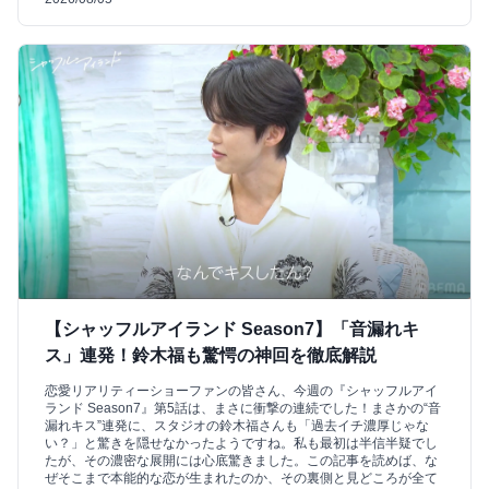
【シャッフルアイランド Season7】「音漏れキ
ス」連発！鈴木福も驚愕の神回を徹底解説
恋愛リアリティーショーファンの皆さん、今週の『シャッフルアイ
ランド Season7』第5話は、まさに衝撃の連続でした！まさかの“音
漏れキス”連発に、スタジオの鈴木福さんも「過去イチ濃厚じゃな
い？」と驚きを隠せなかったようですね。私も最初は半信半疑でし
たが、その濃密な展開には心底驚きました。この記事を読めば、な
ぜそこまで本能的な恋が生まれたのか、その裏側と見どころが全て