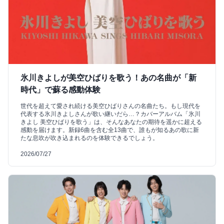
氷川きよしが美空ひばりを歌う！あの名曲が「新
時代」で蘇る感動体験
世代を超えて愛され続ける美空ひばりさんの名曲たち。もし現代を
代表する氷川きよしさんが歌い継いだら…？カバーアルバム「氷川
きよし 美空ひばりを歌う」は、そんなあなたの期待を遥かに超える
感動を届けます。新録6曲を含む全13曲で、誰もが知るあの歌に新
たな息吹が吹き込まれるのを体験できるでしょう。
2026/07/27