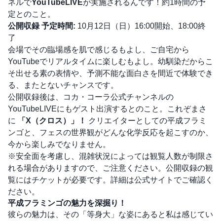
ネルで
YouTubeLIVE
が実施されるんです！約1時間の予
定とのこと。
公開収録 予定時間:
10月12日（日）16:00開始、18:00終
了
会場でその臨場感を肌で感じるもよし、ご自宅から
YouTubeでリアルタイムに楽しむもよし。幼馴染だからこ
そ出せる素の表情や、予測不能な面白さを間近で体験でき
る、またとないチャンスです。
公開収録後は、コカ・コーラ公式チャンネルの
YouTubeLIVEにもゲスト出演するとのこと。これぞまさ
に
「X（クロス）」！
クリエイターとしての平成フラミ
ンゴと、フェスの世界観がどんな化学反応を起こすのか、
今から楽しみでなりません。
※安全面を考慮し、混雑状況によっては観覧人数が制限さ
れる場合がありますので、ご注意ください。公開収録の観
覧にはチケットが必要です。詳細は公式サイトでご確認く
ださい。
平成フラミンゴの魅力を深掘り！
彼らの魅力は、その「等身大」な姿にあると私は感じてい