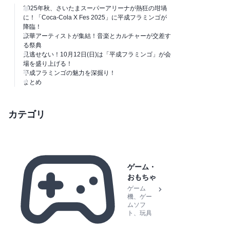
2025年秋、さいたまスーパーアリーナが熱狂の坩堝
に！「Coca-Cola X Fes 2025」に平成フラミンゴが
降臨！
豪華アーティストが集結！音楽とカルチャーが交差す
る祭典
見逃せない！10月12日(日)は「平成フラミンゴ」が会
場を盛り上げる！
平成フラミンゴの魅力を深掘り！
まとめ
カテゴリ
ゲーム・
おもちゃ
ゲーム
機、ゲー
ムソフ
ト、玩具