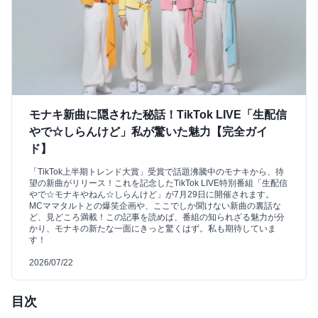
モナキ新曲に隠された秘話！TikTok LIVE「生配信
やで☆しらんけど」私が驚いた魅力【完全ガイ
ド】
「TikTok上半期トレンド大賞」受賞で話題沸騰中のモナキから、待
望の新曲がリリース！これを記念したTikTok LIVE特別番組「生配信
やで☆モナキやねん☆しらんけど」が7月29日に開催されます。
MCママタルトとの爆笑企画や、ここでしか聞けない新曲の裏話な
ど、見どころ満載！この記事を読めば、番組の知られざる魅力が分
かり、モナキの新たな一面にきっと驚くはず。私も期待していま
す！
2026/07/22
目次