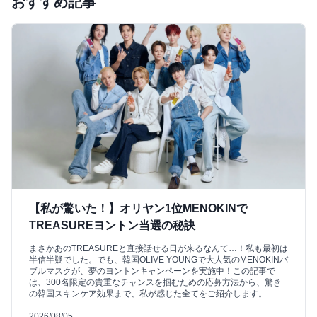
おすすめ記事
【私が驚いた！】オリヤン1位MENOKINで
TREASUREヨントン当選の秘訣
まさかあのTREASUREと直接話せる日が来るなんて…！私も最初は
半信半疑でした。でも、韓国OLIVE YOUNGで大人気のMENOKINバ
ブルマスクが、夢のヨントンキャンペーンを実施中！この記事で
は、300名限定の貴重なチャンスを掴むための応募方法から、驚き
の韓国スキンケア効果まで、私が感じた全てをご紹介します。
2026/08/05