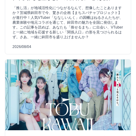
「推し活」が地域活性化につながるなんて、想像したことあります
か？茨城県鉾田市で今、驚きの企画【まちスパチャプロジェクト】
が進行中！人気VTuber「ななしいんく」の因幡はねるさんたちが、
農業体験や地元コラボを通じて、鉾田市の魅力を全国に発信しま
す。この記事を読めば、あなたも「推せるまち」に出会い、VTuber
と一緒に地域を応援する新しい「関係人口」の形を見つけられるは
ず。さあ、一緒に鉾田市を盛り上げませんか？
2026/08/04