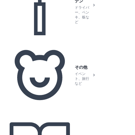
デン
ドライバ
ー、ペン
キ、板な
ど
その他
イベン
ト、旅行
など