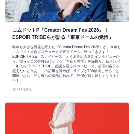
コムドットP『Creator Dream Fes 2026』！
ESPOIR TRIBEらが語る「東京ドームの覚悟」
昨年も大きな話題を呼んだ『Creator Dream Fes 2026』が、今年も
コムドット総合プロデュースで東京ドームに帰ってきます！
ESPOIR TRIBE、スカイピース、とうあ各組の最新インタビューか
ら、彼らがこの夢舞台にかける「本音と覚悟」を深掘り。新メンバ
ー加入のESPOIR TRIBE、感謝を語るスカイピース、前回の自分を
超えたいとうあ…この記事を読めば、ライブが100倍楽しめること
間違いなし！私も彼らの情熱に触れて、開催が待ち遠しくなりまし
た！
2026/07/29