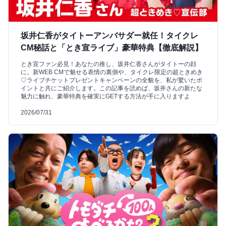
坂井仁香がタイトーアンバサダー就任！タイクレ
CM秘話と「とき宣ライブ」豪華特典【徹底解説】
とき宣ファン必見！あなたの推し、坂井仁香さんがタイトーの顔
に。新WEB CMで魅せる表情の裏側や、タイクレ限定の超ときめき
♡ライブチケットプレゼントキャンペーンの全貌を、私が驚いたポ
イントと共にご紹介します。この記事を読めば、坂井さんの新たな
魅力に触れ、豪華特典を確実にGETする方法が手に入りますよ
2026/07/31