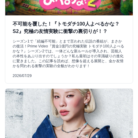
不可能を覆した！『トモダチ100人よべるかな？
S2』究極の友情実験に衝撃の裏切りが！？
シーズン1で「続編不可能」とまで言われた伝説の番組が、まさか
の復活！Prime Video『賞金1億円の究極実験 トモダチ100人よべる
かな？』シーズン2では、一体どんな新ルールが導入され、芸能人
の本性をあぶり出すのでしょうか？私も最初はその常識破りの進化
に驚きました。この記事を読めば、想像を超える展開と、金か友情
かを問われる衝撃の実験の全貌がわかります！
2026/07/29