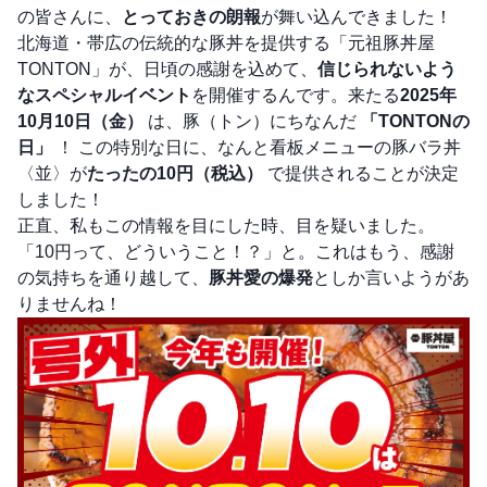
の皆さんに、
とっておきの朗報
が舞い込んできました！
北海道・帯広の伝統的な豚丼を提供する「元祖豚丼屋
TONTON」が、日頃の感謝を込めて、
信じられないよう
なスペシャルイベント
を開催するんです。来たる
2025年
10月10日（金）
は、豚（トン）にちなんだ
「TONTONの
日」
！ この特別な日に、なんと看板メニューの豚バラ丼
〈並〉が
たったの10円（税込）
で提供されることが決定
しました！
正直、私もこの情報を目にした時、目を疑いました。
「10円って、どういうこと！？」と。これはもう、感謝
の気持ちを通り越して、
豚丼愛の爆発
としか言いようがあ
りませんね！