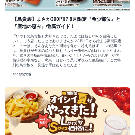
【鳥貴族】まさか390円!? 8月限定『希少部位』と
『産地の恵み』徹底ガイド！
「いつもの鳥貴族も大好きだけど、たまには新しい味を冒険した
い！」そう思ったことはありませんか？8月1日から始まる期間限定
メニューは、そんなあなたの期待を遥かに超えるはず！この記事で
は、鳥貴族が全国の産地と挑む『もう一歩先への挑戦』から生まれ
た、驚きの全6品を徹底解説。希少な「くりからのよだれ串」や老
舗味噌の串焼など、私も一口食べて思わず唸った絶品揃い。この特
別な鳥貴族を、見逃す手はありませんよ！
2026/07/29