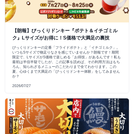
【朗報】びっくりドンキー『ポテト＆イチゴミル
ク』Lサイズがお得に！S価格で大満足の裏技
びっくりドンキーの定番「フライドポテト」と「イチゴミルク」。
いつもSサイズで物足りなさを感じていませんか？朗報です！期間
限定で、LサイズがS価格で楽しめる「お得技」があるんです！私も
最初は半信半疑でしたが、この記事を読めば、その利用方法はもち
ろん、知られざるメニューのこだわりまで全てわかります。この
夏、心ゆくまで大満足の「びっくりドンキー体験」をしてみません
か？
2026/07/27