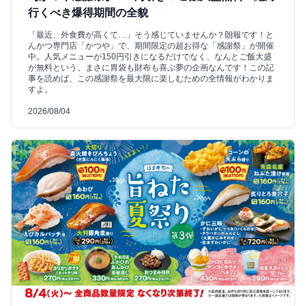
行くべき爆得期間の全貌
「最近、外食費が高くて…」そう感じていませんか？朗報です！と
んかつ専門店「かつや」で、期間限定の超お得な「感謝祭」が開催
中。人気メニューが150円引きになるだけでなく、なんとご飯大盛
が無料という、まさに胃袋も財布も喜ぶ夢の企画なんです！この記
事を読めば、この感謝祭を最大限に楽しむための全情報がわかりま
すよ。
2026/08/04