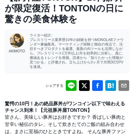
が限定復活！TONTONの日に
驚きの美食体験を
ライター紹介:
プレスリリース業界歴10年の経験を持つMONOLABファウ
ンダー兼編集長。マーケティング経験と独自の視点で、注
目すべきプロダクトを厳選。最新のAIツールも活用しなが
AKIMOTO
ら、プレスリリース1万件以上/月を効率的に分析し、真に
価値あるトレンドを発掘。読者から「知りたかった情報が
見つかる」と評価され、立ち上げから3ヶ月で月間30万PV
を達成。
シェアする
驚愕の10円！あの絶品豚丼がワンコイン以下で味わえる
チャンス到来！【元祖豚丼屋TONTON】
皆さん、美味しい豚丼はお好きですか？ 香ばしい豚肉と
甘辛い秘伝のタレ、そして炊きたてのご飯の組み合わせ
は、まさに至福のひとときですよね。 そんな豚丼ファン