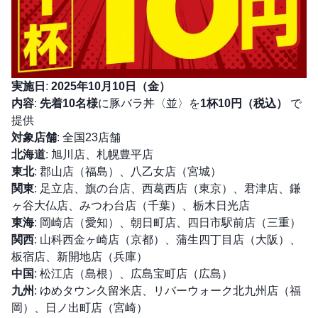
実施日
:
2025年10月10日（金）
内容
:
先着10名様
に豚バラ丼〈並〉を
1杯10円（税込）
で
提供
対象店舗
: 全国23店舗
北海道
: 旭川店、札幌豊平店
東北
: 郡山店（福島）、八乙女店（宮城）
関東
: 足立店、旗の台店、西葛西店（東京）、君津店、鎌
ヶ谷大仏店、みつわ台店（千葉）、栃木日光店
東海
: 岡崎店（愛知）、朝日町店、四日市駅前店（三重）
関西
: 山科西金ヶ崎店（京都）、蒲生四丁目店（大阪）、
板宿店、新開地店（兵庫）
中国
: 松江店（島根）、広島宝町店（広島）
九州
: ゆめタウン久留米店、リバーウォーク北九州店（福
岡）、日ノ出町店（宮崎）