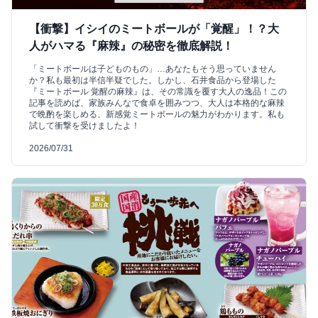
【衝撃】イシイのミートボールが「覚醒」！？大
人がハマる『麻辣』の秘密を徹底解説！
「ミートボールは子どものもの」…あなたもそう思っていません
か？私も最初は半信半疑でした。しかし、石井食品から登場した
『ミートボール 覚醒の麻辣』は、その常識を覆す大人の逸品！この
記事を読めば、家族みんなで食卓を囲みつつ、大人は本格的な麻辣
で晩酌を楽しめる、新感覚ミートボールの魅力がわかります。私も
試して衝撃を受けましたよ！
2026/07/31