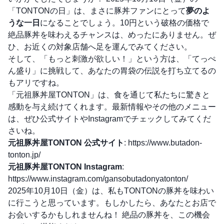
「TONTONの日」は、まさに豚丼ファンにとって
夢のよ
うな一日
になることでしょう。10円という破格の価格で
絶品豚丼を味わえるチャンスは、めったにありません。ぜ
ひ、お近くの対象店舗へ足を運んでみてください。
そして、「もっと刺激が欲しい！」という方は、「てっぺ
ん盛り」に挑戦して、あなたの胃袋の伝説を打ち立てるの
もアリですね。
「元祖豚丼屋TONTON」は、食を通じて私たちに驚きと
感動を与え続けてくれます。最新情報やその他のメニュー
は、ぜひ公式サイトやInstagramでチェックしてみてくだ
さいね。
元祖豚丼屋TONTON 公式サイト
:
https://www.butadon-
tonton.jp/
元祖豚丼屋TONTON Instagram
:
https://www.instagram.com/gansobutadonyatonton/
2025年10月10日（金）は、私もTONTONの豚丼を味わい
に行こうと思っています。もしかしたら、あなたとお店で
お会いするかもしれませんね！ 絶品の豚丼を、この機会