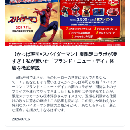
【かっぱ寿司×スパイダーマン】夏限定コラボが凄
すぎ！私が驚いた「ブランド・ニュー・デイ」体
験を徹底解説
「回転寿司でまさか、あのヒーローの世界に没入できるなん
て…！」あなたもそう思いませんか？かっぱ寿司と映画『スパイダ
ーマン：ブランド・ニュー・デイ』の夢のコラボが、期待以上のサ
プライズを連れてやってきました！私も最初は半信半疑でしたが、
限定ステッカーから榎木淳弥さんボイスまで、五感を刺激する仕掛
けの数々に驚きの連続！この記事を読めば、この夏しか味わえない
特別なスパイダーマン体験の全貌がわかり、あなたもきっと「新た
な運命」を掴みたくなるはずです。
2026/07/16