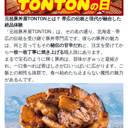
元祖豚丼屋TONTONとは？ 帯広の伝統と現代が融合した
絶品体験
「元祖豚丼屋TONTON」は、その名の通り、北海道・帯
広の伝統を受け継ぐ豚丼専門店です。彼らの豚丼の魅力
は、何と言ってもその
秘伝の甘辛だれ
と、注文を受けてか
ら
一枚一枚丁寧に焼き上げる
職人技にあります。
まるで宝石のように輝く豚肉は、旨味がぎゅっと凝縮さ
れ、一口食べれば香ばしさが口いっぱいに広がります。ご
飯との相性も抜群で、食べ始めたら止まらない魔性の魅力
があるんです。