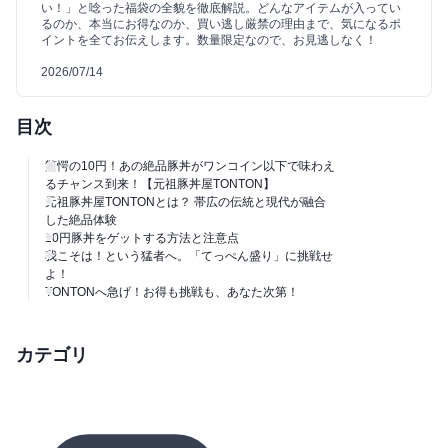
い！」と唸った福袋の全貌を徹底解説。どんなアイテムが入ってい
るのか、本当にお得なのか、買い逃し厳禁の理由まで、気になるポ
イントを全てお伝えします。数量限定なので、お見逃しなく！
2026/07/14
目次
驚愕の10円！あの絶品豚丼がワンコイン以下で味わえ
るチャンス到来！【元祖豚丼屋TONTON】
元祖豚丼屋TONTONとは？ 帯広の伝統と現代が融合
した絶品体験
10円豚丼をゲットする方法と注意点
我こそは！という猛者へ。「てっぺん盛り」に挑戦せ
よ！
TONTONへ急げ！お得も挑戦も、あなた次第！
カテゴリ