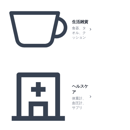
生活雑貨
食器、タ
オル、ク
ッション
ヘルスケ
ア
体重計、
血圧計、
サプリ