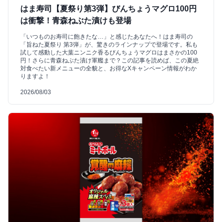
はま寿司【夏祭り第3弾】びんちょうマグロ100円
は衝撃！青森ねぶた漬けも登場
「いつものお寿司に飽きたな…」と感じたあなたへ！はま寿司の
「旨ねた夏祭り 第3弾」が、驚きのラインナップで登場です。私も
試して感動した大葉ニンニク香るびんちょうマグロはまさかの100
円！さらに青森ねぶた漬け軍艦まで？この記事を読めば、この夏絶
対食べたい新メニューの全貌と、お得なXキャンペーン情報がわか
りますよ！
2026/08/03