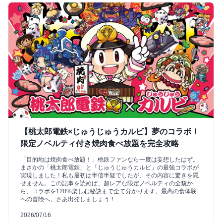
【桃太郎電鉄×じゅうじゅうカルビ】夢のコラボ！
限定ノベルティ付き焼肉食べ放題を完全攻略
「目的地は焼肉食べ放題！」桃鉄ファンなら一度は妄想したはず。
まさかの「桃太郎電鉄」と「じゅうじゅうカルビ」の最強コラボが
実現しました！私も最初は半信半疑でしたが、その内容に驚きを隠
せません。この記事を読めば、超レアな限定ノベルティの全貌か
ら、コラボを120%楽しむ秘訣まで全て分かります。最高の食体験
への冒険へ、さあ出発しましょう！
2026/07/16