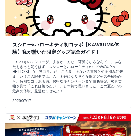
スシロー×ハローキティ初コラボ【KAWAUMA体
験】私が驚いた限定グッズ完全ガイド！
「いつものスシローが、まさかこんなに可愛くなるなんて！」あな
たもきっと驚くはず。スシローとハローキティの「KAWAUMA
HELLO KITTY」初コラボが、この夏、あなたの胃袋と心を掴みに来
ました！この記事では、入手困難になりそうな限定グッズ全種類か
ら、特別なコラボ店舗、お得なキャンペーンまで徹底解説。私も実
物を見て「これは集めたい！」と本気で思いました。この夏だけの
最高の体験、見逃せませんよ！
2026/07/17