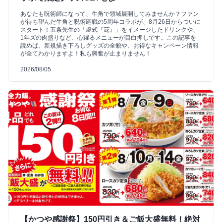
あなたも呪術師になって、牛角で領域展開してみませんか？ファン
が待ち望んだ牛角と呪術廻戦の5周年コラボが、8月26日からついに
スタート！五条先生の「虚式『茈』」をイメージしたドリンクや、
1年ズの肉盛りなど、心躍るメニューが目白押しです。この記事を
読めば、新規描き下ろしグッズの全貌や、お得なキャンペーン情報
が全てわかりますよ！私も興奮が止まりません！
2026/08/05
【かつや感謝祭】150円引き＆ご飯大盛無料！絶対