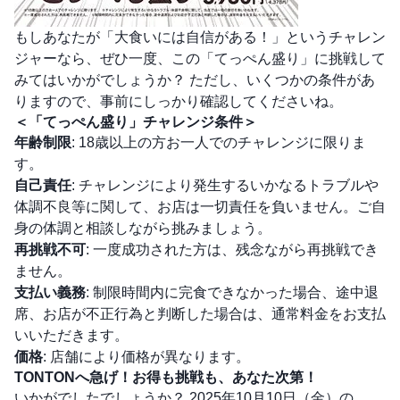
もしあなたが「大食いには自信がある！」というチャレン
ジャーなら、ぜひ一度、この「てっぺん盛り」に挑戦して
みてはいかがでしょうか？ ただし、いくつかの条件があ
りますので、事前にしっかり確認してくださいね。
＜「てっぺん盛り」チャレンジ条件＞
年齢制限
: 18歳以上の方お一人でのチャレンジに限りま
す。
自己責任
: チャレンジにより発生するいかなるトラブルや
体調不良等に関して、お店は一切責任を負いません。ご自
身の体調と相談しながら挑みましょう。
再挑戦不可
: 一度成功された方は、残念ながら再挑戦でき
ません。
支払い義務
: 制限時間内に完食できなかった場合、途中退
席、お店が不正行為と判断した場合は、通常料金をお支払
いいただきます。
価格
: 店舗により価格が異なります。
TONTONへ急げ！お得も挑戦も、あなた次第！
いかがでしたでしょうか？ 2025年10月10日（金）の