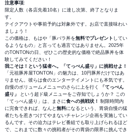
注意事項
:
限定人数（各店先着10名）に達し次第、終了となりま
す。
テイクアウトや事前予約は対象外です。お店で直接味わい
ましょう！
この価格は、もはや「豚バラ丼を
無料でプレゼント
してい
るようなもの」と言っても過言ではありません。2025年
のTONTONの日、ぜひこの歴史的な価格で絶品豚丼を体
験してみてください！
我こそは！という猛者へ。「てっぺん盛り」に挑戦せよ！
「元祖豚丼屋TONTON」の魅力は、10円豚丼だけではあ
りません。彼らは食のエンターテイメントにも本気です。
自慢のボリュームメニューのさらに上を行く
「てっぺん
盛り」
という超ド級メニューをご存知でしょうか？ この
「てっぺん盛り」は、まさに
食への挑戦状！
制限時間内
に完食できれば、なんと
無料
になるという、胃袋自慢の猛
者たちを惹きつけてやまないチャレンジ企画を実施してい
るんです。その迫力はテレビ番組でも取り上げられるほど
で、これまでに数々の挑戦者がその胃袋の限界に挑んでき