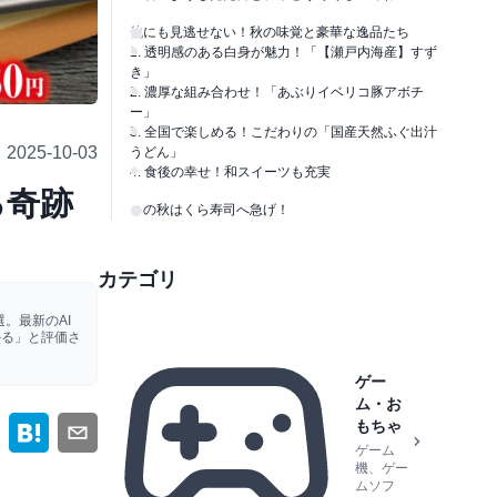
他にも見逃せない！秋の味覚と豪華な逸品たち
1. 透明感のある白身が魅力！「【瀬戸内海産】すず
き」
2. 濃厚な組み合わせ！「あぶりイベリコ豚アボチ
ー」
3. 全国で楽しめる！こだわりの「国産天然ふぐ出汁
2025-10-03
うどん」
4. 食後の幸せ！和スイーツも充実
る奇跡
この秋はくら寿司へ急げ！
カテゴリ
。最新のAI
かる」と評価さ
ゲー
ム・お
もちゃ
ゲーム
機、ゲー
ムソフ