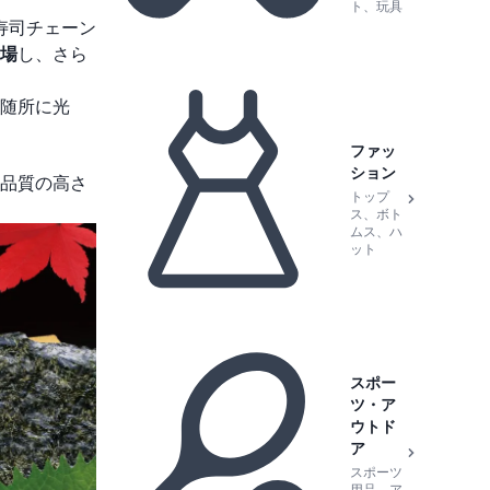
ト、玩具
寿司チェーン
場
し、さら
随所に光
ファッ
ション
品質の高さ
トップ
ス、ボト
ムス、ハ
ット
スポー
ツ・ア
ウトド
ア
スポーツ