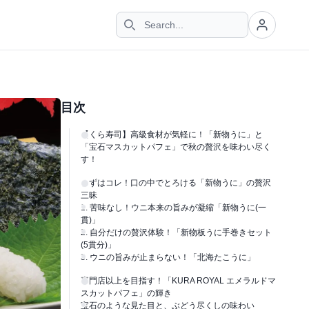
目次
【くら寿司】高級食材が気軽に！「新物うに」と
「宝石マスカットパフェ」で秋の贅沢を味わい尽く
す！
まずはコレ！口の中でとろける「新物うに」の贅沢
三昧
1. 苦味なし！ウニ本来の旨みが凝縮「新物うに(一
貫)」
2. 自分だけの贅沢体験！「新物板うに手巻きセット
(5貫分)」
3. ウニの旨みが止まらない！「北海たこうに」
専門店以上を目指す！「KURA ROYAL エメラルドマ
スカットパフェ」の輝き
宝石のような見た目と、ぶどう尽くしの味わい