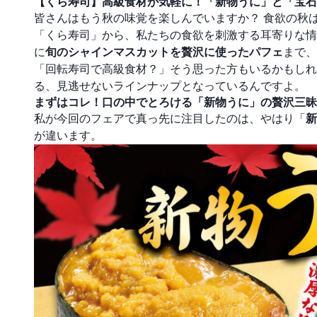
【くら寿司】高級食材が気軽に！「新物うに」と「宝石
皆さんはもう秋の味覚を楽しんでいますか？ 食欲の秋
「くら寿司」から、私たちの食欲を刺激する耳寄りな情
に
旬のシャインマスカットを贅沢に使ったパフェ
まで、
「回転寿司で高級食材？」そう思った方もいるかもしれ
る、見逃せないラインナップとなっているんですよ。
まずはコレ！口の中でとろける「新物うに」の贅沢三昧
私が今回のフェアで真っ先に注目したのは、やはり「
新
が違います。