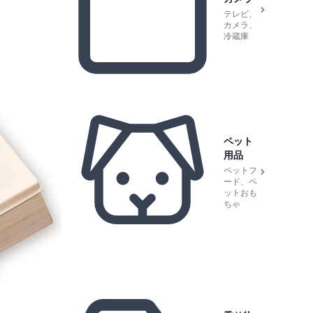
テレビ、
カメラ、
冷蔵庫
ペット
用品
ペットフ
ード、ペ
ットおも
ちゃ