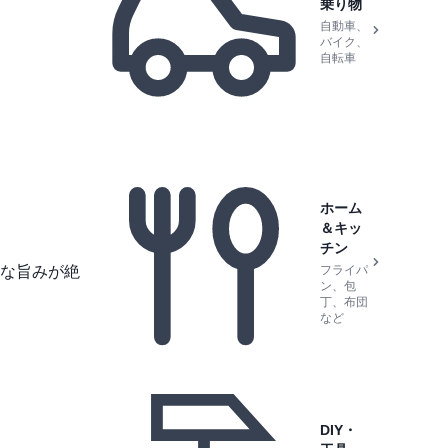
乗り物
自動車、
バイク、
自転車
ホーム
＆キッ
チン
な旨みが絶
フライパ
ン、包
丁、布団
など
DIY・