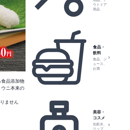
用品、ア
ウトドア
用品
食品・
飲料
食品、ジ
ュース、
お酒
る食品添加物
、ウニ本来の
りません
美容・
コスメ
化粧水、
リップ、