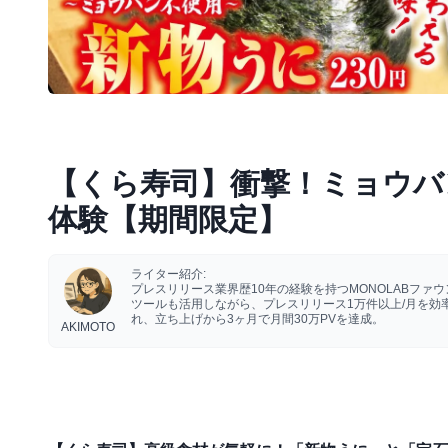
【くら寿司】衝撃！ミョウバ
体験【期間限定】
ライター紹介:
プレスリリース業界歴10年の経験を持つMONOLABフ
ツールも活用しながら、プレスリリース1万件以上/月を
れ、立ち上げから3ヶ月で月間30万PVを達成。
AKIMOTO