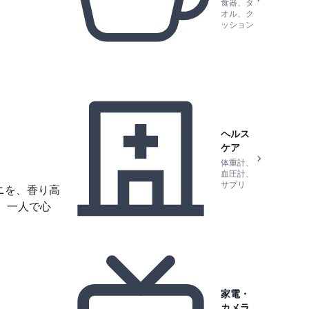
食器、タ
オル、ク
ッション
ヘルス
ケア
体重計、
血圧計、
サプリ
ニを、香り高
、一人で心
家電・
カメラ