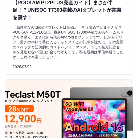
【POCKAM P12PLUS完全ガイド】まさか半
額！？UNISOC T7300搭載のAIタブレットが常識
を覆す！
「高性能なAndroidタブレットは高価…」そう諦めていませんか？
POCKAM P12PLUSは、最新UNISOC T7300搭載でAIもゲームもサ
クサク動く、まさに新時代のAndroidタブレットです。しかも今だ
け、驚きの半額で手に入るチャンス！この記事を読めば、その驚異
のスペックと圧倒的なコストパフォーマンス、そして発売記念セー
ルを見逃せない理由が全てわかります。私も最初は半信半疑でした
が、これは本当にすごい！
2026/07/02