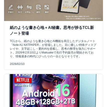
紙のような書き心地＋AI秘書。思考が捗るTCL新
ノート登場
TCLから、紙のような書き心地とAI機能を両立したデジタルノート
「Note A1 NXTPAPER」が登場しました。目に優しい特殊ディスプ
レイや、文字起こし・要約AIを搭載し、思考の整理を強力にサポー
ト。2026年2月10日よりMakuakeで先行予約販売が開始されてお
り、情報過多の時代にぴったりの一台となりそうです。
2026/02/10