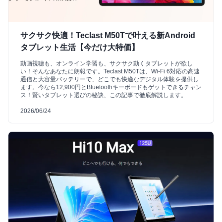
サクサク快適！Teclast M50Tで叶える新Android
タブレット生活【今だけ大特価】
動画視聴も、オンライン学習も、サクサク動くタブレットが欲し
い！そんなあなたに朗報です。Teclast M50Tは、Wi-Fi 6対応の高速
通信と大容量バッテリーで、どこでも快適なデジタル体験を提供し
ます。今なら12,900円とBluetoothキーボードもゲットできるチャン
ス！賢いタブレット選びの秘訣、この記事で徹底解説します。
2026/06/24