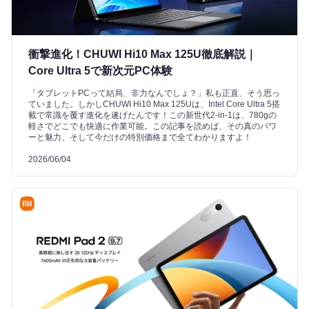
衝撃進化！CHUWI Hi10 Max 125U徹底解説｜
Core Ultra 5で新次元PC体験
「タブレットPCって結局、非力なんでしょ？」私も正直、そう思っ
ていました。しかしCHUWI Hi10 Max 125Uは、Intel Core Ultra 5搭
載で常識を覆す進化を遂げたんです！この新世代2-in-1は、780gの
軽さでどこでも快適に作業可能。この記事を読めば、その真のパワ
ーと魅力、そして今だけの特別価格まで全てわかりますよ！
2026/06/04