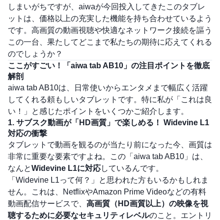
しまいがちですが、aiwaが今回投入してきたこのタブレ
ットは、価格以上の充実した機能を持ち合わせているよう
です。高画質の動画視聴や快適なネットワーク接続を謳う
この一台、果たしてどこまで私たちの期待に応えてくれる
のでしょうか？
ここがすごい！「aiwa tab AB10」の注目ポイントを徹底
解剖
aiwa tab AB10は、日常使いからエンタメまで幅広く活躍
してくれる頼もしいタブレットです。特に私が「これは良
い！」と感じたポイントをいくつかご紹介します。
1. サブスク動画が「HD画質」で楽しめる！ Widevine L1
対応の衝撃
タブレットで動画を観るのが当たり前になった今、画質は
非常に重要な要素ですよね。この「aiwa tab AB10」は、
なんと
Widevine L1に対応
しているんです。
「Widevine L1って何？」と思われた方もいるかもしれま
せん。これは、NetflixやAmazon Prime Videoなどの有料
動画配信サービスで、
高画質（HD画質以上）の映像を視
聴するために必要なセキュリティレベル
のこと。エントリ