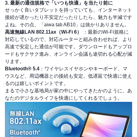
3. 最新の通信規格で「いつも快適」を当たり前に
せっかく良いタブレットを持っていても、インターネット
接続が遅かったり不安定だったりしたら、魅力も半減です
よね。その点、「aiwa tab AB10」は抜かりありません。
高速無線LAN 802.11ax（Wi-Fi 6）
：最新のWi-Fi規格に
対応しているので、対応ルーターと組み合わせれば、より
高速で安定した通信が可能です。ダウンロードもアップロ
ードもサクサク進み、オンライン会議も途切れる心配が減
ります。
Bluetooth® 5.4
：ワイヤレスイヤホンやキーボード、マ
ウスなど、周辺機器との接続も安定。低遅延で快適に使え
るのは嬉しいポイントです。
まるで小さな基地局が家の中にやってきたかのように、あ
なたのデジタルライフを快適にしてくれるでしょう。