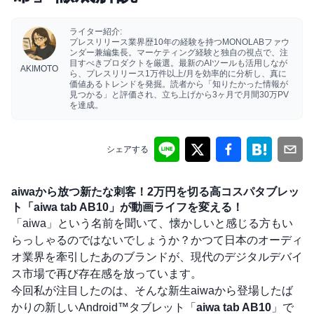
ライター紹介:
プレスリリース業界歴10年の経験を持つMONOLABファウ
ンダー兼編集長。マーケティング経験と独自の視点で、注
目すべきプロダクトを厳選。最新のAIツールも活用しなが
AKIMOTO
ら、プレスリリース1万件以上/月を効率的に分析し、真に
価値あるトレンドを発掘。読者から「知りたかった情報が
見つかる」と評価され、立ち上げから3ヶ月で月間30万PV
を達成。
シェアする
aiwaから放つ新たな刺客！2万円を切る高コスパタブレッ
ト「aiwa tab AB10」が動画ライフを変える！
「aiwa」という名前を聞いて、懐かしいと感じる方もい
らっしゃるのではないでしょうか？かつて日本のオーディ
オ業界を牽引したあのブランドが、現代のデジタルデバイ
ス市場で再び存在感を放っています。
今回私が注目したのは、そんな新生aiwaから登場したば
かりの新しいAndroid™タブレット「
aiwa tab AB10
」で