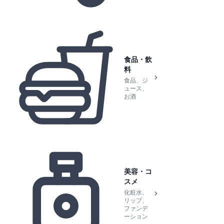
食品・飲
料
食品、ジ
ュース、
お酒
美容・コ
スメ
化粧水、
リップ、
ファンデ
ーション