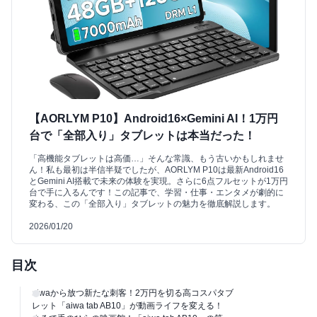
【AORLYM P10】Android16×Gemini AI！1万円
台で「全部入り」タブレットは本当だった！
「高機能タブレットは高価…」そんな常識、もう古いかもしれませ
ん！私も最初は半信半疑でしたが、AORLYM P10は最新Android16
とGemini AI搭載で未来の体験を実現。さらに6点フルセットが1万円
台で手に入るんです！この記事で、学習・仕事・エンタメが劇的に
変わる、この「全部入り」タブレットの魅力を徹底解説します。
2026/01/20
目次
aiwaから放つ新たな刺客！2万円を切る高コスパタブ
レット「aiwa tab AB10」が動画ライフを変える！