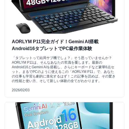
AORLYM P11完全ガイド！Gemini AI搭載
Android16タブレットでPC級作業体験
「タブレットって結局サブ機でしょ？」そう思っていませんか？
AORLYM P11は、そんなあなたの常識を覆します。最新の
Android16とGemini AIを搭載し、さらにキーボードなど豪華6点セ
ット。まるでPCのように使えるこの「AORLYM P11」で、あなた
の仕事も学習も劇的に進化するはず！この記事を読めば、その驚き
の性能と使い方、そして新しい体験の全てがわかります。
2026/02/03