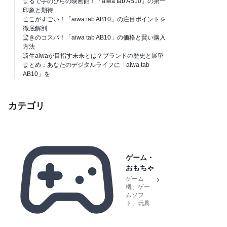
まるで手のひらの映画館！「aiwa tab AB10」の第一
印象と期待
ここがすごい！「aiwa tab AB10」の注目ポイントを
徹底解剖
驚きのコスパ！「aiwa tab AB10」の価格と賢い購入
方法
新生aiwaが目指す未来とは？ブランドの歴史と展望
まとめ：あなたのデジタルライフに「aiwa tab
AB10」を
カテゴリ
ゲーム・
おもちゃ
ゲーム
機、ゲー
ムソフ
ト、玩具