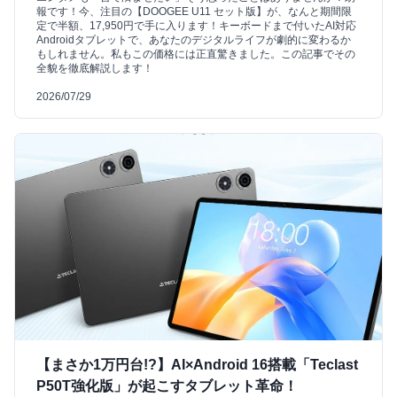
報です！今、注目の【DOOGEE U11 セット版】が、なんと期間限
定で半額、17,950円で手に入ります！キーボードまで付いたAI対応
Androidタブレットで、あなたのデジタルライフが劇的に変わるか
もしれません。私もこの価格には正直驚きました。この記事でその
全貌を徹底解説します！
2026/07/29
【まさか1万円台!?】AI×Android 16搭載「Teclast
P50T強化版」が起こすタブレット革命！