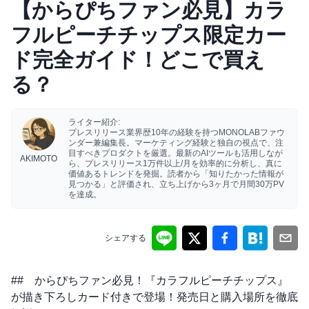
【からぴちファン必見】カラ
フルピーチチップス限定カー
ド完全ガイド！どこで買え
る？
ライター紹介:
プレスリリース業界歴10年の経験を持つMONOLABファウ
ンダー兼編集長。マーケティング経験と独自の視点で、注
目すべきプロダクトを厳選。最新のAIツールも活用しなが
AKIMOTO
ら、プレスリリース1万件以上/月を効率的に分析し、真に
価値あるトレンドを発掘。読者から「知りたかった情報が
見つかる」と評価され、立ち上げから3ヶ月で月間30万PV
を達成。
シェアする
## からぴちファン必見！『カラフルピーチチップス』
が描き下ろしカード付きで登場！発売日と購入場所を徹底