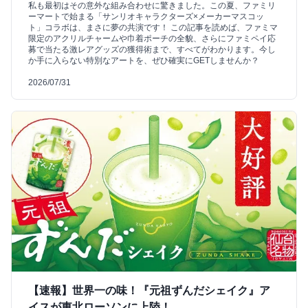
私も最初はその意外な組み合わせに驚きました。この夏、ファミリ
ーマートで始まる「サンリオキャラクターズ×メーカーマスコッ
ト」コラボは、まさに夢の共演です！ この記事を読めば、ファミマ
限定のアクリルチャームや巾着ポーチの全貌、さらにファミペイ応
募で当たる激レアグッズの獲得術まで、すべてがわかります。今し
か手に入らない特別なアートを、ぜひ確実にGETしませんか？
2026/07/31
【速報】世界一の味！『元祖ずんだシェイク』ア
イスが東北ローソンに上陸！