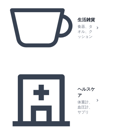
生活雑貨
食器、タ
オル、ク
ッション
ヘルスケ
ア
体重計、
血圧計、
サプリ