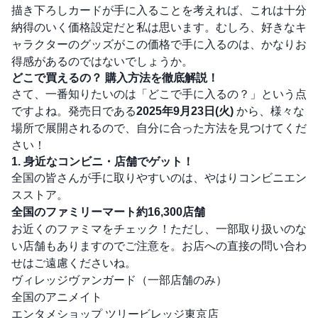
描き下ろしカードが手に入ることを考えれば、これは十分
納得のいく価格設定だと私は思います。むしろ、好きなキ
ャラクターのグッズがこの価格で手に入るのは、かなりお
得感があるのではないでしょうか。
どこで買えるの？ 購入方法を徹底解説！
さて、一番知りたいのは「どこで手に入るの？」という点
ですよね。発売日である
2025年9月23日(火)
から、様々な
場所で展開されるので、自分に合った方法を見つけてくだ
さい！
1. 身近なコンビニ・店舗でゲット！
全国の皆さんが手に取りやすいのは、やはりコンビニエン
スストア。
全国のファミリーマート約16,300店舗
お近くのファミマをチェック！ただし、一部取り扱いのな
い店舗もありますのでご注意を。お店への直接の問い合わ
せはご遠慮くださいね。
ヴィレッジヴァンガード（一部店舗のみ）
全国のアニメイト
エンタメショップ ツリービレッジ東京店