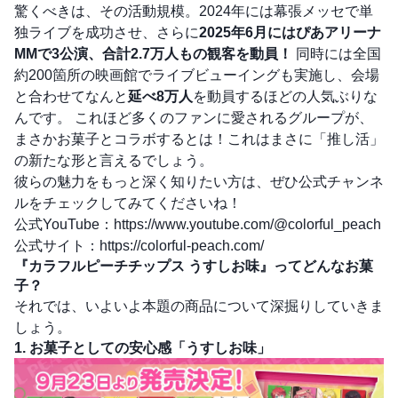
驚くべきは、その活動規模。2024年には幕張メッセで単
独ライブを成功させ、さらに
2025年6月にはぴあアリーナ
MMで3公演、合計2.7万人もの観客を動員！
同時には全国
約200箇所の映画館でライブビューイングも実施し、会場
と合わせてなんと
延べ8万人
を動員するほどの人気ぶりな
んです。 これほど多くのファンに愛されるグループが、
まさかお菓子とコラボするとは！これはまさに「推し活」
の新たな形と言えるでしょう。
彼らの魅力をもっと深く知りたい方は、ぜひ公式チャンネ
ルをチェックしてみてくださいね！
公式YouTube：
https://www.youtube.com/@colorful_peach
公式サイト：
https://colorful-peach.com/
『カラフルピーチチップス うすしお味』ってどんなお菓
子？
それでは、いよいよ本題の商品について深掘りしていきま
しょう。
1. お菓子としての安心感「うすしお味」