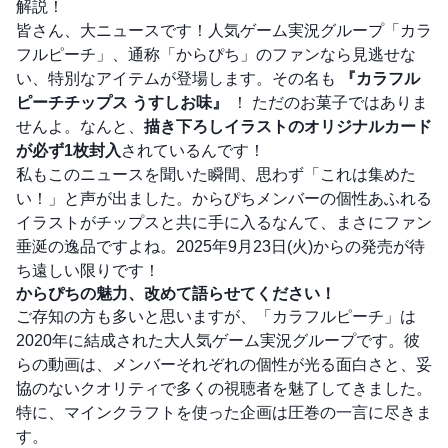
解説！
皆さん、大ニュースです！人気ゲーム実況グループ「カラ
フルピーチ」、通称「からぴち」のファンなら見逃せな
い、特別なアイテムが登場します。その名も
『カラフル
ピーチチップス うすしお味』
！ ただのお菓子ではありま
せんよ。なんと、
描き下ろしイラストのオリジナルカード
が必ず1枚封入
されているんです！
私もこのニュースを聞いた瞬間、思わず「これは集めた
い！」と声が出ました。からぴちメンバーの個性あふれる
イラストがチップスと共に手に入るなんて、まさにファン
垂涎の逸品ですよね。2025年9月23日(火)からの発売が待
ち遠しい限りです！
からぴちの魅力、改めて語らせてください！
ご存知の方も多いと思いますが、「カラフルピーチ」は
2020年に結成された大人気ゲーム実況グループです。彼
らの動画は、メンバーそれぞれの個性が光る面白さと、妥
協のないクオリティで多くの視聴者を魅了してきました。
特に、マインクラフトを使った企画は圧巻の一言に尽きま
す。