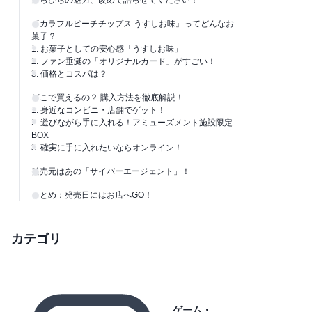
『カラフルピーチチップス うすしお味』ってどんなお
菓子？
1. お菓子としての安心感「うすしお味」
2. ファン垂涎の「オリジナルカード」がすごい！
3. 価格とコスパは？
どこで買えるの？ 購入方法を徹底解説！
1. 身近なコンビニ・店舗でゲット！
2. 遊びながら手に入れる！アミューズメント施設限定
BOX
3. 確実に手に入れたいならオンライン！
発売元はあの「サイバーエージェント」！
まとめ：発売日にはお店へGO！
カテゴリ
ゲーム・