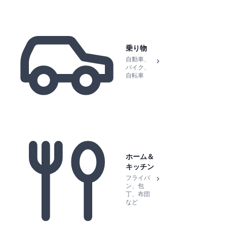
乗り物
自動車、
バイク、
自転車
ホーム＆
キッチン
フライパ
ン、包
丁、布団
など