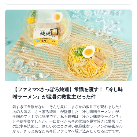
【ファミマ×さっぽろ純連】常識を覆す！『冷し味
噌ラーメン』が猛暑の救世主だった件
暑すぎて食欲がない…そんな夏に、まさかの救世主が現れました！
あの人気店「さっぽろ純連」が監修した『冷し味噌ラーメン』が、
全国のファミマに登場です。私も最初は「冷たい味噌ラーメン？」
と半信半疑でしたが、一口食べたらその常識を覆す旨さに驚愕！こ
の記事を読めば、冷たいのにコク深い絶品味噌ラーメンの秘密がわ
かり、きっとあなたも今日ファミマへ駆け込みたくなるはずです。