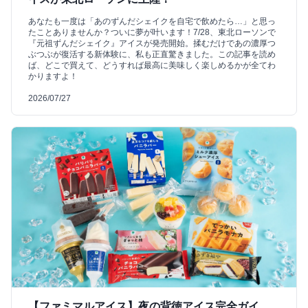
あなたも一度は「あのずんだシェイクを自宅で飲めたら…」と思っ
たことありませんか？ついに夢が叶います！7/28、東北ローソンで
『元祖ずんだシェイク』アイスが発売開始。揉むだけであの濃厚つ
ぶつぶが復活する新体験に、私も正直驚きました。この記事を読め
ば、どこで買えて、どうすれば最高に美味しく楽しめるかが全てわ
かりますよ！
2026/07/27
【ファミマルアイス】夜の背徳アイス完全ガイ