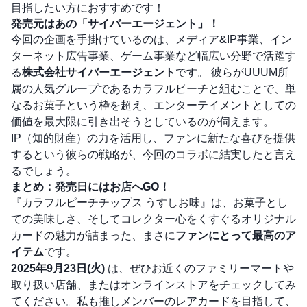
目指したい方におすすめです！
発売元はあの「サイバーエージェント」！
今回の企画を手掛けているのは、メディア&IP事業、イン
ターネット広告事業、ゲーム事業など幅広い分野で活躍す
る
株式会社サイバーエージェント
です。 彼らがUUUM所
属の人気グループであるカラフルピーチと組むことで、単
なるお菓子という枠を超え、エンターテイメントとしての
価値を最大限に引き出そうとしているのが伺えます。
IP（知的財産）の力を活用し、ファンに新たな喜びを提供
するという彼らの戦略が、今回のコラボに結実したと言え
るでしょう。
まとめ：発売日にはお店へGO！
『カラフルピーチチップス うすしお味』は、お菓子とし
ての美味しさ、そしてコレクター心をくすぐるオリジナル
カードの魅力が詰まった、まさに
ファンにとって最高のア
イテム
です。
2025年9月23日(火)
は、ぜひお近くのファミリーマートや
取り扱い店舗、またはオンラインストアをチェックしてみ
てください。私も推しメンバーのレアカードを目指して、