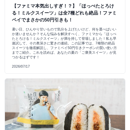
【ファミマ本気出しすぎ！？】「ほっぺたとろけ
る！ミルクスイーツ」は全7種どれも絶品！ファミ
ペイでまさかの50円引きも！
暑い日、ひんやり甘いもので気分を上げたいけど、何を選べばいい
か迷いませんか？そんな悩みを解決すべく、ファミマから「ほっぺ
たとろける！ミルクスイーツ」が満を持して登場しました！私も早
速試して、その奥深さに驚きの連続。この記事では、7種類の絶品
スイーツを徹底解説し、ファミペイ50円引きクーポンの賢い使い方
までご紹介。これを読めば、あなたの夏の「ご褒美スイーツ」が見
つかるはずです！
2026/07/17