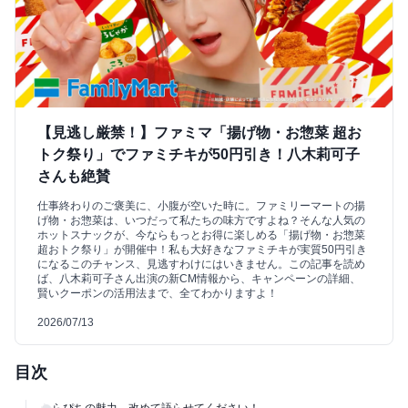
【見逃し厳禁！】ファミマ「揚げ物・お惣菜 超お
トク祭り」でファミチキが50円引き！八木莉可子
さんも絶賛
仕事終わりのご褒美に、小腹が空いた時に。ファミリーマートの揚
げ物・お惣菜は、いつだって私たちの味方ですよね？そんな人気の
ホットスナックが、今ならもっとお得に楽しめる「揚げ物・お惣菜
超おトク祭り」が開催中！私も大好きなファミチキが実質50円引き
になるこのチャンス、見逃すわけにはいきません。この記事を読め
ば、八木莉可子さん出演の新CM情報から、キャンペーンの詳細、
賢いクーポンの活用法まで、全てわかりますよ！
2026/07/13
目次
からぴちの魅力、改めて語らせてください！