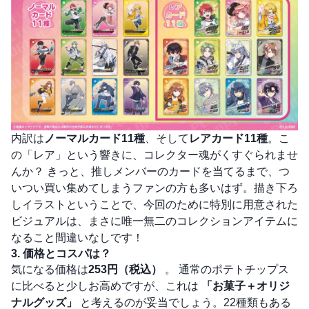
内訳は
ノーマルカード11種
、そして
レアカード11種
。こ
の「レア」という響きに、コレクター魂がくすぐられませ
んか？ きっと、推しメンバーのカードを当てるまで、つ
いつい買い集めてしまうファンの方も多いはず。描き下ろ
しイラストということで、今回のために特別に用意された
ビジュアルは、まさに唯一無二のコレクションアイテムに
なること間違いなしです！
3. 価格とコスパは？
気になる価格は
253円（税込）
。 通常のポテトチップス
に比べると少しお高めですが、これは
「お菓子＋オリジ
ナルグッズ」
と考えるのが妥当でしょう。22種類もある