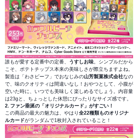
誰もが愛する定番中の定番、
うすしお味
。シンプルだから
こそ、ポテトチップス本来の美味しさが際立ちますよね。
製造は「わさビーフ」でおなじみの
山芳製菓株式会社
なの
で、味のクオリティは間違いなし！おやつとして、小腹が
空いた時に、いつでも美味しく楽しめるでしょう。内容量
は23gと、ちょっとした休憩にぴったりなサイズ感です。
2. ファン垂涎の「オリジナルカード」がすごい！
この商品の最大の魅力は、やはり
全22種類ものオリジナ
ルカード
がランダムで1枚封入されていること！