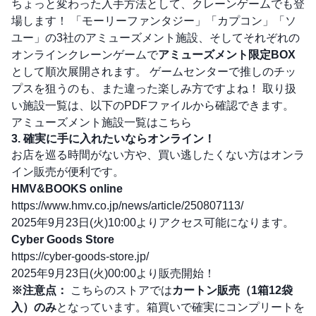
ちょっと変わった入手方法として、クレーンゲームでも登
場します！ 「モーリーファンタジー」「カプコン」「ソ
ユー」の3社のアミューズメント施設、そしてそれぞれの
オンラインクレーンゲームで
アミューズメント限定BOX
として順次展開されます。 ゲームセンターで推しのチッ
プスを狙うのも、また違った楽しみ方ですよね！ 取り扱
い施設一覧は、以下のPDFファイルから確認できます。
アミューズメント施設一覧はこちら
3. 確実に手に入れたいならオンライン！
お店を巡る時間がない方や、買い逃したくない方はオンラ
イン販売が便利です。
HMV&BOOKS online
https://www.hmv.co.jp/news/article/250807113/
2025年9月23日(火)10:00よりアクセス可能になります。
Cyber Goods Store
https://cyber-goods-store.jp/
2025年9月23日(火)00:00より販売開始！
※注意点：
こちらのストアでは
カートン販売（1箱12袋
入）のみ
となっています。箱買いで確実にコンプリートを