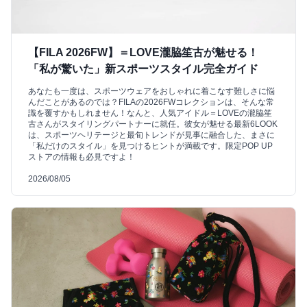
【FILA 2026FW】＝LOVE瀧脇笙古が魅せる！
「私が驚いた」新スポーツスタイル完全ガイド
あなたも一度は、スポーツウェアをおしゃれに着こなす難しさに悩
んだことがあるのでは？FILAの2026FWコレクションは、そんな常
識を覆すかもしれません！なんと、人気アイドル＝LOVEの瀧脇笙
古さんがスタイリングパートナーに就任。彼女が魅せる最新6LOOK
は、スポーツヘリテージと最旬トレンドが見事に融合した、まさに
「私だけのスタイル」を見つけるヒントが満載です。限定POP UP
ストアの情報も必見ですよ！
2026/08/05