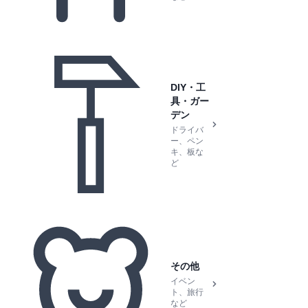
DIY・工
具・ガー
デン
ドライバ
ー、ペン
キ、板な
ど
その他
イベン
ト、旅行
など