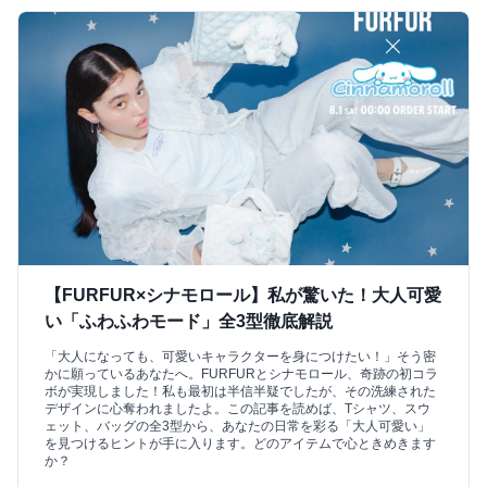
【FURFUR×シナモロール】私が驚いた！大人可愛
い「ふわふわモード」全3型徹底解説
「大人になっても、可愛いキャラクターを身につけたい！」そう密
かに願っているあなたへ。FURFURとシナモロール、奇跡の初コラ
ボが実現しました！私も最初は半信半疑でしたが、その洗練された
デザインに心奪われましたよ。この記事を読めば、Tシャツ、スウ
ェット、バッグの全3型から、あなたの日常を彩る「大人可愛い」
を見つけるヒントが手に入ります。どのアイテムで心ときめきます
か？