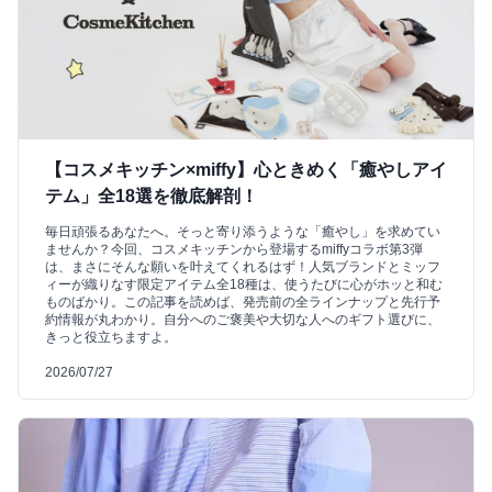
【コスメキッチン×miffy】心ときめく「癒やしアイ
テム」全18選を徹底解剖！
毎日頑張るあなたへ。そっと寄り添うような「癒やし」を求めてい
ませんか？今回、コスメキッチンから登場するmiffyコラボ第3弾
は、まさにそんな願いを叶えてくれるはず！人気ブランドとミッフ
ィーが織りなす限定アイテム全18種は、使うたびに心がホッと和む
ものばかり。この記事を読めば、発売前の全ラインナップと先行予
約情報が丸わかり。自分へのご褒美や大切な人へのギフト選びに、
きっと役立ちますよ。
2026/07/27