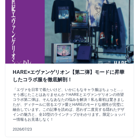
HARE×エヴァンゲリオン【第二弾】モードに昇華
したコラボ服を徹底解剖！
「エヴァを日常で着たいけど、いかにもなキャラ服はちょっと…」
そう感じたことはありませんか？HAREとエヴァンゲリオンの待望
コラボ第二弾は、そんなあなたの悩みを解決！私も最初は驚きまし
たが、ディテールに宿るエヴァ愛とHAREのモードな感性が完璧に
融合しています。この記事を読めば、思わず二度見する隠れたデザ
インの魅力と、全10型のラインナップがわかります。限定ショッパ
ー情報もお見逃しなく！
2026/07/23