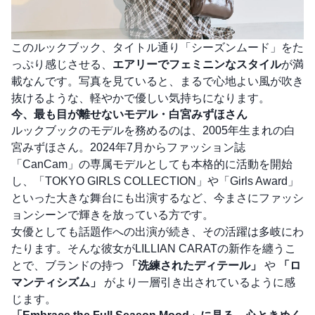
このルックブック、タイトル通り「シーズンムード」をた
っぷり感じさせる、
エアリーでフェミニンなスタイル
が満
載なんです。写真を見ていると、まるで心地よい風が吹き
抜けるような、軽やかで優しい気持ちになります。
今、最も目が離せないモデル・白宮みずほさん
ルックブックのモデルを務めるのは、2005年生まれの白
宮みずほさん。2024年7月からファッション誌
「CanCam」の専属モデルとしても本格的に活動を開始
し、「TOKYO GIRLS COLLECTION」や「Girls Award」
といった大きな舞台にも出演するなど、今まさにファッシ
ョンシーンで輝きを放っている方です。
女優としても話題作への出演が続き、その活躍は多岐にわ
たります。そんな彼女がLILLIAN CARATの新作を纏うこ
とで、ブランドの持つ
「洗練されたディテール」
や
「ロ
マンティシズム」
がより一層引き出されているように感
じます。