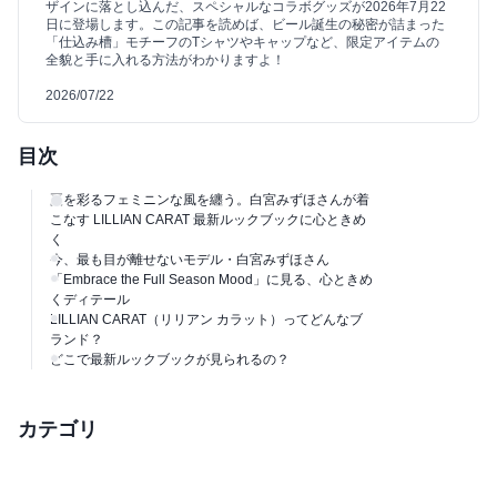
ザインに落とし込んだ、スペシャルなコラボグッズが2026年7月22
日に登場します。この記事を読めば、ビール誕生の秘密が詰まった
「仕込み槽」モチーフのTシャツやキャップなど、限定アイテムの
全貌と手に入れる方法がわかりますよ！
2026/07/22
目次
夏を彩るフェミニンな風を纏う。白宮みずほさんが着
こなす LILLIAN CARAT 最新ルックブックに心ときめ
く
今、最も目が離せないモデル・白宮みずほさん
「Embrace the Full Season Mood」に見る、心ときめ
くディテール
LILLIAN CARAT（リリアン カラット）ってどんなブ
ランド？
どこで最新ルックブックが見られるの？
カテゴリ