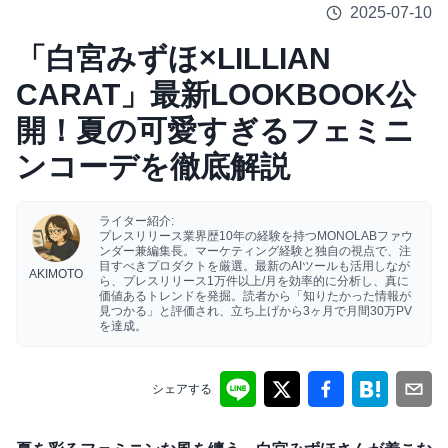
2025-07-10
「白宮みずほ×LILLIAN
CARAT」最新LOOKBOOK公
開！夏の可愛すぎるフェミニ
ンコーデを徹底解説
ライター紹介:
プレスリリース業界歴10年の経験を持つMONOLABファウ
ンダー兼編集長。マーケティング経験と独自の視点で、注
目すべきプロダクトを厳選。最新のAIツールも活用しなが
AKIMOTO
ら、プレスリリース1万件以上/月を効率的に分析し、真に
価値あるトレンドを発掘。読者から「知りたかった情報が
見つかる」と評価され、立ち上げから3ヶ月で月間30万PV
を達成。
シェアする