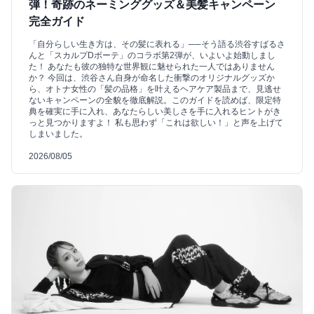
弾！奇跡のネーミンググッズ＆美髪キャンペーン
完全ガイド
「自分らしい生き方は、その髪に表れる」──そう語る渋谷すばるさ
んと「スカルプDボーテ」のコラボ第2弾が、いよいよ始動しまし
た！ あなたも彼の独特な世界観に魅せられた一人ではありません
か？ 今回は、渋谷さん自身が命名した衝撃のオリジナルグッズか
ら、オトナ女性の「髪の品格」を叶えるヘアケア製品まで、見逃せ
ないキャンペーンの全貌を徹底解説。このガイドを読めば、限定特
典を確実に手に入れ、あなたらしい美しさを手に入れるヒントがき
っと見つかりますよ！ 私も思わず「これは欲しい！」と声を上げて
しまいました。
2026/08/05