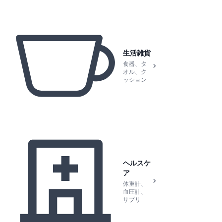
生活雑貨
食器、タ
オル、ク
ッション
ヘルスケ
ア
体重計、
血圧計、
サプリ