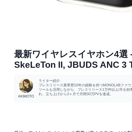
最新ワイヤレスイヤホン4選 -
SkeLeTon II, JBUDS ANC
ライター紹介:
プレスリリース業界歴10年の経験を持つMONOLABフ
ツールも活用しながら、プレスリリース1万件以上/月を
れ、立ち上げから3ヶ月で月間30万PVを達成。
AKIMOTO