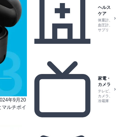
ヘルス
ケア
体重計、
血圧計、
サプリ
家電・
カメラ
テレビ、
カメラ、
24年9月20
冷蔵庫
能とマルチポイ