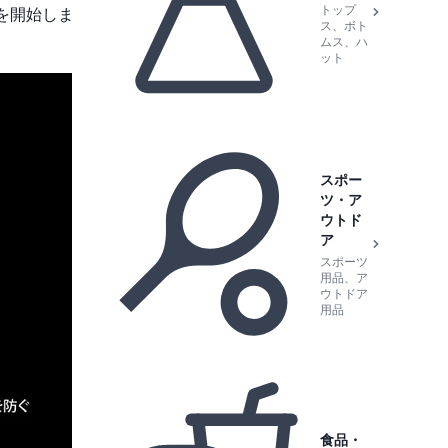
トップ
売を開始しま
ス、ボト
ムス、ハ
ット
スポー
ツ・ア
ウトド
ア
スポーツ
用品、ア
ウトドア
用品
食品・