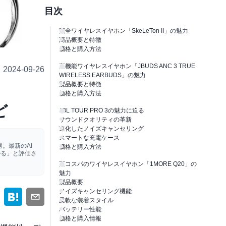
目次
完全ワイヤレスイヤホン「SkeLeTon II」の魅力
商品概要と特徴
価格と購入方法
高機能ワイヤレスイヤホン「JBUDS ANC 3 TRUE
2024-09-26
WIRELESS EARBUDS」の魅力
製品概要と特徴
価格と購入方法
ど
JBL TOUR PRO 3の魅力に迫る
サウンドクオリティの革新
進化したノイズキャンセリング
スマートな充電ケース
。最新のAI
価格と購入方法
かる」と評価さ
高コスパのワイヤレスイヤホン「1MORE Q20」の
魅力
製品概要
ノイズキャンセリング機能
柔軟な装着スタイル
バッテリー性能
価格と購入情報