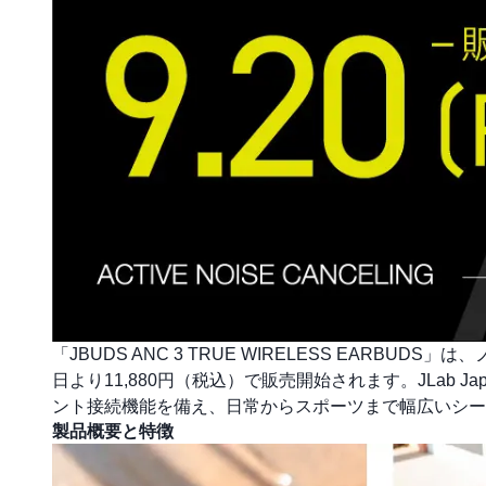
「JBUDS ANC 3 TRUE WIRELESS EARB
日より11,880円（税込）で販売開始されます。JLab
ント接続機能を備え、日常からスポーツまで幅広いシー
製品概要と特徴