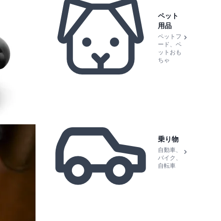
ペット
用品
ペットフ
ード、ペ
ットおも
ちゃ
乗り物
自動車、
バイク、
自転車