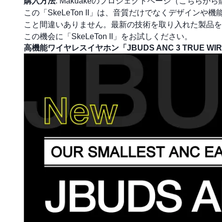
購入方法
: Makuakeのプロジェクトページ（
こちらから
この「SkeLeTon II」は、音質だけでなくデザイ
こと間違いありません。最新の技術を取り入れた製品を
この機会に「SkeLeTon II」をお試しください。
高機能ワイヤレスイヤホン「JBUDS ANC 3 TRUE WIR