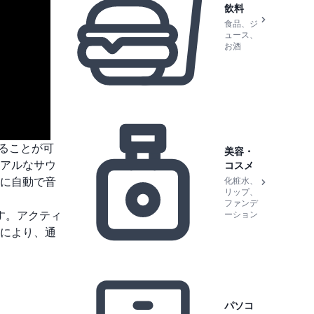
飲料
食品、ジ
ュース、
お酒
えることが可
美容・
アルなサウ
コスメ
に自動で音
化粧水、
リップ、
ファンデ
す。アクティ
ーション
により、通
パソコ