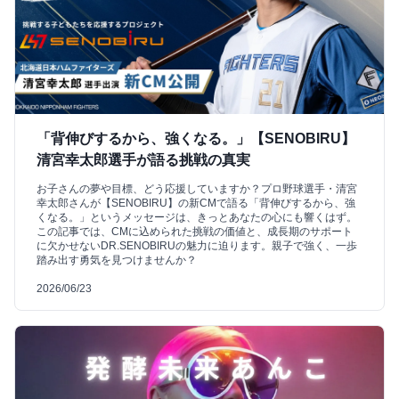
「背伸びするから、強くなる。」【SENOBIRU】
清宮幸太郎選手が語る挑戦の真実
お子さんの夢や目標、どう応援していますか？プロ野球選手・清宮
幸太郎さんが【SENOBIRU】の新CMで語る「背伸びするから、強
くなる。」というメッセージは、きっとあなたの心にも響くはず。
この記事では、CMに込められた挑戦の価値と、成長期のサポート
に欠かせないDR.SENOBIRUの魅力に迫ります。親子で強く、一歩
踏み出す勇気を見つけませんか？
2026/06/23