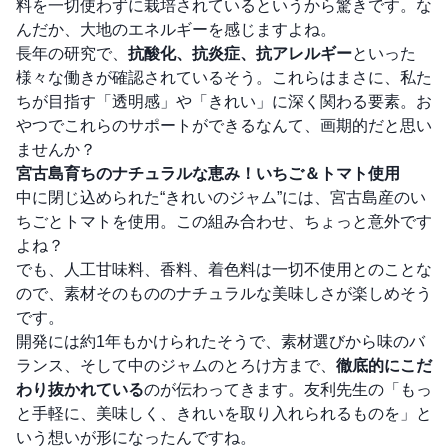
料を一切使わずに栽培されているというから驚きです。な
んだか、大地のエネルギーを感じますよね。
長年の研究で、
抗酸化、抗炎症、抗アレルギー
といった
様々な働きが確認されているそう。これらはまさに、私た
ちが目指す「透明感」や「きれい」に深く関わる要素。お
やつでこれらのサポートができるなんて、画期的だと思い
ませんか？
宮古島育ちのナチュラルな恵み！いちご＆トマト使用
中に閉じ込められた“きれいのジャム”には、宮古島産のい
ちごとトマトを使用。この組み合わせ、ちょっと意外です
よね？
でも、人工甘味料、香料、着色料は一切不使用とのことな
ので、素材そのもののナチュラルな美味しさが楽しめそう
です。
開発には約1年もかけられたそうで、素材選びから味のバ
ランス、そして中のジャムのとろけ方まで、
徹底的にこだ
わり抜かれている
のが伝わってきます。友利先生の「もっ
と手軽に、美味しく、きれいを取り入れられるものを」と
いう想いが形になったんですね。