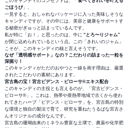
このキャンディのコンセプトは、「
食べてきれいを叶える
ごほうび
」。
一見すると、おしゃれなパッケージに入った美味しそうな
キャンディですが、その中には、美容と健康をサポートす
る秘密がぎゅっと詰まっているんです。
私が特に「お！」と思ったのは、中に
“とろ〜りジャム”
が閉じ込められているという点。この「きれいのジャム」
こそが、このキャンディの核と言えそうです。
なぜ「透明感サポート」なの？こだわりの詰まった一粒を
深掘り！
このキャンディがただのおやつと一線を画す理由は、厳選
されたこだわりの素材にあります。
宮古島の宝！宮古ビデンス・ピローサ®エキス配合
このキャンディの主役とも言えるのが、「宮古ビデンス・
ピローサ®」。これは、熱帯や亜熱帯地域で古くから使わ
れてきたハーブ「ビデンス・ピローサ」を、宮古島の特別
な環境と独自の製法で育て、研究を重ねたうるばな宮古さ
んオリジナルの成分なんです。
宮古島の珊瑚由来のミネラル豊富な土壌で、農薬や化学肥