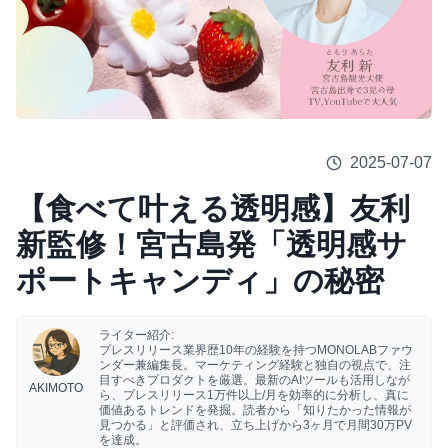
2025-07-07
【食べて叶える透明感】友利
新監修！宮古島発「透明感サ
ポートキャンディ」の秘密
ライター紹介:
プレスリリース業界歴10年の経験を持つMONOLABファウ
ンダー兼編集長。マーケティング経験と独自の視点で、注
目すべきプロダクトを厳選。最新のAIツールも活用しなが
AKIMOTO
ら、プレスリリース1万件以上/月を効率的に分析し、真に
価値あるトレンドを発掘。読者から「知りたかった情報が
見つかる」と評価され、立ち上げから3ヶ月で月間30万PV
を達成。