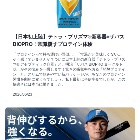
【日本初上陸】テトラ・プリズマ®新容器×ザバス
BIOPRO！常識覆すプロテイン体験
「プロテインって持ち運びが面倒…」「常温だと美味しくない…」
そう感じていませんか？ついに日本上陸の新容器「テトラ・プリズ
マ® アセプティック容器」と、明治「ザバス BIOPRO ヨーグルト
味」がその悩みを一掃します！驚きの吸収率を誇る「発酵プロテイ
ン」と、スリムで飲みやすい新パッケージが、あなたのプロテイン
習慣を劇的に変えるでしょう。私も最初は半信半疑でしたが、この
快適さには本当に驚きました。
2026/06/23