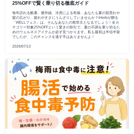
25%OFFで賢く乗り切る徹底ガイド
毎年訪れる酷暑、紫外線、冷房による乾燥…あなたも夏の肌荒れや
髪の広がり、疲れやすさにうんざりしていませんか？iHerbが贈る
「WELLフェス」は、そんなあなたの救世主となるでしょう！全カ
テゴリー対象25%OFFという驚きの割引で、夏の不調を乗り切るた
めのウェルネスアイテムが必ず見つかります。私も最初は半信半疑
でしたが、このチャンスを逃す手はありませんよ！
2026/07/13