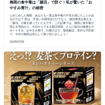
梅雨の食中毒は「腸活」で防ぐ！私が驚いた「お
やすみ青汁」の秘密
じめじめした梅雨、あなたも一度は食中毒の不安を感じたことがあ
るのでは？ 実は、手洗いや調理法だけでなく、腸内環境を整える
「腸活」が鍵を握っていたんです。この記事では、梅雨に食中毒が
増える理由から、今日からできる腸活習慣、さらに毎日の健康をサ
ポートする「おやすみ青汁」の魅力まで、徹底解説。意外な予防策
で、今年の梅雨は安心して乗り切りましょう！
2026/07/09