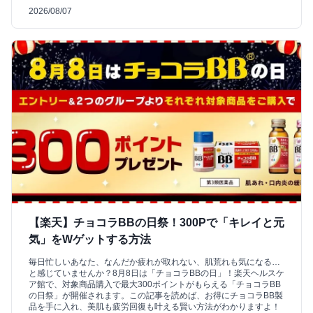
2026/08/07
【楽天】チョコラBBの日祭！300Pで「キレイと元
気」をWゲットする方法
毎日忙しいあなた、なんだか疲れが取れない、肌荒れも気になる…
と感じていませんか？8月8日は「チョコラBBの日」！楽天ヘルスケ
ア館で、対象商品購入で最大300ポイントがもらえる「チョコラBB
の日祭」が開催されます。この記事を読めば、お得にチョコラBB製
品を手に入れ、美肌も疲労回復も叶える賢い方法がわかりますよ！