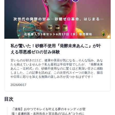
私が驚いた！砂糖不使用『発酵未来あんこ』が叶
える罪悪感ゼロの甘み体験
甘いものが好きだけど、健康や美容が気になる…そんな悩み、あな
たも抱えていませんか？私も最初は半信半疑でしたが、『発酵未来
あんこ－辻村式』の、砂糖不使用なのに驚くほど奥深い甘さに感動
しました。この記事を読めば、この次世代スイーツの魅力と、腸活
や日常に彩りを加える無限の楽しみ方が見つかるはずです！
2026/06/17
目次
【速報】おやつでキレイを叶える夢のキャンディが登
場！皮膚科医・友利先生と宮古島の“ほんき”コラボに