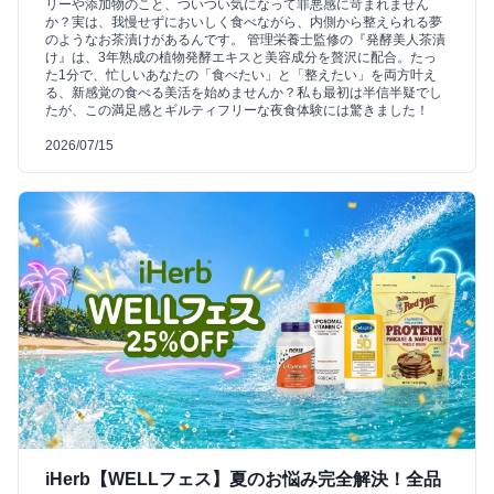
リーや添加物のこと、ついつい気になって罪悪感に苛まれません
か？実は、我慢せずにおいしく食べながら、内側から整えられる夢
のようなお茶漬けがあるんです。 管理栄養士監修の『発酵美人茶漬
け』は、3年熟成の植物発酵エキスと美容成分を贅沢に配合。たっ
た1分で、忙しいあなたの「食べたい」と「整えたい」を両方叶え
る、新感覚の食べる美活を始めませんか？私も最初は半信半疑でし
たが、この満足感とギルティフリーな夜食体験には驚きました！
2026/07/15
iHerb【WELLフェス】夏のお悩み完全解決！全品