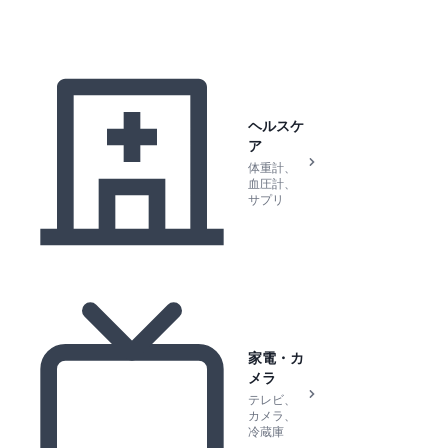
ヘルスケ
ア
体重計、
血圧計、
サプリ
家電・カ
メラ
テレビ、
カメラ、
冷蔵庫