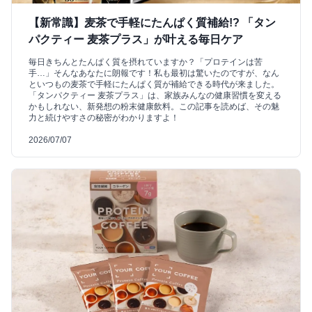
【新常識】麦茶で手軽にたんぱく質補給!? 「タン
パクティー 麦茶プラス」が叶える毎日ケア
毎日きちんとたんぱく質を摂れていますか？「プロテインは苦
手…」そんなあなたに朗報です！私も最初は驚いたのですが、なん
といつもの麦茶で手軽にたんぱく質が補給できる時代が来ました。
「タンパクティー 麦茶プラス」は、家族みんなの健康習慣を変える
かもしれない、新発想の粉末健康飲料。この記事を読めば、その魅
力と続けやすさの秘密がわかりますよ！
2026/07/07