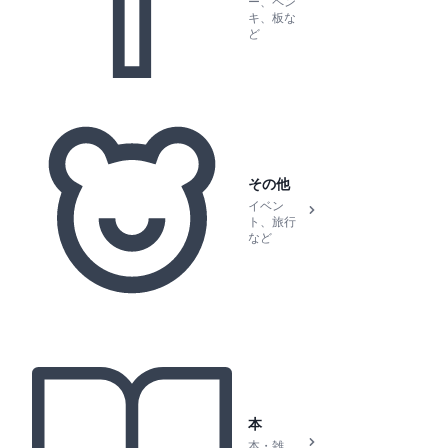
ー、ペン
キ、板な
ど
その他
イベン
ト、旅行
など
本
本・雑