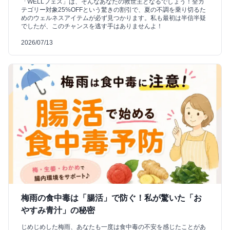
「WELLフェス」は、そんなあなたの救世主となるでしょう！全カ
テゴリー対象25%OFFという驚きの割引で、夏の不調を乗り切るた
めのウェルネスアイテムが必ず見つかります。私も最初は半信半疑
でしたが、このチャンスを逃す手はありませんよ！
2026/07/13
梅雨の食中毒は「腸活」で防ぐ！私が驚いた「お
やすみ青汁」の秘密
じめじめした梅雨、あなたも一度は食中毒の不安を感じたことがあ