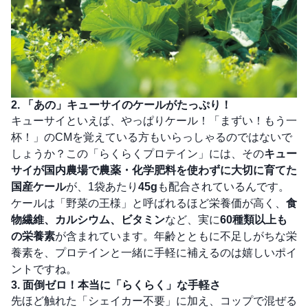
2. 「あの」キューサイのケールがたっぷり！
キューサイといえば、やっぱりケール！「まずい！もう一
杯！」のCMを覚えている方もいらっしゃるのではないで
しょうか？この「らくらくプロテイン」には、その
キュー
サイが国内農場で農薬・化学肥料を使わずに大切に育てた
国産ケール
が、1袋あたり
45g
も配合されているんです。
ケールは「野菜の王様」と呼ばれるほど栄養価が高く、
食
物繊維、カルシウム、ビタミン
など、実に
60種類以上も
の栄養素
が含まれています。年齢とともに不足しがちな栄
養素を、プロテインと一緒に手軽に補えるのは嬉しいポイ
ントですね。
3. 面倒ゼロ！本当に「らくらく」な手軽さ
先ほど触れた「シェイカー不要」に加え、コップで混ぜる