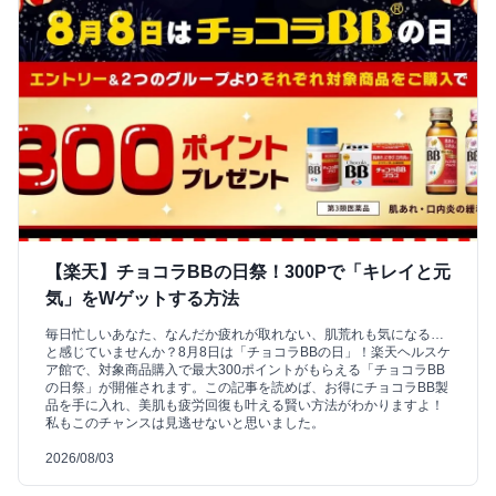
【楽天】チョコラBBの日祭！300Pで「キレイと元
気」をWゲットする方法
毎日忙しいあなた、なんだか疲れが取れない、肌荒れも気になる…
と感じていませんか？8月8日は「チョコラBBの日」！楽天ヘルスケ
ア館で、対象商品購入で最大300ポイントがもらえる「チョコラBB
の日祭」が開催されます。この記事を読めば、お得にチョコラBB製
品を手に入れ、美肌も疲労回復も叶える賢い方法がわかりますよ！
私もこのチャンスは見逃せないと思いました。
2026/08/03