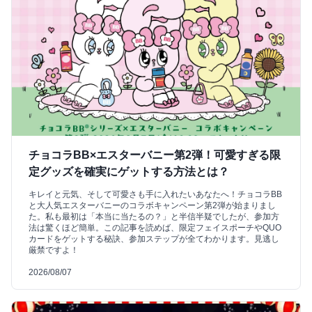
チョコラBB×エスターバニー第2弾！可愛すぎる限
定グッズを確実にゲットする方法とは？
キレイと元気、そして可愛さも手に入れたいあなたへ！チョコラBB
と大人気エスターバニーのコラボキャンペーン第2弾が始まりまし
た。私も最初は「本当に当たるの？」と半信半疑でしたが、参加方
法は驚くほど簡単。この記事を読めば、限定フェイスポーチやQUO
カードをゲットする秘訣、参加ステップが全てわかります。見逃し
厳禁ですよ！
2026/08/07