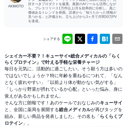
目すべきプロダクトを厳選。最新のAIツールも活用しなが
AKIMOTO
ら、プレスリリース1万件以上/月を効率的に分析し、真に
価値あるトレンドを発掘。読者から「知りたかった情報が
見つかる」と評価され、立ち上げから3ヶ月で月間30万PV
を達成。
シェアする
シェイカー不要？！キューサイ×総合メディカルの「らく
らくプロテイン」で叶える手軽な栄養チャージ
毎日を元気に、活動的に過ごしたい。そう願う方は多いの
ではないでしょうか？特に年齢を重ねるにつれて、「なん
となく疲れやすい」「以前より体が動かない気がする」
「しっかり野菜が摂れているか心配」といった悩み、身に
覚えがあるかもしれません。
そんな方に朗報です！あのケールでおなじみの
キューサイ
と、全国に薬局を展開する
総合メディカル
が再びタッグを
組み、新しい商品を発表しました。その名も「
らくらくプ
ロテイン
」。