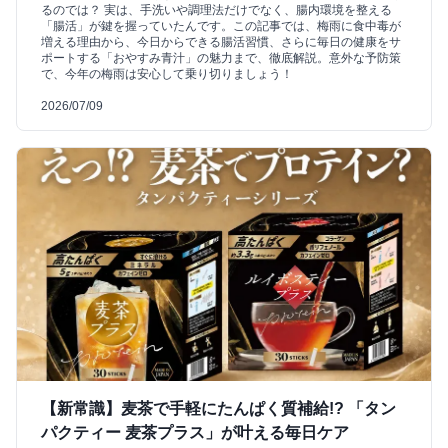
るのでは？ 実は、手洗いや調理法だけでなく、腸内環境を整える
「腸活」が鍵を握っていたんです。この記事では、梅雨に食中毒が
増える理由から、今日からできる腸活習慣、さらに毎日の健康をサ
ポートする「おやすみ青汁」の魅力まで、徹底解説。意外な予防策
で、今年の梅雨は安心して乗り切りましょう！
2026/07/09
【新常識】麦茶で手軽にたんぱく質補給!? 「タン
パクティー 麦茶プラス」が叶える毎日ケア