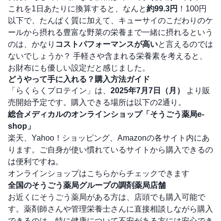
これを1日あたりに換算すると、なんと
約99.3円
！100円
以下で、たんぱく質に加えて、キューサイのこだわりのケ
ールから摂れる豊富な野菜の栄養まで一緒に摂れるという
のは、かなり
コストパフォーマンスが高い
と言えるのでは
ないでしょうか？ 手軽さや含まれる栄養素を考えると、
お財布にも優しい設定だと感じました。
どうやって手に入れる？購入方法ガイド
「らくらくプロテイン」は、
2025年7月7日（月）
より販
売開始予定です。購入できる場所は以下の2通り。
総合メディカルのオンラインショップ「そうごう薬局e-
shop」
楽天、Yahoo！ショッピング、Amazonの各サイト内にあ
ります。ご自身が使い慣れているサイトから購入できるの
は便利ですね。
オンラインショップはこちらからチェックできます
全国のそうごう薬局グループの調剤薬局店舗
お近くにそうごう薬局がある方は、店頭でも購入可能で
す。薬剤師さんや管理栄養士さんに直接相談しながら購入
できるのは、特に健康について不安がある方には安心でき