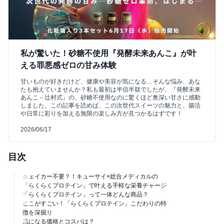
私が驚いた！砂糖不使用『発酵未来あんこ』が叶
える罪悪感ゼロの甘み体験
甘いものが好きだけど、健康や美容が気になる…そんな悩み、あな
たも抱えていませんか？私も最初は半信半疑でしたが、『発酵未来
あんこ－辻村式』の、砂糖不使用なのに驚くほど奥深い甘さに感動
しました。この記事を読めば、この次世代スイーツの魅力と、腸活
や日常に彩りを加える無限の楽しみ方が見つかるはずです！
2026/06/17
目次
シェイカー不要？！キューサイ×総合メディカルの
「らくらくプロテイン」で叶える手軽な栄養チャージ
「らくらくプロテイン」って一体どんな商品？
ここがすごい！「らくらくプロテイン」こだわりの特
徴を深掘り
気になる価格とコスパは？