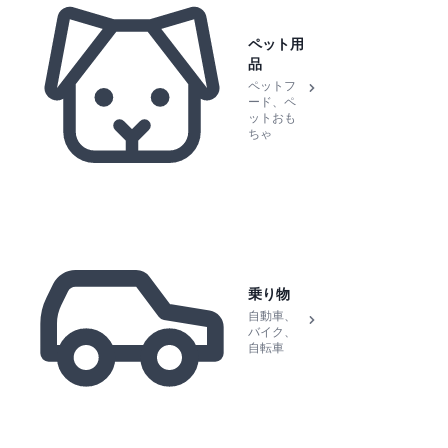
ペット用
品
ペットフ
ード、ペ
ットおも
ちゃ
乗り物
自動車、
バイク、
自転車