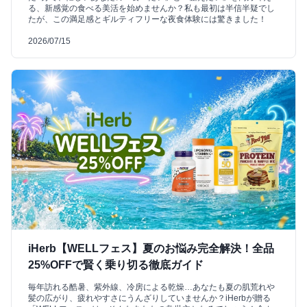
る、新感覚の食べる美活を始めませんか？私も最初は半信半疑でし
たが、この満足感とギルティフリーな夜食体験には驚きました！
2026/07/15
iHerb【WELLフェス】夏のお悩み完全解決！全品
25%OFFで賢く乗り切る徹底ガイド
毎年訪れる酷暑、紫外線、冷房による乾燥…あなたも夏の肌荒れや
髪の広がり、疲れやすさにうんざりしていませんか？iHerbが贈る