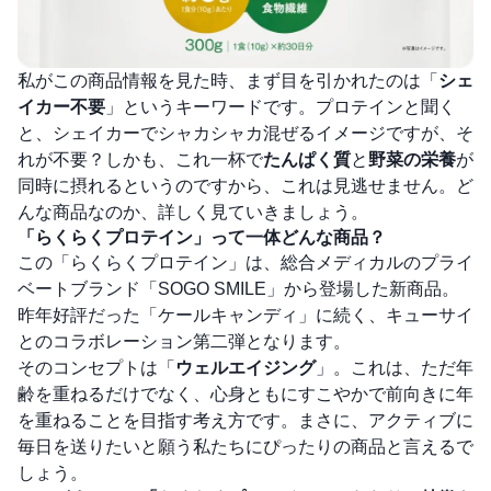
私がこの商品情報を見た時、まず目を引かれたのは「
シェ
イカー不要
」というキーワードです。プロテインと聞く
と、シェイカーでシャカシャカ混ぜるイメージですが、そ
れが不要？しかも、これ一杯で
たんぱく質
と
野菜の栄養
が
同時に摂れるというのですから、これは見逃せません。ど
んな商品なのか、詳しく見ていきましょう。
「らくらくプロテイン」って一体どんな商品？
この「らくらくプロテイン」は、総合メディカルのプライ
ベートブランド「SOGO SMILE」から登場した新商品。
昨年好評だった「ケールキャンディ」に続く、キューサイ
とのコラボレーション第二弾となります。
そのコンセプトは「
ウェルエイジング
」。これは、ただ年
齢を重ねるだけでなく、心身ともにすこやかで前向きに年
を重ねることを目指す考え方です。まさに、アクティブに
毎日を送りたいと願う私たちにぴったりの商品と言えるで
しょう。