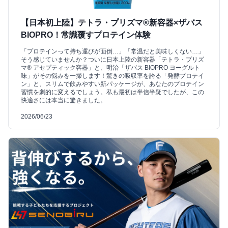
【日本初上陸】テトラ・プリズマ®新容器×ザバス
BIOPRO！常識覆すプロテイン体験
「プロテインって持ち運びが面倒…」「常温だと美味しくない…」
そう感じていませんか？ついに日本上陸の新容器「テトラ・プリズ
マ® アセプティック容器」と、明治「ザバス BIOPRO ヨーグルト
味」がその悩みを一掃します！驚きの吸収率を誇る「発酵プロテイ
ン」と、スリムで飲みやすい新パッケージが、あなたのプロテイン
習慣を劇的に変えるでしょう。私も最初は半信半疑でしたが、この
快適さには本当に驚きました。
2026/06/23