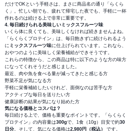
だけでOKという手軽さは、まさに商品名の通り「らくら
く」。忙しい朝でも、疲れて帰宅した夜でも、手軽に一杯
作れるのは続ける上で非常に重要です。
4. 毎日続けられる美味しいミックスフルーツ味
いくら体に良くても、美味しくなければ続きませんよね。
「らくらくプロテイン」は、毎日飽きずに続けられるよう
に
ミックスフルーツ味
に仕上げられています。これなら、
おやつのように美味しく栄養補給ができそうです。
これらの特徴から、この商品は特に以下のような方の味方
になってくれそうだと感じました。
最近、肉や魚を食べる量が減ってきたと感じる方
野菜不足が気になる方
手軽に栄養補給したいけれど、面倒なのは苦手な方
アクティブな毎日を送りたい方
健康診断の結果が気になり始めた方
気になる価格とコスパは？
毎日続ける上で、価格も重要なポイントです。「らくらく
プロテイン」の内容量は
300g
で、1食（10g）目安で約
30
日分
。そして、気になる価格は
2,980円（税込）
です。