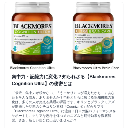
集中力・記憶力に変化？知られざる【Blackmores
Cognition Ultra】の秘密とは
「最近、集中力が続かない」「うっかりミスが増えたかも…」あな
たもそんな悩み、ありませんか？年齢とともに感じる認知機能の変
化は、多くの人が抱える共通の課題です。キリンとブラックモアズ
が開発した話題のシチコリン素材「Cognizin®」配合サプリ
「Blackmores Cognition Ultra」に注目！日々の脳パフォーマンスを
サポートし、クリアな思考を保つメカニズムと期待効果を徹底解
説。さあ、新しい自分に出会いませんか？