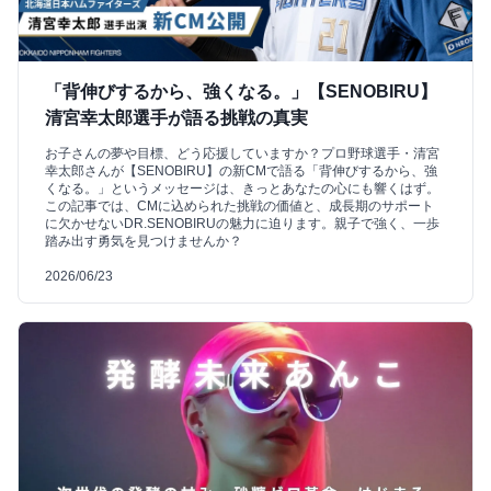
「背伸びするから、強くなる。」【SENOBIRU】
清宮幸太郎選手が語る挑戦の真実
お子さんの夢や目標、どう応援していますか？プロ野球選手・清宮
幸太郎さんが【SENOBIRU】の新CMで語る「背伸びするから、強
くなる。」というメッセージは、きっとあなたの心にも響くはず。
この記事では、CMに込められた挑戦の価値と、成長期のサポート
に欠かせないDR.SENOBIRUの魅力に迫ります。親子で強く、一歩
踏み出す勇気を見つけませんか？
2026/06/23