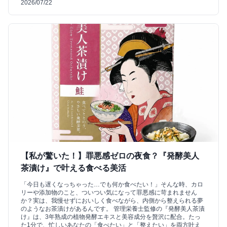
2026/07/22
【私が驚いた！】罪悪感ゼロの夜食？『発酵美人
茶漬け』で叶える食べる美活
「今日も遅くなっちゃった…でも何か食べたい！」そんな時、カロ
リーや添加物のこと、ついつい気になって罪悪感に苛まれません
か？実は、我慢せずにおいしく食べながら、内側から整えられる夢
のようなお茶漬けがあるんです。 管理栄養士監修の『発酵美人茶漬
け』は、3年熟成の植物発酵エキスと美容成分を贅沢に配合。たっ
た1分で、忙しいあなたの「食べたい」と「整えたい」を両方叶え