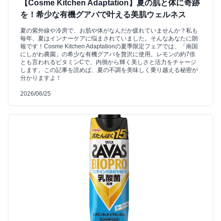
【Cosme Kitchen Adaptation】夏の肌と体に奇跡
を！希少な有機グアバで叶える美肌ウェルネス
夏の紫外線や冷房で、お肌や体がなんだか疲れていませんか？私も
毎年、夏はインナーケアに悩まされていました。そんなあなたに朗
報です！Cosme Kitchen Adaptationの夏季限定フェアでは、「南国
にしがわ農園」の希少な有機グアバを贅沢に使用。レモンの約7倍
とも言われるビタミンCで、内側から輝く美しさと活力をチャージ
します。この記事を読めば、夏の不調を美味しく乗り越える秘密が
分かりますよ！
2026/06/25