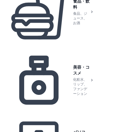
食品・飲
料
食品、ジ
ュース、
お酒
美容・コ
スメ
化粧水、
リップ、
ファンデ
ーション
パソコ