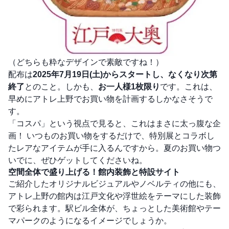
（どちらも粋なデザインで素敵ですね！）
配布は
2025年7月19日(土)からスタートし、なくなり次第
終了
とのこと。しかも、
お一人様1枚限り
です。これは、
早めにアトレ上野でお買い物を計画するしかなさそうで
す。
「コスパ」という視点で見ると、これはまさに太っ腹な企
画！ いつものお買い物をするだけで、特別展とコラボし
たレアなアイテムが手に入るんですから。夏のお買い物つ
いでに、ぜひゲットしてくださいね。
空間全体で盛り上げる！館内装飾と特設サイト
ご紹介したオリジナルビジュアルやノベルティの他にも、
アトレ上野の館内は江戸文化や浮世絵をテーマにした装飾
で彩られます。駅ビル全体が、ちょっとした美術館やテー
マパークのようになるイメージでしょうか。