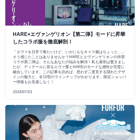
HARE×エヴァンゲリオン【第二弾】モードに昇華
したコラボ服を徹底解剖！
「エヴァを日常で着たいけど、いかにもなキャラ服はちょっと…」
そう感じたことはありませんか？HAREとエヴァンゲリオンの待望
コラボ第二弾は、そんなあなたの悩みを解決！私も最初は驚きまし
たが、ディテールに宿るエヴァ愛とHAREのモードな感性が完璧に
融合しています。この記事を読めば、思わず二度見する隠れたデザ
インの魅力と、全10型のラインナップがわかります。限定ショッパ
ー情報もお見逃しなく！
2026/07/23