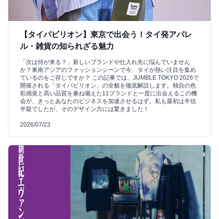
【タイパビリオン】東京で出会う！タイ発アパレ
ル・雑貨の知られざる魅力
「次は何が来る？」新しいブランドや仕入れ先に悩んでいません
か？東南アジアのファッションシーンで今、タイが熱い注目を集め
ているのをご存じですか？ この記事では、JUMBLE TOKYO 2026で
開催される「タイパビリオン」の全貌を徹底解説します。独自の色
彩感覚と高い品質を兼ね備えた11ブランドと一度に出会えるこの機
会が、きっとあなたのビジネスを加速させるはず。私も最初は半信
半疑でしたが、そのデザイン力には驚きました！
2026/07/23