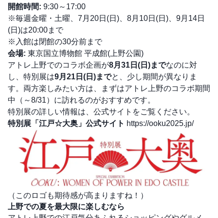
開館時間:
9:30～17:00
※毎週金曜・土曜、7月20日(日)、8月10日(日)、9月14日
(日)は20:00まで
※入館は閉館の30分前まで
会場:
東京国立博物館 平成館(上野公園)
アトレ上野でのコラボ企画が
8月31日(日)まで
なのに対
し、特別展は
9月21日(日)まで
と、少し期間が異なりま
す。両方楽しみたい方は、まずはアトレ上野のコラボ期間
中（～8/31）に訪れるのがおすすめです。
特別展の詳しい情報は、公式サイトをご覧ください。
特別展「江戸☆大奥」公式サイト
https://ooku2025.jp/
（このロゴも期待感が高まりますね！）
上野での夏を最大限に楽しむなら
アトレ上野での江戸気分あふれるショッピングやグルメ、