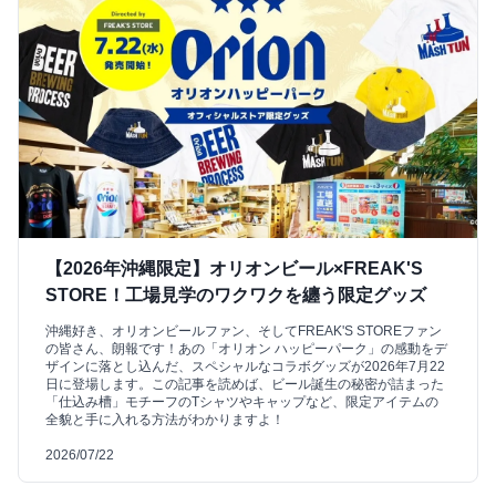
【2026年沖縄限定】オリオンビール×FREAK'S
STORE！工場見学のワクワクを纏う限定グッズ
沖縄好き、オリオンビールファン、そしてFREAK'S STOREファン
の皆さん、朗報です！あの「オリオン ハッピーパーク」の感動をデ
ザインに落とし込んだ、スペシャルなコラボグッズが2026年7月22
日に登場します。この記事を読めば、ビール誕生の秘密が詰まった
「仕込み槽」モチーフのTシャツやキャップなど、限定アイテムの
全貌と手に入れる方法がわかりますよ！
2026/07/22