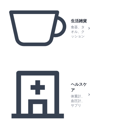
生活雑貨
食器、タ
オル、ク
ッション
ヘルスケ
ア
体重計、
血圧計、
サプリ