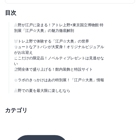
目次
上野が江戸に染まる！アトレ上野×東京国立博物館 特
別展「江戸☆大奥」の魅力徹底解剖
アトレ上野で体験する「江戸☆大奥」の世界
キュートなアトパンが大変身！オリジナルビジュアル
がお出迎え
ここだけの限定品！ノベルティプレゼントは見逃せな
い
空間全体で盛り上げる！館内装飾と特設サイト
コラボのきっかけはあの特別展！「江戸☆大奥」情報
上野での夏を最大限に楽しむなら
カテゴリ