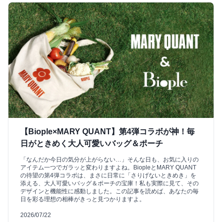
【Biople×MARY QUANT】第4弾コラボが神！毎
日がときめく大人可愛いバッグ＆ポーチ
「なんだか今日の気分が上がらない…」そんな日も、お気に入りの
アイテム一つでガラッと変わりますよね。BiopleとMARY QUANT
の待望の第4弾コラボは、まさに日常に「さりげないときめき」を
添える、大人可愛いバッグ＆ポーチの宝庫！私も実際に見て、その
デザインと機能性に感動しました。この記事を読めば、あなたの毎
日を彩る理想の相棒がきっと見つかりますよ。
2026/07/22