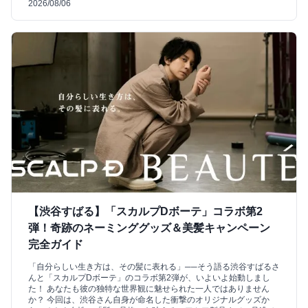
2026/08/06
【渋谷すばる】「スカルプDボーテ」コラボ第2
弾！奇跡のネーミンググッズ＆美髪キャンペーン
完全ガイド
「自分らしい生き方は、その髪に表れる」──そう語る渋谷すばるさ
んと「スカルプDボーテ」のコラボ第2弾が、いよいよ始動しまし
た！ あなたも彼の独特な世界観に魅せられた一人ではありません
か？ 今回は、渋谷さん自身が命名した衝撃のオリジナルグッズか