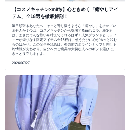
【コスメキッチン×miffy】心ときめく「癒やしアイ
テム」全18選を徹底解剖！
毎日頑張るあなたへ。そっと寄り添うような「癒やし」を求めてい
ませんか？今回、コスメキッチンから登場するmiffyコラボ第3弾
は、まさにそんな願いを叶えてくれるはず！人気ブランドとミッフ
ィーが織りなす限定アイテム全18種は、使うたびに心がホッと和む
ものばかり。この記事を読めば、発売前の全ラインナップと先行予
約情報が丸わかり。自分へのご褒美や大切な人へのギフト選びに、
きっと役立ちますよ。
2026/07/27