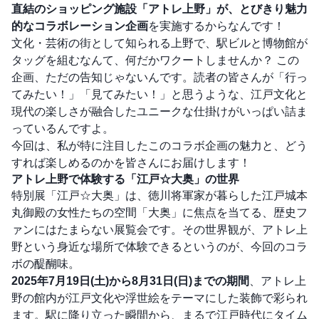
直結のショッピング施設「アトレ上野」が、とびきり魅力
的なコラボレーション企画
を実施するからなんです！
文化・芸術の街として知られる上野で、駅ビルと博物館が
タッグを組むなんて、何だかワクートしませんか？ この
企画、ただの告知じゃないんです。読者の皆さんが「行っ
てみたい！」「見てみたい！」と思うような、江戸文化と
現代の楽しさが融合したユニークな仕掛けがいっぱい詰ま
っているんですよ。
今回は、私が特に注目したこのコラボ企画の魅力と、どう
すれば楽しめるのかを皆さんにお届けします！
アトレ上野で体験する「江戸☆大奥」の世界
特別展「江戸☆大奥」は、徳川将軍家が暮らした江戸城本
丸御殿の女性たちの空間「大奥」に焦点を当てる、歴史フ
ァンにはたまらない展覧会です。その世界観が、アトレ上
野という身近な場所で体験できるというのが、今回のコラ
ボの醍醐味。
2025年7月19日(土)から8月31日(日)までの期間
、アトレ上
野の館内が江戸文化や浮世絵をテーマにした装飾で彩られ
ます。駅に降り立った瞬間から、まるで江戸時代にタイム