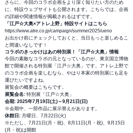
さらに、今回のコラボ企画をより深く知りたい方のため
に、特設ウェブサイトも公開されます。こちらでは、企画
の詳細や関連情報が掲載されるはずです。
「江戸☆大奥×アトレ上野」特設サイトはこちら
https://www.atre.co.jp/campaign/summer2025/ueno
お出かけ前にチェックしておくと、当日もっと楽しめるこ
と間違いなしです！
コラボのきっかけはあの特別展！「江戸☆大奥」情報
今回の素敵なコラボの元となっているのが、東京国立博物
館で開催される特別展「江戸☆大奥」です。アトレ上野で
のコラボ企画を楽しむなら、やはり本家の特別展にも足を
運びたいですよね。
展覧会の概要はこちらです。
展覧会名:
特別展「江戸☆大奥」
会期:
2025年7月19日(土)～9月21日(日)
※会期中、一部作品に展示替えがあります。
休館日:
月曜日、7月22日(火)
※ただし、7月21日(月・祝)、8月11日(月・祝)、9月15日
(月・祝)は開館