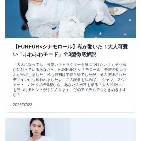
【FURFUR×シナモロール】私が驚いた！大人可愛
い「ふわふわモード」全3型徹底解説
「大人になっても、可愛いキャラクターを身につけたい！」そう密
かに願っているあなたへ。FURFURとシナモロール、奇跡の初コラ
ボが実現しました！私も最初は半信半疑でしたが、その洗練された
デザインに心奪われましたよ。この記事を読めば、Tシャツ、スウ
ェット、バッグの全3型から、あなたの日常を彩る「大人可愛い」
を見つけるヒントが手に入ります。どのアイテムで心ときめきます
か？
2026/07/23