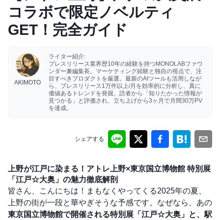
コラボで限定ノベルティ
GET！完全ガイド
ライター紹介:
プレスリリース業界歴10年の経験を持つMONOLABファウ
ンダー兼編集長。マーケティング経験と独自の視点で、注
目すべきプロダクトを厳選。最新のAIツールも活用しなが
AKIMOTO
ら、プレスリリース1万件以上/月を効率的に分析し、真に
価値あるトレンドを発掘。読者から「知りたかった情報が
見つかる」と評価され、立ち上げから3ヶ月で月間30万PV
を達成。
シェアする
上野が江戸に染まる！アトレ上野×東京国立博物館 特別展
「江戸☆大奥」の魅力徹底解剖
皆さん、こんにちは！まもなくやってくる2025年の夏、
上野の街が一段と華やぎそうな予感です。なぜなら、あの
東京国立博物館で開催される特別展「江戸☆大奥」と、駅