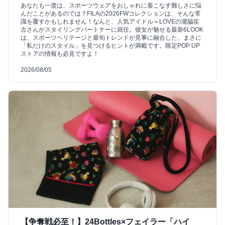
あなたも一度は、スポーツウェアをおしゃれに着こなす難しさに悩
んだことがあるのでは？FILAの2026FWコレクションは、そんな常
識を覆すかもしれません！なんと、人気アイドル＝LOVEの瀧脇笙
古さんがスタイリングパートナーに就任。彼女が魅せる最新6LOOK
は、スポーツヘリテージと最旬トレンドが見事に融合した、まさに
「私だけのスタイル」を見つけるヒントが満載です。限定POP UP
ストアの情報も必見ですよ！
2026/08/05
【争奪戦必至！】24Bottles×フェイラー「ハイ