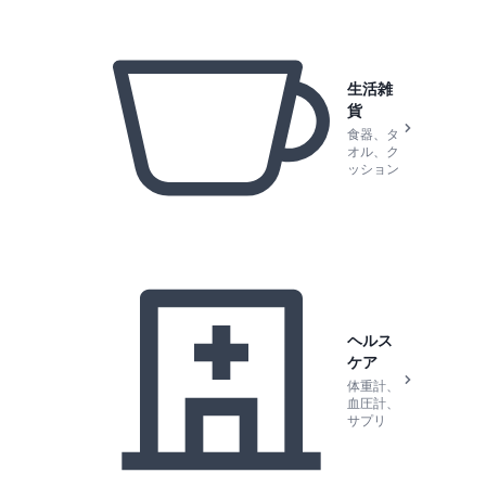
生活雑
貨
食器、タ
オル、ク
ッション
ヘルス
ケア
体重計、
血圧計、
サプリ