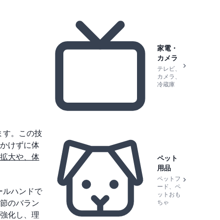
家電・
カメラ
テレビ、
カメラ、
冷蔵庫
ます。この技
かけずに体
拡大や、体
ペット
用品
ペットフ
ード、ペ
ールハンドで
ットおも
節のバラン
ちゃ
強化し、理