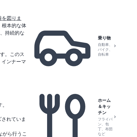
善を図りま
、根本的な体
、持続的な
乗り物
自動車、
バイク、
す。このス
自転車
、インナーマ
ホーム
す。
＆キッ
チン
ズされていま
フライパ
ン、包
丁、布団
ながら行うこ
など