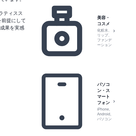
ラティスス
美容・
を前提にして
コスメ
成果を実感
化粧水、
リップ、
ファンデ
ーション
パソコ
ン・ス
マート
フォン
iPhone,
Android,
パソコン