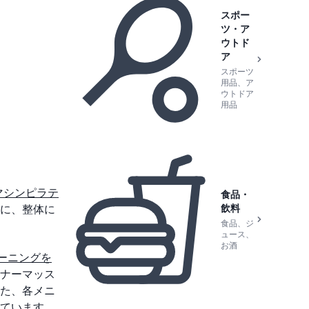
スポー
ツ・ア
ウトド
ア
スポーツ
用品、ア
ウトドア
用品
マシンピラテ
食品・
飲料
に、整体に
食品、ジ
ュース、
お酒
ーニングを
ナーマッス
た、各メニ
ています。