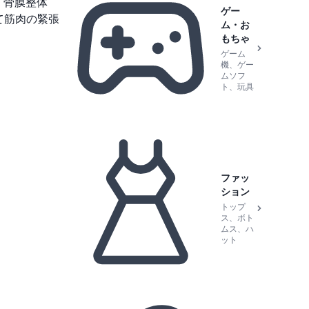
「骨膜整体
ゲー
て筋肉の緊張
ム・お
もちゃ
ゲーム
機、ゲー
ムソフ
ト、玩具
ファッ
ション
トップ
ス、ボト
ムス、ハ
ット