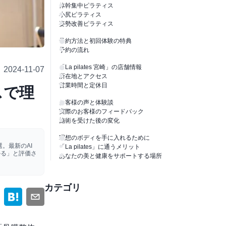
体幹集中ピラティス
小尻ピラティス
姿勢改善ピラティス
予約方法と初回体験の特典
予約の流れ
「La pilates 宮崎」の店舗情報
2024-11-07
所在地とアクセス
営業時間と定休日
スで理
お客様の声と体験談
実際のお客様のフィードバック
施術を受けた後の変化
理想のボディを手に入れるために
。最新のAI
「La pilates」に通うメリット
かる」と評価さ
あなたの美と健康をサポートする場所
カテゴリ