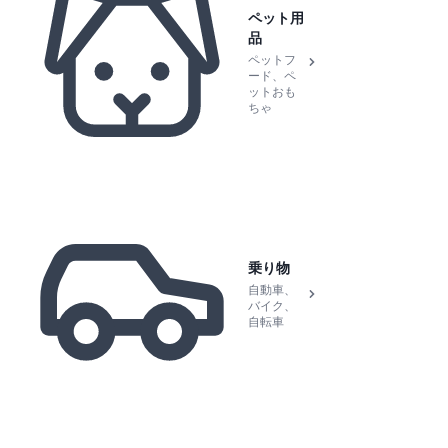
ペット用
品
ペットフ
ード、ペ
ットおも
ちゃ
乗り物
自動車、
バイク、
自転車