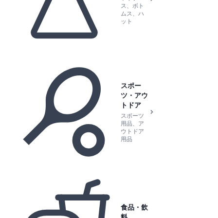
ス、ボト
ムス、ハ
ット
スポー
ツ・アウ
トドア
スポーツ
用品、ア
ウトドア
用品
食品・飲
料