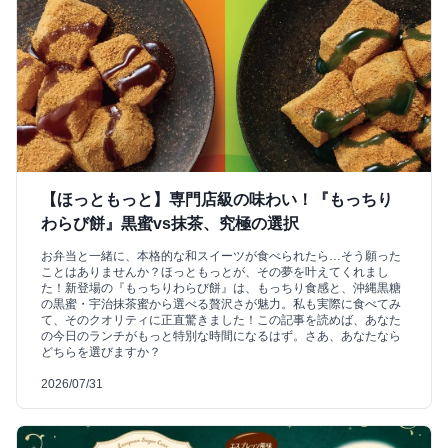
【ほっともっと】専門店級の味わい！『もっちり
わらび餅』黒蜜vs抹茶、究極の選択
お弁当と一緒に、本格的な和スイーツが食べられたら…そう願った
ことはありませんか？ほっともっとが、その夢を叶えてくれまし
た！新登場の『もっちりわらび餅』は、もっちり食感と、沖縄黒糖
の黒蜜・宇治抹茶蜜から選べる贅沢さが魅力。私も実際に食べてみ
て、そのクオリティに正直驚きました！この記事を読めば、あなた
の今日のランチがもっと特別な時間になるはず。さあ、あなたなら
どちらを選びますか？
2026/07/31