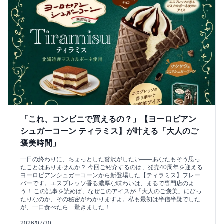
「これ、コンビニで買えるの？」【ヨーロピアン
シュガーコーン ティラミス】が叶える「大人のご
褒美時間」
一日の終わりに、ちょっとした贅沢がしたい――あなたもそう思っ
たことはありませんか？ 今回ご紹介するのは、発売40周年を迎える
ヨーロピアンシュガーコーンから新登場した【ティラミス】フレー
バーです。エスプレッソ香る濃厚な味わいは、まるで専門店のよ
う！ この記事を読めば、なぜこのアイスが「大人のご褒美」にぴっ
たりなのか、その秘密がわかりますよ。私も最初は半信半疑でした
が、一口食べたら…驚きました！
2026/07/30