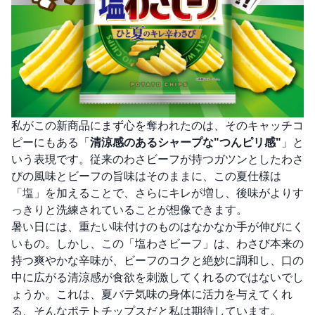
私がこの新商品にまず心を奪われたのは、そのキャッチコ
ピーにもある「
清涼感のあるシャープな"つんピリ感"
」と
いう表現です。従来のわさビーフが持つガツンとしたわさ
びの風味とビーフの旨味はそのままに、この夏仕様は
「塩」を加えることで、さらにキレが増し、後味がよりす
っきりと洗練されていることが想像できます。
暑い日には、重たい味付けのものはなかなか手が伸びにく
いもの。しかし、この「塩わさビーフ」は、わさび本来の
持つ爽やかな辛味が、ビーフのコクと絶妙に調和し、口の
中に広がる清涼感が食欲を刺激してくれるのではないでし
ょうか。これは、夏バテ気味の身体に活力を与えてくれ
る、そんなポテトチップスだと私は期待しています。