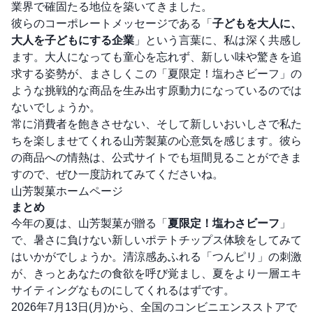
業界で確固たる地位を築いてきました。
彼らのコーポレートメッセージである「
子どもを大人に、
大人を子どもにする企業
」という言葉に、私は深く共感し
ます。大人になっても童心を忘れず、新しい味や驚きを追
求する姿勢が、まさしくこの「夏限定！塩わさビーフ」の
ような挑戦的な商品を生み出す原動力になっているのでは
ないでしょうか。
常に消費者を飽きさせない、そして新しいおいしさで私た
ちを楽しませてくれる山芳製菓の心意気を感じます。彼ら
の商品への情熱は、公式サイトでも垣間見ることができま
すので、ぜひ一度訪れてみてくださいね。
山芳製菓ホームページ
まとめ
今年の夏は、山芳製菓が贈る「
夏限定！塩わさビーフ
」
で、暑さに負けない新しいポテトチップス体験をしてみて
はいかがでしょうか。清涼感あふれる「つんピリ」の刺激
が、きっとあなたの食欲を呼び覚まし、夏をより一層エキ
サイティングなものにしてくれるはずです。
2026年7月13日(月)から、全国のコンビニエンスストアで