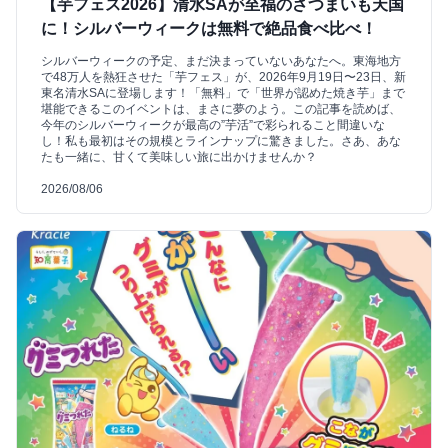
【芋フェス2026】清水SAが至福のさつまいも天国
に！シルバーウィークは無料で絶品食べ比べ！
シルバーウィークの予定、まだ決まっていないあなたへ。東海地方
で48万人を熱狂させた「芋フェス」が、2026年9月19日〜23日、新
東名清水SAに登場します！「無料」で「世界が認めた焼き芋」まで
堪能できるこのイベントは、まさに夢のよう。この記事を読めば、
今年のシルバーウィークが最高の”芋活”で彩られること間違いな
し！私も最初はその規模とラインナップに驚きました。さあ、あな
たも一緒に、甘くて美味しい旅に出かけませんか？
2026/08/06