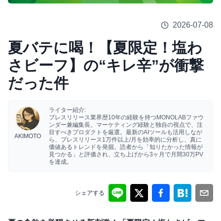
2026-07-08
夏バテに喝！【夏限定！塩わ
さビーフ】の“キレ辛”が衝撃
だった件
ライター紹介:
プレスリリース業界歴10年の経験を持つMONOLABファウ
ンダー兼編集長。マーケティング経験と独自の視点で、注
目すべきプロダクトを厳選。最新のAIツールも活用しなが
AKIMOTO
ら、プレスリリース1万件以上/月を効率的に分析し、真に
価値あるトレンドを発掘。読者から「知りたかった情報が
見つかる」と評価され、立ち上げから3ヶ月で月間30万PV
を達成。
シェアする