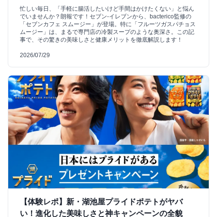
忙しい毎日、「手軽に腸活したいけど手間はかけたくない」と悩ん
でいませんか？朗報です！セブン‐イレブンから、bacterico監修の
「セブンカフェ スムージー」が登場。特に「フルーツガスパチョス
ムージー」は、まるで専門店の冷製スープのような奥深さ。この記
事で、その驚きの美味しさと健康メリットを徹底解説します！
2026/07/29
【体験レポ】新・湖池屋プライドポテトがヤバ
い！進化した美味しさと神キャンペーンの全貌