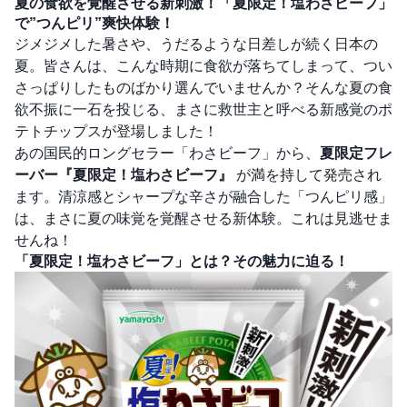
夏の食欲を覚醒させる新刺激！「夏限定！塩わさビーフ」
で”つんピリ”爽快体験！
ジメジメした暑さや、うだるような日差しが続く日本の
夏。皆さんは、こんな時期に食欲が落ちてしまって、つい
さっぱりしたものばかり選んでいませんか？そんな夏の食
欲不振に一石を投じる、まさに救世主と呼べる新感覚のポ
テトチップスが登場しました！
あの国民的ロングセラー「わさビーフ」から、
夏限定フレ
ーバー『夏限定！塩わさビーフ』
が満を持して発売され
ます。清涼感とシャープな辛さが融合した「つんピリ感」
は、まさに夏の味覚を覚醒させる新体験。これは見逃せま
せんね！
「夏限定！塩わさビーフ」とは？その魅力に迫る！