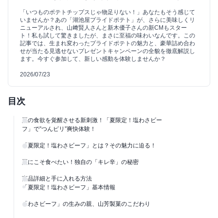
「いつものポテトチップスじゃ物足りない！」あなたもそう感じて
いませんか？あの「湖池屋プライドポテト」が、さらに美味しくリ
ニューアルされ、山﨑賢人さんと新木優子さんの新CMもスター
ト！私も試して驚きましたが、まさに至福の味わいなんです。この
記事では、生まれ変わったプライドポテトの魅力と、豪華詰め合わ
せが当たる見逃せないプレゼントキャンペーンの全貌を徹底解説し
ます。今すぐ参加して、新しい感動を体験しませんか？
2026/07/23
目次
夏の食欲を覚醒させる新刺激！「夏限定！塩わさビー
フ」で”つんピリ”爽快体験！
「夏限定！塩わさビーフ」とは？その魅力に迫る！
夏にこそ食べたい！独自の「キレ辛」の秘密
商品詳細と手に入れる方法
「夏限定！塩わさビーフ」基本情報
「わさビーフ」の生みの親、山芳製菓のこだわり