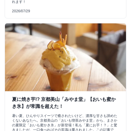
れます！
2026/07/29
夏に焼き芋!? 京都美山「みやま堂」【おいも蜜か
き氷】が常識を超えた！
暑い夏、ひんやりスイーツで癒されたいけど、濃厚な甘さも諦めた
くないあなたへ。京都美山の「おいも喫茶みやま堂」から、まさか
の夏限定「おいも蜜かき氷」が新登場！私も「夏にお芋！？」と驚
きましたが、一口食べればその常識は覆されました。この記事で