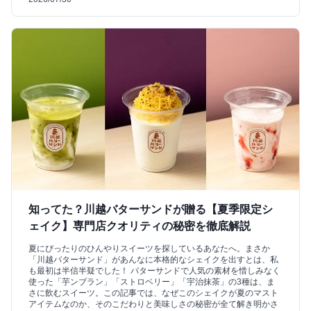
知ってた？川越バターサンドが贈る【夏季限定シ
ェイク】専門店クオリティの秘密を徹底解説
夏にぴったりのひんやりスイーツを探しているあなたへ。まさか
「川越バターサンド」があんなに本格的なシェイクを出すとは、私
も最初は半信半疑でした！ バターサンドで人気の素材を惜しみなく
使った「芋ンブラン」「ストロベリー」「宇治抹茶」の3種は、ま
さに飲むスイーツ。この記事では、なぜこのシェイクが夏のマスト
アイテムなのか、そのこだわりと美味しさの秘密が全て解き明かさ