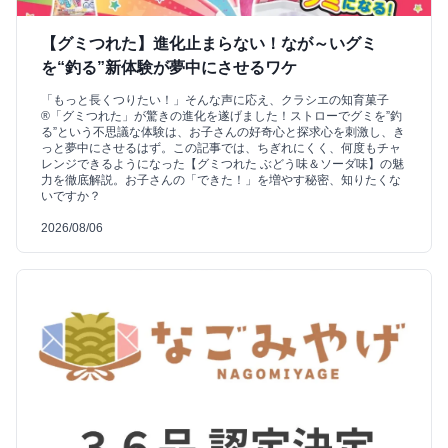
【グミつれた】進化止まらない！なが～いグミ
を“釣る”新体験が夢中にさせるワケ
「もっと長くつりたい！」そんな声に応え、クラシエの知育菓子
®「グミつれた」が驚きの進化を遂げました！ストローでグミを”釣
る”という不思議な体験は、お子さんの好奇心と探求心を刺激し、き
っと夢中にさせるはず。この記事では、ちぎれにくく、何度もチャ
レンジできるようになった【グミつれた ぶどう味＆ソーダ味】の魅
力を徹底解説。お子さんの「できた！」を増やす秘密、知りたくな
いですか？
2026/08/06