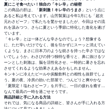
夏にこそ食べたい！独自の「キレ辛」の秘密
この商品の肝は、「
新刺激！キレ辛のうまさ
」という点に
あると私は考えています。山芳製菓は今年1月にも「超次
元わさビーフ」で私たちを驚かせましたが、今回はその流
れを汲みつつ、さらに夏という季節に特化した進化を遂げ
ています。
「キレ辛」とは一体どんな辛さなのでしょう？想像する
に、ただ辛いだけでなく、後を引かずにスーッと消えてい
くような、まさに日本刀のような鋭さを持った辛さではな
いでしょうか。わさびの持つ独特な香りと、鼻に抜けるツ
ーンとした刺激は、脳を活性化させ、一時的に暑さを忘れ
させてくれるような効果さえあるかもしれません。
キンキンに冷えたビールや炭酸飲料との相性も抜群でしょ
う。夏の夜、冷房の効いた部屋で、つんピリと爽やかな
「夏限定！塩わさビーフ」を片手に、一日の疲れを癒す…
なんて最高の一時を過ごせそうです。
商品詳細と手に入れる方法
それでは、気になる商品の詳細と、皆さんが手に入れる方
法について見ていきましょう。