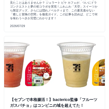
見たことはありませんか？ ジェラート ピケ カフェが、ついにドラ
ゴンクエストと夢の初コラボを実現！ふわふわ「天空」スイーツか
ら限定グッズ、さらには隠れノベルティまで、この夏見逃せない
「癒しと冒険の空間」を徹底ガイド。この記事を読めば、どこで何
を味わうべきか完璧にわかります！
2026/07/29
【セブンで本格腸活！】bacterico監修「フルーツ
ガスパチョ」はコンビニの域を超えてた！