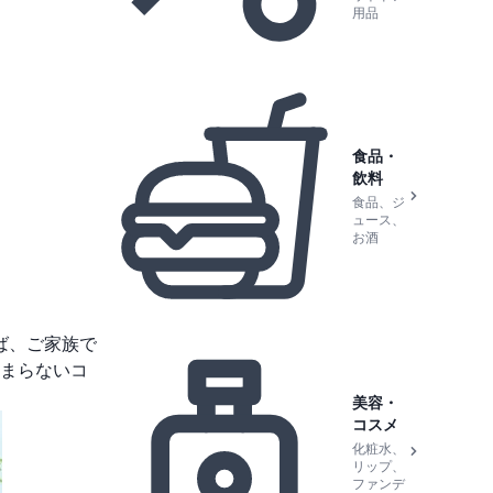
用品
食品・
飲料
食品、ジ
ュース、
お酒
ば、ご家族で
まらないコ
美容・
コスメ
化粧水、
リップ、
ファンデ