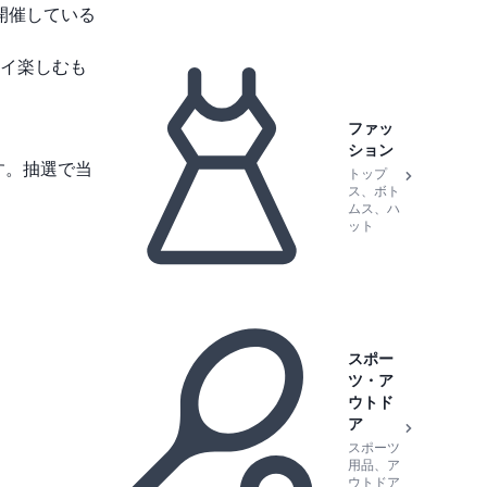
開催している
イ楽しむも
ファッ
ション
す。抽選で当
トップ
ス、ボト
ムス、ハ
ット
スポー
ツ・ア
ウトド
ア
スポーツ
用品、ア
ウトドア