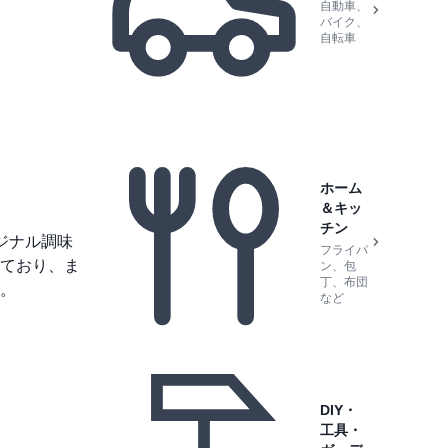
自動車、
バイク、
自転車
ホーム
＆キッ
チン
ジナル調味
フライパ
ており、ま
ン、包
丁、布団
。
など
DIY・
工具・