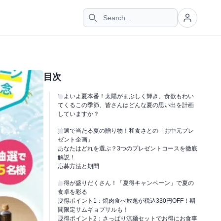
目次
いよいよ夏本番！太陽がまぶしく輝き、食欲もわい
てくるこの季節、皆さんはどんな夏の思い出を計画
していますか？
抽選で当たる夏の贈り物！和食さとの「お中元プレ
ゼント企画」
あなたはどれを選ぶ？3つのプレゼントコースを徹底
解説！
応募方法と期間
お得が盛りだくさん！「夏得キャンペーン」で夏の
食卓を彩る
夏得ポイント1：焼肉食べ放題が税込330円OFF！期
間限定サムギョプサルも！
夏得ポイント2：さっぱり涼麺セットでお得にお食事