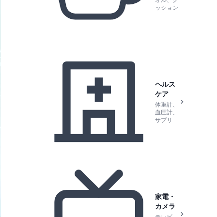
オル、ク
ッション
ヘルス
ケア
体重計、
血圧計、
サプリ
家電・
カメラ