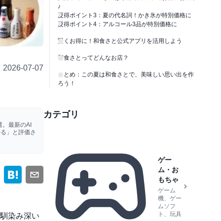
♪
夏得ポイント3：夏の代名詞！かき氷が特別価格に
夏得ポイント4：アルコール3品が特別価格に
賢くお得に！和食さと公式アプリを活用しよう
和食さとってどんなお店？
2026-07-07
まとめ：この夏は和食さとで、美味しい思い出を作
ろう！
！
カテゴリ
。最新のAI
かる」と評価さ
ゲー
ム・お
もちゃ
ゲーム
機、ゲー
ムソフ
ト、玩具
馴染み深い