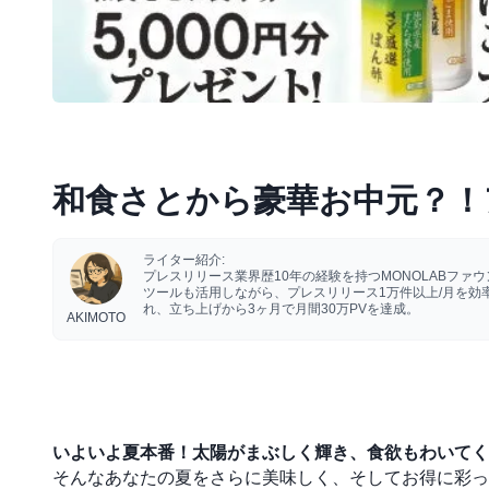
和食さとから豪華お中元？！
ライター紹介:
プレスリリース業界歴10年の経験を持つMONOLABフ
ツールも活用しながら、プレスリリース1万件以上/月を
れ、立ち上げから3ヶ月で月間30万PVを達成。
AKIMOTO
いよいよ夏本番！太陽がまぶしく輝き、食欲もわいてく
そんなあなたの夏をさらに美味しく、そしてお得に彩っ