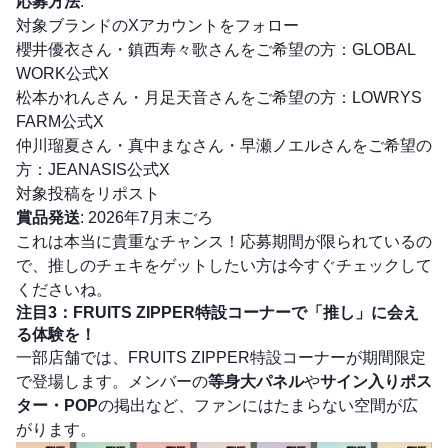
応募方法
:
対象ブランドのXアカウントをフォロー
櫻井優衣さん・鎮西寿々歌さんをご希望の方：
GLOBAL
WORK公式X
松本かれんさん・月足天音さんをご希望の方：
LOWRYS
FARM公式X
仲川瑠夏さん・真中まなさん・早瀬ノエルさんをご希望の
方：
JEANASIS公式X
対象投稿をリポスト
賞品発送
: 2026年7月末ごろ
これは本当に貴重なチャンス！応募期間が限られているの
で、推しのチェキをゲットしたい方は今すぐチェックして
くださいね。
注目3：FRUITS ZIPPER特設コーナーで「推し」に会え
る体験を！
一部店舗では、FRUITS ZIPPER特設コーナーが期間限定
で登場します。メンバーの
等身大パネル
や
サイン入りポス
ター・POP
の掲出など、ファンにはたまらない空間が広
がります。