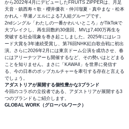
から2022年4月にデビューしたFRUITS ZIPPERは、月足
天音・鎮西寿々歌・櫻井優衣・仲川瑠夏・真中まな・松本
かれん・早瀬ノエルによる7人組グループです。
2ndシングル「わたしの⼀番かわいいところ」がTikTokで
大ブレイクし、再生回数約30億回、MVは7,400万再生を
突破する社会現象を巻き起こしました。2025年にはレコ
ード大賞を3年連続受賞し、第76回NHK紅白歌合戦に初出
演。さらに2026年2月には東京ドーム公演を成功させ、春
にはアリーナツアーも開催するなど、その勢いはとどまる
ことを知りません。まさに「KAWAII」を世界に発信す
る、今の日本のポップカルチャーを牽引する存在と言える
でしょう。
アダストリアが展開する個性豊かな3ブランド
今回のコラボの立役者である、アダストリアが展開する3
つのブランドもご紹介します。
GLOBAL WORK（グローバルワーク）