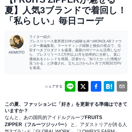
夏】人気3ブランドで着回し！
「私らしい」毎日コーデ
ライター紹介:
プレスリリース業界歴10年の経験を持つMONOLABファウ
ンダー兼編集長。マーケティング経験と独自の視点で、注
目すべきプロダクトを厳選。最新のAIツールも活用しなが
AKIMOTO
ら、プレスリリース1万件以上/月を効率的に分析し、真に
価値あるトレンドを発掘。読者から「知りたかった情報が
見つかる」と評価され、立ち上げから3ヶ月で月間30万PV
を達成。
シェアする
この夏、ファッションに「好き」を更新する準備はできて
いますか？
なんと、あの国民的アイドルグループ
FRUITS
ZIPPER（フルーツジッパー）
と、アダストリアが誇る人
気3ブランド「GLOBAL WORK」「LOWRYS FARM」