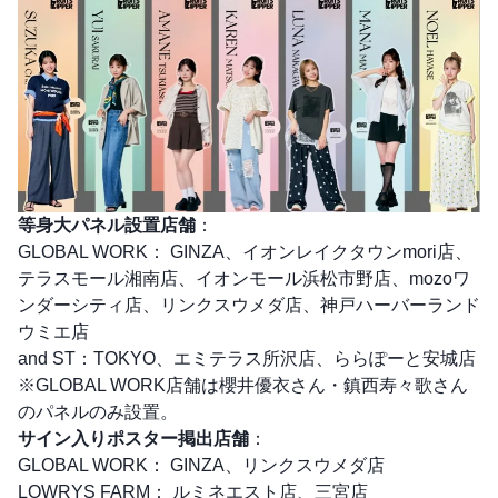
等身大パネル設置店舗
：
GLOBAL WORK： GINZA、イオンレイクタウンmori店、
テラスモール湘南店、イオンモール浜松市野店、mozoワ
ンダーシティ店、リンクスウメダ店、神戸ハーバーランド
ウミエ店
and ST：TOKYO、エミテラス所沢店、ららぽーと安城店
※GLOBAL WORK店舗は櫻井優衣さん・鎮西寿々歌さん
のパネルのみ設置。
サイン入りポスター掲出店舗
：
GLOBAL WORK： GINZA、リンクスウメダ店
LOWRYS FARM： ルミネエスト店、三宮店