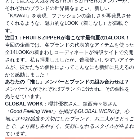
として絶大な人気を誇るFRUITS ZIPPERのメンバーが、
それぞれのブランドの世界観をまとい、新しい
「KAWAII」を表現。ファッションの楽しさを再発見させ
てくれるような、魅力的なLOOK（着こなし）が満載で
す。
注目1：FRUITS ZIPPERが着こなす最旬夏の14LOOK！
今回の企画では、各ブランドの代表的なアイテムを使った
全14LOOKの着まわしコーディネートが特設サイトで公開
されます。私も拝見しましたが、普段使いしやすいアイテ
ムが、彼女たちの個性によってこんなにも新鮮に見えるの
かと感動しました！
あなたの「推し」メンバーとブランドの組み合わせは？
メンバー7人がそれぞれ3ブランドに分かれ、その個性を
光らせています。
GLOBAL WORK
：櫻井優衣さん、鎮西寿々歌さん
「Good Feeling Wear」を掲げるGLOBAL WORKは、心
地よさや好感度を大切にしたブランド。お二人がまとうこ
とで、より親しみやすく、笑顔になれるスタイルが生まれ
ています。