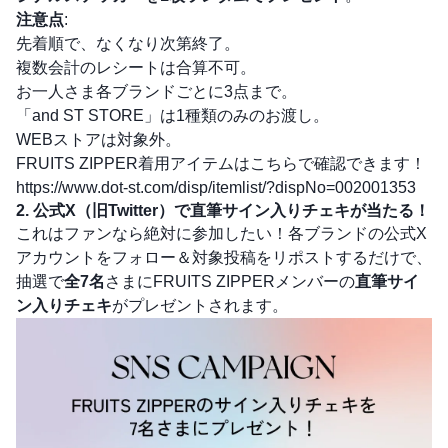
注意点
:
先着順で、なくなり次第終了。
複数会計のレシートは合算不可。
お一人さま各ブランドごとに3点まで。
「and ST STORE」は1種類のみのお渡し。
WEBストアは対象外。
FRUITS ZIPPER着用アイテムはこちらで確認できます！
https://www.dot-st.com/disp/itemlist/?dispNo=002001353
2. 公式X（旧Twitter）で直筆サイン入りチェキが当たる！
これはファンなら絶対に参加したい！各ブランドの公式X
アカウントをフォロー＆対象投稿をリポストするだけで、
抽選で
全7名
さまにFRUITS ZIPPERメンバーの
直筆サイ
ン入りチェキ
がプレゼントされます。