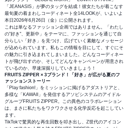
「JEANASIS」が夢のタッグを結成！彼女たちが着こなす
最旬夏の着まわしコーディネート全14LOOKが、いよいよ
本日2026年6月26日（金）に公開されます。
これは単なるファッション企画ではありません。「わたし
の”好き”、更新中」をテーマに、ファッションを通じて自
分らしい「好き」を見つけ、広げていく素敵なメッセージ
が込められています。私もこの情報を目にして、すぐにそ
の魅力に引き込まれてしまいました。どんなコーディネー
トが飛び出すのか、そしてどんなキャンペーンが用意され
ているのか、早速深掘りしていきましょう！
FRUITS ZIPPER × 3ブランド！「好き」が広がる夏のフ
ァッションストーリー
「Play fashion!」をミッションに掲げるアダストリアと、
多様な「KAWAII」を発信するアソビシステムのアイドル
グループFRUITS ZIPPER。この異色のコラボレーション
は、まさに私たちをワクワクさせる化学反応を起こしてい
ます。
TikTokで驚異的な再生回数を叩き出し、Z世代のアイコン