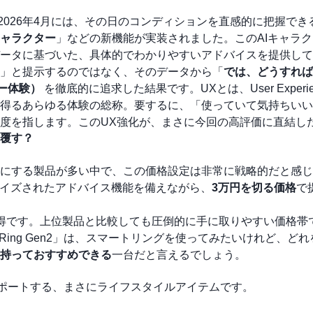
2026年4月には、その日のコンディションを直感的に把握でき
キャラクター
」などの新機能が実装されました。このAIキャラ
ータに基づいた、具体的でわかりやすいアドバイスを提供して
」と提示するのではなく、そのデータから「
では、どうすれば
ー体験）
を徹底的に追求した結果です。UXとは、User Experi
得るあらゆる体験の総称。要するに、「使っていて気持ちいい
度を指します。このUX強化が、まさに今回の高評価に直結し
覆す？
。
にする製品が多い中で、この価格設定は非常に戦略的だと感じ
ライズされたアドバイス機能を備えながら、
3万円を切る価格
で
納得です。上位製品と比較しても圧倒的に手に取りやすい価格帯
Ring Gen2」は、スマートリングを使ってみたいけれど、ど
持っておすすめできる
一台だと言えるでしょう。
よくサポートする、まさにライフスタイルアイテムです。