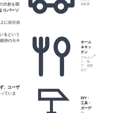
バイク、
の共創を開
自転車
よりパーソ
上に自分自
ているという
維持のモチ
ホーム
＆キッ
チン
フライパ
ン、包
丁、布団
など
らず、ユーザ
っていま
DIY・
工具・
ガーデ