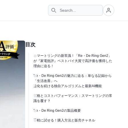
目次
スマートリングの新常識！「Re・De Ring Gen2」
が『家電批評』ベストバイ大賞で高評価を獲得した
理由に迫る！
Re・De Ring Gen2の魅力に迫る：単なる記録から
「生活改善」へ
進化を続ける独自アルゴリズムと最新AI機能
価格とコストパフォーマンス：スマートリングの常
識を覆す？
Re・De Ring Gen2の製品概要
手軽に試せる！購入方法と販売チャネル