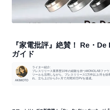
『家電批評』絶賛！ Re・De 
ガイド
ライター紹介:
プレスリリース業界歴10年の経験を持つMONOLABフ
ツールも活用しながら、プレスリリース1万件以上/月を
れ、立ち上げから3ヶ月で月間30万PVを達成。
AKIMOTO