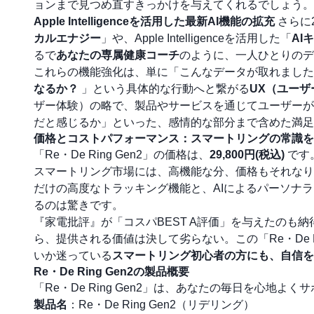
ョンまで見つめ直すきっかけを与えてくれるでしょう。
Apple Intelligenceを活用した最新AI機能の拡充
さらに
カルエナジー
」や、Apple Intelligenceを活用した「
AI
るで
あなたの専属健康コーチ
のように、一人ひとりのデ
これらの機能強化は、単に「こんなデータが取れました
なるか？
」という具体的な行動へと繋がる
UX（ユーザ
ザー体験）の略で、製品やサービスを通じてユーザーが
だと感じるか」といった、感情的な部分まで含めた満足
価格とコストパフォーマンス：スマートリングの常識を
「Re・De Ring Gen2」の価格は、
29,800円(税込)
です
スマートリング市場には、高機能な分、価格もそれなり
だけの高度なトラッキング機能と、AIによるパーソナ
るのは驚きです。
『家電批評』が「コスパBEST A評価」を与えたのも
ら、提供される価値は決して劣らない。この「Re・De 
いか迷っている
スマートリング初心者の方にも、自信を
Re・De Ring Gen2の製品概要
「Re・De Ring Gen2」は、あなたの毎日を心地
製品名
：Re・De Ring Gen2（リデリング）