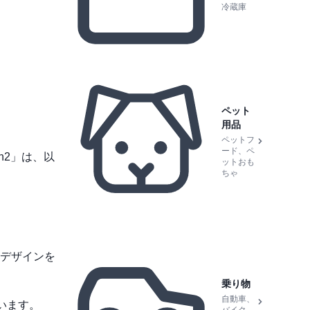
冷蔵庫
ペット
用品
ペットフ
ード、ペ
n2」は、以
ットおも
ちゃ
デザインを
乗り物
自動車、
います。