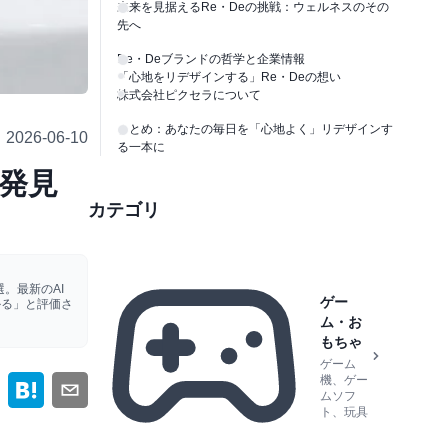
未来を見据えるRe・Deの挑戦：ウェルネスのその
先へ
Re・Deブランドの哲学と企業情報
「心地をリデザインする」Re・Deの想い
株式会社ピクセラについて
まとめ：あなたの毎日を「心地よく」リデザインす
2026-06-10
る一本に
再発見
カテゴリ
。最新のAI
ゲー
かる」と評価さ
ム・お
もちゃ
ゲーム
機、ゲー
ムソフ
ト、玩具