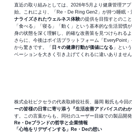
直近の取り組みとしては、2026年5月より健康管理
始。これにより、「Re・De Ring Gen2」が持
ナライズされたウェルネス体験
の提供を目指すとのこと
「食べる」「寝る」「動く」という基本的な生活習慣が
身の状態を深く理解し、的確な改善策を見つけられるよ
さらに、今後はポイ活プラットフォーム「EveryPoint」
から驚きです。「
日々の健康行動が価値になる
」という
ベーションを大きく引き上げてくれるに違いありません
株式会社ピクセラの代表取締役社長、藤岡 毅氏も今回
ーの皆様の日常に寄り添う『生活改善アドバイスのわか
す。この言葉からも、同社のユーザー目線での製品開発
Re・Deブランドの哲学と企業情報
「心地をリデザインする」Re・Deの想い