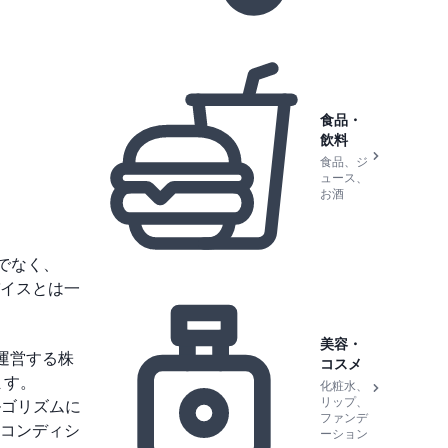
食品・
飲料
食品、ジ
ュース、
お酒
けでなく、
イスとは一
美容・
運営する株
コスメ
ます。
化粧水、
リップ、
ルゴリズムに
ファンデ
コンディシ
ーション