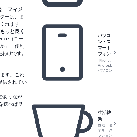
る「
フィジ
クターは、ま
くれます。
もっと良く
パソコ
ence（ユー
ン・ス
か」「便利
マート
たわけです。
フォン
iPhone,
Android,
パソコン
ます。これ
提供されてい
でありなが
れを選べば良
生活雑
貨
食器、タ
オル、ク
ッション