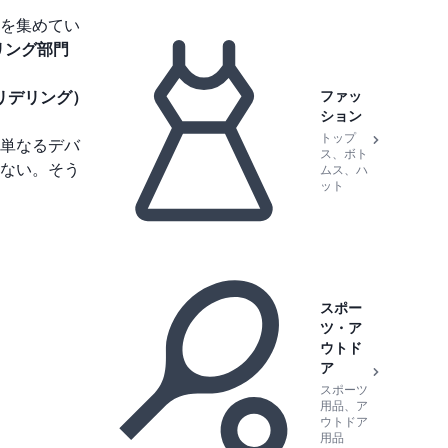
を集めてい
リング部門
ファッ
2（リデリング）
ション
トップ
単なるデバ
ス、ボト
ない。そう
ムス、ハ
ット
スポー
ツ・ア
ウトド
ア
スポーツ
用品、ア
ウトドア
用品