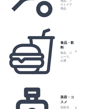
用品、ア
ウトドア
用品
食品・飲
料
食品、ジ
ュース、
お酒
美容・コ
スメ
化粧水、