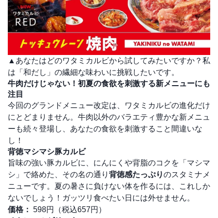
▲あなたはどのワタミカルビから試してみたいですか？私
は「和だし」の繊細な味わいに挑戦したいです。
牛肉だけじゃない！初夏の食欲を刺激する新メニューにも
注目
今回のグランドメニュー改定は、ワタミカルビの進化だけ
にとどまりません。牛肉以外のバラエティ豊かな新メニュ
ーも続々登場し、あなたの食欲を刺激すること間違いな
し！
背徳マシマシ豚カルビ
旨味の強い豚カルビに、にんにくや背脂のコクを「マシマ
シ」で絡めた、その名の通り
背徳感たっぷり
のスタミナメ
ニューです。夏の暑さに負けない体を作るには、これしか
ないでしょう！ガッツリ食べたい日には外せません。
価格：
598円（税込657円）