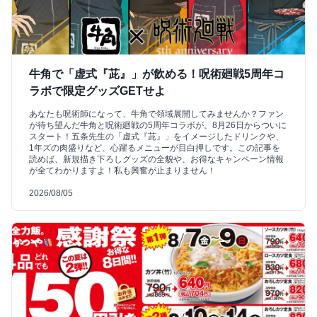
牛角で「虚式『茈』」が飲める！呪術廻戦5周年コ
ラボで限定グッズGETせよ
あなたも呪術師になって、牛角で領域展開してみませんか？ファン
が待ち望んだ牛角と呪術廻戦の5周年コラボが、8月26日からついに
スタート！五条先生の「虚式『茈』」をイメージしたドリンクや、
1年ズの肉盛りなど、心躍るメニューが目白押しです。この記事を
読めば、新規描き下ろしグッズの全貌や、お得なキャンペーン情報
が全てわかりますよ！私も興奮が止まりません！
2026/08/05