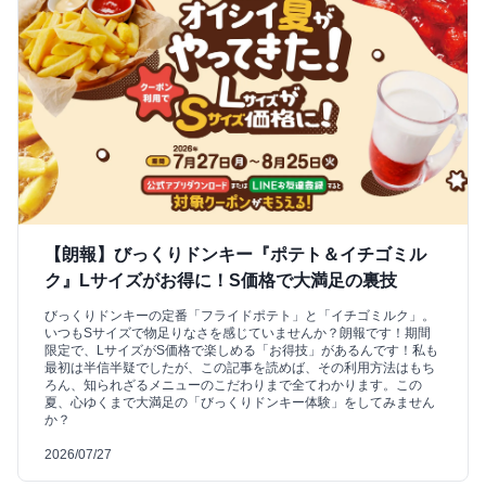
【朗報】びっくりドンキー『ポテト＆イチゴミル
ク』Lサイズがお得に！S価格で大満足の裏技
びっくりドンキーの定番「フライドポテト」と「イチゴミルク」。
いつもSサイズで物足りなさを感じていませんか？朗報です！期間
限定で、LサイズがS価格で楽しめる「お得技」があるんです！私も
最初は半信半疑でしたが、この記事を読めば、その利用方法はもち
ろん、知られざるメニューのこだわりまで全てわかります。この
夏、心ゆくまで大満足の「びっくりドンキー体験」をしてみません
か？
2026/07/27