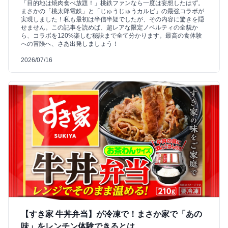
「目的地は焼肉食べ放題！」桃鉄ファンなら一度は妄想したはず。
まさかの「桃太郎電鉄」と「じゅうじゅうカルビ」の最強コラボが
実現しました！私も最初は半信半疑でしたが、その内容に驚きを隠
せません。この記事を読めば、超レアな限定ノベルティの全貌か
ら、コラボを120%楽しむ秘訣まで全て分かります。最高の食体験
への冒険へ、さあ出発しましょう！
2026/07/16
【すき家 牛丼弁当】が冷凍で！まさか家で「あの
味」をレンチン体験できるとは