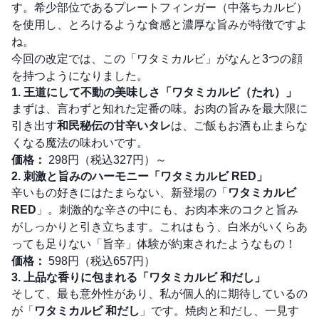
す。希少部位であるプレートフィンガー（中落ちカルビ）
を使用し、とろけるような食感と濃厚な旨みが特徴ですよ
ね。
今回の改定では、この「ワタミカルビ」がなんと3つの顔
を持つようになりました。
1. 王道にして不動の美味しさ「ワタミカルビ（たれ）」
まずは、言わずと知れた定番の味。お肉の旨みを最大限に
引き出す
和民秘伝の甘辛いタレ
は、ご飯もお酒も止まらな
くなる魔法の味わいです。
価格：
298円（税込327円）～
2. 刺激と旨みのハーモニー「ワタミカルビ RED」
辛いもの好きにはたまらない、新登場の「
ワタミカルビ
RED
」。刺激的な辛さの中にも、お肉本来のコクと旨み
がしっかりと引き立ちます。これはもう、白米がいくらあ
っても足りない「旨辛」体験が約束されたようなもの！
価格：
598円（税込657円）
3. 上品な香りに包まれる「ワタミカルビ 和だし」
そして、最も意外性があり、私が個人的に期待しているの
が「
ワタミカルビ 和だし
」です。焼肉と和だし、一見す