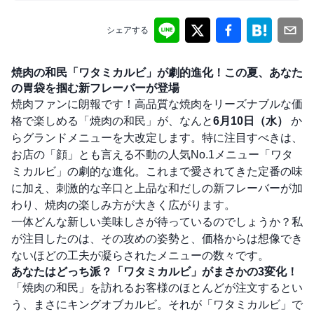
シェアする
焼肉の和民「ワタミカルビ」が劇的進化！この夏、あなた
の胃袋を掴む新フレーバーが登場
焼肉ファンに朗報です！高品質な焼肉をリーズナブルな価
格で楽しめる「焼肉の和民」が、なんと
6月10日（水）
か
らグランドメニューを大改定します。特に注目すべきは、
お店の「顔」とも言える不動の人気No.1メニュー「ワタ
ミカルビ」の劇的な進化。これまで愛されてきた定番の味
に加え、刺激的な辛口と上品な和だしの新フレーバーが加
わり、焼肉の楽しみ方が大きく広がります。
一体どんな新しい美味しさが待っているのでしょうか？私
が注目したのは、その攻めの姿勢と、価格からは想像でき
ないほどの工夫が凝らされたメニューの数々です。
あなたはどっち派？「ワタミカルビ」がまさかの3変化！
「焼肉の和民」を訪れるお客様のほとんどが注文するとい
う、まさにキングオブカルビ。それが「ワタミカルビ」で