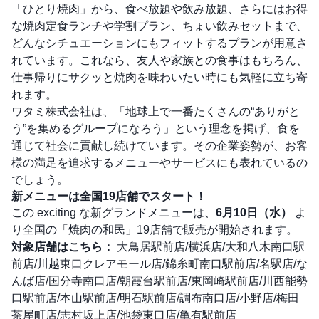
「ひとり焼肉」から、食べ放題や飲み放題、さらにはお得
な焼肉定食ランチや学割プラン、ちょい飲みセットまで、
どんなシチュエーションにもフィットするプランが用意さ
れています。これなら、友人や家族との食事はもちろん、
仕事帰りにサクッと焼肉を味わいたい時にも気軽に立ち寄
れます。
ワタミ株式会社は、「地球上で一番たくさんの“ありがと
う”を集めるグループになろう」という理念を掲げ、食を
通じて社会に貢献し続けています。その企業姿勢が、お客
様の満足を追求するメニューやサービスにも表れているの
でしょう。
新メニューは全国19店舗でスタート！
この exciting な新グランドメニューは、
6月10日（水）
よ
り全国の「焼肉の和民」19店舗で販売が開始されます。
対象店舗はこちら：
大鳥居駅前店/横浜店/大和八木南口駅
前店/川越東口クレアモール店/錦糸町南口駅前店/名駅店/な
んば店/国分寺南口店/朝霞台駅前店/東岡崎駅前店/川西能勢
口駅前店/本山駅前店/明石駅前店/調布南口店/小野店/梅田
茶屋町店/志村坂上店/池袋東口店/亀有駅前店