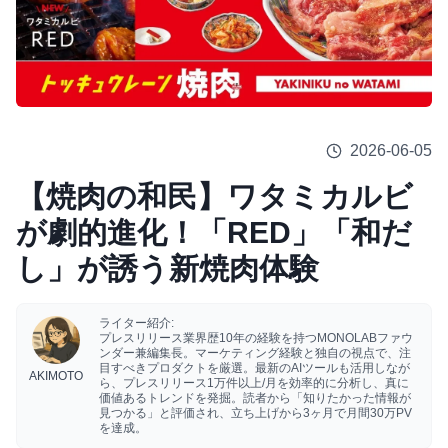
2026-06-05
【焼肉の和民】ワタミカルビ
が劇的進化！「RED」「和だ
し」が誘う新焼肉体験
ライター紹介:
プレスリリース業界歴10年の経験を持つMONOLABファウ
ンダー兼編集長。マーケティング経験と独自の視点で、注
目すべきプロダクトを厳選。最新のAIツールも活用しなが
AKIMOTO
ら、プレスリリース1万件以上/月を効率的に分析し、真に
価値あるトレンドを発掘。読者から「知りたかった情報が
見つかる」と評価され、立ち上げから3ヶ月で月間30万PV
を達成。