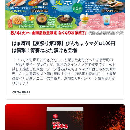
はま寿司【夏祭り第3弾】びんちょうマグロ100円
は衝撃！青森ねぶた漬けも登場
「いつものお寿司に飽きたな…」と感じたあなたへ！はま寿司の
「旨ねた夏祭り 第3弾」が、驚きのラインナップで登場です。私も
試して感動した大葉ニンニク香るびんちょうマグロはまさかの100
円！さらに青森ねぶた漬け軍艦まで？この記事を読めば、この夏絶
対食べたい新メニューの全貌と、お得なXキャンペーン情報がわか
りますよ！
2026/08/03