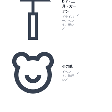
DIY・工
具・ガー
デン
ドライバ
ー、ペン
キ、板な
ど
その他
イベン
ト、旅行
など