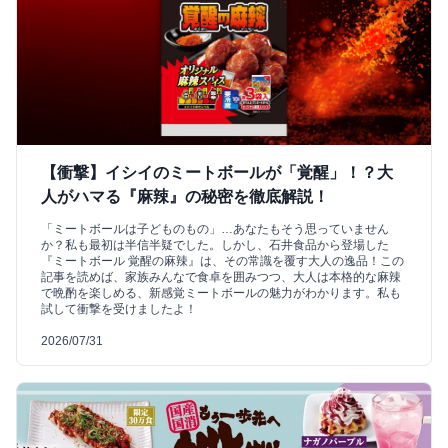
【衝撃】イシイのミートボールが「覚醒」！？大
人がハマる『麻辣』の秘密を徹底解説！
「ミートボールは子どものもの」…あなたもそう思っていません
か？私も最初は半信半疑でした。しかし、石井食品から登場した
『ミートボール 覚醒の麻辣』は、その常識を覆す大人の逸品！この
記事を読めば、家族みんなで食卓を囲みつつ、大人は本格的な麻辣
で晩酌を楽しめる、新感覚ミートボールの魅力がわかります。私も
試して衝撃を受けましたよ！
2026/07/31