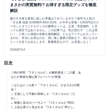
まさかの実質無料!? お得すぎる限定グッズを徹底
解説
夏のすき家を最高に楽しむ準備はできていますか？毎年大人気の
「すき家 福袋 SUMMER BAG 2026」が今年も登場！3,000円分のク
ーポンとオリジナルグッズの豪華セットは、正直「実質無料」と言
っても過言ではありません。この記事では、私が思わず「これは買
い！」と唸った福袋の全貌を徹底解説。どんなアイテムが入ってい
るのか、本当にお得なのか、買い逃し厳禁の理由まで、気になるポ
イントを全てお伝えします。数量限定なので、お見逃しなく！
2026/07/14
目次
焼肉の和民「ワタミカルビ」が劇的進化！この夏、あ
なたの胃袋を掴む新フレーバーが登場
あなたはどっち派？「ワタミカルビ」がまさかの3変
化！
1. 王道にして不動の美味しさ「ワタミカルビ（た
れ）」
2. 刺激と旨みのハーモニー「ワタミカルビ RED」
3. 上品な香りに包まれる「ワタミカルビ 和だし」