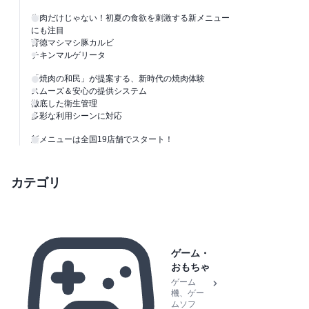
牛肉だけじゃない！初夏の食欲を刺激する新メニュー
にも注目
背徳マシマシ豚カルビ
チキンマルゲリータ
「焼肉の和民」が提案する、新時代の焼肉体験
スムーズ＆安心の提供システム
徹底した衛生管理
多彩な利用シーンに対応
新メニューは全国19店舗でスタート！
カテゴリ
ゲーム・
おもちゃ
ゲーム
機、ゲー
ムソフ