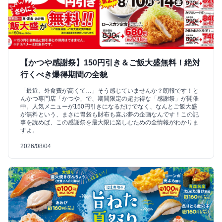
【かつや感謝祭】150円引き＆ご飯大盛無料！絶対
行くべき爆得期間の全貌
「最近、外食費が高くて…」そう感じていませんか？朗報です！と
んかつ専門店「かつや」で、期間限定の超お得な「感謝祭」が開催
中。人気メニューが150円引きになるだけでなく、なんとご飯大盛
が無料という、まさに胃袋も財布も喜ぶ夢の企画なんです！この記
事を読めば、この感謝祭を最大限に楽しむための全情報がわかりま
すよ。
2026/08/04