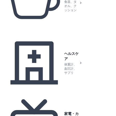
食器、タ
オル、ク
ッション
ヘルスケ
ア
体重計、
血圧計、
サプリ
家電・カ