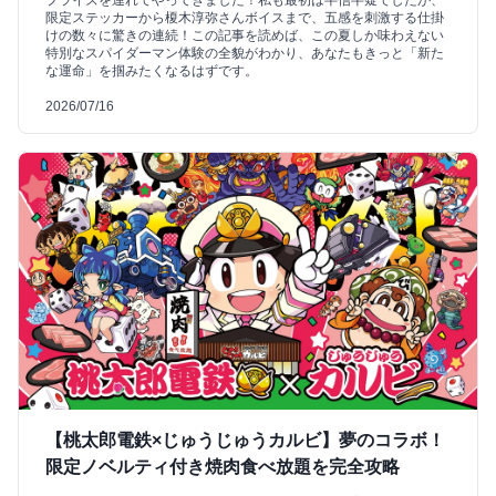
限定ステッカーから榎木淳弥さんボイスまで、五感を刺激する仕掛
けの数々に驚きの連続！この記事を読めば、この夏しか味わえない
特別なスパイダーマン体験の全貌がわかり、あなたもきっと「新た
な運命」を掴みたくなるはずです。
2026/07/16
【桃太郎電鉄×じゅうじゅうカルビ】夢のコラボ！
限定ノベルティ付き焼肉食べ放題を完全攻略