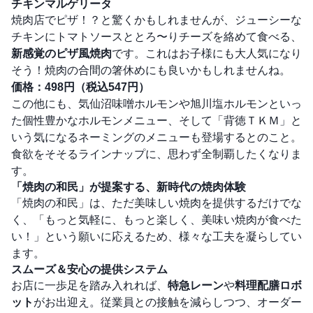
チキンマルゲリータ
焼肉店でピザ！？と驚くかもしれませんが、ジューシーな
チキンにトマトソースととろ〜りチーズを絡めて食べる、
新感覚のピザ風焼肉
です。これはお子様にも大人気になり
そう！焼肉の合間の箸休めにも良いかもしれませんね。
価格：498円（税込547円）
この他にも、気仙沼味噌ホルモンや旭川塩ホルモンといっ
た個性豊かなホルモンメニュー、そして「背徳ＴＫＭ」と
いう気になるネーミングのメニューも登場するとのこと。
食欲をそそるラインナップに、思わず全制覇したくなりま
す。
「焼肉の和民」が提案する、新時代の焼肉体験
「焼肉の和民」は、ただ美味しい焼肉を提供するだけでな
く、「もっと気軽に、もっと楽しく、美味い焼肉が食べた
い！」という願いに応えるため、様々な工夫を凝らしてい
ます。
スムーズ＆安心の提供システム
お店に一歩足を踏み入れれば、
特急レーン
や
料理配膳ロボ
ット
がお出迎え。従業員との接触を減らしつつ、オーダー