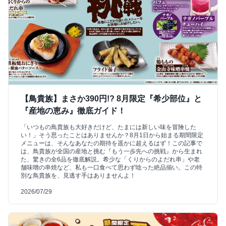
【鳥貴族】まさか390円!? 8月限定『希少部位』と
『産地の恵み』徹底ガイド！
「いつもの鳥貴族も大好きだけど、たまには新しい味を冒険した
い！」そう思ったことはありませんか？8月1日から始まる期間限定
メニューは、そんなあなたの期待を遥かに超えるはず！この記事で
は、鳥貴族が全国の産地と挑む『もう一歩先への挑戦』から生まれ
た、驚きの全6品を徹底解説。希少な「くりからのよだれ串」や老
舗味噌の串焼など、私も一口食べて思わず唸った絶品揃い。この特
別な鳥貴族を、見逃す手はありませんよ！
2026/07/29