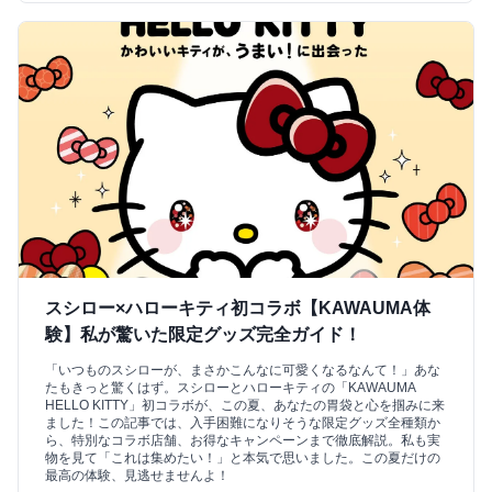
スシロー×ハローキティ初コラボ【KAWAUMA体
験】私が驚いた限定グッズ完全ガイド！
「いつものスシローが、まさかこんなに可愛くなるなんて！」あな
たもきっと驚くはず。スシローとハローキティの「KAWAUMA
HELLO KITTY」初コラボが、この夏、あなたの胃袋と心を掴みに来
ました！この記事では、入手困難になりそうな限定グッズ全種類か
ら、特別なコラボ店舗、お得なキャンペーンまで徹底解説。私も実
物を見て「これは集めたい！」と本気で思いました。この夏だけの
最高の体験、見逃せませんよ！