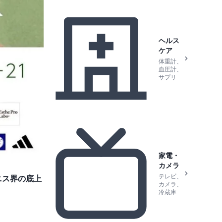
ヘルス
ケア
体重計、
血圧計、
サプリ
家電・
カメラ
テレビ、
ニス界の底上
カメラ、
冷蔵庫