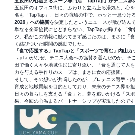
五反田の心温まるスープ専門店「TapTap」がテニス界
五反田のオフィス街に、ふわりと立ち上る湯気と、心を
名も「TapTap」。日々の喧騒の中で、ホッと一息つ
2026」への協賛
を決定したというニュースが飛び込ん
単なる企業協賛にとどまらない、TapTapが掲げる
「食
ジ。私がこの情報に触れてまず感じたのは、まさに「食
く結びついた瞬間の感動でした。
「食で応援する」TapTapと「スポーツで育む」内山
TapTapがなぜ、テニス大会への協賛を選んだのか。そ
田で働く人々や地域住民に寄り添い、「食を通じて人を
力を与える手作りのスープは、まさに食の応援団。
そして、その想いが共鳴したのが、プロテニス選手・内
育成と地域貢献を目的としており、未来のテニス界を担
日々の暮らしを支える「食」と、夢を追いかける「スポ
果、今回の心温まるパートナーシップが実現したのです