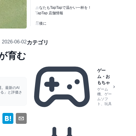
あなたもTapTapで温かい一杯を！
TapTap 店舗情報
最後に
2026-06-02
カテゴリ
プが育む
ゲー
ム・お
もちゃ
。最新のAI
ゲーム
かる」と評価さ
機、ゲー
ムソフ
ト、玩具