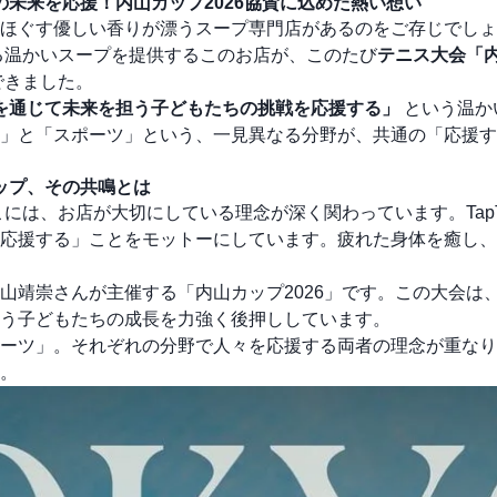
の未来を応援！内山カップ2026協賛に込めた熱い想い
ほぐす優しい香りが漂うスープ専門店があるのをご存じでしょ
ける温かいスープを提供するこのお店が、このたび
テニス大会「
できました。
を通じて未来を担う子どもたちの挑戦を応援する」
という温か
」と「スポーツ」という、一見異なる分野が、共通の「応援す
カップ、その共鳴とは
こには、お店が大切にしている理念が深く関わっています。Tap
応援する」ことをモットーにしています。疲れた身体を癒し、
山靖崇さんが主催する「内山カップ2026」です。この大会は
う子どもたちの成長を力強く後押ししています。
ーツ」。それぞれの分野で人々を応援する両者の理念が重なり
。