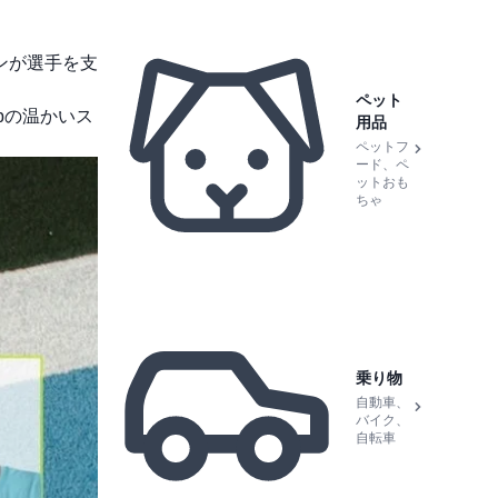
ンが選手を支
ペット
pの温かいス
用品
ペットフ
ード、ペ
ットおも
ちゃ
乗り物
自動車、
バイク、
自転車