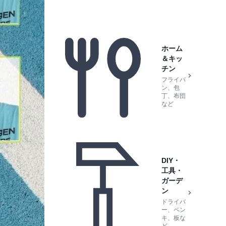
ホーム
＆キッ
チン
フライパ
ン、包
丁、布団
など
DIY・
工具・
ガーデ
ン
ドライバ
ー、ペン
キ、板な