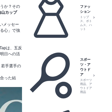
うか？その
ファッ
ション
内山カップ
トップ
ス、ボト
いメッセー
ムス、ハ
ット
る心」で強
Tapは、五反
明日への活
スポー
ツ・ア
、若手選手の
ウトド
ア
合った結
スポーツ
用品、ア
ウトドア
用品