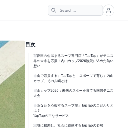
目次
五反田の心温まるスープ専門店「TapTap」がテニス
界の未来を応援！内山カップ2026協賛に込めた熱い
想い
「食で応援する」TapTapと「スポーツで育む」内山
カップ、その共鳴とは
内山カップ2026：未来のスターを育てる国際テニス
大会
「あなたを応援するスープ屋」TapTapのこだわりと
は？
TapTapの主なサービス
地域に根差し、社会に貢献するTapTapの姿勢