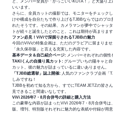
と、メンバー全員が「かっこいいKOTA！」と大盛り上
いいます。
さらに、全員カットの撮影では、モニターをチェックし
けや構成を自分たちで作り上げるTJBBならではのプロ
れたそうです。その結果、カメラマンが夢中でシャッタ
トが続々と誕生したとのこと。これは期待が高まります
ファン必見！ViViで深掘りされるTJBBの魅力
今回のViViの特集企画は、ただのグラビアに留まりま
「永久保存版」と言える充実した内容です。
基本データ＆自己紹介ページ:
メンバーそれぞれの個性
TAKIくんの自撮り風カット:
グループいちの陽キャと自
カット。彼の魅力が詰まっているに違いありません。
「TJBB総選挙」誌上開催:
人気のファンクラブ企画「T
しみですね！
TJBBを初めて知る方から、すでにTEAM JETZの
見できること間違いなしです。
ViVi 2026年7・8月合併号の詳細と購入方法
この豪華な内容が詰まったViVi 2026年7・8月合併号は
版、増刊、特別版それぞれに魅力的な表紙や付録が用意