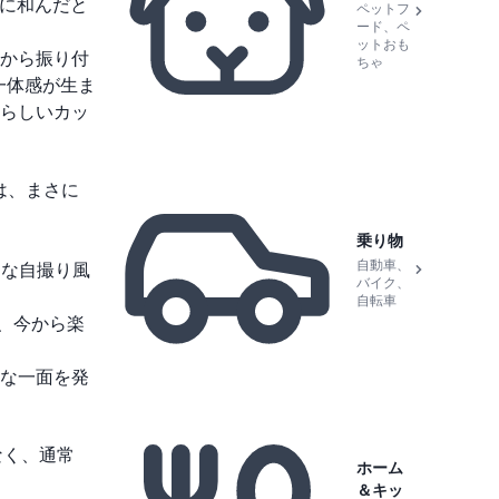
に和んだと
ペットフ
ード、ペ
ットおも
から振り付
ちゃ
一体感が生ま
らしいカッ
は、まさに
乗り物
自動車、
うな自撮り風
バイク、
自転車
、今から楽
たな一面を発
なく、通常
ホーム
＆キッ