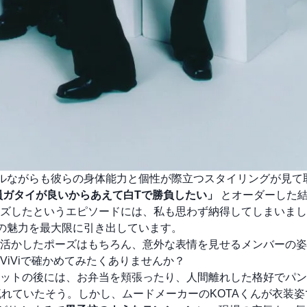
ルながらも彼らの身体能力と個性が際立つスタイリングが見て
員ガタイが良いからあえて白Tで勝負したい」
とオーダーした
ズしたというエピソードには、私も思わず納得してしまいまし
の魅力を最大限に引き出しています。
活かしたポーズはもちろん、意外な表情を見せるメンバーの姿
iViで確かめてみたくありませんか？
ットの後には、お弁当を頬張ったり、人間離れした格好でパン
流れていたそう。しかし、ムードメーカーのKOTAくんが衣装姿