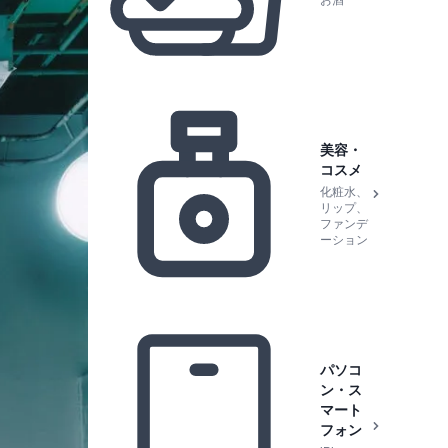
お酒
美容・
コスメ
化粧水、
リップ、
ファンデ
ーション
パソコ
ン・ス
マート
フォン