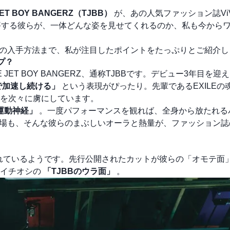
JET BOY BANGERZ（TJBB）
が、あの人気ファッション誌Vi
で評する彼らが、一体どんな姿を見せてくれるのか、私も今から
雑誌の入手方法まで、私が注目したポイントをたっぷりとご紹介し
ープ？
JET BOY BANGERZ、通称TJBBです。デビュー3年目を迎
で加速し続ける」
という表現がぴったり。先輩であるEXILEの
を次々に虜にしています。
運動神経」
。一度パフォーマンスを観れば、全身から放たれる
i登場も、そんな彼らのまぶしいオーラと熱量が、ファッション
められているようです。先行公開されたカットが彼らの「オモテ面
もイチオシの
「TJBBのウラ面」
。