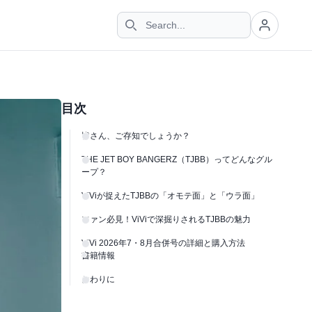
目次
皆さん、ご存知でしょうか？
THE JET BOY BANGERZ（TJBB）ってどんなグル
ープ？
ViViが捉えたTJBBの「オモテ面」と「ウラ面」
ファン必見！ViViで深掘りされるTJBBの魅力
ViVi 2026年7・8月合併号の詳細と購入方法
書籍情報
おわりに