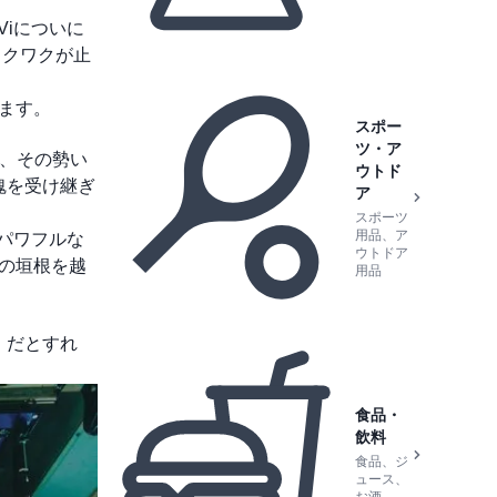
Viについに
ワクワクが止
ます。
スポー
ツ・ア
え、その勢い
ウトド
魂を受け継ぎ
ア
スポーツ
用品、ア
パワフルな
ウトドア
誌の垣根を越
用品
」だとすれ
食品・
飲料
食品、ジ
ュース、