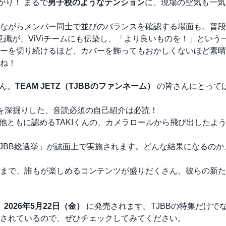
がり！ まるで
男子校のようなテンション
に、現場の空気も一気
ながらメンバー同士で並びのバランスを確認する場面も。普段
意識が、ViViチームにも伝染し、「より良いものを！」という
ーを切り続けるほど、カバーを飾ってもおかしくないほど素晴
ね！
せん。
TEAM JETZ（TJBBのファンネーム）
の皆さんにとって
を深掘りした、音読必須の自己紹介は必読！
他ともに認めるTAKIくんの、カメラロールから飛び出したよ
JBB総選挙」が誌面上で実施されます。どんな結果になるのか
皆さんまで、誰もが楽しめるコンテンツが盛りだくさん。彼らの新
、
2026年5月22日（金）
に発売されます。TJBBの特集だけで
されているので、ぜひチェックしてみてください。