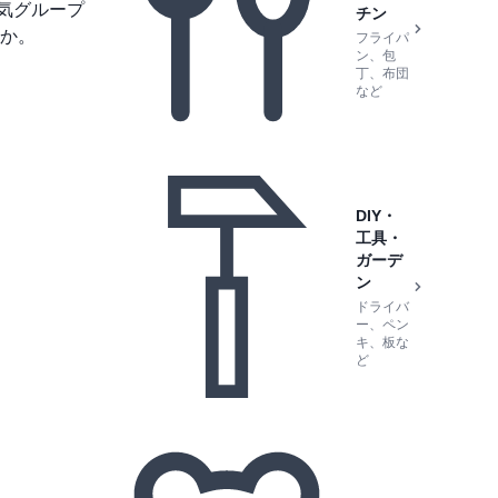
気グループ
チン
か。
フライパ
ン、包
丁、布団
など
DIY・
工具・
ガーデ
ン
ドライバ
ー、ペン
キ、板な
ど