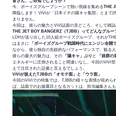
皆さん、ご存知でしょうか？
今、ボーイズグループシーンで熱い視線を集める
THE 
降臨します！ ViViが「日本イチの陽キャ集団」とま
まりません。
今回は、彼らの魅力とViVi誌面の見どころ、そして
THE JET BOY BANGERZ（TJBB）ってどんなグル
LDHが送り出した10人組ボーイズグループ、それがTHE 
はまさに
「ボーイズグループ戦国時代にエンジン全開
ながら、彼ら独自の先鋭的なパフォーマンスで、観る人
彼らの最大の魅力は、その
「陽キャ」ぶり
と
「抜群の
エネルギーに圧倒されること間違いなし。今回のViV
えて注目された証拠と言えるでしょう。
ViViが捉えたTJBBの「オモテ面」と「ウラ面」
今回のViViでの特集では、TJBBの様々な表情が収
ば、誌面でのお披露目となるカットは、担当編集さん