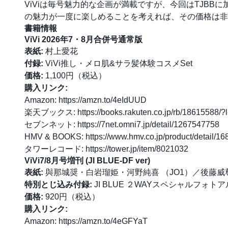
ViViは毎号魅力的な企画が満載ですが、今回はTJBB
の魅力が一度に楽しめることを考えれば、その価格は非
書籍情報
ViVi 2026年7・8月合併号通常版
表紙:
村上愛花
付録:
ViVi推し・メロ肌&サラ髪体験コスメSet
価格:
1,100円（税込）
購入リンク:
Amazon:
https://amzn.to/4eIdUUD
楽天ブックス:
https://books.rakuten.co.jp/rb/18615588/?l
セブンネット:
https://7net.omni7.jp/detail/1267547758
HMV & BOOKS:
https://www.hmv.co.jp/product/detail/1
タワーレコード:
https://tower.jp/item/8021032
ViVi7/8月号増刊 (JI BLUE-DF ver)
表紙:
與那城奨・白岩瑠姫・河野純喜 （JO1）／後藤威尊
特別とじ込み付録:
JI BLUE ２WAYスペシャルフォト
価格:
920円（税込）
購入リンク:
Amazon:
https://amzn.to/4eGFYaT