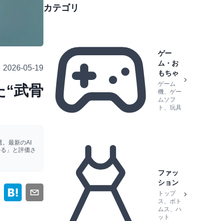
カテゴリ
ゲー
ム・お
2026-05-19
もちゃ
ゲーム
た“武骨
機、ゲー
ムソフ
ト、玩具
。最新のAI
かる」と評価さ
ファッ
ション
トップ
ス、ボト
ムス、ハ
ット