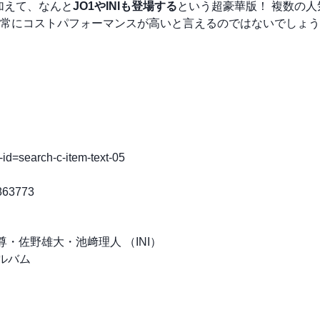
に加えて、なんと
JO1やINIも登場する
という超豪華版！ 複数の人
常にコストパフォーマンスが高いと言えるのではないでしょう
-id=search-c-item-text-05
6863773
・佐野雄大・池﨑理人 （INI）
アルバム