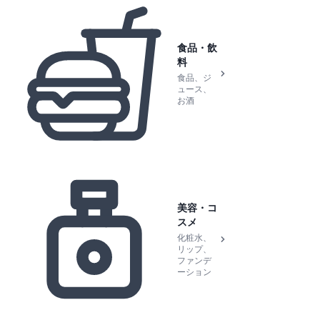
食品・飲
料
食品、ジ
ュース、
お酒
美容・コ
スメ
化粧水、
リップ、
ファンデ
ーション