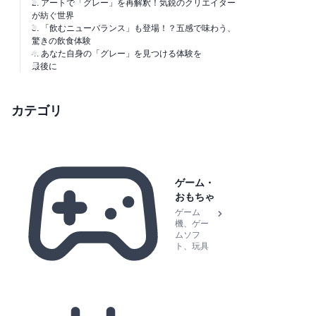
2. アートで「グレー」を再解釈！気鋭のクリエイター
が紡ぐ世界
3. 「飲むニューバランス」も登場！？五感で味わう、
驚きの飲食体験
4. あなた自身の「グレー」を見つける体験を
最後に
カテゴリ
ゲーム・
おもちゃ
ゲーム
機、ゲー
ムソフ
ト、玩具