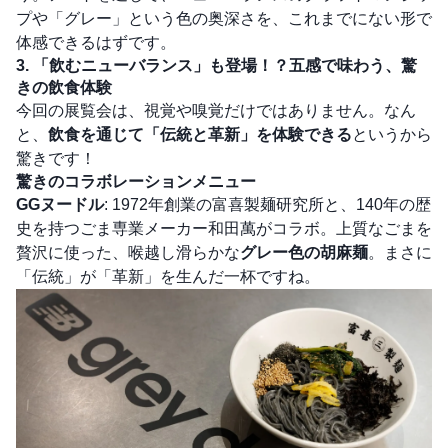
プや「グレー」という色の奥深さを、これまでにない形で
体感できるはずです。
3. 「飲むニューバランス」も登場！？五感で味わう、驚
きの飲食体験
今回の展覧会は、視覚や嗅覚だけではありません。なん
と、
飲食を通じて「伝統と革新」を体験できる
というから
驚きです！
驚きのコラボレーションメニュー
GGヌードル
: 1972年創業の富喜製麺研究所と、140年の歴
史を持つごま専業メーカー和田萬がコラボ。上質なごまを
贅沢に使った、喉越し滑らかな
グレー色の胡麻麺
。まさに
「伝統」が「革新」を生んだ一杯ですね。