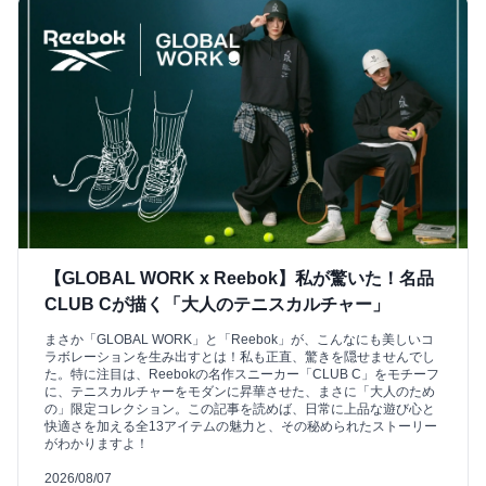
【GLOBAL WORK x Reebok】私が驚いた！名品
CLUB Cが描く「大人のテニスカルチャー」
まさか「GLOBAL WORK」と「Reebok」が、こんなにも美しいコ
ラボレーションを生み出すとは！私も正直、驚きを隠せませんでし
た。特に注目は、Reebokの名作スニーカー「CLUB C」をモチーフ
に、テニスカルチャーをモダンに昇華させた、まさに「大人のため
の」限定コレクション。この記事を読めば、日常に上品な遊び心と
快適さを加える全13アイテムの魅力と、その秘められたストーリー
がわかりますよ！
2026/08/07