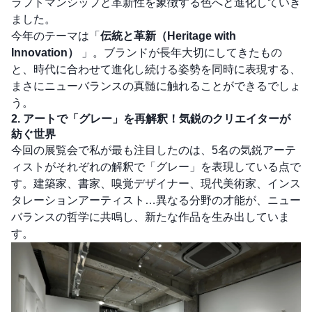
ラフトマンシップと革新性を象徴する色へと進化していき
ました。
今年のテーマは「
伝統と革新（Heritage with
Innovation）
」。ブランドが長年大切にしてきたもの
と、時代に合わせて進化し続ける姿勢を同時に表現する、
まさにニューバランスの真髄に触れることができるでしょ
う。
2. アートで「グレー」を再解釈！気鋭のクリエイターが
紡ぐ世界
今回の展覧会で私が最も注目したのは、5名の気鋭アーテ
ィストがそれぞれの解釈で「グレー」を表現している点で
す。建築家、書家、嗅覚デザイナー、現代美術家、インス
タレーションアーティスト…異なる分野の才能が、ニュー
バランスの哲学に共鳴し、新たな作品を生み出していま
す。