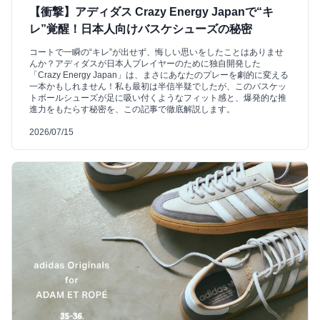
【衝撃】アディダス Crazy Energy Japanで“キ
レ”覚醒！日本人向けバスケシューズの秘密
コートで一瞬の“キレ”が出せず、悔しい思いをしたことはありませ
んか？アディダスが日本人プレイヤーのために独自開発した
「Crazy Energy Japan」は、まさにあなたのプレーを劇的に変える
一本かもしれません！私も最初は半信半疑でしたが、このバスケッ
トボールシューズが足に吸い付くようなフィット感と、爆発的な推
進力をもたらす秘密を、この記事で徹底解説します。
2026/07/15