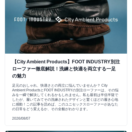
【City Ambient Products】FOOT INDUSTRY別注
ローファー徹底解説！洗練と快適を両立する一足
の魅力
足元のおしゃれ、快適さとの両立に悩んでいませんか？ City
Ambient ProductsとFOOT INDUSTRYの別注ローファーは、その悩
みを一瞬で解決してくれるかもしれません。私も最初は半信半疑で
したが、履いてみてその洗練されたデザインと驚くほどの履き心地
に感動！この記事を読めば、このユニセックスローファーがあなた
の日常をどう変えるか、その全貌がわかります。
2026/08/07