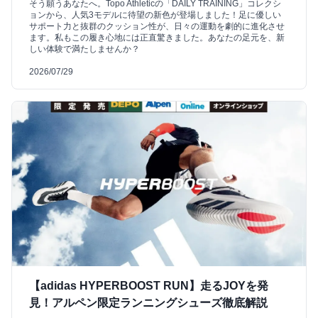
そう願うあなたへ。Topo Athleticの「DAILY TRAINING」コレクシ
ョンから、人気3モデルに待望の新色が登場しました！足に優しい
サポート力と抜群のクッション性が、日々の運動を劇的に進化させ
ます。私もこの履き心地には正直驚きました。あなたの足元を、新
しい体験で満たしませんか？
2026/07/29
【adidas HYPERBOOST RUN】走るJOYを発
見！アルペン限定ランニングシューズ徹底解説