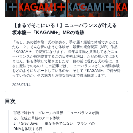
【まるでそこにいる！】ニューバランスが叶える
坂本龍一「KAGAMI+」MRの奇跡
「もし、あの坂本龍一氏の演奏を、手が届く距離で体感できるとし
たら…？」そんな夢のような体験が、最新の複合現実（MR）作品
「KAGAMI+」で現実になります。 長年坂本氏と共鳴してきたニュ
ーバランスが特別協賛するこの日本初上演は、ただの展示ではあり
ません。私も体験して驚きましたが、目の前に現れる氏の姿は、ま
さに魔法そのもの！ この記事では、ニューバランスがこの感動体験
をどのようにサポートしているのか、そして『KAGAMI+』で何が待
っているのか、その魅力とお得な情報まで徹底解説します。
2026/07/14
目次
五感で味わう「グレー」の世界！ニューバランスが贈
る、伝統と革新のアート体験
1. 「Grey Days」：単なる色ではない、ブランドの
DNAを体現する日