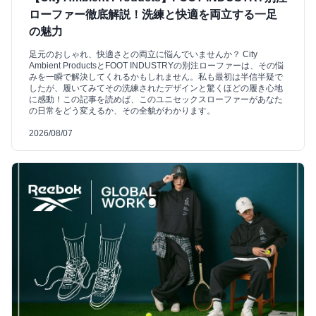
ローファー徹底解説！洗練と快適を両立する一足
の魅力
足元のおしゃれ、快適さとの両立に悩んでいませんか？ City
Ambient ProductsとFOOT INDUSTRYの別注ローファーは、その悩
みを一瞬で解決してくれるかもしれません。私も最初は半信半疑で
したが、履いてみてその洗練されたデザインと驚くほどの履き心地
に感動！この記事を読めば、このユニセックスローファーがあなた
の日常をどう変えるか、その全貌がわかります。
2026/08/07