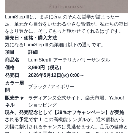
LumiStepⅢは、まさにénaiのそんな哲学が詰まった一
足。足元から自分をいたわる小さな習慣が、私たちの毎日
をより豊かに、そしてもっと輝かせてくれるはずです。
発売日・価格・購入方法
気になるLumiStepⅢの詳細は以下の通りです。
項目
詳細
商品名
LumiStepⅢアーチリカバリーサンダル
価格
3,990円（税込）
発売日
2026年5月12日(火) 0:00～
カラー展
ブラック / アイボリー
開
販売チャ
ラディアンヌ公式サイト、楽天市場、Yahoo!
ネル
ショッピング
現在、発売記念として【39％オフキャンペーン】が実施
される予定です！
この高機能サンダルが、通常価格から
大幅に割引されるチャンスは見逃せません。足元の健康と