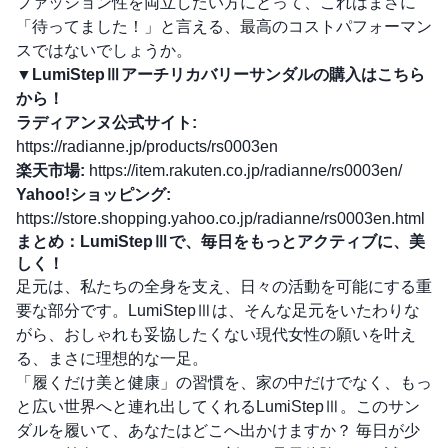
ファッション性を両立したい方にとって、これはまさに
「待ってました！」と言える、最高のコストパフォーマン
スではないでしょうか。
▼LumiStepⅢアーチリカバリーサンダルの購入はこちら
から！
ラディアンヌ公式サイト:
https://radianne.jp/products/rs0003en
楽天市場:
https://item.rakuten.co.jp/radianne/rs0003en/
Yahoo!ショッピング:
https://store.shopping.yahoo.co.jp/radianne/rs0003en.html
まとめ：LumiStepⅢで、毎日をもっとアクティブに、美
しく！
足元は、私たちの全身を支え、日々の活動を可能にする重
要な部分です。LumiStepⅢは、そんな足元をいたわりな
がら、おしゃれも妥協したくない現代女性の願いを叶え
る、まさに理想的な一足。
「履くだけ美と健康」の習慣を、家の中だけでなく、もっ
と広い世界へと連れ出してくれるLumiStepⅢ。このサン
ダルを履いて、あなたはどこへ出かけますか？ 毎日が少