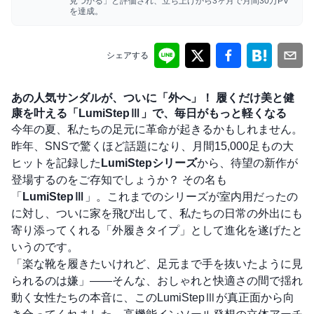
見つかる」と評価され、立ち上げから3ヶ月で月間30万PV
を達成。
シェアする
あの人気サンダルが、ついに「外へ」！ 履くだけ美と健
康を叶える「LumiStepⅢ」で、毎日がもっと軽くなる
今年の夏、私たちの足元に革命が起きるかもしれません。
昨年、SNSで驚くほど話題になり、月間15,000足もの大
ヒットを記録した
LumiStepシリーズ
から、待望の新作が
登場するのをご存知でしょうか？ その名も
「
LumiStepⅢ
」。これまでのシリーズが室内用だったの
に対し、ついに家を飛び出して、私たちの日常の外出にも
寄り添ってくれる「外履きタイプ」として進化を遂げたと
いうのです。
「楽な靴を履きたいけれど、足元まで手を抜いたように見
られるのは嫌」――そんな、おしゃれと快適さの間で揺れ
動く女性たちの本音に、このLumiStepⅢが真正面から向