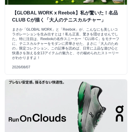
【GLOBAL WORK x Reebok】私が驚いた！名品
CLUB Cが描く「大人のテニスカルチャー」
まさか「GLOBAL WORK」と「Reebok」が、こんなにも美しいコ
ラボレーションを生み出すとは！私も正直、驚きを隠せませんでし
た。特に注目は、Reebokの名作スニーカー「CLUB C」をモチーフ
に、テニスカルチャーをモダンに昇華させた、まさに「大人のため
の」限定コレクション。この記事を読めば、日常に上品な遊び心と
快適さを加える全13アイテムの魅力と、その秘められたストーリー
がわかりますよ！
2026/08/07