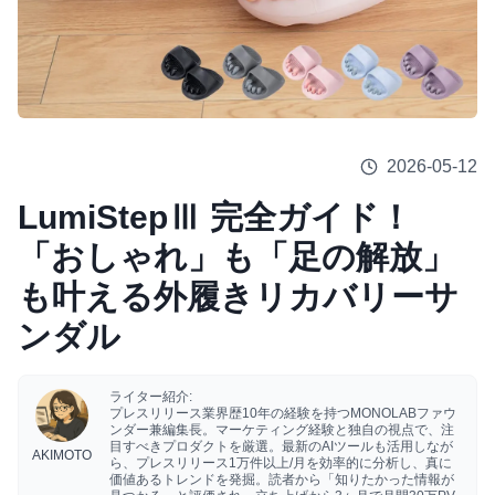
2026-05-12
LumiStepⅢ 完全ガイド！
「おしゃれ」も「足の解放」
も叶える外履きリカバリーサ
ンダル
ライター紹介:
プレスリリース業界歴10年の経験を持つMONOLABファウ
ンダー兼編集長。マーケティング経験と独自の視点で、注
目すべきプロダクトを厳選。最新のAIツールも活用しなが
AKIMOTO
ら、プレスリリース1万件以上/月を効率的に分析し、真に
価値あるトレンドを発掘。読者から「知りたかった情報が