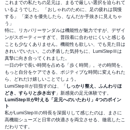
これまでの私たちの足元は、まるで厳しい選択を迫られて
いるようでした。 「おしゃれのために、足の疲れは我慢
する」 「楽さを優先したら、なんだか手抜きに見えちゃ
う」
特に、リカバリーサンダルは機能性が魅力ですが、デザイ
ンがスポーティーすぎて、普段着に合わせにくいと感じる
ことも少なくありません。機能性も欲しい、でも見た目は
きれいでいたい。この矛盾した気持ちに、LumiStepⅢは
真摯に向き合ってくれました。
一日の中で長い時間を占める「歩く時間」。その時間を、
もっと自分をケアできる、ポジティブな時間に変えられた
ら、どれだけ嬉しいことでしょう。
LumiStepⅢが目指すのは、「
しっかり整え、ふんわりほ
どき、すらりと歩き出す
」新感覚の足元体験です。
LumiStepⅢが叶える「足元へのいたわり」4つのポイン
ト
私がLumiStepⅢの特長を深掘りして感じたのは、まさに
高機能シューズと日常の快適さを両立させる、徹底したこ
だわりです。