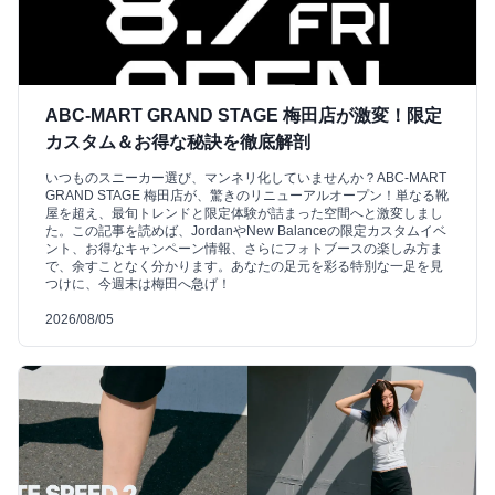
ABC-MART GRAND STAGE 梅田店が激変！限定
カスタム＆お得な秘訣を徹底解剖
いつものスニーカー選び、マンネリ化していませんか？ABC-MART
GRAND STAGE 梅田店が、驚きのリニューアルオープン！単なる靴
屋を超え、最旬トレンドと限定体験が詰まった空間へと激変しまし
た。この記事を読めば、JordanやNew Balanceの限定カスタムイベ
ント、お得なキャンペーン情報、さらにフォトブースの楽しみ方ま
で、余すことなく分かります。あなたの足元を彩る特別な一足を見
つけに、今週末は梅田へ急げ！
2026/08/05