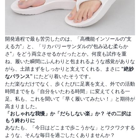
開発過程で最も苦労したのは、「高機能インソールの“支
える力”」と、「リカバリーサンダルの“包み込む柔らか
さ”」をどう両立させるかだったとか。何度も試作を重
ね、履いた瞬間にふんわりと包まれるような感覚がありな
がら、土踏まずをしっかりと支えてくれる、まさに
“絶妙
なバランス”
にたどり着いたそうです。
ただ楽なだけでなく、歩くたびに足裏を支え、外での活動
時間までをも「自分をいたわる時間」に変えてくれる一
足。私も、これを聞いて「早く履いてみたい！」と期待が
高まりました。
「おしゃれな我慢」か「だらしない楽」か？ その二択は
もう終わりに
あなたも、「今日はどこまで歩こうかな」とワクワクする
ような、そんな毎日を過ごしたくありませんか？