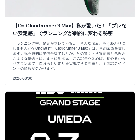
【On Cloudrunner 3 Max】私が驚いた！「ブレな
い安定感」でランニングが劇的に変わる秘密
「ランニング中、足元がブレて不安…」そんな悩み、もう終わりに
しませんか？Onの新作「Cloudrunner 3 Max」は、その常識を覆し
ます。私も最初は半信半疑でしたが、その驚くべき安定感と包み込
むような快適さは、まさに新次元！この記事を読めば、初心者から
ベテランまで、自分らしい走りを実現できる理由と、全国試走イベ
ントの情報が分かります。
2026/08/06