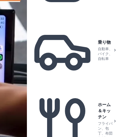
乗り物
自動車、
バイク、
自転車
ホーム
＆キッ
チン
フライパ
ン、包
丁、布団