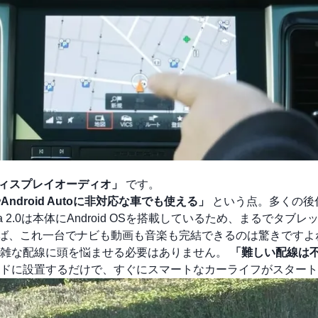
ルディスプレイオーディオ」
です。
ayやAndroid Autoに非対応な車でも使える」
という点。多くの後
2.0は本体にAndroid OSを搭載しているため、まるでタブレ
があれば、これ一台でナビも動画も音楽も完結できるのは驚きですよ
複雑な配線に頭を悩ませる必要はありません。
「難しい配線は
ドに設置するだけで、すぐにスマートなカーライフがスタート