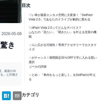
目次
古い車が最新エンタメ空間に大変身！「GetPairr
Vista 2.0」であなたのドライブが劇的に変わる
GetPairr Vista 2.0ってどんなデバイス？
あなたの「見たい」「聞きたい」を叶える充実の機
2026-05-08
能
る驚き
さらに広がる可能性！専用アクセサリーでカスタマ
イズ
今がチャンス！期間限定30％OFFで手に入れる賢い
選択
セールの詳細
。最新のAI
かる」と評価さ
まとめ：「車内をもっと楽しく」をGetPairrが叶え
る
カテゴリ