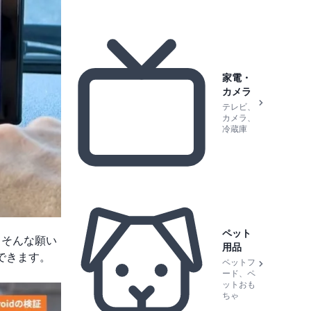
家電・
カメラ
テレビ、
カメラ、
冷蔵庫
ペット
、そんな願い
用品
示できます。
ペットフ
ード、ペ
ットおも
ちゃ