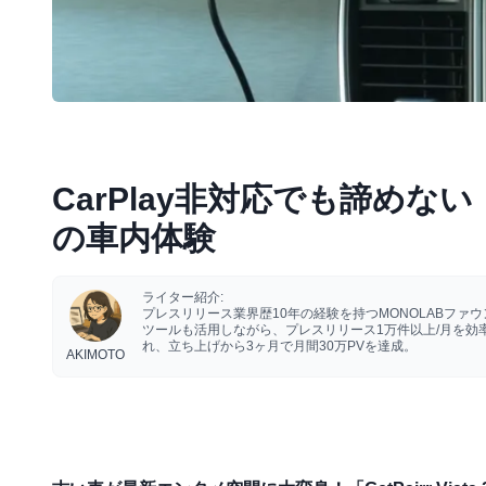
CarPlay非対応でも諦めない！【
の車内体験
ライター紹介:
プレスリリース業界歴10年の経験を持つMONOLABフ
ツールも活用しながら、プレスリリース1万件以上/月を
れ、立ち上げから3ヶ月で月間30万PVを達成。
AKIMOTO