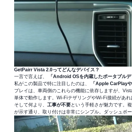
GetPairr Vista 2.0ってどんなデバイス？
一言で言えば、
「Android OSを内蔵したポータブ
私がこの製品で特に注目したのは、
「Apple CarPl
プレイは、車両側のこれらの機能に依存しますが、Vista 
単体で動作します。Wi-FiテザリングやWi-Fi接続
そして何より、
工事が不要
という手軽さが魅力です。
が示す通り、取り付けは非常にシンプル。ダッシュボー