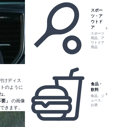
スポー
ツ・ア
ウトド
ア
スポーツ
用品、ア
ウトドア
用品
付けディス
食品・
ットのように
飲料
ね。
食品、ジ
不要」
の画像
ュース、
お酒
できます。