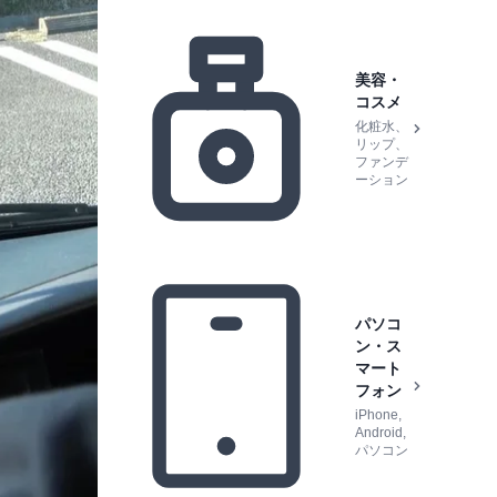
美容・
コスメ
化粧水、
リップ、
ファンデ
ーション
パソコ
ン・ス
マート
フォン
iPhone,
Android,
パソコン