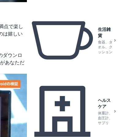
満点で楽し
生活雑
のは嬉しい
貨
食器、タ
オル、ク
ッション
リのダウンロ
があなただ
ヘルス
ケア
体重計、
血圧計、
サプリ