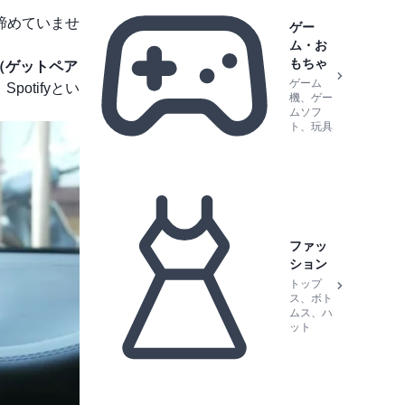
を諦めていませ
ゲー
。
ム・お
もちゃ
2.0（ゲットペア
ゲーム
potifyとい
機、ゲー
ムソフ
ト、玩具
ファッ
ション
トップ
ス、ボト
ムス、ハ
ット