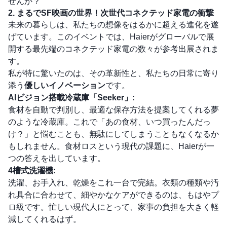
せんか？
2. まるでSF映画の世界！次世代コネクテッド家電の衝撃
未来の暮らしは、私たちの想像をはるかに超える進化を遂
げています。このイベントでは、Haierがグローバルで展
開する最先端のコネクテッド家電の数々が参考出展されま
す。
私が特に驚いたのは、その革新性と、私たちの日常に寄り
添う
優しいイノベーション
です。
AIビジョン搭載冷蔵庫「Seeker」:
食材を自動で判別し、最適な保存方法を提案してくれる夢
のような冷蔵庫。これで「あの食材、いつ買ったんだっ
け？」と悩むことも、無駄にしてしまうこともなくなるか
もしれません。食材ロスという現代の課題に、Haierが一
つの答えを出しています。
4槽式洗濯機:
洗濯、お手入れ、乾燥をこれ一台で完結。衣類の種類や汚
れ具合に合わせて、細やかなケアができるのは、もはやプ
ロ級です。忙しい現代人にとって、家事の負担を大きく軽
減してくれるはず。