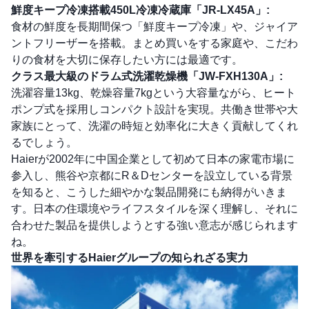
鮮度キープ冷凍搭載450L冷凍冷蔵庫「JR-LX45A」:
食材の鮮度を長期間保つ「鮮度キープ冷凍」や、ジャイア
ントフリーザーを搭載。まとめ買いをする家庭や、こだわ
りの食材を大切に保存したい方には最適です。
クラス最大級のドラム式洗濯乾燥機「JW-FXH130A」:
洗濯容量13kg、乾燥容量7kgという大容量ながら、ヒート
ポンプ式を採用しコンパクト設計を実現。共働き世帯や大
家族にとって、洗濯の時短と効率化に大きく貢献してくれ
るでしょう。
Haierが2002年に中国企業として初めて日本の家電市場に
参入し、熊谷や京都にR＆Dセンターを設立している背景
を知ると、こうした細やかな製品開発にも納得がいきま
す。日本の住環境やライフスタイルを深く理解し、それに
合わせた製品を提供しようとする強い意志が感じられます
ね。
世界を牽引するHaierグループの知られざる実力