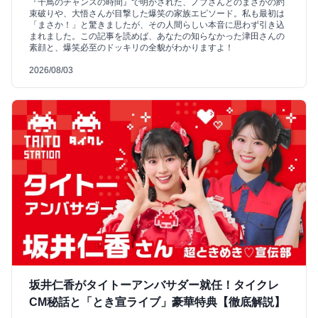
『千鳥のチャンスの時間』で明かされた、ノブさんとのまさかの約
束破りや、大悟さんが目撃した爆笑の家族エピソード。私も最初は
「まさか！」と驚きましたが、その人間らしい本音に思わず引き込
まれました。この記事を読めば、あなたの知らなかった津田さんの
素顔と、爆笑必至のドッキリの全貌がわかりますよ！
2026/08/03
坂井仁香がタイトーアンバサダー就任！タイクレ
CM秘話と「とき宣ライブ」豪華特典【徹底解説】