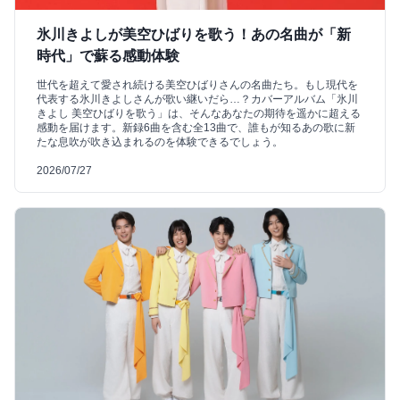
氷川きよしが美空ひばりを歌う！あの名曲が「新
時代」で蘇る感動体験
世代を超えて愛され続ける美空ひばりさんの名曲たち。もし現代を
代表する氷川きよしさんが歌い継いだら…？カバーアルバム「氷川
きよし 美空ひばりを歌う」は、そんなあなたの期待を遥かに超える
感動を届けます。新録6曲を含む全13曲で、誰もが知るあの歌に新
たな息吹が吹き込まれるのを体験できるでしょう。
2026/07/27