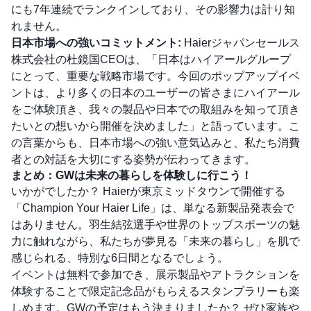
にも7年連続でランクインしており、その影響力は計り知
れません。
日本市場への強いコミットメント:
Haierジャパンセールス
株式会社の杜鏡国CEOは、「日本はハイアールグループ
にとって、重要な戦略市場です。今回のポップアップイベ
ントは、より多くの日本のユーザーの皆さまにハイアール
をご体験頂き、我々の製品や日本での取組みを知って頂き
たいとの想いから開催を決めました」と語っています。こ
の言葉からも、日本市場への強い意気込みと、私たち消費
者との対話を大切にする姿勢が伝わってきます。
まとめ：GWは未来の暮らしを体験しに行こう！
いかがでしたか？ Haierが東京ミッドタウンで開催する
「Champion Your Haier Life」は、単なる新製品発表会で
はありません。羽生結弦選手や世界のトップスポーツの魅
力に触れながら、私たちが夢見る「未来の暮らし」を肌で
感じられる、特別な6日間となるでしょう。
イベントは無料で参加でき、展示製品やアトラクションを
体験することで限定記念品がもらえるスタンプラリーも楽
しめます。GWの予定はもう決まりましたか？ ぜひ家族や