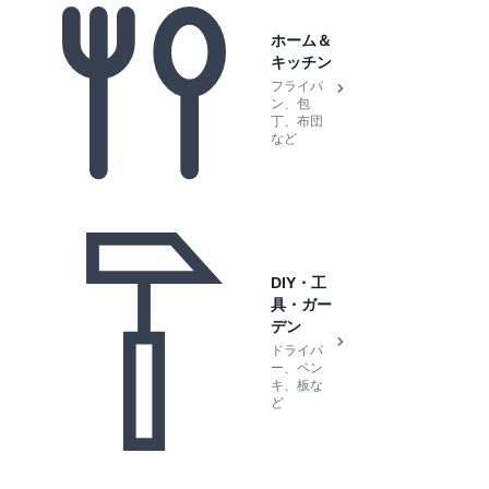
ホーム＆
キッチン
フライパ
ン、包
丁、布団
など
DIY・工
具・ガー
デン
ドライバ
ー、ペン
キ、板な
ど