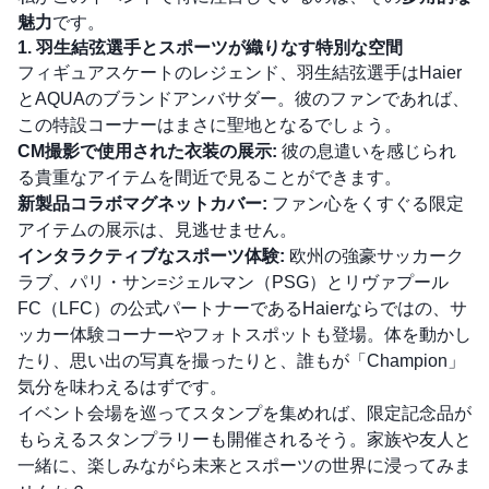
魅力
です。
1. 羽生結弦選手とスポーツが織りなす特別な空間
フィギュアスケートのレジェンド、羽生結弦選手はHaier
とAQUAのブランドアンバサダー。彼のファンであれば、
この特設コーナーはまさに聖地となるでしょう。
CM撮影で使用された衣装の展示:
彼の息遣いを感じられ
る貴重なアイテムを間近で見ることができます。
新製品コラボマグネットカバー:
ファン心をくすぐる限定
アイテムの展示は、見逃せません。
インタラクティブなスポーツ体験:
欧州の強豪サッカーク
ラブ、パリ・サン=ジェルマン（PSG）とリヴァプール
FC（LFC）の公式パートナーであるHaierならではの、サ
ッカー体験コーナーやフォトスポットも登場。体を動かし
たり、思い出の写真を撮ったりと、誰もが「Champion」
気分を味わえるはずです。
イベント会場を巡ってスタンプを集めれば、限定記念品が
もらえるスタンプラリーも開催されるそう。家族や友人と
一緒に、楽しみながら未来とスポーツの世界に浸ってみま