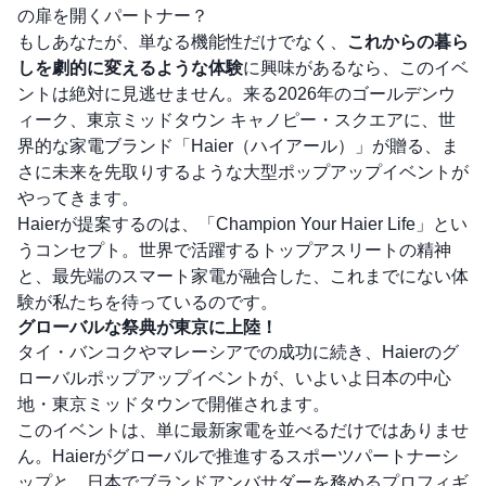
の扉を開くパートナー？
もしあなたが、単なる機能性だけでなく、
これからの暮ら
しを劇的に変えるような体験
に興味があるなら、このイベ
ントは絶対に見逃せません。来る2026年のゴールデンウ
ィーク、東京ミッドタウン キャノピー・スクエアに、世
界的な家電ブランド「Haier（ハイアール）」が贈る、ま
さに未来を先取りするような大型ポップアップイベントが
やってきます。
Haierが提案するのは、「Champion Your Haier Life」とい
うコンセプト。世界で活躍するトップアスリートの精神
と、最先端のスマート家電が融合した、これまでにない体
験が私たちを待っているのです。
グローバルな祭典が東京に上陸！
タイ・バンコクやマレーシアでの成功に続き、Haierのグ
ローバルポップアップイベントが、いよいよ日本の中心
地・東京ミッドタウンで開催されます。
このイベントは、単に最新家電を並べるだけではありませ
ん。Haierがグローバルで推進するスポーツパートナーシ
ップと、日本でブランドアンバサダーを務めるプロフィギ