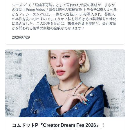
シーズン1で「続編不可能」とまで言われた伝説の番組が、まさか
の復活！Prime Video『賞金1億円の究極実験 トモダチ100人よべる
かな？』シーズン2では、一体どんな新ルールが導入され、芸能人
の本性をあぶり出すのでしょうか？私も最初はその常識破りの進化
に驚きました。この記事を読めば、想像を超える展開と、金か友情
かを問われる衝撃の実験の全貌がわかります！
2026/07/29
コムドットP『Creator Dream Fes 2026』！