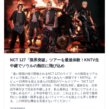
NCT 127「限界突破」ツアーを最速体験！KNTV生
中継でソウルの熱狂に飛び込め
「遠い韓国の地で開催されるNCT 127のライブ、その熱気をリアル
タイムで体感したい！」そう願うあなたへ朗報です！KNTVは、デ
ビュー10周年を迎える彼らの5度目のワールドツアー『NCT 127
5TH TOUR 'NEO CITY : SEOUL - THE REDLINE'』最終日を、日本
語字幕付きで完全生中継します。私も最初は「本当にリアルタイム
で楽しめるの？」と半信半疑でしたが、これはまさしく自宅で最前
列にいる感覚！限界を超えるパフォーマンスを誰よりも早く目撃す
る、この特別な機会を見逃さないでください！
2026/08/04