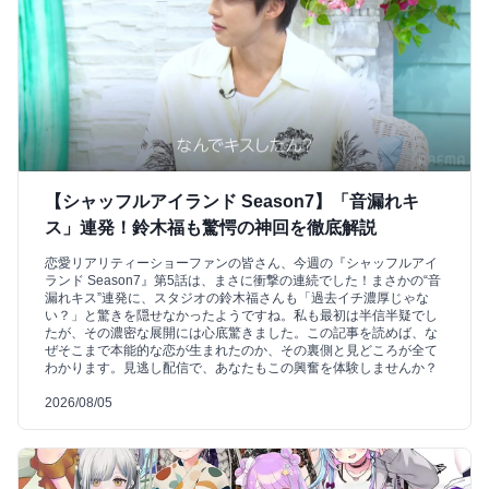
【シャッフルアイランド Season7】「音漏れキ
ス」連発！鈴木福も驚愕の神回を徹底解説
恋愛リアリティーショーファンの皆さん、今週の『シャッフルアイ
ランド Season7』第5話は、まさに衝撃の連続でした！まさかの“音
漏れキス”連発に、スタジオの鈴木福さんも「過去イチ濃厚じゃな
い？」と驚きを隠せなかったようですね。私も最初は半信半疑でし
たが、その濃密な展開には心底驚きました。この記事を読めば、な
ぜそこまで本能的な恋が生まれたのか、その裏側と見どころが全て
わかります。見逃し配信で、あなたもこの興奮を体験しませんか？
2026/08/05