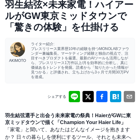
羽生結弦×未来家電！ハイアー
ルがGW東京ミッドタウンで
「驚きの体験」を仕掛ける
ライター紹介:
プレスリリース業界歴10年の経験を持つMONOLABファウ
ンダー兼編集長。マーケティング経験と独自の視点で、注
目すべきプロダクトを厳選。最新のAIツールも活用しなが
AKIMOTO
ら、プレスリリース1万件以上/月を効率的に分析し、真に
価値あるトレンドを発掘。読者から「知りたかった情報が
見つかる」と評価され、立ち上げから3ヶ月で月間30万PV
を達成。
シェアする
羽生結弦選手と出会う未来家電の祭典！HaierがGWに東
京ミッドタウンで描く「Champion Your Haier Life」
「家電」と聞いて、あなたはどんなイメージを抱きます
か？ 日々の暮らしを便利にするツール、それとも未来へ