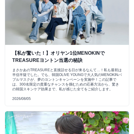
【私が驚いた！】オリヤン1位MENOKINで
TREASUREヨントン当選の秘訣
まさかあのTREASUREと直接話せる日が来るなんて…！私も最初は
半信半疑でした。でも、韓国OLIVE YOUNGで大人気のMENOKINバ
ブルマスクが、夢のヨントンキャンペーンを実施中！この記事で
は、300名限定の貴重なチャンスを掴むための応募方法から、驚き
の韓国スキンケア効果まで、私が感じた全てをご紹介します。
2026/08/05