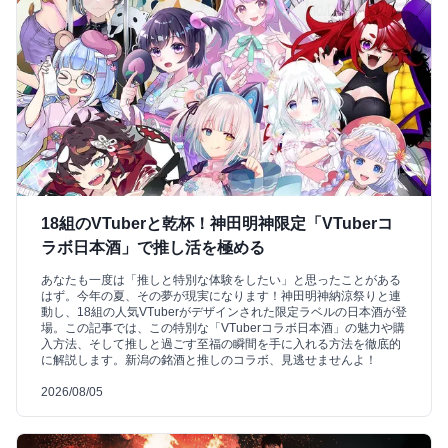
18組のVTuberと乾杯！神田明神限定「VTuberコ
ラボ日本酒」で推し活を極める
あなたも一度は「推しと特別な体験をしたい」と思ったことがある
はず。今年の夏、その夢が現実になります！神田明神納涼祭りと連
動し、18組の人気VTuberがデザインされた限定ラベルの日本酒が登
場。この記事では、この特別な「VTuberコラボ日本酒」の魅力や購
入方法、そして推しと過ごす至福の瞬間を手に入れる方法を徹底的
に解説します。新潟の銘酒と推しのコラボ、見逃せませんよ！
2026/08/05