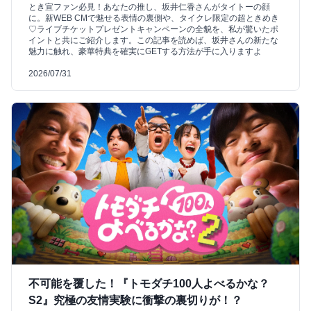
とき宣ファン必見！あなたの推し、坂井仁香さんがタイトーの顔
に。新WEB CMで魅せる表情の裏側や、タイクレ限定の超ときめき
♡ライブチケットプレゼントキャンペーンの全貌を、私が驚いたポ
イントと共にご紹介します。この記事を読めば、坂井さんの新たな
魅力に触れ、豪華特典を確実にGETする方法が手に入りますよ
2026/07/31
不可能を覆した！『トモダチ100人よべるかな？
S2』究極の友情実験に衝撃の裏切りが！？