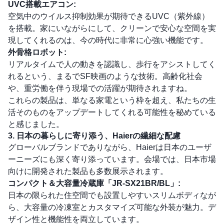
UVC搭載エアコン:
空気中のウイルス抑制効果が期待できるUVC（紫外線）
を搭載。家にいながらにして、クリーンで安心な空間を実
現してくれるのは、今の時代に非常に心強い機能です。
外骨格ロボット:
リアルタイムで人の動きを認識し、歩行をアシストしてく
れるという、まるでSF映画のような技術。高齢化社会
や、重労働を伴う現場での活躍が期待されますね。
これらの製品は、単なる家電という枠を超え、私たちの生
活そのものをアップデートしてくれる可能性を秘めている
と感じました。
3. 日本の暮らしに寄り添う、Haierの繊細な配慮
グローバルブランドでありながら、Haierは日本のユーザ
ーニーズにも深く寄り添っています。会場では、日本市場
向けに開発された製品も多数展示されます。
コンパクト＆大容量冷蔵庫「JR-SX21BR/BL」:
日本の限られた住空間でも設置しやすいスリムボディなが
ら、大容量の冷凍室とカスタマイズ可能な外装が魅力。デ
ザイン性と機能性を両立しています。