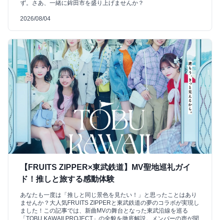
ず。さあ、一緒に鉾田市を盛り上げませんか？
2026/08/04
【FRUITS ZIPPER×東武鉄道】MV聖地巡礼ガイ
ド！推しと旅する感動体験
あなたも一度は「推しと同じ景色を見たい！」と思ったことはあり
ませんか？大人気FRUITS ZIPPERと東武鉄道の夢のコラボが実現し
ました！この記事では、新曲MVの舞台となった東武沿線を巡る
「TOBU KAWAII PROJECT」の全貌を徹底解説。メンバーの声が聞