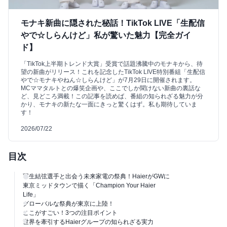
モナキ新曲に隠された秘話！TikTok LIVE「生配信
やで☆しらんけど」私が驚いた魅力【完全ガイ
ド】
「TikTok上半期トレンド大賞」受賞で話題沸騰中のモナキから、待
望の新曲がリリース！これを記念したTikTok LIVE特別番組「生配信
やで☆モナキやねん☆しらんけど」が7月29日に開催されます。
MCママタルトとの爆笑企画や、ここでしか聞けない新曲の裏話な
ど、見どころ満載！この記事を読めば、番組の知られざる魅力が分
かり、モナキの新たな一面にきっと驚くはず。私も期待していま
す！
2026/07/22
目次
羽生結弦選手と出会う未来家電の祭典！HaierがGWに
東京ミッドタウンで描く「Champion Your Haier
Life」
グローバルな祭典が東京に上陸！
ここがすごい！3つの注目ポイント
世界を牽引するHaierグループの知られざる実力