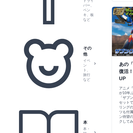
ドライ
バー、
ペン
キ、板
など
その
他
イベ
あの「
ン
ト、
復活
旅行
UP
など
アニメ『
が10年
「ザブ
セット
リング
ツも付
ン待望
クして
本
本・