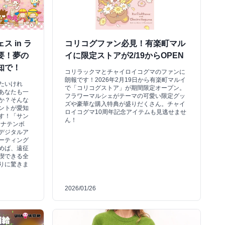
 in ラ
コリコグファン必見！有楽町マル
要！夢の
イに限定ストアが2/19からOPEN
知で！
コリラックマとチャイロイコグマのファンに
朗報です！2026年2月19日から有楽町マルイ
たいけれ
で「コリコグストア」が期間限定オープン。
あなたも一
フラワーマルシェがテーマの可愛い限定グッ
か？そんな
ズや豪華な購入特典が盛りだくさん。チャイ
ントが愛知
ロイコグマ10周年記念アイテムも見逃せませ
す！「サン
ん！
ーナテンボ
デジタルア
ーティング
めば、遠征
喫できる全
りに驚きま
2026/01/26