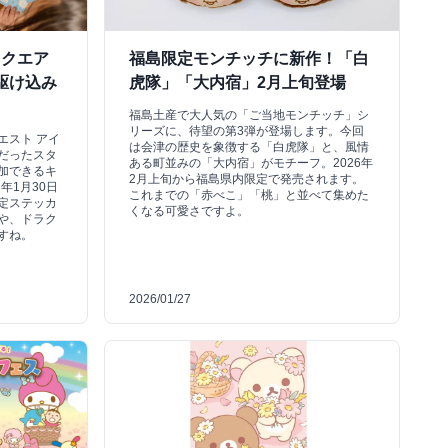
ラクエア
福島限定モンチッチに新作！「白
駆け込み
虎隊」「大内宿」2月上旬登場
福島土産で大人気の「ご当地モンチッチ」シ
リーズに、待望の第3弾が登場します。今回
エスト アイ
は会津の歴史を象徴する「白虎隊」と、風情
だったスタ
ある町並みの「大内宿」がモチーフ。2026年
加できるキ
2月上旬から福島県内限定で発売されます。
年1月30日
これまでの「赤べこ」「桃」と並べて集めた
定ステッカ
くなる可愛さですよ。
や、ドラク
すね。
2026/01/27