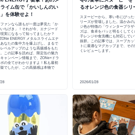
スライム缶で「かいしんのい
るオレンジ色の食器シリ
き」を体験せよ！
スヌーピーから、寒い冬にぴった
リーズが登場しました。温かみの
エファンなら誰もが一度は夢見た「か
ジ色が特徴の「ウィンターブラザ
のいちげき」！それが今、エナジード
ズは、食卓をパッと明るくしてく
で現実になるって知ってましたか？
子レンジや食洗機にも対応してい
 ZONe ENERGY メタルスライムエナ
抜群。この記事では、スープカッ
、あなたの集中力を爆上げし、まるで
トに最適なマグカップまで、その
のレベルアップのような高揚感をもた
くレビューします。
す。この記事を読めば、限定缶の魅力
キャンペーン情報まで、ZONe×ドラ
ラボの全てがわかりますよ！私も最初
半疑でしたが、この高揚感は本物で
/28
2026/01/28