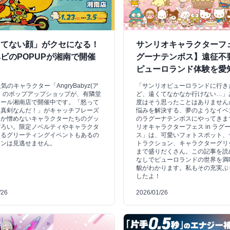
ってない顔」がクセになる！
サンリオキャラクターフェス
ビのPOPUPが湘南で開催
グーナテンボス】遠征不
ピューロランド体験を愛
気のキャラクター「AngryBabyz(ア
「サンリオピューロランドに行き
」のポップアップショップが、有隣堂
ど、遠くてなかなか行けない…」
モール湘南店で開催中です。「怒って
度はそう思ったことはありません
！真剣なんだ！」がキャッチフレーズ
悩みを解決する、夢のようなイベ
こか憎めないキャラクターたちのグッ
のラグーナテンボスにやってきま
ぞろい。限定ノベルティやキャラクタ
リオキャラクターフェス in ラグ
えるグリーティングイベントもあるの
ス」は、可愛いフォトスポット、
ァンは見逃せません。
トラクション、キャラクターグリ
まで盛りだくさん。この記事を読
なしでピューロランドの世界を満
貌がわかります。私もその充実ぶ
したよ！
/26
2026/01/26