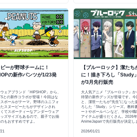
ーピーが野球チームに！
【ブルーロック】潔たち
SHOPの新作パンツが1/23発
に！描き下ろし「Study
が3月先行販売
ウェアブランド「HIPSHOP」から、
大人気アニメ『ブルーロック』か
UTSとの新作コラボが登場！今回はな
待望の新作グッズが登場です。今
ースボールがテーマ。野球のユニフォ
と、潔世一たちが“先生”になった
着たスヌーピーたちがデザインされ
ろした「Study」シリーズ。教科
愛くてスポーティーなアンダーウェア
ートやボールペンなど、学校や職
キッズサイズもあるので、親子でお揃
アイテムが盛りだくさん。2026年
るのもおすすめですよ。
AnimeJapanで先行販売が決定
/21
2026/01/21