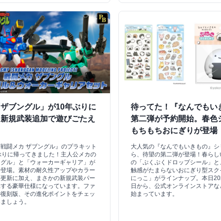
ザブングル」が10年ぶりに
待ってた！『なんでもい
！新規武装追加で遊びごたえ
第二弾が予約開始。春色
もちもちおにぎりが登場
戦闘メカ ザブングル』のプラキット
大人気の『なんでもいきもの』シ
ぶりに帰ってきました！主人公メカの
ら、待望の第二弾が登場！春らし
ングル」と「ウォーカーギャリア」が
の「ぷくぷくドロップシール」と
で登場。素材の耐久性アップやカラー
触感がたまらないおにぎり型スク
の更新に加え、まさかの新規武装パー
にっこ」がラインナップ。本日202
属する豪華仕様になっています。ファ
日から、公式オンラインストアな
の復刻版、その進化ポイントをチェッ
始まっています。
みましょう。