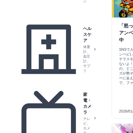
ン
「怒
ヘル
アンベ
スケ
中
ア
体重
SNSで人
計、
ンベビ)
血圧
テラス
計、
ないよ
サプ
の、ど
リ
ズが勢
ーに会
で、フ
家
電・
カメ
2026/01
ラ
テレ
ビ、
カメ