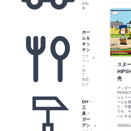
自転
車
ホー
ム＆
キッ
チン
フラ
イパ
スヌ
ン、
包
HIP
丁、
売
布団
など
アンダー
PEAN
んとベ
DIY・
ームを
た、可
工
です。
具・
いにす
ガー
デン
2026/01