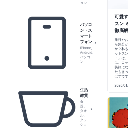
ョン
可愛
スン 
パソコ
ン・ス
徹底
マート
旅行や
フォン
ら気分
iPhone,
か？私
Android,
ットス
パソコ
ト』は
ン
は、コ
笑顔に
たもき
はずで
2026/01
生活
雑貨
食
器、
タオ
ル、
クッ
ショ