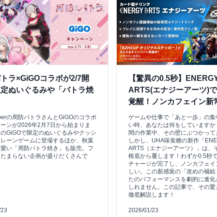
トラ×GiGOコラボが2/7開
【驚異の0.5秒】ENERG
限定ぬいぐるみや「パトラ焼
ARTS(エナジーアーツ)
も
覚醒！ノンカフェイン新
uberの周防パトラさんとGiGOのコラボ
ゲームや仕事で「あと一歩」の集
ーンが2026年2月7日から始まりま
い時、あなたは何をしていますか
のGiGOで限定のぬいぐるみやクッシ
間の作業中、その壁にぶつかって
クレーンゲームに登場するほか、秋葉
しかし、UHA味覚糖の新作「ENE
可愛い「周防パトラ焼き」も販売。フ
ARTS（エナジーアーツ）」は、
はたまらない企画が盛りだくさんで
根底から覆します！わずか0.5秒
チャージが完了し、ノンカフェイ
しい。この新感覚の「攻めの補給
たのパフォーマンスを劇的に進化
しれません。この記事で、その驚
徹底解説します！
/23
2026/01/23