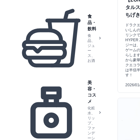
タル
ちげ
食
品・
ドラク
飲料
いしん
リンク
食
HYPER
品、
ジーは
ジュ
ゲーム
ー
らしま
ス、
から豪華
お酒
クエコ
は半信
す！
美
2026/01
容・
コス
メ
化粧
水、
リッ
プ、
ファ
ンデ
ーシ