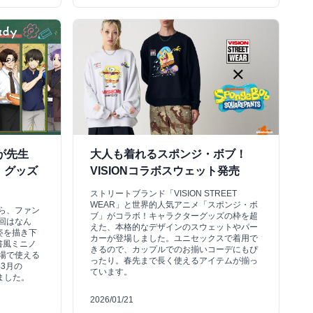
が先生
大人も着れるスポンジ・ボブ！
」グッズ
VISIONコラボスウェット発売
ストリートブランド「VISION STREET
WEAR」と世界的人気アニメ「スポンジ・ボ
ら、ファン
ブ」がコラボ！キャラクターグッズの枠を超
回はなん
えた、本格的なデザインのスウェットやパー
姿を描き下
カーが登場しました。ユニセックスで着用で
書風ミニノ
きるので、カップルでのお揃いコーデにもぴ
場で使える
ったり。春先まで長く使えるアイテムが揃っ
3月の
ています。
しました。
2026/01/21