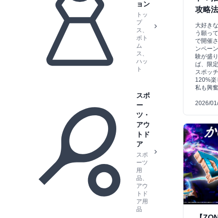
ョン
攻略
トッ
プ
大好きな
ス、
う願って
ボト
で開催さ
ム
ンペー
ス、
験が盛
ハッ
ば、限
ト
スポッ
120%
私も興
スポ
2026/01
ー
ツ・
アウ
トド
ア
スポ
ーツ
用
品、
アウ
トド
ア用
品
【ZO