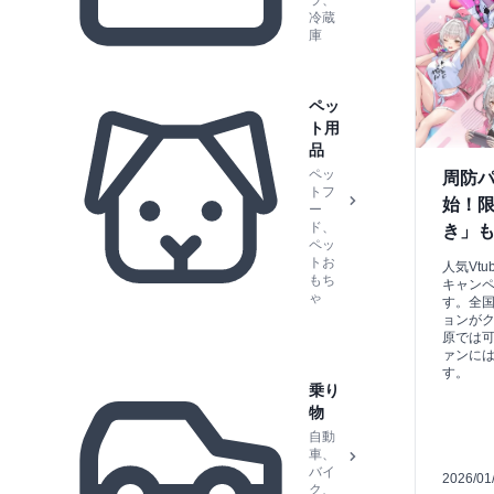
ラ、
冷蔵
庫
ペッ
ト用
品
ペッ
周防パ
トフ
始！
ー
ド、
き」
ペッ
トお
人気Vt
もち
キャンペ
ゃ
す。全国
ョンが
原では
ァンに
す。
乗り
物
自動
車、
バイ
2026/01
ク、