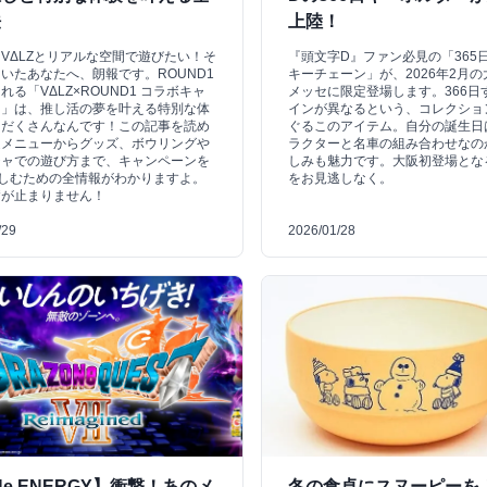
法
上陸！
VΔLZとリアルな空間で遊びたい！そ
『頭文字D』ファン必見の「365
いたあなたへ、朗報です。ROUND1
キーチェーン」が、2026年2月
れる「VΔLZ×ROUND1 コラボキャ
メッセに限定登場します。366日
ン」は、推し活の夢を叶える特別な体
インが異なるという、コレクショ
りだくさんなんです！この記事を読め
ぐるこのアイテム。自分の誕生日
定メニューからグッズ、ボウリングや
ラクターと名車の組み合わせなの
チャでの遊び方まで、キャンペーンを
しみも魅力です。大阪初登場とな
楽しむための全情報がわかりますよ。
をお見逃しなく。
奮が止まりません！
/29
2026/01/28
Ne ENERGY】衝撃！あのメ
冬の食卓にスヌーピーを