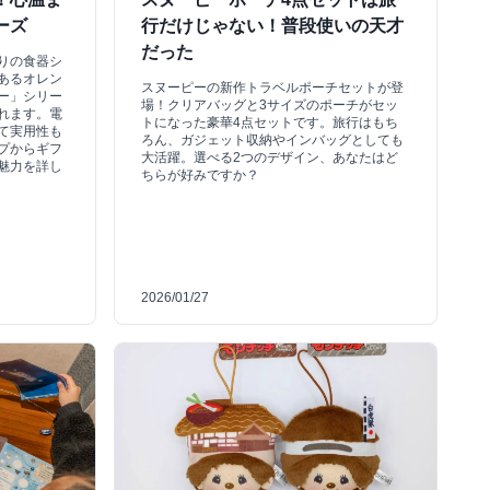
ーズ
行だけじゃない！普段使いの天才
だった
りの食器シ
あるオレン
スヌーピーの新作トラベルポーチセットが登
ー」シリー
場！クリアバッグと3サイズのポーチがセッ
れます。電
トになった豪華4点セットです。旅行はもち
て実用性も
ろん、ガジェット収納やインバッグとしても
プからギフ
大活躍。選べる2つのデザイン、あなたはど
魅力を詳し
ちらが好みですか？
2026/01/27