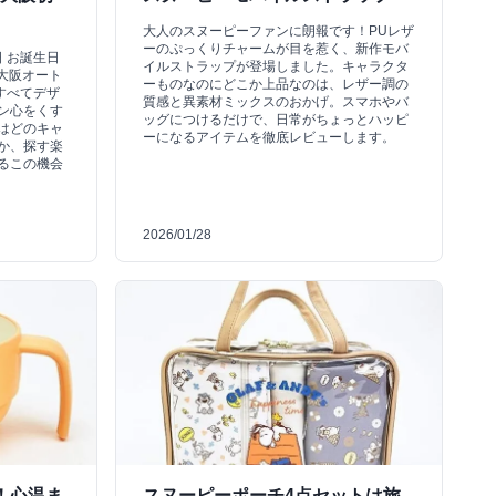
大人のスヌーピーファンに朗報です！PUレザ
ーのぷっくりチャームが目を惹く、新作モバ
日 お誕生日
イルストラップが登場しました。キャラクタ
の大阪オート
ーものなのにどこか上品なのは、レザー調の
すべてデザ
質感と異素材ミックスのおかげ。スマホやバ
ン心をくす
ッグにつけるだけで、日常がちょっとハッピ
はどのキャ
ーになるアイテムを徹底レビューします。
か、探す楽
るこの機会
2026/01/28
！心温ま
スヌーピーポーチ4点セットは旅