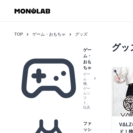
TOP
ゲーム・おもちゃ
グッズ
グッ
ゲー
ム・
おも
ちゃ
ゲー
ム
機、
ゲー
ムソ
フ
ト、
玩具
ファ
VΔL
ッシ
ド！