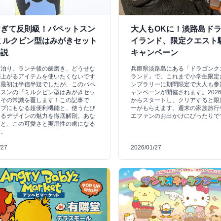
すぎて反則級！パペットスン
大人もOKに！淡路島ド
ミルクビン型はみがきセット
イランド、限定クエスト
解説
キャンペーン
お泊り、ランチ後の歯磨き、どうせな
兵庫県淡路島にある「ドラゴンク
が上がるアイテムを使いたくないです
ランド」で、これまで小学生限定
も最初は半信半疑でしたが、このパペ
ンプラリーに期間限定で大人も参
ンスンの『ミルクビン型はみがきセッ
ャンペーンが開催されます。2026
、その常識を覆します！この記事で
からスタートし、クリアすると限
ップにもなる超便利機能と、使うたび
ーがもらえます。週末の家族旅行
なるデザインの魅力を徹底解剖。あな
エファンのお出かけにぴったりで
っと、この可愛さと実用性の虜になる
す。
/27
2026/01/27