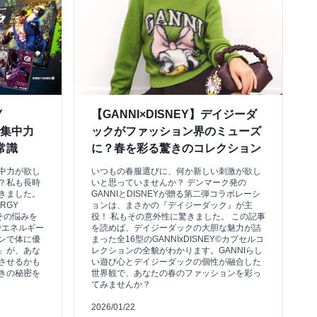
Y
【GANNI×DISNEY】デイジーダ
で集中力
ックがファッション界のミューズ
常識
に？春を彩る驚きのコレクション
中力が欲し
いつもの春服選びに、何か新しい刺激が欲し
？私も長時
いと思っていませんか？ デンマーク発の
きました。
GANNIとDISNEYが贈る第二弾コラボレーシ
RGY
ョンは、まさかの『デイジーダック』が主
その悩みを
役！ 私もその意外性に驚きました。 この記事
でエネルギー
を読めば、デイジーダックの大胆な魅力が詰
ンで体に優
まった全16型のGANNIxDISNEY©カプセルコ
」が、あな
レクションの全貌がわかります。GANNIらし
させるかも
い遊び心とデイジーダックの個性が融合した
きの秘密を
世界観で、あなたの春のファッションを彩っ
てみませんか？
2026/01/22