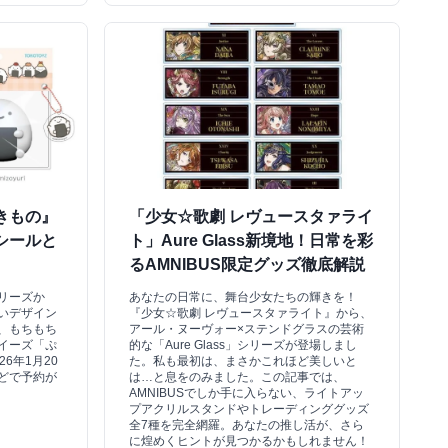
きもの』
「少女☆歌劇 レヴュースタァライ
シールと
ト」Aure Glass新境地！日常を彩
るAMNIBUS限定グッズ徹底解説
リーズか
あなたの日常に、舞台少女たちの輝きを！
いデザイン
『少女☆歌劇 レヴュースタァライト』から、
、もちもち
アール・ヌーヴォー×ステンドグラスの芸術
イーズ「ぷ
的な「Aure Glass」シリーズが登場しまし
6年1月20
た。私も最初は、まさかこれほど美しいと
どで予約が
は…と息をのみました。この記事では、
AMNIBUSでしか手に入らない、ライトアッ
プアクリルスタンドやトレーディンググッズ
全7種を完全網羅。あなたの推し活が、さら
に煌めくヒントが見つかるかもしれません！