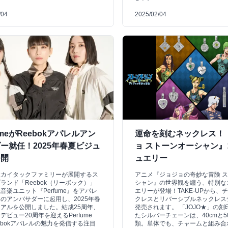
/04
2025/02/04
umeがReebokアパレルアン
運命を刻むネックレス！
ー就任！2025年春夏ビジュ
ョ ストーンオーシャン』
公開
ュエリー
社カイタックファミリーが展開するス
アニメ『ジョジョの奇妙な冒険 
ランド「Reebok（リーボック）」
シャン』の世界観を纏う、特別な
音楽ユニット『Perfume』をアパレ
エリーが登場！TAKE-UPから、
のアンバサダーに起用し、2025年春
クレスとリバーシブルネックレス
アルを公開しました。結成25周年、
発売されます。 「JOJO★」の
デビュー20周年を迎えるPerfume
たシルバーチェーンは、40cmと5
ebokアパレルの魅力を発信する注目
類。単体でも、チャームと組み合