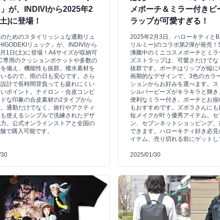
」が、INDIVIから2025年2
メポーチ＆ミラー付きビ
(土)に登場！
ラップが可愛すぎる！
性のためのスタイリッシュな通勤リュ
2025年2月3日、ハローキティとBR
IGODEKIリュック」が、INDIVIから
リルミー)のコラボ第2弾が発売！
年2月1日(土)に登場！A4サイズが収納可
沸騰中のミニコスメポーチとミラ
C専用のクッションポケットや多数の
ズストラップは、可愛さだけでな
トを備え、機能性も抜群。撥水素材を
抜群です。ポーチはリップが縦に
ているので、雨の日も安心です。さら
画期的なデザインで、3色のカラ
量設計で長時間背負っても疲れにくい
ションからお好みを選べます。ス
しいポイント。ナイロン・合皮コンビ
シルバービーズがキラキラと輝き
ドな印象の合皮素材の2タイプから
便利なミラー付き。ポーチとお揃
す。通勤だけでなく、旅行やアクティ
もおすすめです。ズボラさんにも
にも使えるシンプルで洗練されたデザ
短メイクが叶う優秀アイテム。セ
魅力。公式オンラインストアと全国の
ン、セブンネットショッピング、
VI店舗で購入可能です。
できます。ハローキティ好き必見
イテム、売り切れる前にゲットし
/30
2025/01/30