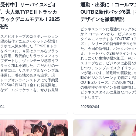
受付中】リーバイス×ビオ
通勤・出張に！コールマ
、大人気TYPEⅡトラッカ
OUTBIZ新作バッグ6選
ラックデニムモデル！2025
デザインを徹底解説
発売
ビジネスシーンに最適なバッグを
か？ コールマンから、ビジネス
イスとビオトープのコラボレーション
タイルにマッチする『OUTBIZ（
待望の新作デニムジャケットが登場！
ズ）』シリーズの新作6モデルが
ラボで人気を博した「TYPEⅡトラ
た。今回の新作は、バックパック
」をベースに、今回はクールなブラッ
え、トートバッグ2種がラインナ
ムを採用。現代的なリラックスフィッ
れしにくい生地や撥水加工、PC
ップデートし、ヴィンテージ感漂うフ
スリーブなど、ビジネスに必要な
ブラック加工を施した、こだわりの一
しつつ、シンプルでスタイリッシ
。素材には、サステナブルなヘンプ混
ンが魅力です。通勤時の普段使い
を使用し、着心地の良さも追求。現
時のビジネスシーンまで幅広く活
オトープオンラインストアにて予約受
OUTBIZシリーズ。この記事では
2025年2月14日（金）に発売開始。
の機能性やデザインを徹底解説し
別なデニムジャケットを、ぜひお見逃
ビジネススタイルに最適なバッグ
！
ートします。
/04
2025/02/04