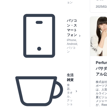
ョン
2025/02
パソコ
ン・ス
マート
フォン
iPhone,
Android,
パソコ
ン
Perf
バサダ
アル
生活
雑貨
株式会
食
ポーツブ
器、
は、人気
タオ
ルライン
ル、
夏ビジュ
クッ
メジャー
ショ
が、Re