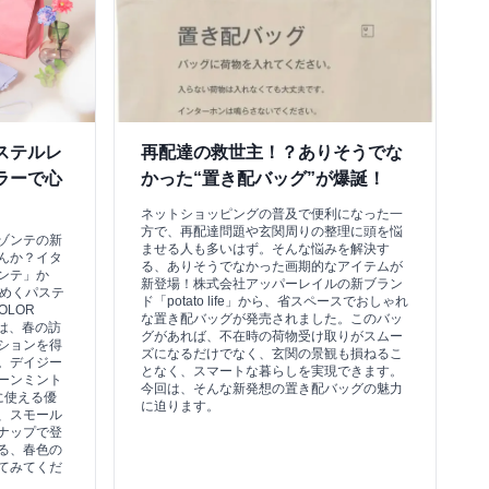
ステルレ
再配達の救世主！？ありそうでな
ラーで心
かった“置き配バッグ”が爆誕！
ネットショッピングの普及で便利になった一
方で、再配達問題や玄関周りの整理に頭を悩
ゾンテの新
ませる人も多いはず。そんな悩みを解決す
んか？イタ
る、ありそうでなかった画期的なアイテムが
ンテ」か
新登場！株式会社アッパーレイルの新ブラン
きめくパステ
ド「potato life」から、省スペースでおしゃれ
LOR
な置き配バッグが発売されました。このバッ
回は、春の訪
グがあれば、不在時の荷物受け取りがスムー
ションを得
ズになるだけでなく、玄関の景観も損ねるこ
。デイジー
となく、スマートな暮らしを実現できます。
ーンミント
今回は、そんな新発想の置き配バッグの魅力
に使える優
に迫ります。
、スモール
ナップで登
る、春色の
てみてくだ