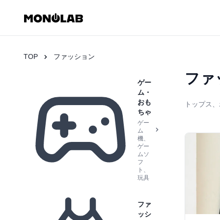
TOP
ファッション
ファ
ゲー
ム・
おも
トップス、
ちゃ
ゲー
ム
機、
ゲー
ムソ
フ
ト、
玩具
ファ
ッシ