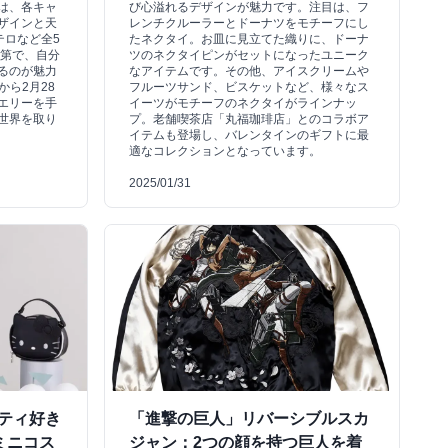
は、各キャ
び心溢れるデザインが魅力です。注目は、フ
ザインと天
レンチクルーラーとドーナツをモチーフにし
テロなど全5
たネクタイ。お皿に見立てた織りに、ドーナ
次第で、自分
ツのネクタイピンがセットになったユニーク
るのが魅力
なアイテムです。その他、アイスクリームや
から2月28
フルーツサンド、ビスケットなど、様々なス
エリーを手
イーツがモチーフのネクタイがラインナッ
世界を取り
プ。老舗喫茶店「丸福珈琲店」とのコラボア
イテムも登場し、バレンタインのギフトに最
適なコレクションとなっています。
2025/01/31
キティ好き
「進撃の巨人」リバーシブルスカ
ミニコス
ジャン：2つの顔を持つ巨人を着