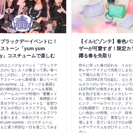
発ブラックデーイベントに！
【イルビゾンテ】春色パ
ストーン「yum yum
ザーが可愛すぎ！限定カ
my」コスチュームで楽しむ
躍る春を先取り
祥のユニークなイベント「ブラックデ
待ちに待った春の訪れを、イルビ
恋人のいない人々が集まって黒い食べ
作レザーアイテムで先取りしませ
しむこの日に、ぴったりのコスチュー
リア発の人気ブランド「イルビゾ
リアストーンから新登場！新シリーズ
ら、2025年2月7日(金)に、心と
yum yummy」は、ブラックを基調と
ルカラーのレザーコレクション“CO
類の個性的なコスチュームを展開。
LEATHER”が発売されます。今
ドのアームカバーが特徴の「憂鬱メイ
れを告げる花々からインスピレー
ら、ハーネスが目を引く「束縛猫メイ
た、限定カラーの魅力に迫ります
肩見せデザインがキュートな「妄想ウ
ピンク、ペールライラック、グリ
、デビルの羽がミステリアスな「依存
の3色展開で、どれもエイジレス
」まで、あなたらしいスタイルでブラ
しい色合いが特徴。バッグ、財布
ーを彩ります。今年のブラックデー
レザーグッズなど、豊富なライン
m yum yummy」のコスチューム
場します。見ているだけで心が躍
つもと違う特別な一日を過ごしてみま
レザーアイテムをぜひチェックし
？
さい。