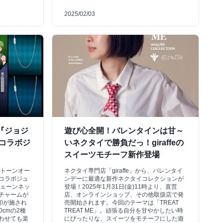
2025/02/03
『ジョジ
遊び心全開！バレンタインは甘～
コラボジ
いネクタイで勝負だっ！giraffeの
スイーツモチーフ新作登場
ストーンオー
ネクタイ専門店「giraffe」から、バレンタイ
コラボジュ
ンデーに最適な新作ネクタイコレクションが
チェーンネッ
登場！2025年1月31日(金)11時より、直営
チャームが
店、オンラインショップ、その他取扱店で発
刻印が施され
売開始されます。今回のテーマは「TREAT
0cmの2種
TREAT ME」。頑張る自分を甘やかしたい時
わせても楽
にぴったりな、スイーツをモチーフにした遊