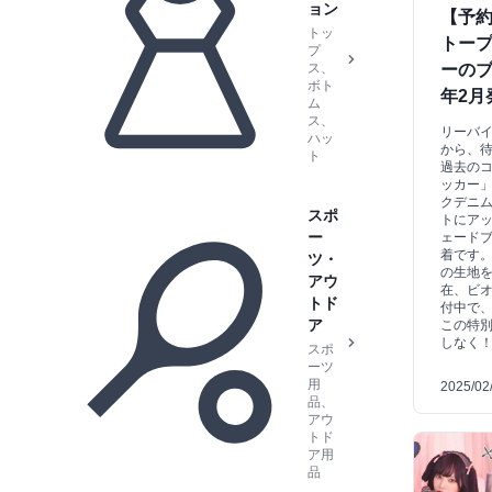
ョン
【予約
トッ
トープ
プ
ス、
ーのブ
ボト
年2月
ム
ス、
リーバ
ハッ
から、
ト
過去のコ
ッカー
クデニ
スポ
トにア
ー
ェード
着です
ツ・
の生地
アウ
在、ビ
トド
付中で、
ア
この特
しなく
スポ
ーツ
用
2025/02
品、
アウ
トド
ア用
品