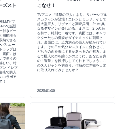
ーズスト
こなせ！
TVアニメ『進撃の巨人』より、リバーシブル
スカジャンが登場！エレンとミカサ、そして
ILMY(ブ
超大型巨人、リヴァイと調査兵団、2つの異
SNSで話題
なるデザインが楽しめる、まさに「2つの顔
ー付きビー
を持つ」特別な一着です。表面には、キャラ
く機能性も
クターたちの勇姿がダイナミックに刺繍さ
収納できる
れ、裏面には、迫力満点の巨人が描かれてい
ーバリエー
ます。その日の気分やスタイルに合わせて、
トラップは
どちらの面を表にするか選べるのが魅力。ま
、裏面には
るで巨人の力を纏うかのように、あなた自身
いで使うの
の「進撃」を後押ししてくれるでしょう。こ
嬉しい、時
のスカジャンを羽織り、作品の世界観を日常
ブン-イレブ
に取り入れてみませんか？
書店で購入
のコラボア
て！
2025/01/30