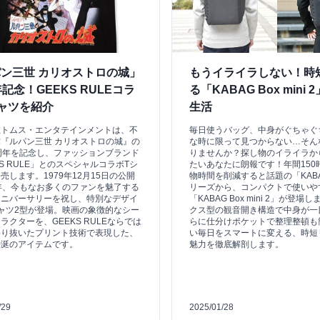
ン三世 カリオストロの城」
もうイライラしない！時
年記念！GEEKS RULEコラ
る「KABAG Box mini
ャツを紹介
生活
社トムス・エンタテインメントは、不
毎日使うバッグ、中身がぐちゃぐ
『ルパン三世 カリオストロの城』の
な時に限って見つからない…そん
周年を記念し、ファッションブランド
りませんか？探し物のイライラか
KS RULE」とのスペシャルコラボTシ
たいあなたに朗報です！年間150
売します。1979年12月15日の公開
物時間を削減すると話題の「KABA
年、今もなお多くのファンを魅了する
リーズから、コンパクトで使いや
アニバーサリーを祝し、特別なデザイ
「KABAG Box mini 2」が登
ャツ2型が登場。映画の象徴的なシー
クス型の観音開き構造で中身が一
ラクターを、GEEKS RULEならでは
らに仕分けポケットで整理整頓も
わり抜いたプリント技術で表現した、
い毎日をスマートに変える、時短
垂涎のアイテムです。
魅力を徹底解剖します。
/29
2025/01/28