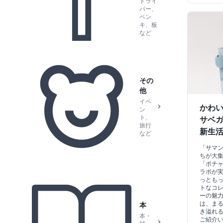
ドライ
バー、
ペン
キ、板
など
その
他
イベ
かわい
ン
ト、
サベ
旅行
新生
など
「サマ
ちが大
「ポチ
ラボが
っとも
トなコ
ーの魅力
は、ま
本
き溢れ
本・
ご紹介