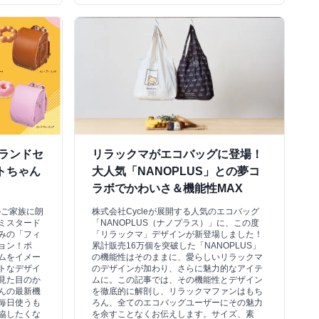
のランドセ
リラックマがエコバッグに登場！
トちゃん
大人気「NANOPLUS」との夢コ
ラボでかわいさ＆機能性MAX
のご家族に朗
株式会社Cycleが展開する人気のエコバッグ
ミスタード
「NANOPLUS（ナノプラス）」に、この度
みの「フィ
「リラックマ」デザインが新登場しました！
ョン！ポ
累計販売16万個を突破した「NANOPLUS」
ムをイメー
の機能性はそのままに、愛らしいリラックマ
トなデザイ
のデザインが加わり、さらに魅力的なアイテ
見た目のか
ムに。この記事では、その機能性とデザイン
んの最新機
を徹底的に解剖し、リラックマファンはもち
毎日使うも
ろん、全てのエコバッグユーザーにその魅力
協したくな
を余すことなくお伝えします。サイズ、素