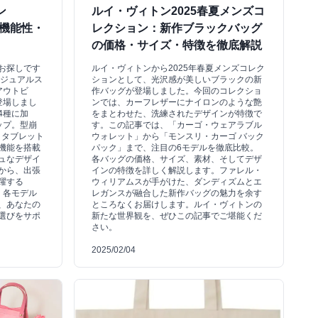
ン
ルイ・ヴィトン2025春夏メンズコ
｜機能性・
レクション：新作ブラックバッグ
の価格・サイズ・特徴を徹底解説
お探しです
ルイ・ヴィトンから2025年春夏メンズコレク
カジュアルス
ションとして、光沢感が美しいブラックの新
アウトビ
作バッグが登場しました。今回のコレクショ
登場しまし
ンでは、カーフレザーにナイロンのような艶
4種に加
をまとわせた、洗練されたデザインが特徴で
ップ。型崩
す。この記事では、「カーゴ・ウェアラブル
・タブレット
ウォレット」から「モンスリ・カーゴ バック
機能を搭載
パック」まで、注目の6モデルを徹底比較。
ュなデザイ
各バッグの価格、サイズ、素材、そしてデザ
から、出張
インの特徴を詳しく解説します。ファレル・
躍する
ウィリアムスが手がけた、ダンディズムとエ
、各モデル
レガンスが融合した新作バッグの魅力を余す
、あなたの
ところなくお届けします。ルイ・ヴィトンの
選びをサポ
新たな世界観を、ぜひこの記事でご堪能くだ
さい。
2025/02/04