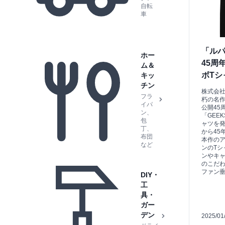
自転
車
「ルパ
ホー
45周
ム＆
ボTシ
キッ
チン
株式会
フラ
朽の名作
イパ
公開45
ン、
「GEE
包
ャツを発
丁、
から45
布団
本作の
など
ンのTシ
ンやキャ
のこだ
ファン
DIY・
工
具・
ガー
デン
2025/01