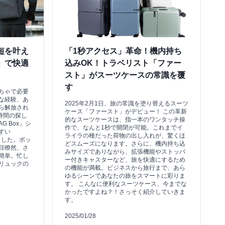
短を叶え
「1秒アクセス」革命！機内持ち
 2」で快適
込みOK！トラベリスト「ファー
スト」がスーツケースの常識を覆
す
ちゃで必要
な経験、あ
2025年2月1日、旅の常識を塗り替えるスーツ
ら解放され
ケース「ファースト」がデビュー！ この革新
時間の探し
的なスーツケースは、指一本のワンタッチ操
G Box」シ
作で、なんと1秒で開閉が可能。これまでイ
すい
ライラの種だった荷物の出し入れが、驚くほ
場しました。ボッ
どスムーズになります。さらに、機内持ち込
目瞭然、さ
みサイズでありながら、拡張機能やストッパ
簡単。忙し
ー付きキャスターなど、旅を快適にするため
リュックの
の機能が満載。ビジネスから旅行まで、あら
ゆるシーンであなたの旅をスマートに彩りま
す。 こんなに便利なスーツケース、今までな
かったですよね？！さっそく紹介していきま
す。
2025/01/28