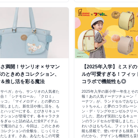
さ満開！サンリオ × サマン
【2025年入学】ミスド
ガのときめきコレクション、
ルが可愛すぎる！フィッ
活＆推し活を彩る魔法
コラボで機能性も◎
ンサベガ」から、サンリオの人気者た
2025年入学の新小学一年生とそ
集合！「シナモロール」「クロミ」
報！あの人気ドーナツチェーン「
ャッコ」「マイメロディ」との夢のコ
ーナツ」が、ランドセルでおなじ
実現しました。新生活や推し活を、も
ットちゃん」と夢のコラボレーシ
っとハッピーにする、とびきりキュー
ン・デ・リングやエンゼルクリー
レクションが登場です。各キャラクタ
ジした、思わず笑顔になるキュー
をぎゅっと詰め込んだ全8アイテム
ンのランドセルが登場しました。
るで魔法のよう。今回は、このときめ
わいさはもちろん、フィットちゃ
るコレクションの全貌を、じっくりと
能も搭載で、使いやすさも抜群。
いたします。さあ、あなたもこの可愛
のだから、デザインも機能性も妥