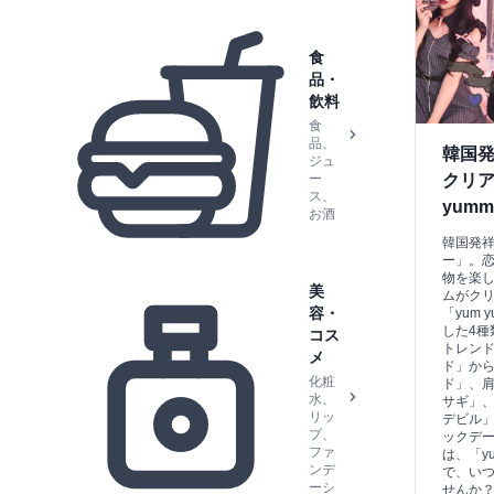
食
品・
飲料
食
品、
韓国
ジュ
クリア
ー
ス、
yum
お酒
韓国発
ー」。
物を楽
美
ムがク
容・
「yum 
した4種
コス
トレン
メ
ド」か
化粧
ド」、
水、
サギ」
リッ
デビル
プ、
ックデ
ファ
は、「yu
ンデ
で、い
ーシ
せんか