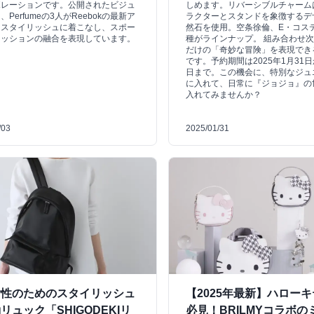
ボレーションです。公開されたビジュ
しめます。リバーシブルチャーム
Perfumeの3人がReebokの最新ア
ラクターとスタンドを象徴するデ
をスタイリッシュに着こなし、スポー
然石を使用。空条徐倫、E・コス
ァッションの融合を表現しています。
種がラインナップ。 組み合わせ
だけの「奇妙な冒険」を表現でき
です。予約期間は2025年1月31日
日まで。この機会に、特別なジュ
に入れて、日常に『ジョジョ』の
入れてみませんか？
/03
2025/01/31
女性のためのスタイリッシュ
【2025年最新】ハロー
リュック「SHIGODEKIリ
必見！BRILMYコラボの