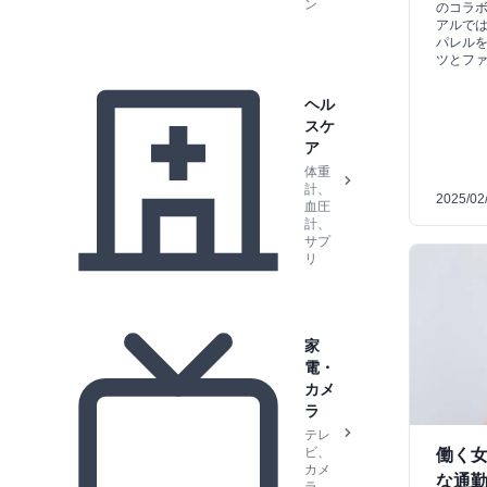
ン
のコラ
アルでは、
パレル
ツとフ
ヘル
スケ
ア
体重
計、
2025/02
血圧
計、
サプ
リ
家
電・
カメ
ラ
テレ
ビ、
働く
カメ
な通勤