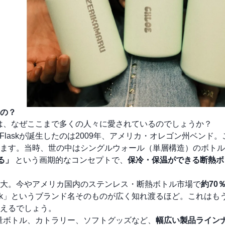
なの？
ず。では、なぜここまで多くの人々に愛されているのでしょうか？
Flaskが誕生したのは2009年、アメリカ・オレゴン州ベンド
ます。当時、世の中はシングルウォール（単層構造）のボトル
る」
という画期的なコンセプトで、
保冷・保温ができる断熱ボ
大。今やアメリカ国内のステンレス・断熱ボトル市場で
約70
lask」というブランド名そのものが広く知れ渡るほど。これはも
えるでしょう。
や軽量ボトル、カトラリー、ソフトグッズなど、
幅広い製品ライン