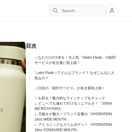
目次
あなただけの1本を！大人気「Hydro Flask」の刻印
サービスが名古屋に初上陸！
Hydro Flaskってどんなブランド？ なぜこんなに人
気なの？
大注目の「刻印サービス」が名古屋初上陸！
冬を彩る！魅力的なラインナップをチェック
1. どこへでも連れて行けるミニマルさ！「200ml
MICRO HYDRO」
2. 万能さが魅力！ブランド定番の「HYDRATION
16oz WIDE MOUTH」
3. アイコニックなスリムボディ！「HYDRATION
18oz STANDARD MOUTH」