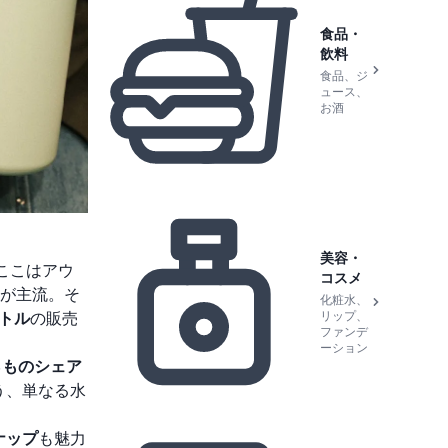
食品・
飲料
食品、ジ
ュース、
お酒
美容・
。ここはアウ
コスメ
が主流。そ
化粧水、
リップ、
トル
の販売
ファンデ
ーション
％ものシェア
う、単なる水
ナップ
も魅力