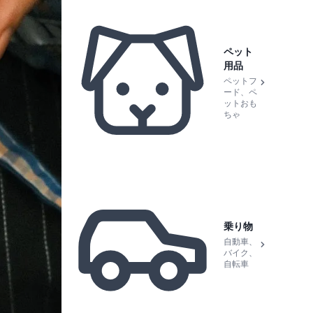
ペット
用品
ペットフ
ード、ペ
ットおも
ちゃ
乗り物
自動車、
バイク、
自転車