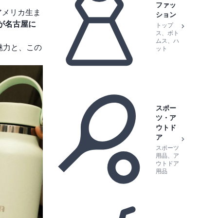
ファッ
アメリカ生ま
ション
が名古屋に
トップ
ス、ボト
ムス、ハ
魅力と、この
ット
スポー
ツ・ア
ウトド
ア
スポーツ
用品、ア
ウトドア
用品