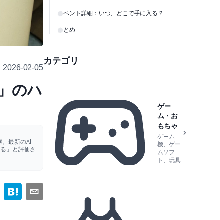
イベント詳細：いつ、どこで手に入る？
まとめ
カテゴリ
2026-02-05
け」のハ
ゲー
ム・お
もちゃ
ゲーム
。最新のAI
機、ゲー
かる」と評価さ
ムソフ
ト、玩具