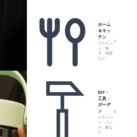
ホーム
＆キッ
チン
フライパ
ン、包
丁、布団
など
DIY・
工具・
ガーデ
ン
ドライバ
ー、ペン
キ、板な
ど