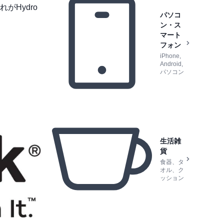
Hydro
パソコ
ン・ス
マート
フォン
iPhone,
Android,
パソコン
生活雑
貨
食器、タ
オル、ク
ッション