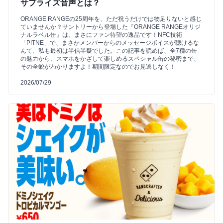
サプライズ音声とは？
ORANGE RANGEの25周年を、ただ祝うだけでは物足りないと感じ
ていませんか？サントリーから登場した『ORANGE RANGEオリジ
ナルラベル缶』は、まさにファン待望の逸品です！NFC技術
「P!TNE」で、まさかメンバーからのメッセージボイスが聴けるな
んて、私も最初は半信半疑でした。この記事を読めば、全7種の缶
の魅力から、スマホをかざして楽しめるスペシャル缶の秘密まで、
その全貌がわかりますよ！期間限定なのでお見逃しなく！
2026/07/29