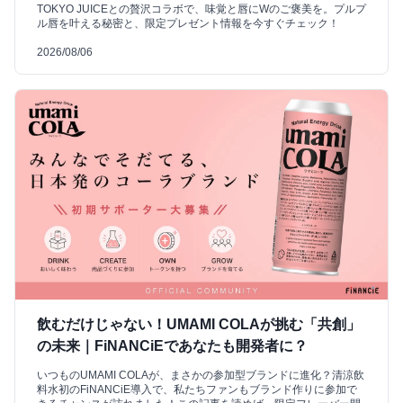
TOKYO JUICEとの贅沢コラボで、味覚と唇にWのご褒美を。プルプ
ル唇を叶える秘密と、限定プレゼント情報を今すぐチェック！
2026/08/06
飲むだけじゃない！UMAMI COLAが挑む「共創」
の未来｜FiNANCiEであなたも開発者に？
いつものUMAMI COLAが、まさかの参加型ブランドに進化？清涼飲
料水初のFiNANCiE導入で、私たちファンもブランド作りに参加で