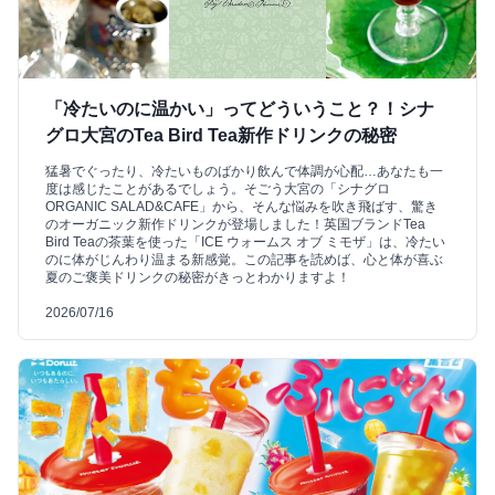
「冷たいのに温かい」ってどういうこと？！シナ
グロ大宮のTea Bird Tea新作ドリンクの秘密
猛暑でぐったり、冷たいものばかり飲んで体調が心配…あなたも一
度は感じたことがあるでしょう。そごう大宮の「シナグロ
ORGANIC SALAD&CAFE」から、そんな悩みを吹き飛ばす、驚き
のオーガニック新作ドリンクが登場しました！英国ブランドTea
Bird Teaの茶葉を使った「ICE ウォームス オブ ミモザ」は、冷たい
のに体がじんわり温まる新感覚。この記事を読めば、心と体が喜ぶ
夏のご褒美ドリンクの秘密がきっとわかりますよ！
2026/07/16