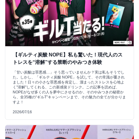
【ギルティ炭酸 NOPE】私も驚いた！現代人のス
トレスを“溶解”する禁断のやみつき体験
「甘い炭酸は罪悪感…」そう思っていませんか？実は私もそうでし
た。しかし、「ギルティ炭酸 NOPE」を試して、その常識が覆され
ました！日々の小さな罪悪感を肯定し、溜まったストレスを心地よ
く"溶解"してくれる、この新感覚ドリンク。この記事を読めば、
NOPEがなぜ多くの人を夢中にさせるのか、そのやみつきの秘密か
ら、全35種の“ギルT”キャンペーンまで、その魅力の全てが分かりま
すよ！
2026/07/16