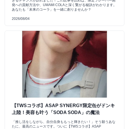
きるチャンスが訪れました！この記事を読めば、限定フレーバー開
発への貢献方法や、UMAMI COLAと深く繋がる秘訣がわかります。
あなたも「未来のコーラ」を一緒に創りませんか？
2026/08/04
【TWSコラボ】ASAP SYNERGY限定缶がドンキ
上陸！美容も叶う「SODA SODA」の魔法
「推し活をしながら、自分自身ももっと輝きたい！」そう願うあな
たに、最高のニュースです。ついに【TWSコラボ】ASAP