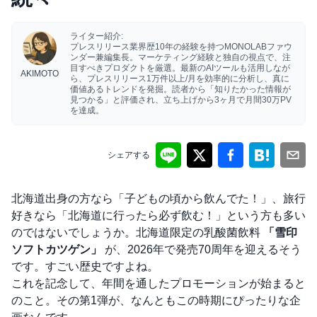
ライター紹介:
プレスリリース業界歴10年の経験を持つMONOLABファウ
ンダー兼編集長。マーケティング経験と独自の視点で、注
目すべきプロダクトを厳選。最新のAIツールも活用しなが
AKIMOTO
ら、プレスリリース1万件以上/月を効率的に分析し、真に
価値あるトレンドを発掘。読者から「知りたかった情報が
見つかる」と評価され、立ち上げから3ヶ月で月間30万PV
を達成。
シェアする
北海道出身の方なら「子どもの頃から飲んでた！」、旅行
好きなら「北海道に行ったら必ず飲む！」という方も多い
のではないでしょうか。北海道限定の乳酸菌飲料
「雪印
ソフトカツゲン」
が、2026年で発売70周年を迎えるそう
です。すごい歴史ですよね。
これを記念して、年間を通したプロモーションが始まると
のこと。その第1弾が、なんともこの時期にぴったりな企