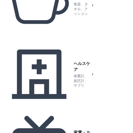
食器、タ
オル、ク
ッション
ヘルスケ
ア
体重計、
血圧計、
サプリ
家電・カ