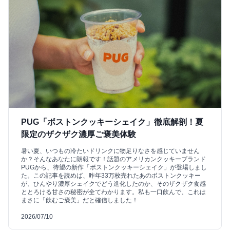
PUG「ボストンクッキーシェイク」徹底解剖！夏
限定のザクザク濃厚ご褒美体験
暑い夏、いつもの冷たいドリンクに物足りなさを感じていません
か？そんなあなたに朗報です！話題のアメリカンクッキーブランド
PUGから、待望の新作「ボストンクッキーシェイク」が登場しまし
た。この記事を読めば、昨年33万枚売れたあのボストンクッキー
が、ひんやり濃厚シェイクでどう進化したのか、そのザクザク食感
ととろける甘さの秘密が全てわかります。私も一口飲んで、これは
まさに「飲むご褒美」だと確信しました！
2026/07/10