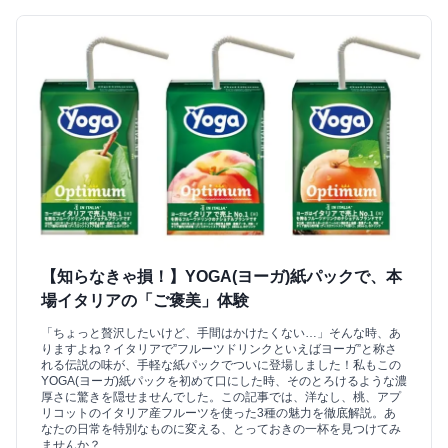
【知らなきゃ損！】YOGA(ヨーガ)紙パックで、本
場イタリアの「ご褒美」体験
「ちょっと贅沢したいけど、手間はかけたくない…」そんな時、あ
りますよね？イタリアで”フルーツドリンクといえばヨーガ”と称さ
れる伝説の味が、手軽な紙パックでついに登場しました！私もこの
YOGA(ヨーガ)紙パックを初めて口にした時、そのとろけるような濃
厚さに驚きを隠せませんでした。この記事では、洋なし、桃、アプ
リコットのイタリア産フルーツを使った3種の魅力を徹底解説。あ
なたの日常を特別なものに変える、とっておきの一杯を見つけてみ
ませんか？