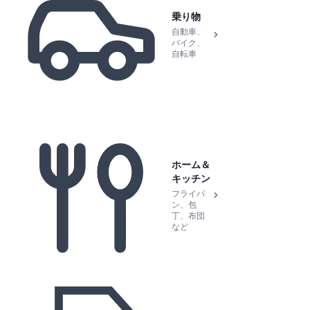
乗り物
自動車、
バイク、
自転車
ホーム＆
キッチン
フライパ
ン、包
丁、布団
など