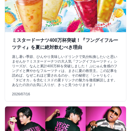
ミスタードーナツ400万杯突破！『フングイフルー
ツティ』を夏に絶対飲むべき理由
蒸し暑い季節、ひんやり美味しいドリンクで気分転換したいと思い
ませんか？ミスタードーナツの大人気『フングイフルーツティ』シ
リーズが、なんと累計400万杯を突破しました！ ぷにゅん食感のフ
ングイと爽やかなフルーツティは、まさに夏の救世主。この記事を
読めば、なぜこれほど愛されるのか、その秘密と「シャリもぐ」
「タピオカ」を含むミスドの夏ドリンクの魅力を徹底解説します。
あなたの次のお気に入りが、きっと見つかりますよ！
2026/07/16