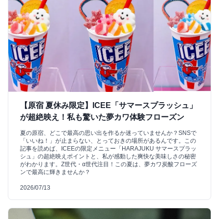
【原宿 夏休み限定】ICEE「サマースプラッシュ」
が超絶映え！私も驚いた夢カワ体験フローズン
夏の原宿、どこで最高の思い出を作るか迷っていませんか？SNSで
「いいね！」が止まらない、とっておきの場所があるんです。この
記事を読めば、ICEEの限定メニュー「HARAJUKU サマースプラッ
シュ」の超絶映えポイントと、私が感動した爽快な美味しさの秘密
がわかります。Z世代・α世代注目！この夏は、夢カワ炭酸フローズ
ンで最高に輝きませんか？
2026/07/13