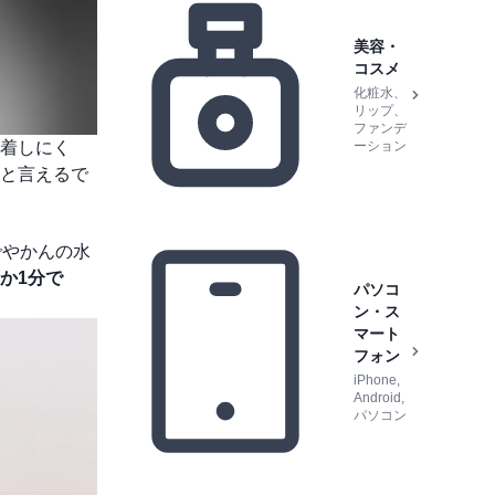
美容・
コスメ
化粧水、
リップ、
ファンデ
着しにく
ーション
と言えるで
でやかんの水
か1分で
パソコ
ン・ス
マート
フォン
iPhone,
Android,
パソコン