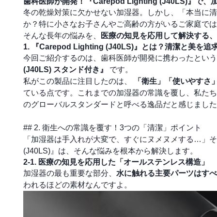
歯科医師が開発！『Carepod Lighting (J40L
冬の乾燥対策に欠かせない加湿器。しかし、「本当に清
か？特に小さなお子さんやご高齢の方がいるご家庭では
そんな長年の悩みを、
医療の知見を応用して解決する
1. 『Carepod Lighting (J40LS)』とは？清潔と
今回ご紹介するのは、歯科医師が開発に携わったとい
(J40LS) スタンド付き』
です。
私がこの製品に注目したのは、
「衛生」「使いやすさ
ている点です。これまでの加湿器の常識を覆し、私たち
のグローバルスタンダードと呼べる逸品だと感じました
## 2. 衛生への常識を覆す！3つの「清潔」ポイント
「加湿器は手入れが大変で、すぐにヌメヌメする…」そんなイ
(J40LS)』は、そんな悩みを根本から解決します。
2-1. 医療の知見を応用した「オールステンレス構造」
加湿器の最も重要な部分、
水に触れる主要パーツはすべ
われるほどの素材なんですよ。