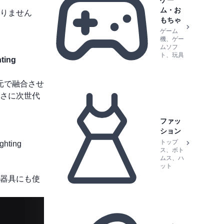
ゲー
ム・お
りません
もちゃ
ゲーム
機、ゲー
ムソフ
ト、玩具
ing
元で融合させ
さに次世代
ファッ
ション
トップ
ting
ス、ボト
ムス、ハ
ット
器具にも使