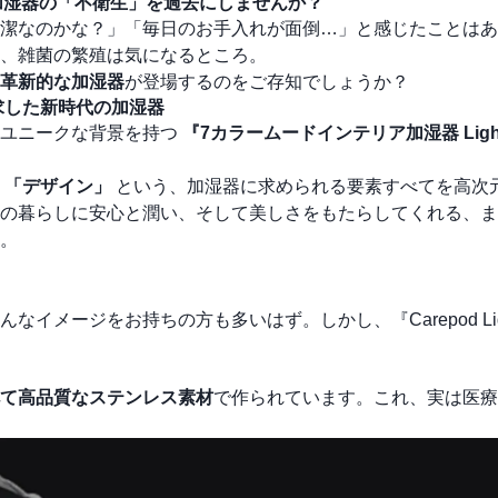
S)』で、加湿器の「不衛生」を過去にしませんか？
潔なのかな？」「毎日のお手入れが面倒…」と感じたことはあ
、雑菌の繁殖は気になるところ。
、革新的な加湿器
が登場するのをご存知でしょうか？
美を追求した新時代の加湿器
うユニークな背景を持つ
『7カラームードインテリア加湿器 Light
」「デザイン」
という、加湿器に求められる要素すべてを高次
の暮らしに安心と潤い、そして美しさをもたらしてくれる、ま
。
メージをお持ちの方も多いはず。しかし、『Carepod Ligh
て高品質なステンレス素材
で作られています。これ、実は医療