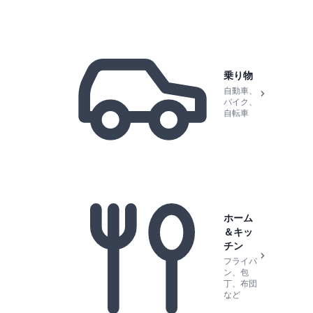
乗り物
自動車、
バイク、
自転車
ホーム
＆キッ
チン
フライパ
ン、包
丁、布団
など