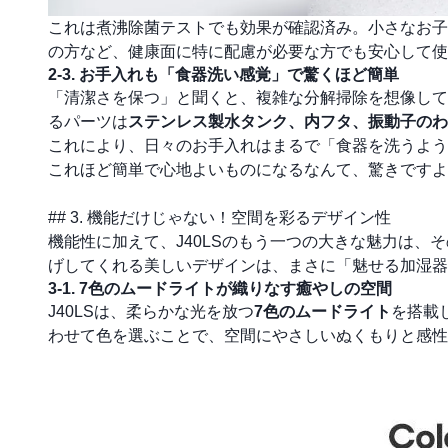
これは煮沸除菌テストでも効果が確認済み。小さなお子
の方など、健康面に特に配慮が必要な方でも安心して使
2-3. お手入れも「食器洗い感覚」で驚くほど簡単
「清潔さを保つ」と聞くと、複雑な分解掃除を想像して
るパーツは
ステンレス製水タンク、内フタ、振動子のわ
これにより、日々のお手入れはまるで「食器を洗うよう
これほど簡単で心地よいものになるなんて、驚きですよ
## 3. 機能だけじゃない！空間を彩るデザイン性
機能性に加えて、J40LSのもう一つの大きな魅力は、そ
げしてくれる美しいデザインは、まさに「魅せる加湿器
3-1. 7色のムードライトが織りなす癒やしの空間
J40LSは、柔らかな光を放つ
7色のムードライト
を搭載
わせて色を選ぶことで、空間にやさしいぬくもりと感性