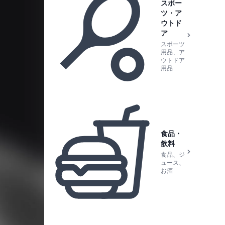
スポー
ツ・ア
ウトド
ア
スポーツ
用品、ア
ウトドア
用品
食品・
飲料
食品、ジ
ュース、
お酒