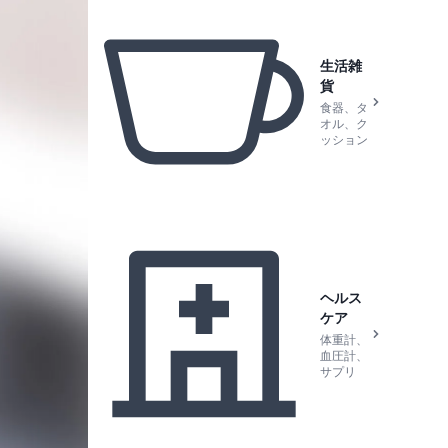
生活雑
貨
食器、タ
オル、ク
ッション
ヘルス
ケア
体重計、
血圧計、
サプリ