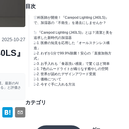
目次
歯科医師が開発！『Carepod Lighting (J40LS)』
で、加湿器の「不衛生」を過去にしませんか？
1. 『Carepod Lighting (J40LS)』とは？清潔と美を
追求した新時代の加湿器
2025-10-27
2-1. 医療の知見を応用した「オールステンレス構
造」
0LS』
2-2. わずか1分で99.9%除菌！安心の「直接加熱方
式」
2-3. お手入れも「食器洗い感覚」で驚くほど簡単
3-1. 7色のムードライトが織りなす癒やしの空間
3-2. 世界が認めたデザインアワード受賞
5-1. 価格について
。最新のAI
5-2. 今すぐ手に入れる方法
かる」と評価さ
カテゴリ