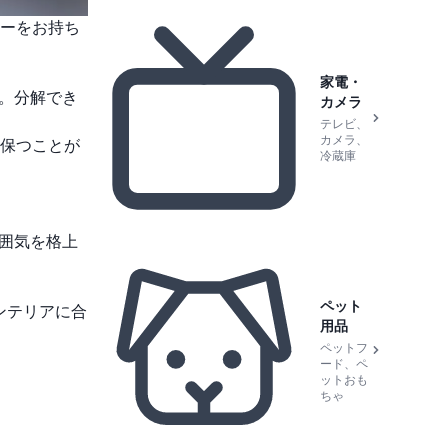
ーをお持ち
家電・
ル。分解でき
カメラ
テレビ、
カメラ、
保つことが
冷蔵庫
囲気を格上
ペット
ンテリアに合
用品
ペットフ
ード、ペ
ットおも
ちゃ