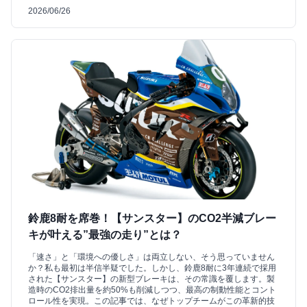
2026/06/26
鈴鹿8耐を席巻！【サンスター】のCO2半減ブレー
キが叶える”最強の走り”とは？
「速さ」と「環境への優しさ」は両立しない、そう思っていません
か？私も最初は半信半疑でした。しかし、鈴鹿8耐に3年連続で採用
された【サンスター】の新型ブレーキは、その常識を覆します。製
造時のCO2排出量を約50%も削減しつつ、最高の制動性能とコント
ロール性を実現。この記事では、なぜトップチームがこの革新的技