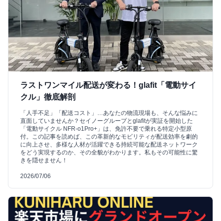
ラストワンマイル配送が変わる！glafit「電動サイ
クル」徹底解剖
「人手不足」「配送コスト」…あなたの物流現場も、そんな悩みに
直面していませんか？セイノーグループとglafitが実証を開始した
「電動サイクル NFR-o1Pro+」は、免許不要で乗れる特定小型原
付。この記事を読めば、この革新的なモビリティが配送効率を劇的
に向上させ、多様な人材が活躍できる持続可能な配送ネットワーク
をどう実現するのか、その全貌がわかります。私もその可能性に驚
きを隠せません！
2026/07/06