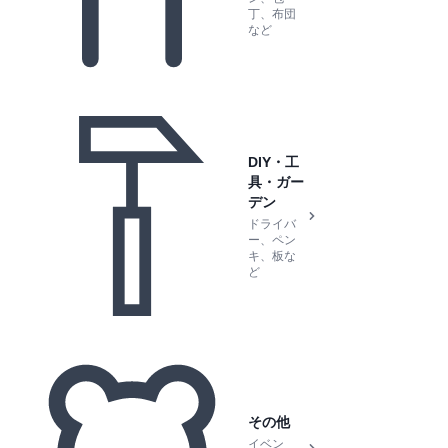
丁、布団
など
DIY・工
具・ガー
デン
ドライバ
ー、ペン
キ、板な
ど
その他
イベン