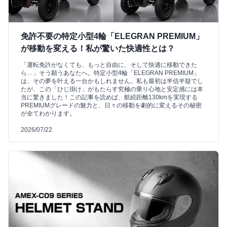
免許不要の特定小型4輪「ELEGRAN PREMIUM」
が移動を変える！私が驚いた快適性とは？
「運転免許がなくても、もっと自由に、そして快適に移動できた
ら…」そう願うあなたへ。特定小型4輪「ELEGRAN PREMIUM」
は、その夢を叶える一台かもしれません。私も最初は半信半疑でし
たが、この「ひじ掛け」がもたらす究極の乗り心地と安定感には本
当に驚きました！この記事を読めば、航続距離130kmを実現する
PREMIUMグレードの魅力と、日々の移動を劇的に変えるその秘密
が全てわかります。
2026/07/22