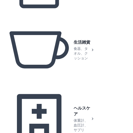
生活雑貨
食器、タ
オル、ク
ッション
ヘルスケ
ア
体重計、
血圧計、
サプリ