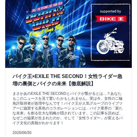
バイク王×EXILE THE SECOND！女性ライダー急
増の裏側とバイクの未来【徹底解説】
まさかあのEXILE THE SECONDとバイクが繋がるとは…？あなた
もこのニュースを見て驚いたかもしれません。実は今、女性の二輪
免許取得者が急増中なんです！バイク王が人気グループのライブツ
アーに協賛する異色のコラボレーションには、バイク業界の「新た
な未来」を創る壮大な戦略が隠されています。この記事を読めば、
なぜこの協業が生まれたのか、そして「女性ライダー」が変えるバ
イク文化の真髄がわかります！
2026/06/30