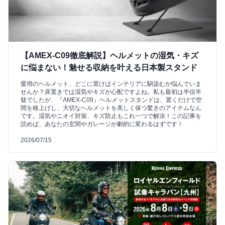
【AMEX-C09徹底解説】ヘルメットの湿気・キズ
に悩まない！魅せる収納を叶える日本製スタンド
愛用のヘルメット、どこに置けばインテリアに馴染むか悩んでいま
せんか？床置きでは湿気やキズが心配ですよね。私も最初は半信半
疑でしたが、『AMEX-C09』ヘルメットスタンドは、置くだけで空
間を格上げし、大切なヘルメットを美しく保つ驚きのアイテムなん
です。湿気やニオイ対策、キズ防止もこれ一つで解決！この記事を
読めば、あなたの玄関やガレージが劇的に変わるはずです！
2026/07/15