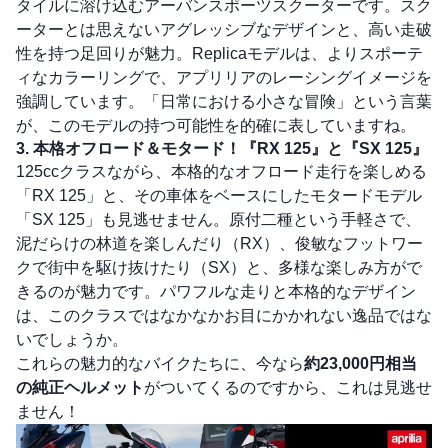
タイルに溶け込むアーバンスポーツスクーターです。スク
ーターとは思えないアグレッシブなデザインと、高い走破
性を持つ足回りが魅力。Replicaモデルは、よりスポーテ
ィなカラーリングで、アプリリアのレーシングイメージを
強調しています。「日常における小さな冒険」という言葉
が、このモデルの持つ可能性を的確に表していますね。
3. 本格オフロード＆モタード！『RX 125』と『SX 125』
125ccクラスながら、本格的なオフロード走行を楽しめる
「RX 125」と、その車体をベースにしたモタードモデル
「SX 125」も見逃せません。原付二種という手軽さで、
泥だらけの林道を楽しんだり（RX）、俊敏なフットワー
クで街中を駆け抜けたり（SX）と、多様な楽しみ方がで
きるのが魅力です。パワフルな走りと本格的なデザイン
は、このクラスではなかなかお目にかかれない逸品ではな
いでしょうか。
これらの魅力的なバイクたちに、今なら
約23,000円相当
の純正ヘルメット
がついてくるのですから、これは見逃せ
ません！