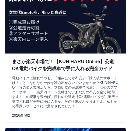
まさか楽天市場で！【KUNIHARU Online】公道
OK電動バイクを完成車で手に入れる完全ガイド
電動バイクに憧れつつも、「組み立てが不安」「購入後のサポート
は？」と、なかなか一歩を踏み出せないでいませんか？KUNIHARU
Onlineの楽天市場店なら、プロ組立の完成車でお届け、安心のアフ
ターサポート、楽天内ローン完結まで、あなたの不安を全て解消し
ます！この記事を読めば、憧れの公道走行OK電動バイクが、楽天市
場でどれほど手軽に手に入るか、その全貌がわかりますよ。私もそ
の手厚いサービスには驚かされました！
2026/07/02