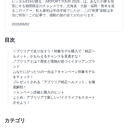
レンタル819が贈る「AIRPORT TOUR 2026」は、あなたの夢を現
実にする期間限定のチャンスです。北海道・大阪・福岡・熊本を巡
るこのツアー、私も最初は半信半疑でしたが、この”搭乗”体験は本
当に特別！この記事で、感動の旅の全てがわかります。
2026/06/02
目次
アプリリアで走り出そう！対象モデル購入で「純正ヘ
ルメット」がもらえるチャンスを見逃すな！
アプリリアとは？歴史と情熱が息づくイタリアンブラ
ンド
あなたにぴったりの一台は？キャンペーン対象モデル
をチェック！
プレゼントされる「アプリリア純正ヘルメット」を徹
底解剖！
キャンペーン詳細と購入のヒント
まとめ：アプリリアで新しいバイクライフをスタート
させよう！
カテゴリ