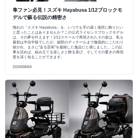
隼ファン必見！スズキ Hayabusa 1/12ブロックモ
デルで蘇る伝説の精密さ
憧れの「スズキ Hayabusa」を、いつでも手の届く場所に飾りたい
と思ったことはありませんか？この公式ライセンスブロックモデル
は、その夢を叶えます！1/12スケールで再現されたその姿は、私も
最初は半信半疑でしたが、細部のディテールまで徹底的にこだわり
抜かれ、まさに"走る芸術"を凝縮した逸品だと感じました。この記
事を読めば、組み立てる楽しさと飾る喜び、そしてその驚きの再現
度を深く知ることができます。
2026/08/04