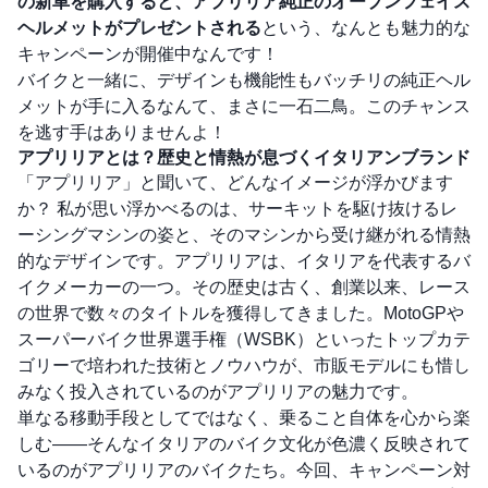
の新車を購入すると、アプリリア純正のオープンフェイス
ヘルメットがプレゼントされる
という、なんとも魅力的な
キャンペーンが開催中なんです！
バイクと一緒に、デザインも機能性もバッチリの純正ヘル
メットが手に入るなんて、まさに一石二鳥。このチャンス
を逃す手はありませんよ！
アプリリアとは？歴史と情熱が息づくイタリアンブランド
「アプリリア」と聞いて、どんなイメージが浮かびます
か？ 私が思い浮かべるのは、サーキットを駆け抜けるレ
ーシングマシンの姿と、そのマシンから受け継がれる情熱
的なデザインです。アプリリアは、イタリアを代表するバ
イクメーカーの一つ。その歴史は古く、創業以来、レース
の世界で数々のタイトルを獲得してきました。MotoGPや
スーパーバイク世界選手権（WSBK）といったトップカテ
ゴリーで培われた技術とノウハウが、市販モデルにも惜し
みなく投入されているのがアプリリアの魅力です。
単なる移動手段としてではなく、乗ること自体を心から楽
しむ――そんなイタリアのバイク文化が色濃く反映されて
いるのがアプリリアのバイクたち。今回、キャンペーン対