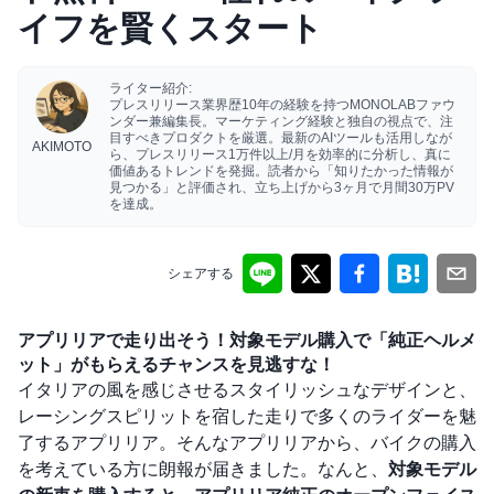
イフを賢くスタート
ライター紹介:
プレスリリース業界歴10年の経験を持つMONOLABファウ
ンダー兼編集長。マーケティング経験と独自の視点で、注
目すべきプロダクトを厳選。最新のAIツールも活用しなが
AKIMOTO
ら、プレスリリース1万件以上/月を効率的に分析し、真に
価値あるトレンドを発掘。読者から「知りたかった情報が
見つかる」と評価され、立ち上げから3ヶ月で月間30万PV
を達成。
シェアする
アプリリアで走り出そう！対象モデル購入で「純正ヘルメ
ット」がもらえるチャンスを見逃すな！
イタリアの風を感じさせるスタイリッシュなデザインと、
レーシングスピリットを宿した走りで多くのライダーを魅
了するアプリリア。そんなアプリリアから、バイクの購入
を考えている方に朗報が届きました。なんと、
対象モデル