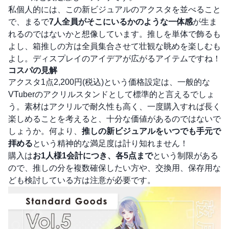
私個人的には、この新ビジュアルのアクスタを並べること
で、まるで
7人全員がそこにいるかのような一体感
が生ま
れるのではないかと想像しています。推しを単体で飾るも
よし、箱推しの方は全員集合させて壮観な眺めを楽しむも
よし。ディスプレイのアイデアが広がるアイテムですね！
コスパの見解
アクスタ1点2,200円(税込)という価格設定は、一般的な
VTuberのアクリルスタンドとして標準的と言えるでしょ
う。素材はアクリルで耐久性も高く、一度購入すれば長く
楽しめることを考えると、十分な価値があるのではないで
しょうか。何より、
推しの新ビジュアルをいつでも手元で
拝める
という精神的な満足度は計り知れません！
購入は
お1人様1会計につき、各5点まで
という制限がある
ので、推しの分を複数確保したい方や、交換用、保存用な
ども検討している方は注意が必要です。