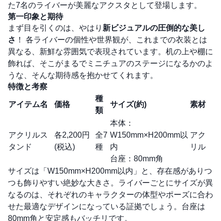
た7名のライバーが美麗なアクスタとして登場します。
第一印象と期待
まず目を引くのは、やはり
新ビジュアルの圧倒的な美し
さ
！ 各ライバーの個性や世界観が、これまでの衣装とは
異なる、新鮮な雰囲気で表現されています。机の上や棚に
飾れば、そこがまるでミニチュアのステージになるかのよ
うな、そんな期待感を抱かせてくれます。
特徴と考察
種
アイテム名
価格
サイズ(約)
素材
類
本体：
アクリルス
各2,200円
全7
W150mm×H200mm以
アク
タンド
(税込)
種
内
リル
台座：80mm角
サイズは「W150mm×H200mm以内」と、存在感がありつ
つも飾りやすい絶妙な大きさ。ライバーごとにサイズが異
なるのは、それぞれのキャラクターの体型やポーズに合わ
せた最適なデザインになっている証拠でしょう。台座は
80mm角と安定感もバッチリです。