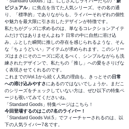
「Standard Goods」は、にじさんじライバーたちの「
新
ビジュアル
」に焦点を当てた人気シリーズ。その名の通
り、「標準的」でありながらも、ライバーそれぞれの個性
や魅力を最大限に引き出したデザインが特徴です。
私たちがグッズに求めるのは、単なるコレクションアイテ
ムだけではありませんよね？ 日常の中に自然に溶け込
み、ふとした瞬間に推しの存在を感じられるような、そん
な「ちょうどいい」アイテムが求められます。このシリー
ズはまさにそのニーズに応えるべく、シンプルながらも洗
練されたデザインで、私たちの「推し」への愛をさりげな
く表現させてくれるのです。
これまでのVol.1から続く人気の理由も、きっとその
日常
への溶け込みやすさ
にあるのではないでしょうか。まだこ
のシリーズをチェックしていない方は、ぜひ以下の特集ペ
ージも覗いてみてくださいね。
「Standard Goods」特集ページはこちら！
今回登場するのはこの7名のライバー！
「Standard Goods Vol.5」でフィーチャーされるのは、以
下の人気ライバー7名です。