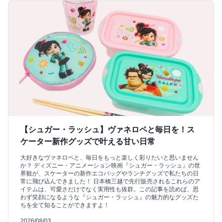
【シュガー・ラッシュ】ヴァネロペと毎日を！ス
ケーター新作グッズで叶える甘い日常
大好きなヴァネロペと、毎日をもっと楽しく彩りたいと思いません
か？ ディズニー・アニメーション映画『シュガー・ラッシュ』の世
界観が、スケーターの新作エコバッグやランチグッズで私たちの日
常に飛び込んできました！ 日本橋三越で先行販売されるこれらのア
イテムは、可愛さだけでなく実用性も抜群。この記事を読めば、思
わず笑顔になるような『シュガー・ラッシュ』の魅力的なグッズた
ちを全て知ることができますよ！
2026/08/03