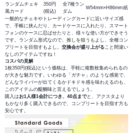
ランダムチェキ
350円
全7種ラン
W54mm×H86mm
紙
風カード
(税込)
ダム
一般的なチェキやトレーディングカードに近いサイズ感
で、手帳に挟んだり、カードケースに入れたり、スマート
フォンのケースに忍ばせたりと、様々な使い方ができそう
です。ランダム形式なので、推しを狙うもよし、全種コン
プリートを目指すもよし。
交換会が盛り上がる
こと間違い
なしのアイテムですね！
コスパの見解
1枚350円(税込)という価格は、手軽に複数枚集められるの
が大きな魅力です。いわゆる「ガチャ」のような感覚で、
どんなライバーが出てくるかドキドキ感を味わえるのも、
このアイテムの醍醐味と言えるでしょう。
購入は
お1人様1会計につき、40点まで
と、アクスタより
もかなり多く購入できるので、コンプリートを目指す方も
安心です。