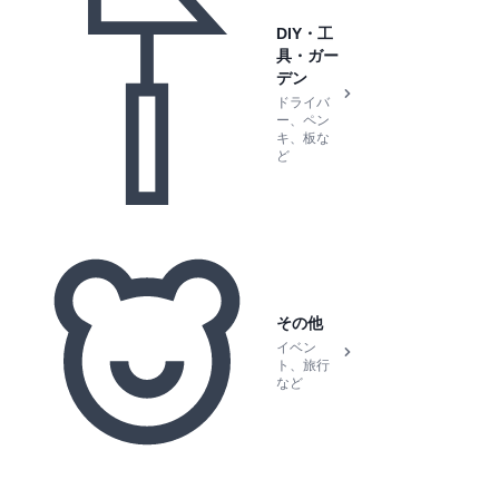
DIY・工
具・ガー
デン
ドライバ
ー、ペン
キ、板な
ど
その他
イベン
ト、旅行
など