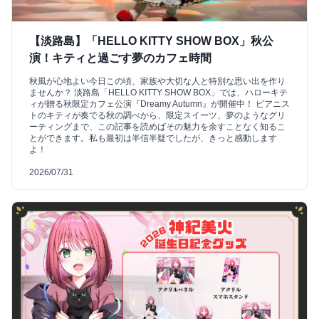
【淡路島】「HELLO KITTY SHOW BOX」秋公
演！キティと過ごす夢のカフェ時間
秋風が心地よい今日この頃、家族や大切な人と特別な思い出を作り
ませんか？ 淡路島「HELLO KITTY SHOW BOX」では、ハローキテ
ィが贈る秋限定カフェ公演『Dreamy Autumn』が開催中！ ピアニス
トのキティが奏でる秋の調べから、限定スイーツ、夢のようなグリ
ーティングまで、この記事を読めばその魅力を余すことなく知るこ
とができます。私も最初は半信半疑でしたが、きっと感動します
よ！
2026/07/31