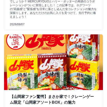
でしょうか？ MERCURYDUOとハリー・ポッターの奇跡のコラボ
レーションがついに実現しました！ この記事では、ホグワーツ
の"高揚感"と"緊張感"を日常に落とし込んだ全コレクションの魅力を
深掘りします。あなただけのお気に入りを見つけて、先行予約に備
えましょう！
2026/08/07
【山岡家ファン驚愕】まさか家で！クレーンゲー
ム限定「山岡家アソートBOX」の魅力