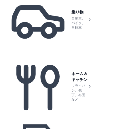
乗り物
自動車、
バイク、
自転車
ホーム＆
キッチン
フライパ
ン、包
丁、布団
など