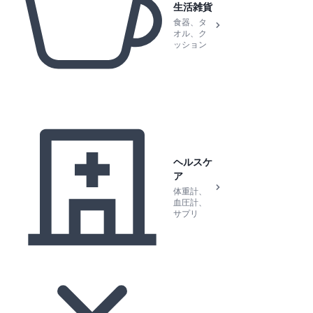
生活雑貨
食器、タ
オル、ク
ッション
ヘルスケ
ア
体重計、
血圧計、
サプリ