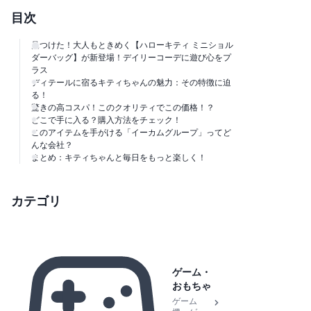
目次
見つけた！大人もときめく【ハローキティ ミニショル
ダーバッグ】が新登場！デイリーコーデに遊び心をプ
ラス
ディテールに宿るキティちゃんの魅力：その特徴に迫
る！
驚きの高コスパ！このクオリティでこの価格！？
どこで手に入る？購入方法をチェック！
このアイテムを手がける「イーカムグループ」ってど
んな会社？
まとめ：キティちゃんと毎日をもっと楽しく！
カテゴリ
ゲーム・
おもちゃ
ゲーム