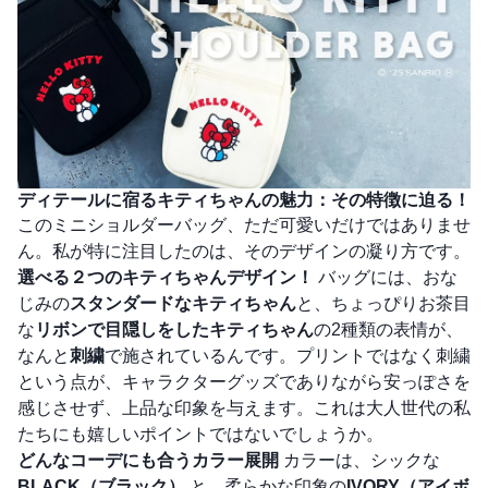
ディテールに宿るキティちゃんの魅力：その特徴に迫る！
このミニショルダーバッグ、ただ可愛いだけではありませ
ん。私が特に注目したのは、そのデザインの凝り方です。
選べる２つのキティちゃんデザイン！
バッグには、おな
じみの
スタンダードなキティちゃん
と、ちょっぴりお茶目
な
リボンで目隠しをしたキティちゃん
の2種類の表情が、
なんと
刺繍
で施されているんです。プリントではなく刺繍
という点が、キャラクターグッズでありながら安っぽさを
感じさせず、上品な印象を与えます。これは大人世代の私
たちにも嬉しいポイントではないでしょうか。
どんなコーデにも合うカラー展開
カラーは、シックな
BLACK（ブラック）
と、柔らかな印象の
IVORY（アイボ