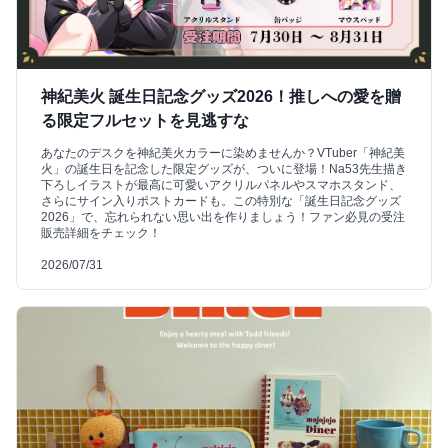
神紀美火 誕生日記念グッズ2026！推しへの愛を贈
る限定フルセットを見逃すな
あなたのデスクを神紀美火カラーに染めませんか？VTuber「神紀美
火」の誕生日を記念した限定グッズが、ついに登場！Na53先生描き
下ろしイラストが最高に可愛いアクリルパネルやスマホスタンド、
さらにサイン入りポストカードも。この特別な「誕生日記念グッズ
2026」で、忘れられない思い出を作りましょう！ファン必見の受注
販売詳細をチェック！
2026/07/31