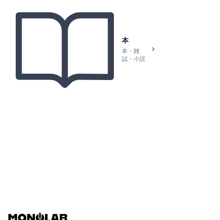
本
本・雑
誌・小説