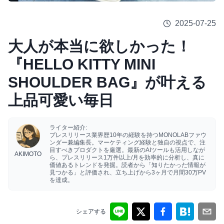
2025-07-25
大人が本当に欲しかった！
『HELLO KITTY MINI
SHOULDER BAG』が叶える
上品可愛い毎日
ライター紹介:
プレスリリース業界歴10年の経験を持つMONOLABファウ
ンダー兼編集長。マーケティング経験と独自の視点で、注
目すべきプロダクトを厳選。最新のAIツールも活用しなが
AKIMOTO
ら、プレスリリース1万件以上/月を効率的に分析し、真に
価値あるトレンドを発掘。読者から「知りたかった情報が
見つかる」と評価され、立ち上げから3ヶ月で月間30万PV
を達成。
シェアする