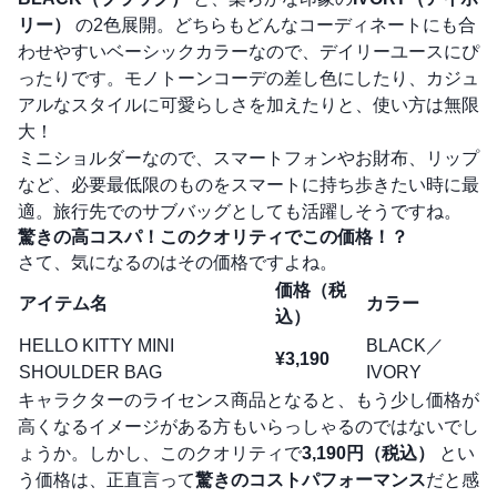
リー）
の2色展開。どちらもどんなコーディネートにも合
わせやすいベーシックカラーなので、デイリーユースにぴ
ったりです。モノトーンコーデの差し色にしたり、カジュ
アルなスタイルに可愛らしさを加えたりと、使い方は無限
大！
ミニショルダーなので、スマートフォンやお財布、リップ
など、必要最低限のものをスマートに持ち歩きたい時に最
適。旅行先でのサブバッグとしても活躍しそうですね。
驚きの高コスパ！このクオリティでこの価格！？
さて、気になるのはその価格ですよね。
価格（税
アイテム名
カラー
込）
HELLO KITTY MINI
BLACK／
¥3,190
SHOULDER BAG
IVORY
キャラクターのライセンス商品となると、もう少し価格が
高くなるイメージがある方もいらっしゃるのではないでし
ょうか。しかし、このクオリティで
3,190円（税込）
とい
う価格は、正直言って
驚きのコストパフォーマンス
だと感