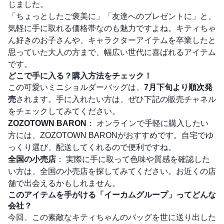
じました。
「ちょっとしたご褒美に」「友達へのプレゼントに」と、
気軽に手に取れる価格帯なのも魅力ですよね。キティちゃ
ん好きのお子さんや、キャラクターアイテムを卒業したと
思っていた大人の方まで、幅広い世代に喜ばれるアイテム
です。
どこで手に入る？購入方法をチェック！
この可愛いミニショルダーバッグは、
7月下旬より順次発
売
されます。手に入れたい方は、ぜひ下記の販売チャネル
をチェックしてみてください。
ZOZOTOWN BARON
： オンラインで手軽に購入したい
方には、
ZOZOTOWN BARON
がおすすめです。自宅でゆ
っくり選び、配送してくれるので便利ですね。
全国の小売店
： 実際に手に取って色味や質感を確認した
い方は、全国の小売店を探してみてください。お近くの店
舗で出会えるかもしれません。
このアイテムを手がける「イーカムグループ」ってどんな
会社？
今回、この素敵なキティちゃんのバッグを世に送り出した