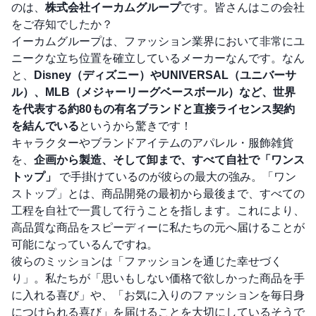
のは、
株式会社イーカムグループ
です。皆さんはこの会社
をご存知でしたか？
イーカムグループは、ファッション業界において非常にユ
ニークな立ち位置を確立しているメーカーなんです。なん
と、
Disney（ディズニー）やUNIVERSAL（ユニバーサ
ル）、MLB（メジャーリーグベースボール）など、世界
を代表する約80もの有名ブランドと直接ライセンス契約
を結んでいる
というから驚きです！
キャラクターやブランドアイテムのアパレル・服飾雑貨
を、
企画から製造、そして卸まで、すべて自社で「ワンス
トップ」
で手掛けているのが彼らの最大の強み。「ワン
ストップ」とは、商品開発の最初から最後まで、すべての
工程を自社で一貫して行うことを指します。これにより、
高品質な商品をスピーディーに私たちの元へ届けることが
可能になっているんですね。
彼らのミッションは「ファッションを通じた幸せづく
り」。私たちが「思いもしない価格で欲しかった商品を手
に入れる喜び」や、「お気に入りのファッションを毎日身
につけられる喜び」を届けることを大切にしているそうで