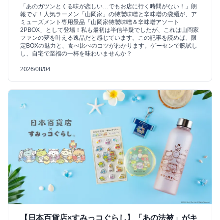
「あのガツンとくる味が恋しい…でもお店に行く時間がない！」朗
報です！人気ラーメン「山岡家」の特製味噌と辛味噌の袋麺が、ア
ミューズメント専用景品「山岡家特製味噌＆辛味噌アソート
2PBOX」として登場！私も最初は半信半疑でしたが、これは山岡家
ファンの夢を叶える逸品だと感じています。この記事を読めば、限
定BOXの魅力と、食べ比べのコツがわかります。ゲーセンで腕試し
し、自宅で至福の一杯を味わいませんか？
2026/08/04
【日本百貨店×すみっコぐらし】「あの法被」がキ