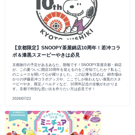
【京都限定】SNOOPY茶屋錦店10周年！若冲コラ
ボ＆漆黒スヌーピーやきは必見
京都旅行の予定があるあなた、朗報です！SNOOPY茶屋京都・錦店
が、この夏ついに開店10周年を迎えるのをご存知でしたか？私もこ
のニュースを聞いて心が躍りました。 この記事を読めば、錦市場ゆ
かりの伊藤若冲コラボグッズや、ここでしか味わえない漆黒のスヌ
ーピーやき、限定ノベルティなど、10周年記念の全貌がわかりま
す。京都で特別な思い出を作りたい方は必見です！
2026/07/22