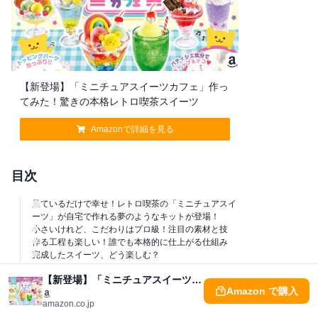
【新登場】「ミニチュアスイーツカフェ」作っ
てみた！驚きの本格レトロ喫茶スイーツ
Amazonで詳細を見る
目次
見ているだけで幸せ！レトロ喫茶の「ミニチュアスイ
ーツ」が自宅で作れる夢のようなキットが登場！
小さいけれど、こだわりはプロ級！注目の素材と技
作る工程も楽しい！誰でも本格的に仕上がる仕組み
完成したスイーツ、どう楽しむ？
気になる価格と購入方法は？
【新登場】「ミニチュアスイーツカフェ」作ってみた！驚きの本格レトロ喫茶スイーツ
まとめ：おうちカフェ気分で、可愛い世界を創り出そ
Amazon で購入
う！
amazon.co.jp