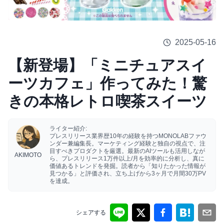
2025-05-16
【新登場】「ミニチュアスイ
ーツカフェ」作ってみた！驚
きの本格レトロ喫茶スイーツ
ライター紹介:
プレスリリース業界歴10年の経験を持つMONOLABファウ
ンダー兼編集長。マーケティング経験と独自の視点で、注
目すべきプロダクトを厳選。最新のAIツールも活用しなが
AKIMOTO
ら、プレスリリース1万件以上/月を効率的に分析し、真に
価値あるトレンドを発掘。読者から「知りたかった情報が
見つかる」と評価され、立ち上げから3ヶ月で月間30万PV
を達成。
シェアする