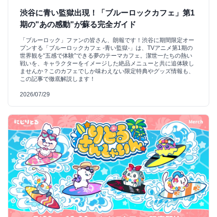
渋谷に青い監獄出現！「ブルーロックカフェ」第1
期の"あの感動"が蘇る完全ガイド
「ブルーロック」ファンの皆さん、朗報です！渋谷に期間限定オー
プンする「ブルーロックカフェ -青い監獄-」は、TVアニメ第1期の
世界観を“五感で体験”できる夢のテーマカフェ。潔世一たちの熱い
戦いを、キャラクターをイメージした絶品メニューと共に追体験し
ませんか？このカフェでしか味わえない限定特典やグッズ情報も、
この記事で徹底解説します！
2026/07/29