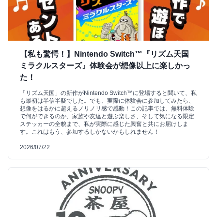
【私も驚愕！】Nintendo Switch™『リズム天国
ミラクルスターズ』体験会が想像以上に楽しかっ
た！
「リズム天国」の新作がNintendo Switch™に登場すると聞いて、私
も最初は半信半疑でした。でも、実際に体験会に参加してみたら、
想像をはるかに超えるノリノリ感で感動！この記事では、無料体験
で何ができるのか、家族や友達と遊ぶ楽しさ、そして気になる限定
ステッカーの全貌まで、私が実際に感じた興奮と共にお届けしま
す。これはもう、参加するしかないかもしれません！
2026/07/22