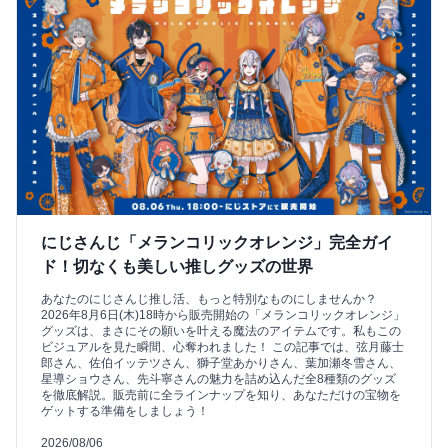
にじさんじ「メランコリックオレンジ」完全ガイ
ド！切なくも美しい推しグッズの世界
あなたのにじさんじ推し活、もっと特別なものにしませんか？
2026年8月6日(木)18時から販売開始の「メランコリックオレンジ」
グッズは、まさにその願いを叶える魔法のアイテムです。私もこの
ビジュアルを見た瞬間、心奪われました！ この記事では、弦月藤士
郎さん、佐伯イッテツさん、獅子堂あかりさん、葉加瀬冬雪さん、
星導ショウさん、先斗寧さんの魅力を詰め込んだ全8種類のグッズ
を徹底解説。販売前に全ラインナップを知り、あなただけの宝物を
ゲットする準備をしましょう！
2026/08/06