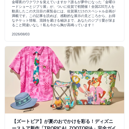
金曜夜のワクワクを覚えていますか？誰もが夢中になった「金曜ロ
ードショーとジブリ展」が、ついに佐賀で初開催！全国220万人を
動員したこの大注目の展覧会には、佐賀展だけのスペシャル企画が
満載です。この記事を読めば、感動的な展示の見どころから、お得
なチケット情報、混雑を避ける秘訣まで、あなたのジブリ愛が深ま
ること間違いなし！私も今から胸が高鳴っています！
2026/08/03
【ズートピア】が夏のおでかけを彩る！ディズニ
ーストア新作「TROPICAL ZOOTOPIA」完全ガイ