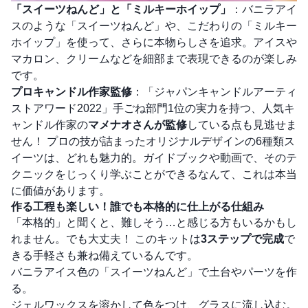
「スイーツねんど」と「ミルキーホイップ」
：バニラアイ
スのような「スイーツねんど」や、こだわりの「ミルキー
ホイップ」を使って、さらに本物らしさを追求。アイスや
マカロン、クリームなどを細部まで表現できるのが楽しみ
です。
プロキャンドル作家監修
：「ジャパンキャンドルアーティ
ストアワード2022」手ごね部門1位の実力を持つ、人気キ
ャンドル作家の
マメナオさんが監修
している点も見逃せま
せん！ プロの技が詰まったオリジナルデザインの6種類ス
イーツは、どれも魅力的。ガイドブックや動画で、そのテ
クニックをじっくり学ぶことができるなんて、これは本当
に価値があります。
作る工程も楽しい！誰でも本格的に仕上がる仕組み
「本格的」と聞くと、難しそう…と感じる方もいるかもし
れません。でも大丈夫！ このキットは
3ステップで完成
で
きる手軽さも兼ね備えているんです。
バニラアイス色の「スイーツねんど」で土台やパーツを作
る。
ジェルワックスを溶かして色をつけ、グラスに流し込む。