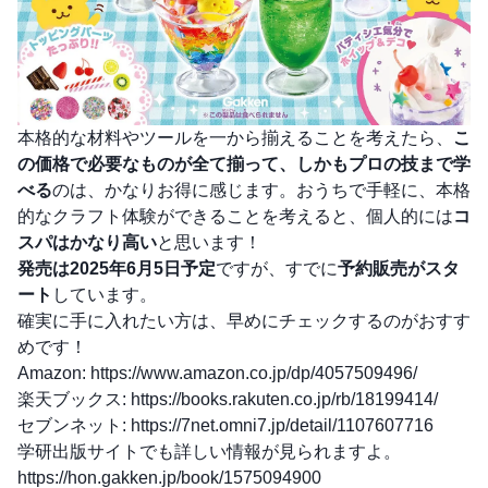
本格的な材料やツールを一から揃えることを考えたら、
こ
の価格で必要なものが全て揃って、しかもプロの技まで学
べる
のは、かなりお得に感じます。おうちで手軽に、本格
的なクラフト体験ができることを考えると、個人的には
コ
スパはかなり高い
と思います！
発売は2025年6月5日予定
ですが、すでに
予約販売がスタ
ート
しています。
確実に手に入れたい方は、早めにチェックするのがおすす
めです！
Amazon:
https://www.amazon.co.jp/dp/4057509496/
楽天ブックス:
https://books.rakuten.co.jp/rb/18199414/
セブンネット:
https://7net.omni7.jp/detail/1107607716
学研出版サイトでも詳しい情報が見られますよ。
https://hon.gakken.jp/book/1575094900