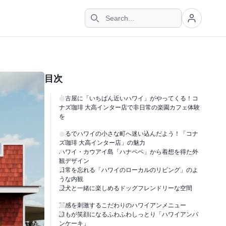
目次
名古屋に「いちばん近いハワイ」がやってくる！コ
ナズ珈琲 大高インター店で非日常の楽園カフェ体験
を
まるでハワイの小さな町へ迷い込んだよう！「コナ
ズ珈琲 大高インター店」の魅力
ハワイ・カウアイ島「ハナペペ」から着想を得た外
観デザイン
日常を忘れる「ハワイのローカルのリビング」のよ
うな内観
愛犬と一緒に楽しめるドッグフレンドリーな空間
五感を刺激するこだわりのハワイアンメニュー
誰もが笑顔になるふわふわしっとり「ハワイアンパ
ンケーキ」