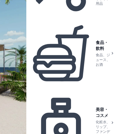
用品
食品・
飲料
食品、ジ
ュース、
お酒
美容・
コスメ
化粧水、
リップ、
ファンデ