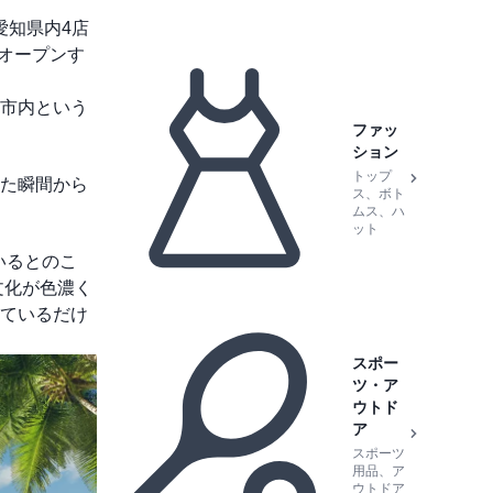
愛知県内4店
オープンす
市内という
ファッ
ション
トップ
た瞬間から
ス、ボト
ムス、ハ
ット
いるとのこ
文化が色濃く
ているだけ
スポー
ツ・ア
ウトド
ア
スポーツ
用品、ア
ウトドア