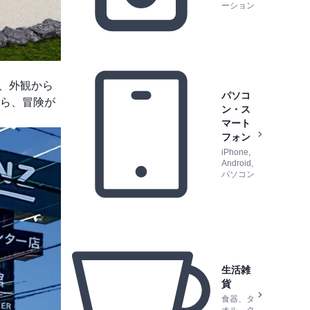
ーション
、外観から
パソコ
ら、冒険が
ン・ス
マート
フォン
iPhone,
Android,
パソコン
生活雑
貨
食器、タ