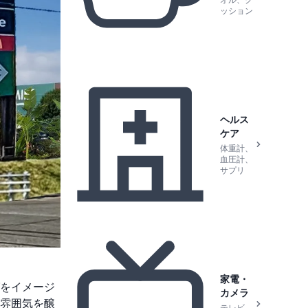
オル、ク
ッション
ヘルス
ケア
体重計、
血圧計、
サプリ
家電・
をイメージ
カメラ
雰囲気を醸