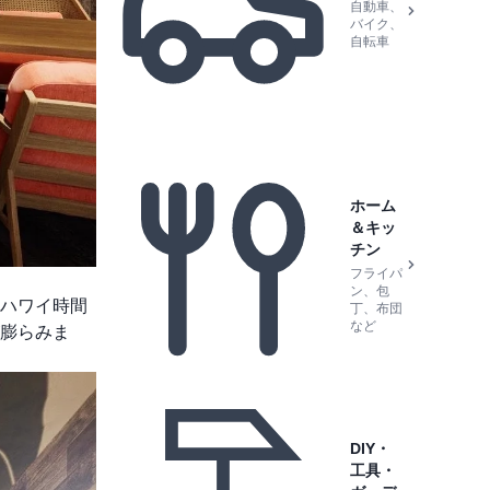
自動車、
バイク、
自転車
ホーム
＆キッ
チン
フライパ
ン、包
ハワイ時間
丁、布団
など
膨らみま
DIY・
工具・