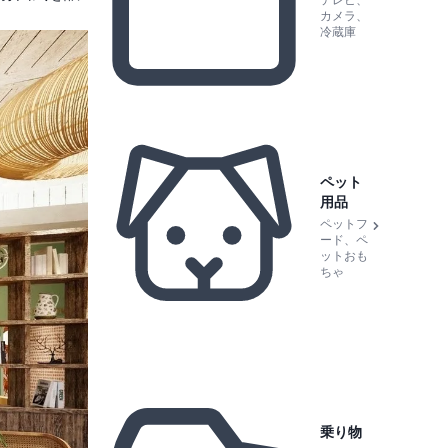
テレビ、
カメラ、
冷蔵庫
ペット
用品
ペットフ
ード、ペ
ットおも
ちゃ
乗り物