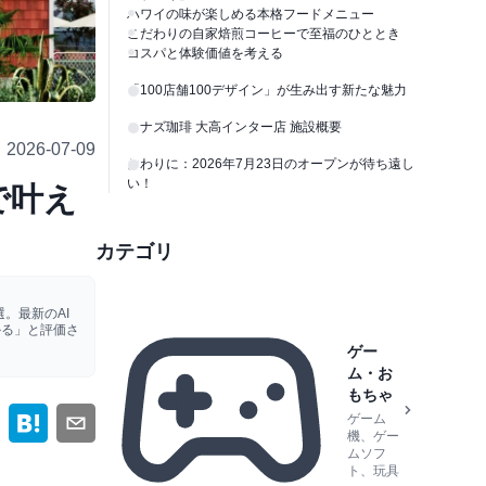
ハワイの味が楽しめる本格フードメニュー
こだわりの自家焙煎コーヒーで至福のひととき
コスパと体験価値を考える
「100店舗100デザイン」が生み出す新たな魅力
コナズ珈琲 大高インター店 施設概要
2026-07-09
おわりに：2026年7月23日のオープンが待ち遠し
い！
で叶え
カテゴリ
。最新のAI
かる」と評価さ
ゲー
ム・お
もちゃ
ゲーム
機、ゲー
ムソフ
ト、玩具