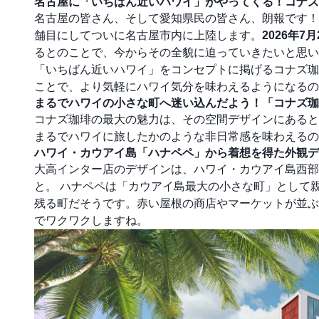
名古屋に「いちばん近いハワイ」がやってくる！コナズ
名古屋の皆さん、そして愛知県民の皆さん、朗報です
舗目にしてついに名古屋市内に上陸します。
2026年7
るとのことで、今からその全貌に迫っていきたいと思い
「いちばん近いハワイ」をコンセプトに掲げるコナズ珈
ことで、より気軽にハワイ気分を味わえるようになるの
まるでハワイの小さな町へ迷い込んだよう！「コナズ珈
コナズ珈琲の最大の魅力は、その空間デザインにあると
まるでハワイに旅したかのような非日常感を味わえるの
ハワイ・カウアイ島「ハナペペ」から着想を得た外観デ
大高インター店のデザインは、ハワイ・カウアイ島西
と。 ハナペペは「カウアイ島最大の小さな町」として
残る町だそうです。赤い屋根の商店やマーケットが並ぶ
でワクワクしますね。