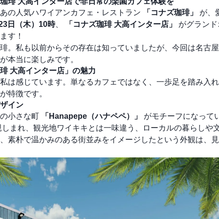
珈琲 大高インター店で非日常の楽園カフェ体験を
！あの人気ハワイアンカフェ・レストラン
「コナズ珈琲」
が、
月23日（木）10時
、
「コナズ珈琲 大高インター店」
がグランド
ます！
琲。私も以前からその存在は知っていましたが、今回は名古屋
が本当に楽しみです。
琲 大高インター店」の魅力
私は感じています。単なるカフェではなく、一歩足を踏み入れ
が特徴です。
ザイン
部の小さな町
「Hanapepe（ハナペペ）」
がモチーフになって
親しまれ、観光地ワイキキとは一味違う、ローカルの暮らしや
、素朴で温かみのある街並みをイメージしたという外観は、見