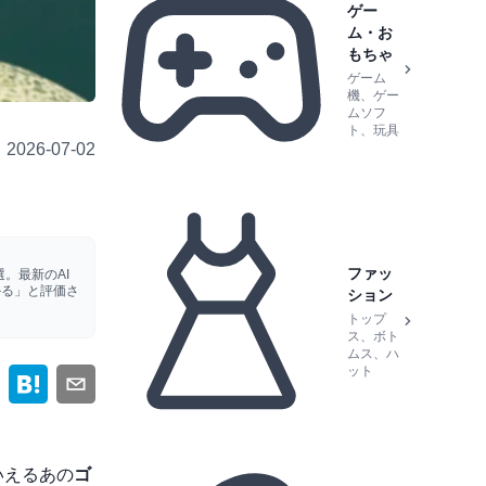
ゲー
ム・お
もちゃ
ゲーム
機、ゲー
ムソフ
ト、玩具
2026-07-02
ファッ
。最新のAI
かる」と評価さ
ション
トップ
ス、ボト
ムス、ハ
ット
いえるあの
ゴ