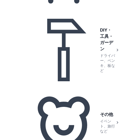
DIY・
工具・
ガーデ
ン
ドライバ
ー、ペン
キ、板な
ど
その他
イベン
ト、旅行
など