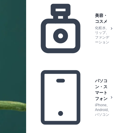
美容・
コスメ
化粧水、
リップ、
ファンデ
ーション
パソコ
ン・ス
マート
フォン
iPhone,
Android,
パソコン