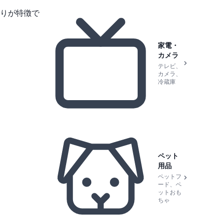
りが特徴で
家電・
カメラ
テレビ、
カメラ、
冷蔵庫
ペット
用品
ペットフ
ード、ペ
ットおも
ちゃ