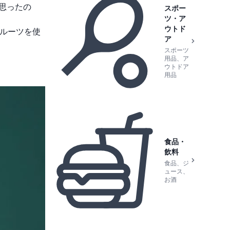
思ったの
スポー
ツ・ア
ウトド
フルーツを使
ア
スポーツ
用品、ア
ウトドア
用品
食品・
飲料
食品、ジ
ュース、
お酒