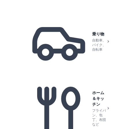
乗り物
自動車、
バイク、
自転車
ホーム
＆キッ
チン
フライパ
ン、包
丁、布団
など