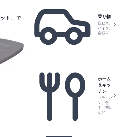
乗り物
セット」
で
自動車、
バイク、
自転車
ホーム
＆キッ
チン
フライパ
ン、包
丁、布団
など