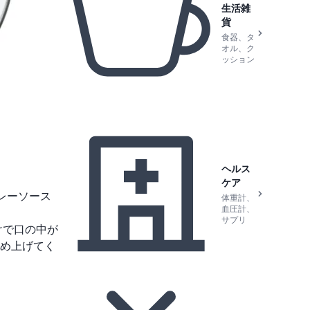
生活雑
貨
食器、タ
オル、ク
ッション
ヘルス
ケア
レーソース
体重計、
血圧計、
サプリ
けで口の中が
め上げてく