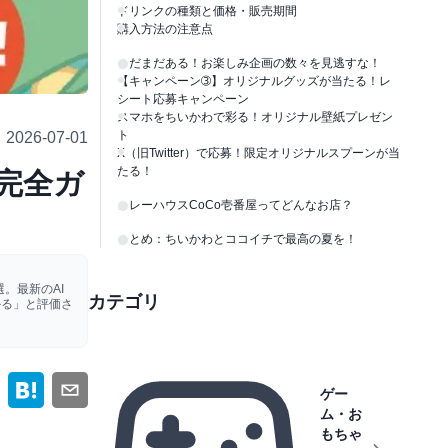
ドリンクの種類と価格・販売期間
購入方法の注意点
まだまだある！お楽しみ企画の数々を見逃すな！
【キャンペーン➂】オリジナルグッズが当たる！レ
シート応募キャンペーン
スマホをちいかわで彩る！オリジナル壁紙プレゼン
ト
2026-07-01
X（旧Twitter）で応募！限定オリジナルスプーンが当
たる！
完全ガ
カレーハウスCoCo壱番屋ってどんなお店？
まとめ：ちいかわとココイチで最高の夏を！
。最新のAI
カテゴリ
かる」と評価さ
ゲー
ム・お
もちゃ