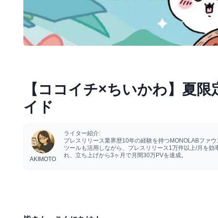
【ココイチ×ちいかわ】夏限
イド
ライター紹介:
プレスリリース業界歴10年の経験を持つMONOLABフ
ツールも活用しながら、プレスリリース1万件以上/月を
れ、立ち上げから3ヶ月で月間30万PVを達成。
AKIMOTO