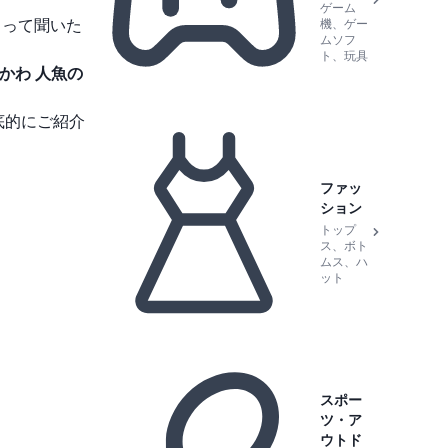
ゲーム
るって聞いた
機、ゲー
ムソフ
ト、玩具
かわ 人魚の
底的にご紹介
ファッ
ション
トップ
ス、ボト
ムス、ハ
ット
スポー
ツ・ア
ウトド