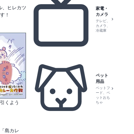
ル、ヒレカツ
家電・
カメラ
す！
テレビ、
カメラ、
冷蔵庫
ペット
用品
ペットフ
ード、ペ
ットおも
引くよう
ちゃ
「島カレ