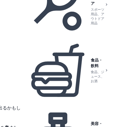
ア
スポーツ
用品、ア
ウトドア
用品
食品・
飲料
食品、ジ
ュース、
お酒
出るかもし
美容・