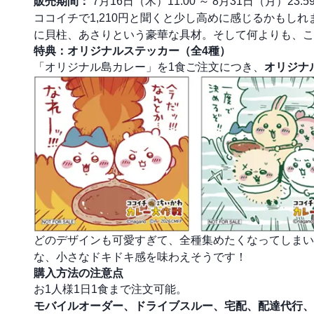
販売期間：
7月16日（木）11:00 ～ 8月31日（月）23:5
ココイチで1,210円と聞くと少し高めに感じるかもし
に貝柱、あさりという豪華な具材。そして何よりも、こ
特典：オリジナルステッカー（全4種）
「オリジナル島カレー」を1食ご注文につき、
オリジナ
どのデザインも可愛すぎて、全種集めたくなってしまい
な、小さなドキドキ感を味わえそうです！
購入方法の注意点
お1人様1日1食まで注文可能。
モバイルオーダー、ドライブスルー、宅配、配達代行、