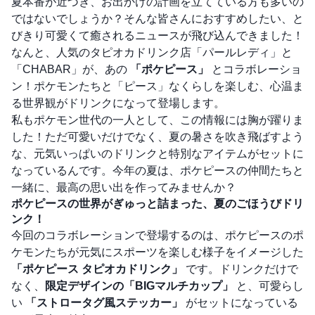
夏本番が近づき、お出かけの計画を立てている方も多いの
ではないでしょうか？そんな皆さんにおすすめしたい、と
びきり可愛くて癒されるニュースが飛び込んできました！
なんと、人気のタピオカドリンク店「パールレディ」と
「CHABAR」が、あの
「ポケピース」
とコラボレーショ
ン！ポケモンたちと「ピース」なくらしを楽しむ、心温ま
る世界観がドリンクになって登場します。
私もポケモン世代の一人として、この情報には胸が躍りま
した！ただ可愛いだけでなく、夏の暑さを吹き飛ばすよう
な、元気いっぱいのドリンクと特別なアイテムがセットに
なっているんです。今年の夏は、ポケピースの仲間たちと
一緒に、最高の思い出を作ってみませんか？
ポケピースの世界がぎゅっと詰まった、夏のごほうびドリ
ンク！
今回のコラボレーションで登場するのは、ポケピースのポ
ケモンたちが元気にスポーツを楽しむ様子をイメージした
「ポケピース タピオカドリンク」
です。ドリンクだけで
なく、
限定デザインの「BIGマルチカップ」
と、可愛らし
い
「ストロータグ風ステッカー」
がセットになっている