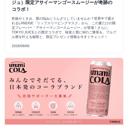
ジュ）限定アサイーマンゴースムージーが奇跡の
コラボ！
乾燥やくすみ、唇の悩みにうんざりしていませんか？世界中で愛さ
れるLANEIGE「リップスリーピングマスク」から、この夏だけの限
定フレーバー「アサイーマンゴースムージー」が登場！さらに、
TOKYO JUICEとの贅沢コラボで、味覚と唇にWのご褒美を。プルプ
ル唇を叶える秘密と、限定プレゼント情報を今すぐチェック！
2026/08/06