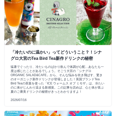
「冷たいのに温かい」ってどういうこと？！シナ
グロ大宮のTea Bird Tea新作ドリンクの秘密
猛暑でぐったり、冷たいものばかり飲んで体調が心配…あなたも一
度は感じたことがあるでしょう。そごう大宮の「シナグロ
ORGANIC SALAD&CAFE」から、そんな悩みを吹き飛ばす、驚き
のオーガニック新作ドリンクが登場しました！英国ブランドTea
Bird Teaの茶葉を使った「ICE ウォームス オブ ミモザ」は、冷たい
のに体がじんわり温まる新感覚。この記事を読めば、心と体が喜ぶ
夏のご褒美ドリンクの秘密がきっとわかりますよ！
2026/07/16