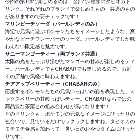
今回の第1弾で楽しめるのは、全部で3種類のタピオカド
リンク。それぞれのブランドで楽しめるもの、共通のもの
がありますので要チェックです！
マリンピーチソーダ（パールレディのみ）
海辺で元気に遊ぶポケモンたちをイメージしたような、爽
やかなピーチフレーバーのソーダ。パールレディでしか味
わえない限定感も魅力です。
サニーマンゴーティー（両ブランド共通）
太陽の光をたっぷり浴びたマンゴーの甘みが楽しめるティ
ー。パールレディでもCHABARでも楽しめるので、お近
くの店舗で気軽に味わえますね。
チアアップベリーティー（CHABARのみ）
応援するポケモンたちの元気いっぱいの姿を表現した、ミ
ックスベリーの甘酸っぱいティー。CHABARならではの
高品質な茶葉との組み合わせが気になります！
どのドリンクも、ポケモンの元気なイメージにぴったりの
色合いで、見ているだけでワクワクしますね。タピオカの
モチモチ食感も加わって、暑い日のおやつタイムにぴった
りです。