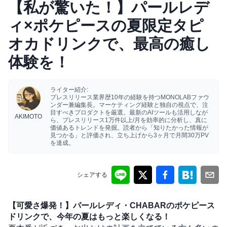
【私が驚いた！】パールレデ
ィ×ポケピースの夏限定タピ
オカドリンクで、最高の癒し
体験を！
ライター紹介:
プレスリリース業界歴10年の経験を持つMONOLABファウ
ンダー兼編集長。マーケティング経験と独自の視点で、注
目すべきプロダクトを厳選。最新のAIツールも活用しなが
AKIMOTO
ら、プレスリリース1万件以上/月を効率的に分析し、真に
価値あるトレンドを発掘。読者から「知りたかった情報が
見つかる」と評価され、立ち上げから3ヶ月で月間30万PV
を達成。
シェアする
【可愛さ爆発！】パールレディ・CHABARのポケピース
ドリンクで、今年の夏はもっと楽しくなる！