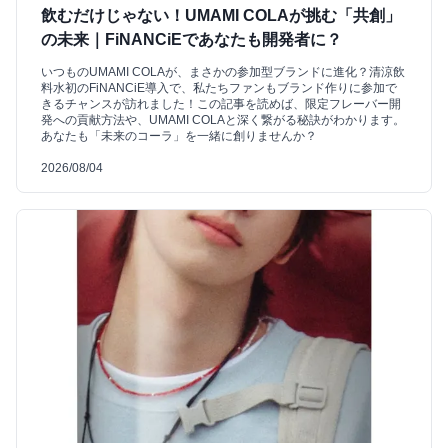
飲むだけじゃない！UMAMI COLAが挑む「共創」
の未来｜FiNANCiEであなたも開発者に？
いつものUMAMI COLAが、まさかの参加型ブランドに進化？清涼飲
料水初のFiNANCiE導入で、私たちファンもブランド作りに参加で
きるチャンスが訪れました！この記事を読めば、限定フレーバー開
発への貢献方法や、UMAMI COLAと深く繋がる秘訣がわかります。
あなたも「未来のコーラ」を一緒に創りませんか？
2026/08/04