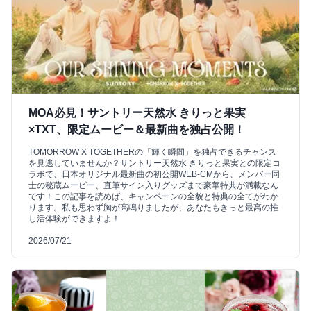
MOA必見！サントリー天然水 きりっと果実
×TXT、限定ムービー＆最新曲を独占公開！
TOMORROW X TOGETHERの「輝く瞬間」を独占できるチャンス
を見逃していませんか？サントリー天然水 きりっと果実との限定コ
ラボで、日本オリジナル最新曲の初公開WEB-CMから、メンバー同
士の秘蔵ムービー、直筆サイン入りグッズまで豪華特典が満載なん
です！この記事を読めば、キャンペーンの全貌と特典の全てがわか
ります。私も思わず胸が高鳴りましたが、あなたもきっと最高の推
し活体験ができますよ！
2026/07/21