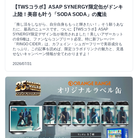
【TWSコラボ】ASAP SYNERGY限定缶がドンキ
上陸！美容も叶う「SODA SODA」の魔法
「推し活をしながら、自分自身ももっと輝きたい！」そう願うあな
たに、最高のニュースです。ついに【TWSコラボ】ASAP
SYNERGY限定デザイン缶が発売されました！美しいアザーカット
の全6種は、ファンならコンプリート必至。特に新フレーバー
「RINGO CIDER」は、カフェイン・シュガーフリーで美容成分も
たっぷり。この記事を読めば、限定コラボドリンクの魅力と、見逃
せないキャンペーン情報が全てわかりますよ！
2026/07/31