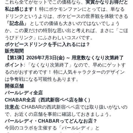
これら全てがセットでこの価格なら、
実質かなりお得だと
私は感じます！
特にポケモンファンにとっては、単なる
ドリンクというよりは、ポケピースの世界観を体験できる
「記念品」
としての価値も大きいのではないでしょう
か。この夏だけの特別な思い出と考えれば、まさに「ごほ
うびドリンク」にふさわしいコスパです。
ポケピースドリンクを手に入れるには？
販売期間
【第1弾】2026年7月3日(金) ～ 用意数なくなり次第終了
ポイント
: 「なくなり次第終了」なので、早めにゲットす
るのがおすすめです！ 特に人気キャラクターのデザイン
は争奪戦になる可能性もあります。
開催店舗
パールレディ全店
CHABAR全店（西武新宿ペペ店を除く）
注意点
: CHABARの西武新宿ペペ店では取り扱いがないの
で、お近くの店舗を事前に確認しておきましょう。
パールレディ・CHABARってどんなお店？
今回のコラボを主催する「パールレディ」と