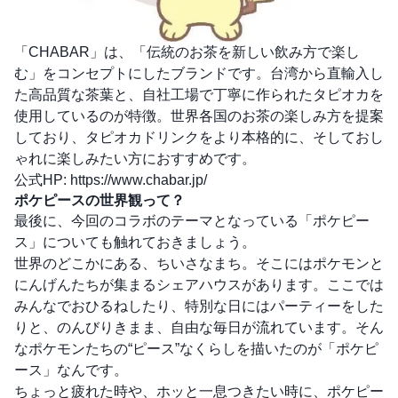
「CHABAR」は、「伝統のお茶を新しい飲み方で楽し
む」をコンセプトにしたブランドです。台湾から直輸入し
た高品質な茶葉と、自社工場で丁寧に作られたタピオカを
使用しているのが特徴。世界各国のお茶の楽しみ方を提案
しており、タピオカドリンクをより本格的に、そしておし
ゃれに楽しみたい方におすすめです。
公式HP:
https://www.chabar.jp/
ポケピースの世界観って？
最後に、今回のコラボのテーマとなっている「ポケピー
ス」についても触れておきましょう。
世界のどこかにある、ちいさなまち。そこにはポケモンと
にんげんたちが集まるシェアハウスがあります。ここでは
みんなでおひるねしたり、特別な日にはパーティーをした
りと、のんびりきまま、自由な毎日が流れています。そん
なポケモンたちの“ピース”なくらしを描いたのが「ポケピ
ース」なんです。
ちょっと疲れた時や、ホッと一息つきたい時に、ポケピー