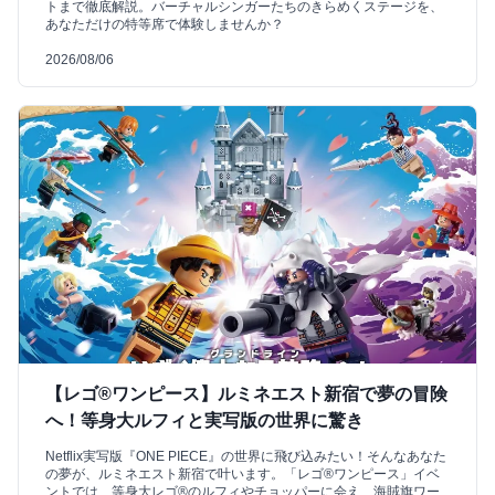
トまで徹底解説。バーチャルシンガーたちのきらめくステージを、
あなただけの特等席で体験しませんか？
2026/08/06
【レゴ®ワンピース】ルミネエスト新宿で夢の冒険
へ！等身大ルフィと実写版の世界に驚き
Netflix実写版『ONE PIECE』の世界に飛び込みたい！そんなあなた
の夢が、ルミネエスト新宿で叶います。「レゴ®ワンピース」イベ
ントでは、等身大レゴ®のルフィやチョッパーに会え、海賊旗ワー