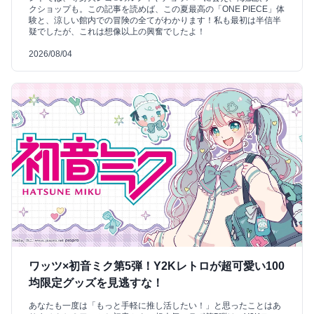
クショップも。この記事を読めば、この夏最高の「ONE PIECE」体
験と、涼しい館内での冒険の全てがわかります！私も最初は半信半
疑でしたが、これは想像以上の興奮でしたよ！
2026/08/04
ワッツ×初音ミク第5弾！Y2Kレトロが超可愛い100
均限定グッズを見逃すな！
あなたも一度は「もっと手軽に推し活したい！」と思ったことはあ