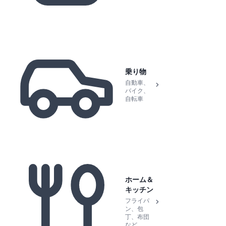
乗り物
自動車、
バイク、
自転車
ホーム＆
キッチン
フライパ
ン、包
丁、布団
など