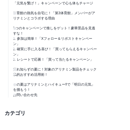
「元気を繋げ！」キャンペーンで心も体もチャージ
体育館の熱気を自宅に！「第3体育館」メンバーがア
リナミンとコラボする理由
3つのキャンペーンで推しをゲット！豪華景品を見逃
すな！
1. 参加は簡単！「Xフォロー＆リポストキャンペー
ン」
2. 確実に手に入る喜び！「買ってもらえるキャンペー
ン」
3. レシートで応募！「買って当たるキャンペーン」
疲れ知らずの夏に！対象のアリナミン製品をチェック
私的おすすめ活用術！
この夏はアリナミンとハイキュー‼で「明日の元気」
を掴もう！
お問い合わせ先
カテゴリ