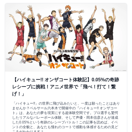
【ハイキュー!! オンザコート体験記】0.05%の奇跡
レシーブに挑戦！アニメ世界で「飛べ！打て！繋
げ！」
「ハイキュー!!」の世界に飛び込みたいと、一度は願ったことはあり
ませんか？ベルサール六本木で開催中の『ハイキュー!! オンザコー
ト』は、あなたの夢を現実にする超体験空間です。プロ選手も驚愕
したリアルなバレーボール体験、そして声優・岡本信彦さんが達成
した0.05%という奇跡のレシーブバトル！この記事を読めば、イベ
ントの全貌と、あなたも憧れのコートで感動を体感するための見ど
ころがわかりますよ。