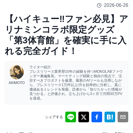
2026-06-26
【ハイキュー‼ファン必見】ア
リナミンコラボ限定グッズ
「第3体育館」を確実に手に入
れる完全ガイド！
ライター紹介:
プレスリリース業界歴10年の経験を持つMONOLABファウ
ンダー兼編集長。マーケティング経験と独自の視点で、注
目すべきプロダクトを厳選。最新のAIツールも活用しなが
AKIMOTO
ら、プレスリリース1万件以上/月を効率的に分析し、真に
価値あるトレンドを発掘。読者から「知りたかった情報が
見つかる」と評価され、立ち上げから3ヶ月で月間30万PV
を達成。
シェアする