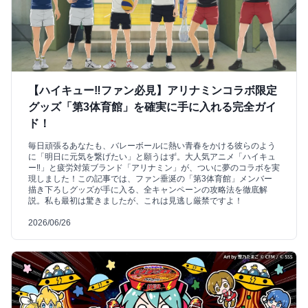
【ハイキュー‼ファン必見】アリナミンコラボ限定
グッズ「第3体育館」を確実に手に入れる完全ガイ
ド！
毎日頑張るあなたも、バレーボールに熱い青春をかける彼らのよう
に「明日に元気を繋げたい」と願うはず。大人気アニメ「ハイキュ
ー‼」と疲労対策ブランド「アリナミン」が、ついに夢のコラボを実
現しました！この記事では、ファン垂涎の「第3体育館」メンバー
描き下ろしグッズが手に入る、全キャンペーンの攻略法を徹底解
説。私も最初は驚きましたが、これは見逃し厳禁ですよ！
2026/06/26