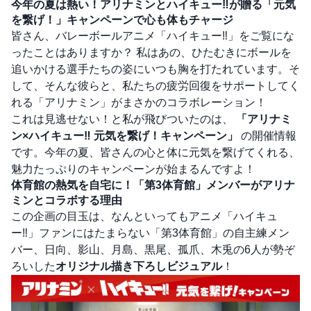
今年の夏は熱い！アリナミンとハイキュー‼が贈る「元気
を繋げ！」キャンペーンで心も体もチャージ
皆さん、バレーボールアニメ「ハイキュー‼」をご覧にな
ったことはありますか？ 私はあの、ひたむきにボールを
追いかける選手たちの姿にいつも胸を打たれています。そ
して、そんな彼らと、私たちの疲労回復をサポートしてく
れる「アリナミン」がまさかのコラボレーション！
これは見逃せない！と私が飛びついたのは、
「アリナミ
ン×ハイキュー‼ 元気を繋げ！キャンペーン」
の開催情報
です。今年の夏、皆さんの心と体に元気を繋げてくれる、
魅力たっぷりのキャンペーンが始まるんですよ！
体育館の熱気を自宅に！「第3体育館」メンバーがアリナ
ミンとコラボする理由
この企画の目玉は、なんといってもアニメ「ハイキュ
ー‼」ファンにはたまらない「第3体育館」の自主練メン
バー、日向、影山、月島、黒尾、孤爪、木兎の6人が勢ぞ
ろいした
オリジナル描き下ろしビジュアル
！