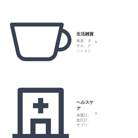
生活雑貨
食器、タ
オル、ク
ッション
ヘルスケ
ア
体重計、
血圧計、
サプリ