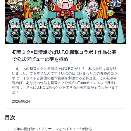
初音ミク×日清焼そばU.F.O.衝撃コラボ！作品公募
で公式デビューの夢を掴め
「え、あの初音ミクと日清焼そばU.F.O.が！？」私も最初は耳を疑
いました。でも本当なんです！UFOの日に始まったこの奇跡のコラ
ボは、イラストと楽曲の創作意欲を刺激する公募企画。この記事を
読めば、あなたの作品を初音ミク公式YouTubeチャンネルで世界に
発信し、さらにU.F.O.1箱もゲットできる応募方法が全てわかります
よ！
2026/06/24
目次
今年の夏は熱い！アリナミンとハイキュー‼が贈る