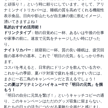
と頑張り！」という時に頼りにしています。そして、アリ
ナミンナイトリカバーは、睡眠の質を高めてくれる機能性
表示食品。日向や影山たちが自主練の後に飲むイメージ、
湧いてきますよね！
私的おすすめ活用術！
ドリンクタイプ
：朝の目覚めに一杯、あるいは午後の仕事
や家事の前に。速攻で元気をチャージしたい時にぴった
り。
ナイトリカバー
：就寝前に一杯。質の良い睡眠は、疲労回
復の基本中の基本。これで「明日の元気」をしっかり作れ
ます。
コスパを考えると、日常的にドリンクを飲んでいる方や、
これからの季節、夏バテ対策で疲れを感じやすい方には、
まさに一石二鳥のキャンペーンだと言えるでしょう！
この夏はアリナミンとハイキュー‼で「明日の元気」を掴
もう！
「明日の自分に元気を繋げ！」というキャッチコピーの通
り、このキャンペーンはただのグッズ収集に留まらない、
私たちの日々の活力につながる素敵な企画だと感じまし