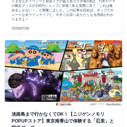
りませんか？ワッツと初音ミクの超人気コラボ第5弾は、Y2Kテーマ
の限定グッズが100円ショップに登場！私も実際に見て「これは集
めるしかない！」と興奮しました。この記事を読めば、ポップでキ
ュートな全ラインナップと、今すぐお店へ走りたくなる理由がわか
りますよ！
2026/07/30
淡路島まで行かなくてOK！【ニジゲンノモリ
POPUPストア】東京南青山で体験する「忍里」と