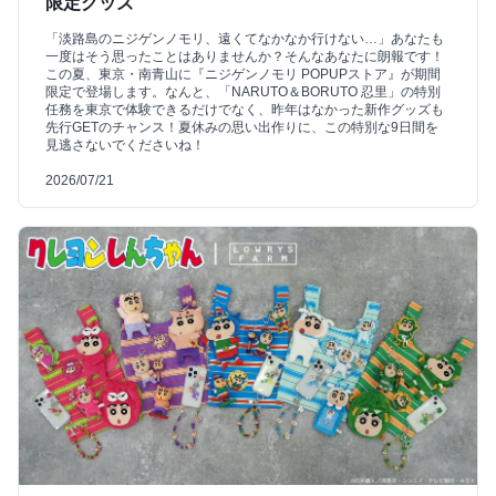
限定グッズ
「淡路島のニジゲンノモリ、遠くてなかなか行けない…」あなたも
一度はそう思ったことはありませんか？そんなあなたに朗報です！
この夏、東京・南青山に『ニジゲンノモリ POPUPストア』が期間
限定で登場します。なんと、「NARUTO＆BORUTO 忍里」の特別
任務を東京で体験できるだけでなく、昨年はなかった新作グッズも
先行GETのチャンス！夏休みの思い出作りに、この特別な9日間を
見逃さないでくださいね！
2026/07/21