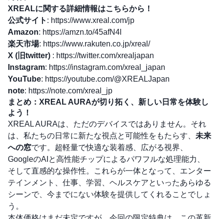
XREALに関する詳細情報はこちらから！
公式サイト
:
https://www.xreal.com/jp
Amazon
:
https://amzn.to/45afN4l
楽天市場
:
https://www.rakuten.co.jp/xreal/
X (旧twitter)
:
https://twitter.com/xrealjapan
Instagram
:
https://instagram.com/xreal_japan
YouTube
:
https://youtube.com/@XREALJapan
note
:
https://note.com/xreal_jp
まとめ：XREAL AURAが切り拓く、新しい日常を体験し
よう！
XREAL AURAは、ただのデバイスではありません。それ
は、私たちの日常に新たな視点と可能性をもたらす、
未来
への窓
です。超軽量で快適な装着感、広がる視界、
GoogleのAIと高性能チップによるパワフルな処理能力、
そして直感的な操作性。これらが一体となって、エンター
テインメント、仕事、学習、ヘルスケアといったあらゆる
シーンで、今までにない体験を提供してくれることでしょ
う。
本体価格はまだ未定ですが、今回の限定特典は、この革新