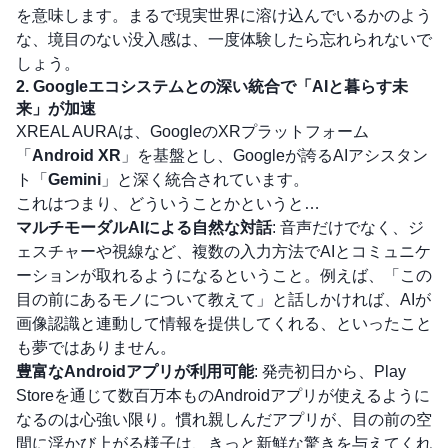
を意味します。まるで現実世界に溶け込んでいるかのよう
な、境目のない没入感は、一度体験したら忘れられないで
しょう。
2. Googleエコシステムとの深い統合で「AIと暮らす未
来」が加速
XREAL AURAは、GoogleのXRプラットフォーム
「
Android XR
」を基盤とし、Googleが誇るAIアシスタン
ト「
Gemini
」と深く統合されています。
これはつまり、どういうことかというと…
マルチモーダルAIによる自然な対話
: 音声だけでなく、ジ
ェスチャーや視線など、複数の入力方法でAIとコミュニケ
ーションが取れるようになるということ。例えば、「この
目の前にあるモノについて教えて」と話しかければ、AIが
画像認識と連動して情報を提供してくれる、といったこと
も夢ではありません。
豊富なAndroidアプリが利用可能
: 発売初日から、Play
Storeを通じて数百万本ものAndroidアプリが使えるように
なるのは心強い限り。慣れ親しんだアプリが、目の前の空
間に浮かび上がる様子は、きっと新鮮な驚きを与えてくれ