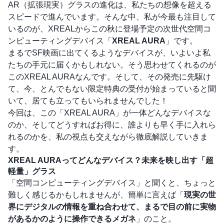
AR（拡張現実）グラスの進化は、私たちの想像を超える
スピードで進んでいます。そんな中、私が今最も注目して
いるのが、XREALからこの秋に登場予定の次世代空間コ
ンピューティングデバイス「
XREAL AURA
」です。
まるでSF映画に出てくるようなデバイスが、いよいよ私
たちの手元に届くかもしれない。そう思わせてくれるのが
このXREAL AURAなんです。そして、その発売に先駆け
て、今、とんでもない限定特典の受付が始まっていると聞
いて、居ても立ってもいられませんでした！
今回は、この「XREAL AURA」が一体どんなデバイスな
のか、そしてどうすればお得に、誰よりも早く手に入れら
れるのかを、私の視点も交えながら徹底解説していきま
す。
XREAL AURAってどんなデバイス？未来を映し出す「超
軽量」グラス
「空間コンピューティングデバイス」と聞くと、ちょっと
難しく感じるかもしれませんが、簡単に言えば「
現実の世
界にデジタルの情報を重ね合わせて、まるで目の前に実物
があるかのように操作できるメガネ
」のこと。