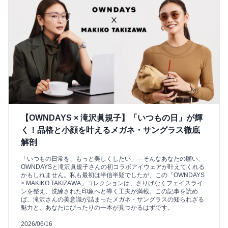
【OWNDAYS × 滝沢眞規子】「いつもの日」が輝
く！品格と小顔を叶えるメガネ・サングラス徹底
解剖
「いつもの日常を、もっと美しくしたい」—そんなあなたの願い、
OWNDAYSと滝沢眞規子さんの初コラボアイウェアが叶えてくれる
かもしれません。私も最初は半信半疑でしたが、この「OWNDAYS
× MAKIKO TAKIZAWA」コレクションは、さりげなくフェイスライ
ンを整え、洗練された印象へと導く工夫が満載。この記事を読め
ば、滝沢さんの美意識が詰まったメガネ・サングラスの知られざる
魅力と、あなたにぴったりの一本が見つかるはずです。
2026/06/16