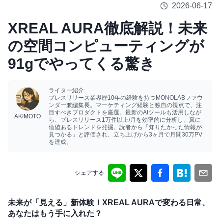
2026-06-17
XREAL AURA徹底解説！未来
の空間コンピューティングが
91gでやってくる驚き
ライター紹介:
プレスリリース業界歴10年の経験を持つMONOLABファウ
ンダー兼編集長。マーケティング経験と独自の視点で、注
目すべきプロダクトを厳選。最新のAIツールも活用しなが
AKIMOTO
ら、プレスリリース1万件以上/月を効率的に分析し、真に
価値あるトレンドを発掘。読者から「知りたかった情報が
見つかる」と評価され、立ち上げから3ヶ月で月間30万PV
を達成。
シェアする
未来が「見える」新体験！XREAL AURAで変わる日常、
あなたはもう手に入れた？