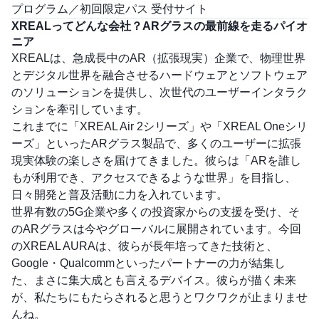
プログラム／初回限定パス 受付サイト
XREALってどんな会社？ARグラスの最前線を走るパイオ
ニア
XREALは、急成長中のAR（拡張現実）企業で、物理世界
とデジタル世界を融合させるハードウェアとソフトウェア
のソリューションを提供し、次世代のユーザーインタラク
ションを牽引しています。
これまでに「XREAL Air 2シリーズ」や「XREAL Oneシリ
ーズ」といったARグラス製品で、多くのユーザーに拡張
現実体験の楽しさを届けてきました。彼らは「ARを誰し
もが利用でき、アクセスできるような世界」を目指し、
日々開発と普及活動に力を入れています。
世界有数の5G企業や多くの投資家からの支援を受け、そ
のARグラスは今やグローバルに展開されています。今回
のXREAL AURAは、彼らが長年培ってきた技術と、
Google・Qualcommといったパートナーの力が結集し
た、まさに集大成とも言えるデバイス。彼らが描く未来
が、私たちにもたらされると思うとワクワクが止まりませ
んね。