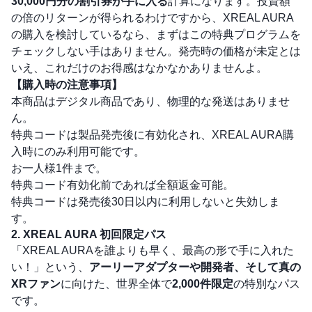
30,000円分の割引券が手に入る
計算になります。投資額
の倍のリターンが得られるわけですから、XREAL AURA
の購入を検討しているなら、まずはこの特典プログラムを
チェックしない手はありません。発売時の価格が未定とは
いえ、これだけのお得感はなかなかありませんよ。
【購入時の注意事項】
本商品はデジタル商品であり、物理的な発送はありませ
ん。
特典コードは製品発売後に有効化され、XREAL AURA購
入時にのみ利用可能です。
お一人様1件まで。
特典コード有効化前であれば全額返金可能。
特典コードは発売後30日以内に利用しないと失効しま
す。
2. XREAL AURA 初回限定パス
「XREAL AURAを誰よりも早く、最高の形で手に入れた
い！」という、
アーリーアダプターや開発者、そして真の
XRファン
に向けた、世界全体で
2,000件限定
の特別なパス
です。