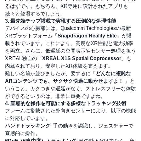
るはずです。もちろん、XR専用に設計されたアプリも
続々と登場するでしょう。
3. 最先端チップ搭載で実現する圧倒的な処理性能
デバイスの心臓部には、Qualcomm Technologiesの最新
XRプラットフォーム「
Snapdragon Reality Elite
」が搭
載されています。これにより、高度なXR性能と電力効率
を両立。さらに、低遅延の空間表示やセンサー処理を担う
XREAL独自の「
XREAL X1S Spatial Coprocessor
」も
内蔵されており、安定したXR体験を支えます。
難しい名前が並びましたが、要するに「
どんなに複雑な
ARコンテンツでも、サクサク快適に動かせますよ！
」と
いうこと。カクつきや遅延がなく、ストレスフリーな体験
ができるというのは、非常に重要ですよね。
4. 直感的な操作を可能にする多様なトラッキング技術
フレームに搭載された外向きセンサーにより、以下の機能
に対応しています。
ハンドトラッキング
: 手の動きを認識し、ジェスチャーで
直感的に操作。
6DoF（6自由度）トラッキング
: 頭の動きだけでなく、身