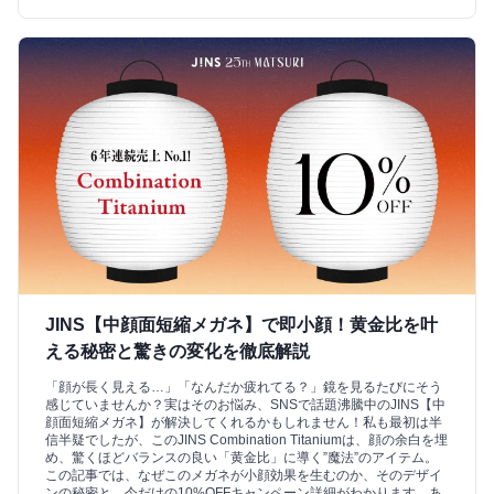
JINS【中顔面短縮メガネ】で即小顔！黄金比を叶
える秘密と驚きの変化を徹底解説
「顔が長く見える…」「なんだか疲れてる？」鏡を見るたびにそう
感じていませんか？実はそのお悩み、SNSで話題沸騰中のJINS【中
顔面短縮メガネ】が解決してくれるかもしれません！私も最初は半
信半疑でしたが、このJINS Combination Titaniumは、顔の余白を埋
め、驚くほどバランスの良い「黄金比」に導く”魔法”のアイテム。
この記事では、なぜこのメガネが小顔効果を生むのか、そのデザイ
ンの秘密と、今だけの10%OFFキャンペーン詳細がわかります。あ