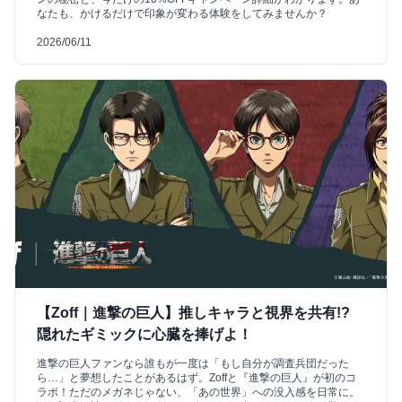
なたも、かけるだけで印象が変わる体験をしてみませんか？
2026/06/11
【Zoff｜進撃の巨人】推しキャラと視界を共有!?
隠れたギミックに心臓を捧げよ！
進撃の巨人ファンなら誰もが一度は「もし自分が調査兵団だった
ら…」と夢想したことがあるはず。Zoffと『進撃の巨人』が初のコ
ラボ！ただのメガネじゃない、「あの世界」への没入感を日常に。