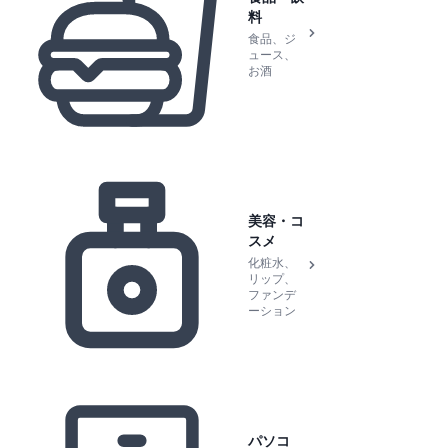
料
食品、ジ
ュース、
お酒
美容・コ
スメ
化粧水、
リップ、
ファンデ
ーション
パソコ