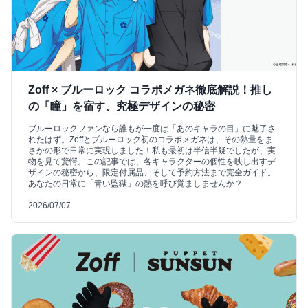
Zoff × ブルーロック コラボメガネ徹底解説！推し
の「瞳」を宿す、究極デザインの秘密
ブルーロックファンなら誰もが一度は「あのキャラの目」に魅了さ
れたはず。Zoffとブルーロック初のコラボメガネは、その熱量をま
さかの形で日常に実現しました！私も最初は半信半疑でしたが、実
物を見て驚愕。この記事では、各キャラクターの個性を映し出すデ
ザインの秘密から、限定付属品、そして予約方法まで完全ガイド。
あなたの日常に「青い監獄」の熱を呼び覚ましませんか？
2026/07/07