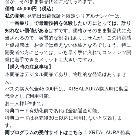
金が、そのまま製品代金に充てられます。
価格
:
45,000円（税込）
私の見解:
発売日出荷保証と限定シリアルナンバーは、
「一番乗り」で最新技術を体験したい方にとっては、計り
知れない価値がある
はずです。価格がそのまま製品代に充
当されるので、実質的な割引はありませんが、この特別感
と優越感は、お金では買えない体験となるでしょう。特に
開発者の方にとっては、いち早く手に入れてコンテンツ開
発に着手できるメリットも大きいですね。
【購入時の注意事項】
本商品はデジタル商品であり、物理的な発送はありませ
ん。
パスの購入代金45,000円は、XREAL AURA購入時に製品
代金として利用可能。
お一人様1件まで。
特典コード有効化前であれば全額返金可能。
特典コードは発売後30日以内に利用しないと失効しま
す。
両プログラムの受付サイトはこちら！
XREAL AURA 特典