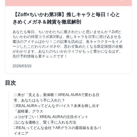
【Zoff×ちいかわ第3弾】推しキャラと毎日！心と
きめくメガネ＆雑貨を徹底解剖
あなたも毎日、ちいかわたちに癒されたいと思いませんか？Zoffと
ちいかわの待望コラボ第3弾は、推しキャラを日常に溶け込ませる
魔法のアイテムばかり！この記事を読めば、各キャラクターをイメ
ージしたこだわりのメガネや、思わず集めたくなる限定雑貨の全貌
がわかります。あなたのちいかわライフがもっと豊かになるはず。
先行予約情報も要チェックです！
2026/03/10
目次
未来が「見える」新体験！XREAL AURAで変わる日
常、あなたはもう手に入れた？
XREAL AURAってどんなデバイス？未来を映し出す
「超軽量」グラス
ココがすごい！XREAL AURAの注目ポイント
気になる価格と、賢く手に入れる方法
XREALってどんな会社？ARグラスの最前線を走るパ
イオニア