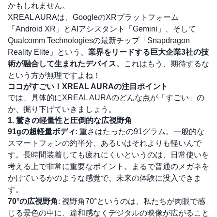
かもしれません。
XREAL AURAは、GoogleのXRプラットフォーム
「Android XR」とAIアシスタント「Gemini」、そして
Qualcomm Technologiesの最新チップ「Snapdragon
Reality Elite」という、
業界をリードする巨大企業3社の技
術が融合して生まれたデバイス
。これはもう、期待するな
という方が無理ですよね！
ココがすごい！XREAL AURAの注目ポイント
では、具体的にXREAL AURAのどんな点が「すごい」の
か、掘り下げていきましょう。
1. 驚きの軽量性と圧倒的な広視野角
91gの超軽量ボディ
: 重さはたったの91グラム。一般的な
スマートフォンの約半分、あるいはそれよりも軽いんで
す。長時間装着しても疲れにくいというのは、日常使いを
考える上で非常に重要なポイント。まるで普通のメガネを
かけているかのような感覚で、未来の体験に没入できま
す。
70°の広視野角
: 視野角70°というのは、私たちが肉眼で感
じる景色の中に、違和感なくデジタルの映像が広がること