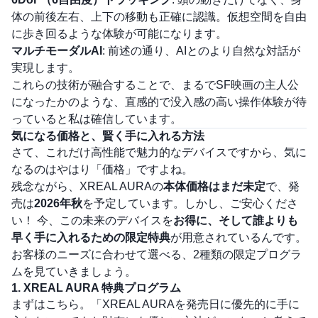
体の前後左右、上下の移動も正確に認識。仮想空間を自由
に歩き回るような体験が可能になります。
マルチモーダルAI
: 前述の通り、AIとのより自然な対話が
実現します。
これらの技術が融合することで、まるでSF映画の主人公
になったかのような、直感的で没入感の高い操作体験が待
っていると私は確信しています。
気になる価格と、賢く手に入れる方法
さて、これだけ高性能で魅力的なデバイスですから、気に
なるのはやはり「価格」ですよね。
残念ながら、XREAL AURAの
本体価格はまだ未定
で、発
売は
2026年秋
を予定しています。しかし、ご安心くださ
い！ 今、この未来のデバイスを
お得に、そして誰よりも
早く手に入れるための限定特典
が用意されているんです。
お客様のニーズに合わせて選べる、2種類の限定プログラ
ムを見ていきましょう。
1. XREAL AURA 特典プログラム
まずはこちら。「XREAL AURAを発売日に優先的に手に