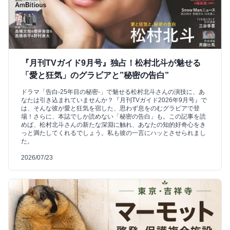
『月刊TVガイド9月号』独占！松村北斗が魅せる
「愛と狂気」のグラビアと”秘密の告白”
ドラマ「告白-25年目の秘密-」で魅せる松村北斗さんの演技に、あ
なたは引き込まれていませんか？『月刊TVガイド2026年9月号』で
は、そんな彼が愛と狂気を宿した、思わず息をのむグラビアで登
場！さらに、本誌でしか読めない「秘密の告白」も。この記事を読
めば、松村北斗さんの新たな深淵に触れ、あなたの知的好奇心をき
っと満たしてくれるでしょう。私も彼の一言にハッとさせられまし
た。
2026/07/23