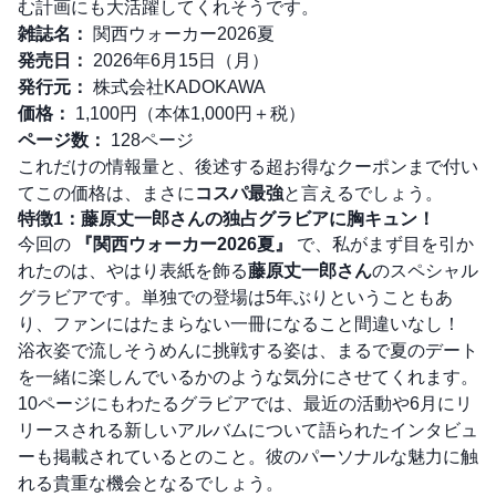
む計画にも大活躍してくれそうです。
雑誌名：
関西ウォーカー2026夏
発売日：
2026年6月15日（月）
発行元：
株式会社KADOKAWA
価格：
1,100円（本体1,000円＋税）
ページ数：
128ページ
これだけの情報量と、後述する超お得なクーポンまで付い
てこの価格は、まさに
コスパ最強
と言えるでしょう。
特徴1：藤原丈一郎さんの独占グラビアに胸キュン！
今回の
『関西ウォーカー2026夏』
で、私がまず目を引か
れたのは、やはり表紙を飾る
藤原丈一郎さん
のスペシャル
グラビアです。単独での登場は5年ぶりということもあ
り、ファンにはたまらない一冊になること間違いなし！
浴衣姿で流しそうめんに挑戦する姿は、まるで夏のデート
を一緒に楽しんでいるかのような気分にさせてくれます。
10ページにもわたるグラビアでは、最近の活動や6月にリ
リースされる新しいアルバムについて語られたインタビュ
ーも掲載されているとのこと。彼のパーソナルな魅力に触
れる貴重な機会となるでしょう。