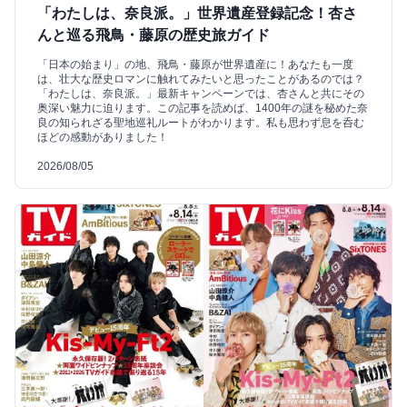
「わたしは、奈良派。」世界遺産登録記念！杏さ
んと巡る飛鳥・藤原の歴史旅ガイド
「日本の始まり」の地、飛鳥・藤原が世界遺産に！あなたも一度
は、壮大な歴史ロマンに触れてみたいと思ったことがあるのでは？
「わたしは、奈良派。」最新キャンペーンでは、杏さんと共にその
奥深い魅力に迫ります。この記事を読めば、1400年の謎を秘めた奈
良の知られざる聖地巡礼ルートがわかります。私も思わず息を呑む
ほどの感動がありました！
2026/08/05