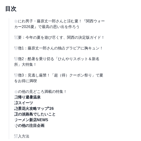
目次
なにわ男子・藤原丈一郎さんと涼む夏！『関西ウォー
カー2026夏』で最高の思い出を作ろう
概要：今年の夏を遊び尽くす、関西の決定版ガイド！
特徴1：藤原丈一郎さんの独占グラビアに胸キュン！
特徴2：酷暑を乗り切る「ひんやりスポット＆新名
所」大特集！
特徴3：見逃し厳禁！「超（得）クーポン祭り」で夏
をお得に満喫
その他の見どころ満載の特集！
日帰り避暑温泉
涼スイーツ
絶景花火攻略マップ❜26
夏の淡路島でしたいこと
ラーメン新店NEWS
その他の注目企画
購入方法