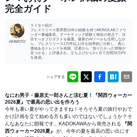
完全ガイド
ライター紹介:
プレスリリース業界歴10年の経験を持つMONOLABファウ
ンダー兼編集長。マーケティング経験と独自の視点で、注
目すべきプロダクトを厳選。最新のAIツールも活用しなが
AKIMOTO
ら、プレスリリース1万件以上/月を効率的に分析し、真に
価値あるトレンドを発掘。読者から「知りたかった情報が
見つかる」と評価され、立ち上げから3ヶ月で月間30万PV
を達成。
シェアする
なにわ男子・藤原丈一郎さんと涼む夏！『関西ウォーカー
2026夏』で最高の思い出を作ろう
今年も暑い夏がやってきますね！そろそろ夏の旅行やおで
かけ計画を立て始める方も多いのではないでしょうか？そ
んなあなたに朗報です。KADOKAWAから発売される
『関
西ウォーカー2026夏』
が、今年の夏を最高の思い出にす