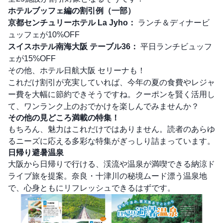
ホテルブッフェ編の割引例（一部）
京都センチュリーホテル La Jyho：
ランチ＆ディナービ
ュッフェが10%OFF
スイスホテル南海大阪 テーブル36：
平日ランチビュッフ
ェが15%OFF
その他、ホテル日航大阪 セリーナも！
これだけ割引が充実していれば、今年の夏の食費やレジャ
ー費を大幅に節約できそうですね。クーポンを賢く活用し
て、ワンランク上のおでかけを楽しんでみませんか？
その他の見どころ満載の特集！
もちろん、魅力はこれだけではありません。読者のあらゆ
るニーズに応える多彩な特集がぎっしり詰まっています。
日帰り避暑温泉
大阪から日帰りで行ける、渓流や温泉が満喫できる納涼ド
ライブ旅を提案。奈良・十津川の秘境ムード漂う温泉地
で、心身ともにリフレッシュできるはずです。