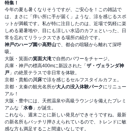
特集！
今年の夏も暑くなりそうですが、ご安心を！この雑誌で
は、まさに「痒い所に手が届く」ような、涼を感じるスポ
ットが満載です。私が特に注目したのは、近場で気軽に楽
しめる避暑地や、目にも涼しい水辺のカフェといった、日
常を忘れてリラックスできる場所の紹介です。
神戸のハーブ園
や
高野山
で、都会の喧騒から離れて深呼
吸。
大阪・箕面の
箕面大滝
で自然のパワーをチャージ。
兵庫・神戸の標高400mに新設された「
ザ・ヴェランダ神
戸
」の絶景テラスで非日常を体験。
京都・貴船の
川床
で涼を感じるセルフスタイルカフェ。
京都・太秦の観光名所が
大人の没入体験パーク
にリニュー
アル！
大阪・豊中には、天然温泉や高級ラウンジを備えたプレミ
アムな「
水春
」が誕生。
これなら、週末ごとに新しい発見ができそうですね。最新
の新名所もバッチリ押さえられているので、トレンドに敏
感な方も満足すること間違いなしです。