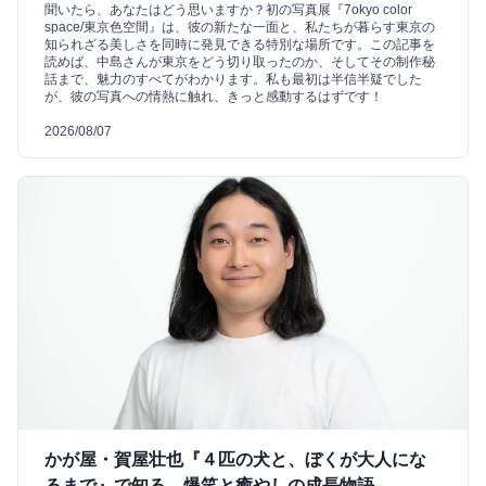
聞いたら、あなたはどう思いますか？初の写真展『7okyo color
space/東京色空間』は、彼の新たな一面と、私たちが暮らす東京の
知られざる美しさを同時に発見できる特別な場所です。この記事を
読めば、中島さんが東京をどう切り取ったのか、そしてその制作秘
話まで、魅力のすべてがわかります。私も最初は半信半疑でした
が、彼の写真への情熱に触れ、きっと感動するはずです！
2026/08/07
かが屋・賀屋壮也『４匹の犬と、ぼくが大人にな
るまで』で知る、爆笑と癒やしの成長物語