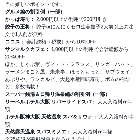
当に嬉しいポイントです。
グルメ編の割引例（一部）
かっぱ寿司：
2,000円以上の利用で200円引き
餃子の王将：
餃子orにんにくゼロ生姜餃子2人前以上の注
文で1人前が無料
ココス：
会計総額（税抜）から10%OFF
サンマルクカフェ：
1,000円以上の利用で会計総額から
20%OFF
ほか、しゃぶ葉、ヴィ・ド・フランス、リンガーハット、
ラーメンまこと屋、来来亭、ほっともっと、サブウェイ、
あぶりや、ワンカルビ、大起水産回転寿司、ポムの樹な
ど、多数掲載！
スーパー銭湯＆日帰り温泉編の割引例（一部）
リーベルホテル大阪 リバーサイドスパ：
大人入浴料が半
額
ホテル阪神大阪 天然温泉 スパ＆サウナ：
大人入浴料が半
額
天然露天温泉 スパスミノエ：
大人入浴料が半額
全25施設が割引対象となるそうです！