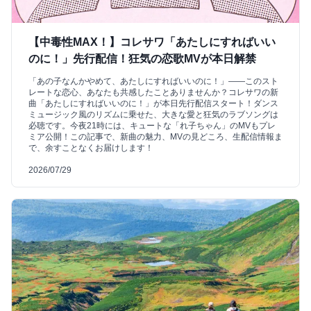
【中毒性MAX！】コレサワ「あたしにすればいい
のに！」先行配信！狂気の恋歌MVが本日解禁
「あの子なんかやめて、あたしにすればいいのに！」――このスト
レートな恋心、あなたも共感したことありませんか？コレサワの新
曲「あたしにすればいいのに！」が本日先行配信スタート！ダンス
ミュージック風のリズムに乗せた、大きな愛と狂気のラブソングは
必聴です。今夜21時には、キュートな「れ子ちゃん」のMVもプレ
ミア公開！この記事で、新曲の魅力、MVの見どころ、生配信情報ま
で、余すことなくお届けします！
2026/07/29