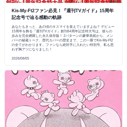
Kis-My-Ft2ファン必見！『週刊TVガイド』15周年
記念号で辿る感動の軌跡
あなたもきっと、あの頃のキスマイを覚えていますよね？ デビュー
15周年を飾る『週刊TVガイド』創刊64周年記念特大号は、彼らの
歩みを完全網羅した永久保存版！ 2パターンの豪華表紙から、メン
バーの秘蔵トーク、歴代カバーの歴史まで、この一冊でKis-My-Ft2
の全てがわかります。ファンなら絶対手に入れたい特別号、私も思
わず胸アツになりました！
2026/08/05