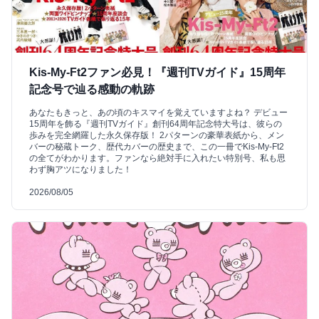
Kis-My-Ft2ファン必見！『週刊TVガイド』15周年
記念号で辿る感動の軌跡
あなたもきっと、あの頃のキスマイを覚えていますよね？ デビュー
15周年を飾る『週刊TVガイド』創刊64周年記念特大号は、彼らの
歩みを完全網羅した永久保存版！ 2パターンの豪華表紙から、メン
バーの秘蔵トーク、歴代カバーの歴史まで、この一冊でKis-My-Ft2
の全てがわかります。ファンなら絶対手に入れたい特別号、私も思
わず胸アツになりました！
2026/08/05