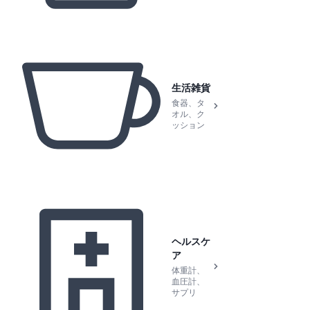
生活雑貨
食器、タ
オル、ク
ッション
ヘルスケ
ア
体重計、
血圧計、
サプリ