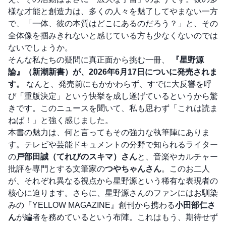
様な才能と創造力は、多くの人々を魅了してやまない一方
で、「一体、彼の本質はどこにあるのだろう？」と、その
全体像を掴みきれないと感じている方も少なくないのでは
ないでしょうか。
そんな私たちの疑問に真正面から挑む一冊、
『星野源
論』（新潮新書）が、2026年6月17日についに発売されま
す。
なんと、発売前にもかかわらず、すでに大反響を呼
び「重版決定」という快挙を成し遂げているというから驚
きです。このニュースを聞いて、私も思わず「これは読ま
ねば！」と強く感じました。
本書の魅力は、何と言ってもその強力な執筆陣にありま
す。テレビや芸能ドキュメントの分野で知られるライター
の
戸部田誠（てれびのスキマ）さん
と、音楽やカルチャー
批評を専門とする文筆家の
つやちゃんさん
。このお二人
が、それぞれ異なる視点から星野源という稀有な表現者の
核心に迫ります。さらに、星野源さんのファンにはお馴染
みの『YELLOW MAGAZINE』創刊から携わる
小田部仁さ
ん
が編者を務めているという布陣。これはもう、期待せず