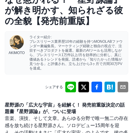
が解き明かす、知られざる彼
の全貌【発売前重版】
ライター紹介:
プレスリリース業界歴10年の経験を持つMONOLABファウ
ンダー兼編集長。マーケティング経験と独自の視点で、注
目すべきプロダクトを厳選。最新のAIツールも活用しなが
AKIMOTO
ら、プレスリリース1万件以上/月を効率的に分析し、真に
価値あるトレンドを発掘。読者から「知りたかった情報が
見つかる」と評価され、立ち上げから3ヶ月で月間30万PV
を達成。
シェアする
星野源の「広大な宇宙」を紐解く！ 発売前重版決定の話
題書『星野源論』が、ついに登場
音楽、演技、そして文章。あらゆる分野で唯一無二の存在
感を放ち続ける星野源さん。ソロデビュー15周年を迎
え、その活動はまさに「広大な宇宙」のようです。彼の多