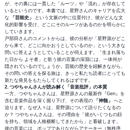
が、その裏には一貫した「ルーツ」や「流れ」が存在して
いるというのです。本書では、星野さんのキャリアを広大
な
「芸能史」
という文脈の中に位置付け、彼がどんな文
化的影響を受け、どこにそのルーツがあるのかを明らかに
していきます。
戸部田さんのコメントからは、彼の分析が「星野源がどこ
から来て、どこに向かおうとしているのか」という大きな
問いに答えようとしていることが伺えます。「生まれ落ち
た日から よそ者」と歌う彼の言葉の深淵には、一体何が
隠されているのでしょうか。芸能の歴史を紐解きながら、
その問いの答えを探る旅は、きっと私たち読者にとっても
新たな発見をもたらしてくれるはずです。
2. つやちゃんさんが読み解く「音楽批評」の本質
一方、つやちゃんさんは、星野源さんの最新作『Gen』を
含む音楽作品を深く掘り下げ、その表現の
「神髄」
へと
迫ります。なぜ人々は、星野源について語りたくなるの
か？ つやちゃんさんは、その理由を「彼がいくつもの顔
を持ち、領域を人格横断してきたから」と看破します。
彼の音楽には、ポップでありながらアナーキー（無秩序