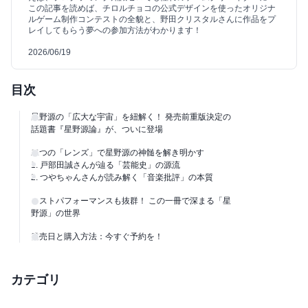
この記事を読めば、チロルチョコの公式デザインを使ったオリジナ
ルゲーム制作コンテストの全貌と、野田クリスタルさんに作品をプ
レイしてもらう夢への参加方法がわかります！
2026/06/19
目次
星野源の「広大な宇宙」を紐解く！ 発売前重版決定の
話題書『星野源論』が、ついに登場
二つの「レンズ」で星野源の神髄を解き明かす
1. 戸部田誠さんが辿る「芸能史」の源流
2. つやちゃんさんが読み解く「音楽批評」の本質
コストパフォーマンスも抜群！ この一冊で深まる「星
野源」の世界
発売日と購入方法：今すぐ予約を！
カテゴリ