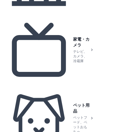
家電・カ
メラ
テレビ、
カメラ、
冷蔵庫
ペット用
品
ペットフ
ード、ペ
ットおも
ちゃ