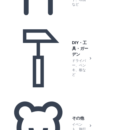
など
DIY・工
具・ガー
デン
ドライバ
ー、ペン
キ、板な
ど
その他
イベン
ト、旅行