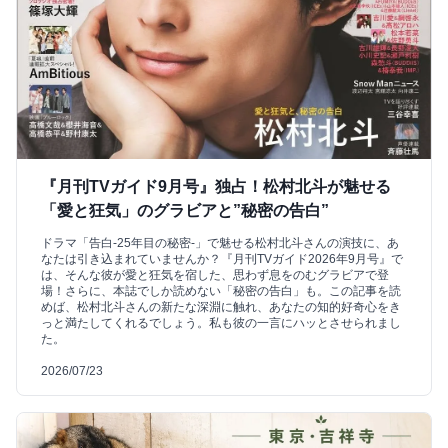
『月刊TVガイド9月号』独占！松村北斗が魅せる
「愛と狂気」のグラビアと”秘密の告白”
ドラマ「告白-25年目の秘密-」で魅せる松村北斗さんの演技に、あ
なたは引き込まれていませんか？『月刊TVガイド2026年9月号』で
は、そんな彼が愛と狂気を宿した、思わず息をのむグラビアで登
場！さらに、本誌でしか読めない「秘密の告白」も。この記事を読
めば、松村北斗さんの新たな深淵に触れ、あなたの知的好奇心をき
っと満たしてくれるでしょう。私も彼の一言にハッとさせられまし
た。
2026/07/23