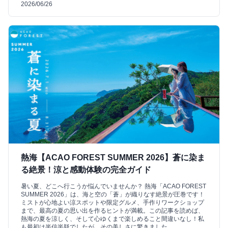
2026/06/26
熱海【ACAO FOREST SUMMER 2026】蒼に染ま
る絶景！涼と感動体験の完全ガイド
暑い夏、どこへ行こうか悩んでいませんか？ 熱海「ACAO FOREST
SUMMER 2026」は、海と空の「蒼」が織りなす絶景が圧巻です！
ミストが心地よい涼スポットや限定グルメ、手作りワークショップ
まで、最高の夏の思い出を作るヒントが満載。この記事を読めば、
熱海の夏を涼しく、そして心ゆくまで楽しめること間違いなし！私
も最初は半信半疑でしたが、その美しさに驚きました。