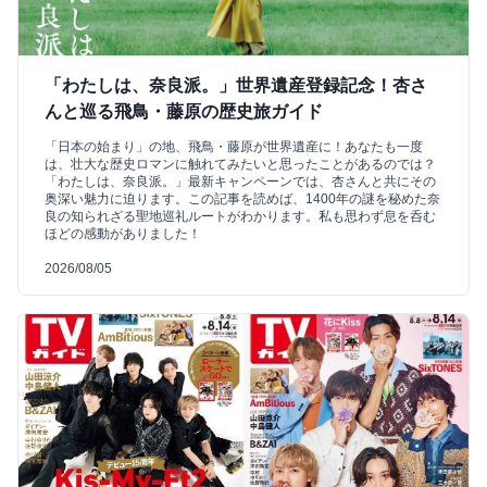
「わたしは、奈良派。」世界遺産登録記念！杏さ
んと巡る飛鳥・藤原の歴史旅ガイド
「日本の始まり」の地、飛鳥・藤原が世界遺産に！あなたも一度
は、壮大な歴史ロマンに触れてみたいと思ったことがあるのでは？
「わたしは、奈良派。」最新キャンペーンでは、杏さんと共にその
奥深い魅力に迫ります。この記事を読めば、1400年の謎を秘めた奈
良の知られざる聖地巡礼ルートがわかります。私も思わず息を呑む
ほどの感動がありました！
2026/08/05