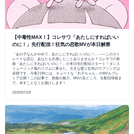
【中毒性MAX！】コレサワ「あたしにすればいい
のに！」先行配信！狂気の恋歌MVが本日解禁
「あの子なんかやめて、あたしにすればいいのに！」――このスト
レートな恋心、あなたも共感したことありませんか？コレサワの新
曲「あたしにすればいいのに！」が本日先行配信スタート！ダンス
ミュージック風のリズムに乗せた、大きな愛と狂気のラブソングは
必聴です。今夜21時には、キュートな「れ子ちゃん」のMVもプレ
ミア公開！この記事で、新曲の魅力、MVの見どころ、生配信情報ま
で、余すことなくお届けします！
2026/07/29