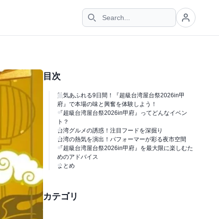
目次
熱気あふれる9日間！『超級台湾屋台祭2026in甲
府』で本場の味と興奮を体験しよう！
『超級台湾屋台祭2026in甲府』ってどんなイベン
ト？
台湾グルメの誘惑！注目フードを深掘り
台湾の熱気を演出！パフォーマーが彩る夜市空間
『超級台湾屋台祭2026in甲府』を最大限に楽しむた
めのアドバイス
まとめ
カテゴリ