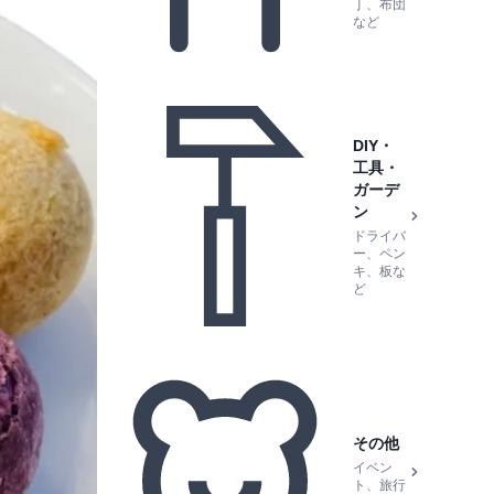
丁、布団
など
DIY・
工具・
ガーデ
ン
ドライバ
ー、ペン
キ、板な
ど
その他
イベン
ト、旅行