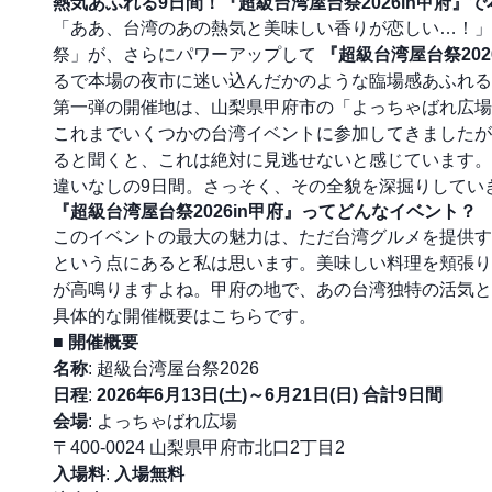
熱気あふれる9日間！『超級台湾屋台祭2026in甲府』
「ああ、台湾のあの熱気と美味しい香りが恋しい…！」
祭」が、さらにパワーアップして
『超級台湾屋台祭202
るで本場の夜市に迷い込んだかのような臨場感あふれる
第一弾の開催地は、山梨県甲府市の「よっちゃばれ広場
これまでいくつかの台湾イベントに参加してきましたが
ると聞くと、これは絶対に見逃せないと感じています。
違いなしの9日間。さっそく、その全貌を深掘りしてい
『超級台湾屋台祭2026in甲府』ってどんなイベント？
このイベントの最大の魅力は、ただ台湾グルメを提供
という点にあると私は思います。美味しい料理を頬張り
が高鳴りますよね。甲府の地で、あの台湾独特の活気と
具体的な開催概要はこちらです。
■ 開催概要
名称
: 超級台湾屋台祭2026
日程
:
2026年6月13日(土)～6月21日(日) 合計9日間
会場
: よっちゃばれ広場
〒400-0024 山梨県甲府市北口2丁目2
入場料
:
入場無料