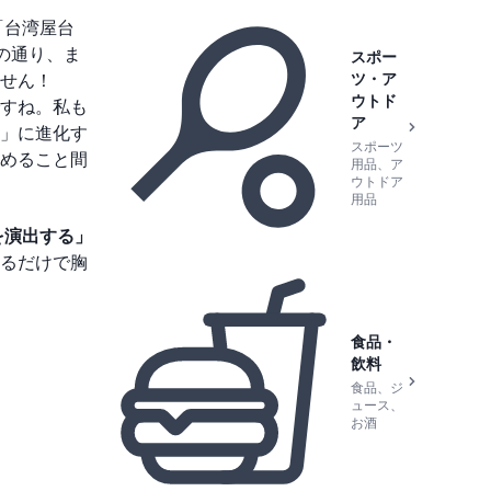
「台湾屋台
の通り、ま
スポー
ツ・ア
せん！
ウトド
すね。私も
ア
」に進化す
スポーツ
めること間
用品、ア
ウトドア
用品
を演出する」
るだけで胸
食品・
飲料
食品、ジ
ュース、
お酒