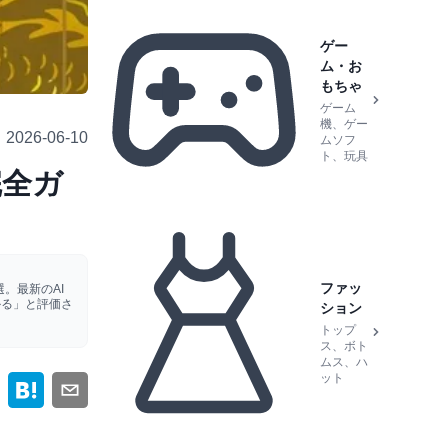
ゲー
ム・お
もちゃ
ゲーム
機、ゲー
2026-06-10
ムソフ
ト、玩具
完全ガ
ファッ
。最新のAI
かる」と評価さ
ション
トップ
ス、ボト
ムス、ハ
ット