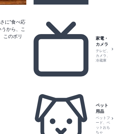
さに“食べ応
いうから、こ
、このボリ
家電・
カメラ
テレビ、
カメラ、
冷蔵庫
ペット
用品
ペットフ
ード、ペ
ットおも
ちゃ