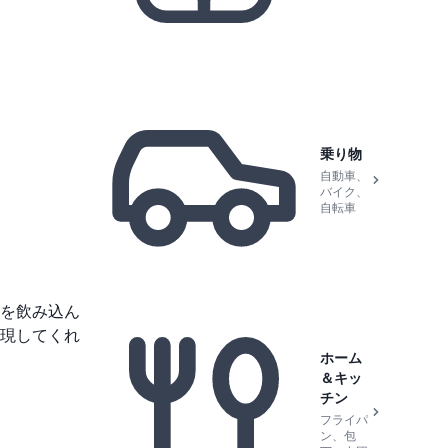
乗り物
自動車、
バイク、
自転車
を飲み込ん
現してくれ
ホーム
＆キッ
チン
フライパ
ン、包