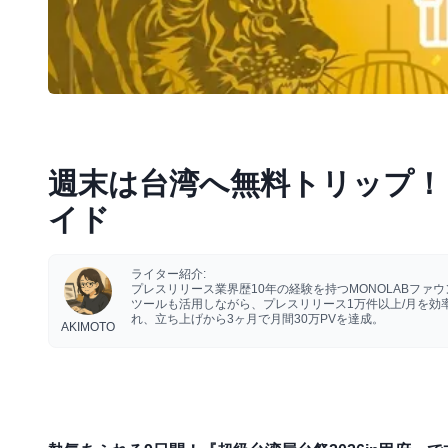
週末は台湾へ無料トリップ！『
イド
ライター紹介:
プレスリリース業界歴10年の経験を持つMONOLABフ
ツールも活用しながら、プレスリリース1万件以上/月を
れ、立ち上げから3ヶ月で月間30万PVを達成。
AKIMOTO