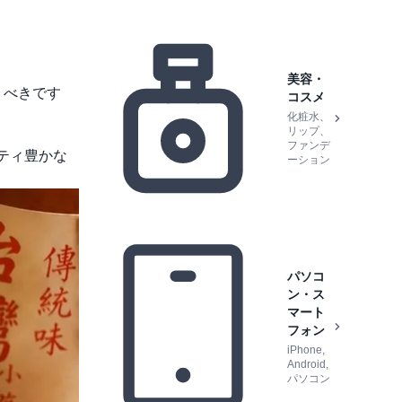
美容・
くべきです
コスメ
化粧水、
リップ、
ファンデ
ティ豊かな
ーション
パソコ
ン・ス
マート
フォン
iPhone,
Android,
パソコン