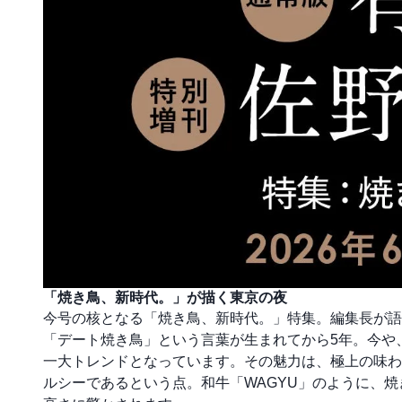
「焼き鳥、新時代。」が描く東京の夜
今号の核となる「焼き鳥、新時代。」特集。編集長が語
「デート焼き鳥」という言葉が生まれてから5年。今や
一大トレンドとなっています。その魅力は、極上の味わ
ルシーであるという点。和牛「WAGYU」のように、