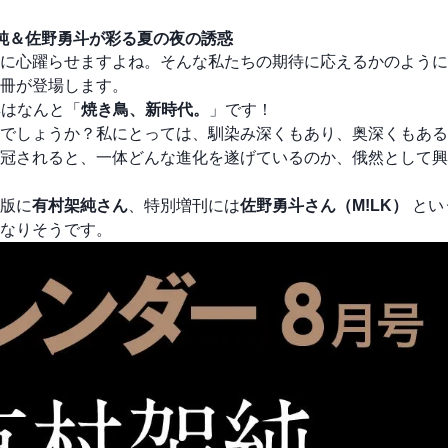
純＆佐野勇斗が彩る夏の夜の誘惑
に心躍らせますよね。そんな私たちの期待に応えるかのように
冊が登場します。
集はなんと「
焼き鳥、新時代。
」です！
でしょうか？私にとっては、馴染み深くもあり、奥深くもある
冠されると、一体どんな進化を遂げているのか、俄然として興
版に
有村架純さん
、特別増刊には
佐野勇斗さん（M!LK）
とい
なりそうです。