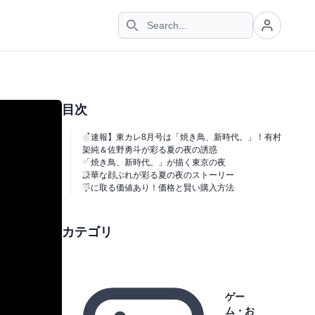
目次
【速報】東カレ8月号は「焼き鳥、新時代。」！有村
架純＆佐野勇斗が彩る夏の夜の誘惑
「焼き鳥、新時代。」が描く東京の夜
豪華な顔ぶれが彩る夏の夜のストーリー
手に取る価値あり！価格と賢い購入方法
カテゴリ
ゲー
ム・お