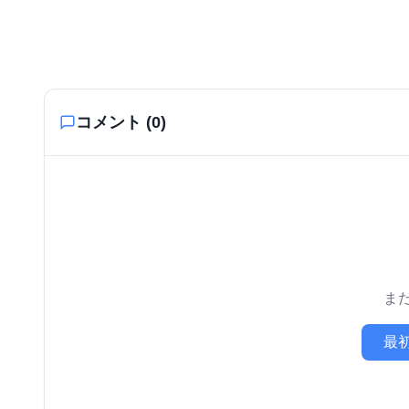
コメント (
0
)
ま
最