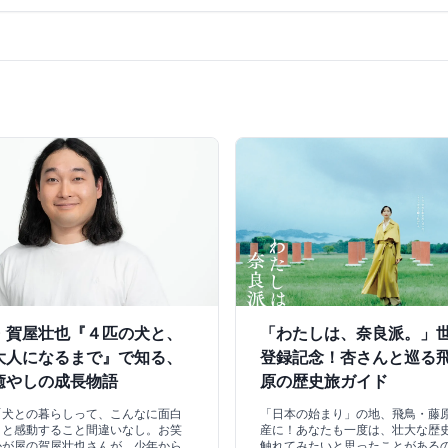
・賀屋壮也『４匹の犬と、
「わたしは、奈良派。」
大人になるまで』で知る、
登録記念！杏さんと巡る
癒やしの成長物語
原の歴史旅ガイド
「犬との暮らしって、こんなに面白
「日本の始まり」の地、飛鳥・藤
」と感動すること間違いなし。お笑
産に！あなたも一度は、壮大な歴
かが屋の賀屋壮也さんが、少年から
触れてみたいと思ったことがある