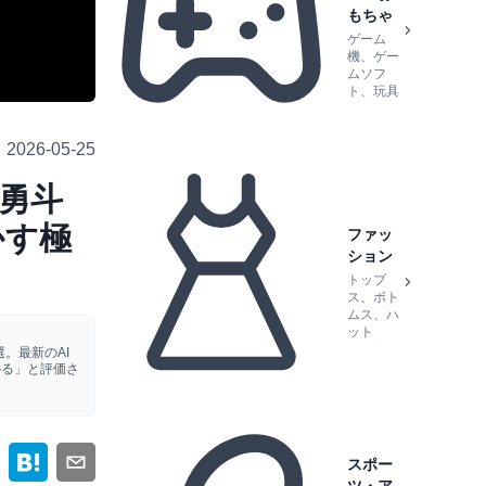
もちゃ
ゲーム
機、ゲー
ムソフ
ト、玩具
2026-05-25
勇斗
かす極
ファッ
ション
トップ
ス、ボト
ムス、ハ
ット
。最新のAI
かる」と評価さ
スポー