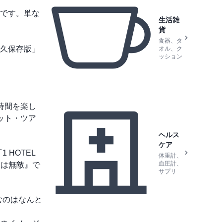
です。単な
生活雑
貨
食器、タ
久保存版」
オル、ク
ッション
時間を楽し
ット・ツア
ヘルス
ケア
HOTEL
体重計、
血圧計、
きは無敵』で
サプリ
しむのはなんと