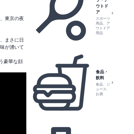
ツ・ア
ウトド
ア
、東京の夜
スポーツ
用品、ア
ウトドア
用品
、まさに日
味が湧いて
う豪華な顔
食品・
飲料
食品、ジ
ュース、
お酒