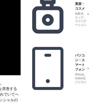
美容・
コスメ
化粧水、
リップ、
ファンデ
ーション
パソコ
ン・ス
マート
フォン
iPhone,
Android,
パソコン
。
を席巻する
れでいてヘ
ンシャルの