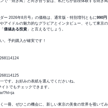
ンで「焼き鳥」と向き合う姿は、私たちが普段体験する焼き鳥
ー 2026年8月号』の価格は、通常版・特別増刊ともに
990
やアイドルの魅力的なグラビアとインタビュー、そして東京の
「
価値ある投資
」と言えるでしょう。
い。予約購入が確実です！
/1268114124
/1268114125
一です。お好みの表紙を選んでくださいね。
ブサイトでもチェックできます。
r/?hl=ja
く一冊。ぜひこの機会に、新しい東京の美食の世界を覗いてみ