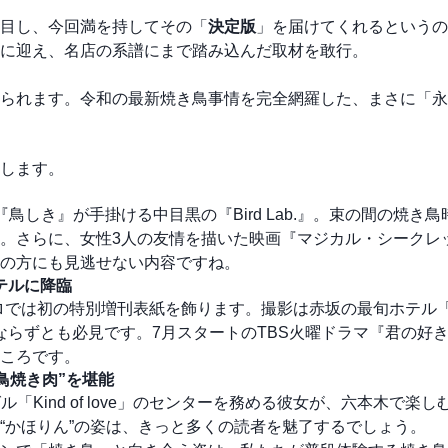
目し、今回満を持してその「
決定版
」を届けてくれるというの
に迎え、名店の系譜にまで踏み込んだ取材を敢行。
られます。令和の最新焼き鳥事情を完全網羅した、まさに「永
します。
しき』が手掛ける中目黒の『Bird Lab.』。束の間の焼き鳥
。さらに、女性3人の友情を描いた映画『マジカル・シークレ
の方にも見逃せない内容ですね。
テルに降臨
ロでは初の特別増刊表紙を飾ります。撮影は赤坂の最旬ホテル「1 
ならずとも必見です。7月スタートのTBS火曜ドラマ『君の好
ころです。
鳥焼き肉”を堪能
「Kind of love」のセンターを務める彼女が、六本木で楽
“かほりん”の姿は、きっと多くの読者を魅了するでしょう。