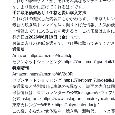
これらの豪華ゲストが、それぞれ異なるシチュエーショ
を、より豊かに広げてくれるはずです。
手に取る価値あり！価格と賢い購入方法
これだけの充実した内容にもかかわらず、『東京カレンダ
最新の焼き鳥トレンドを深く掘り下げた情報、人気俳優
ト情報まで手に入ることを考えると、この価格はまさに
発売日は
2026年6月19日（金）
です。
お気に入りの表紙を選んで、ぜひ手に取ってみてくださ
通常版
Amazon:
https://amzn.to/4eJ5hJp
セブンネットショッピング:
https://7net.omni7.jp/detail
特別増刊
Amazon:
https://amzn.to/4tV2d0R
セブンネットショッピング:
https://7net.omni7.jp/detail
※通常版と特別増刊は表紙のみ異なり、誌面の内容は同
最新情報は、東京カレンダーの公式Instagramやウェ
公式Instagram：
https://www.instagram.com/tokyocalenda
東京カレンダーWEB：
https://tokyo-calendar.jp/
この夏、あなたの食体験を「焼き鳥、新時代。」へと導