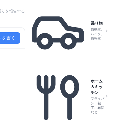
誤りを報告する
乗り物
自動車、
バイク、
トを書く
自転車
ホーム
＆キッ
チン
フライパ
ン、包
丁、布団
など