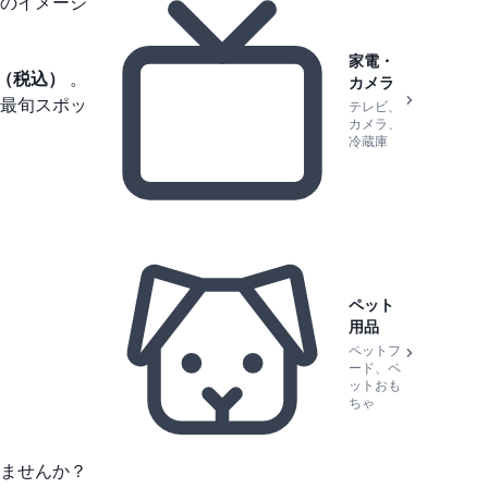
のイメージ
家電・
円（税込）
。
カメラ
最旬スポッ
テレビ、
カメラ、
冷蔵庫
ペット
用品
ペットフ
ード、ペ
ットおも
ちゃ
ませんか？