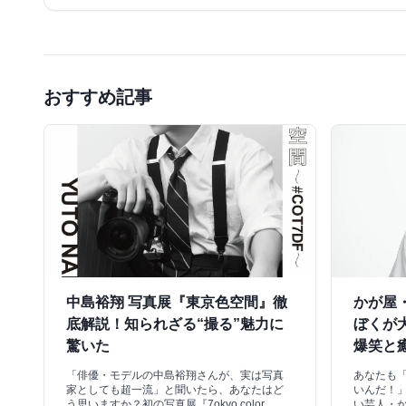
おすすめ記事
中島裕翔 写真展『東京色空間』徹
かが屋
底解説！知られざる“撮る”魅力に
ぼくが
驚いた
爆笑と
「俳優・モデルの中島裕翔さんが、実は写真
あなたも
家としても超一流」と聞いたら、あなたはど
いんだ！
う思いますか？初の写真展『7okyo color
い芸人・