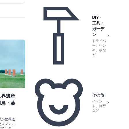
DIY・
工具・
ガーデ
ン
ドライバ
ー、ペン
キ、板な
ど
その他
世界遺産
イベン
飛鳥・藤
ト、旅行
など
原が世界遺
史ロマンに
のでは？