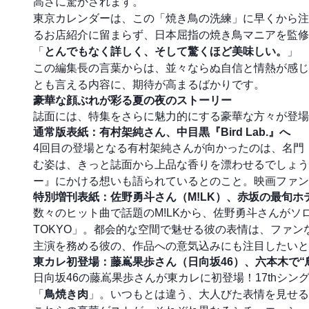
高さに驚かされます。
東京カレンダーは、この「焼き鳥の洗練」に早くから注
るお店紹介に留まらず、日本屈指の焼き鳥マニアを監修
「
とんでもなく詳しく、そして驚くほど美味しい。
」
この編集長の言葉からは、並々ならぬ自信と情熱が感じ
とも言える内容に、期待が高まるばかりです。
豪華な顔ぶれが彩る夏の夜のストーリー
誌面には、特集をさらに魅力的にする豪華な方々が登場
通常版表紙：有村架純さん、中目黒『Bird Lab.』へ
4回目の登場となる有村架純さんが向かったのは、名門『鳥
む姿は、きっと誌面から上品な香りを漂わせるでしょう
ー』にかける想いも語られているとのこと。映画ファン
特別増刊表紙：佐野勇斗さん（M!LK）、赤坂の最旬ホ
数々のヒット曲で話題のM!LKから、佐野勇斗さんがソ
TOKYO」。都会的な空間で魅せる彼の表情は、ファン
主演を務める彼の、作品への意気込みにも注目したいと
東カレ初登場：藤嶌果歩さん（日向坂46）、六本木で“
日向坂46の藤嶌果歩さんが東カレに初登場！17thシングル
「
鳥焼き肉
」。いつもとは違う、大人びた表情を見せる